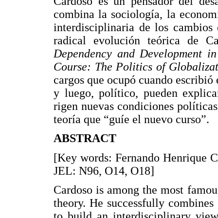
Cardoso es un pensador del desa
combina la sociología, la economí
interdisciplinaria de los cambios
radical evolución teórica de Ca
Dependency and Development in
Course: The Politics of Globaliza
cargos que ocupó cuando escribió e
y luego, político, pueden explic
rigen nuevas condiciones política
teoría que “guíe el nuevo curso”.
ABSTRACT
[Key words: Fernando Henrique Ca
JEL: N96, O14, O18]
Cardoso is among the most famou
theory. He successfully combines 
to build an interdisciplinary vie