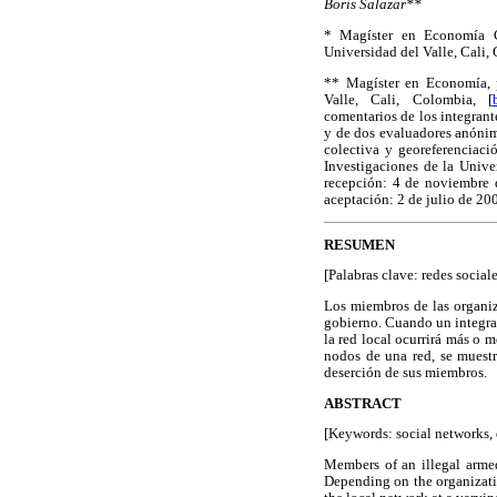
Boris Salazar**
* Magíster en Economía C
Universidad del Valle, Cali,
** Magíster en Economía, 
Valle, Cali, Colombia, [
comentarios de los integran
y de dos evaluadores anóni
colectiva y georeferenciaci
Investigaciones de la Unive
recepción: 4 de noviembre 
aceptación: 2 de julio de 20
RESUMEN
[Palabras clave: redes social
Los miembros de las organiz
gobierno. Cuando un integran
la red local ocurrirá más o 
nodos de una red, se muestr
deserción de sus miembros.
ABSTRACT
[Keywords: social networks,
Members of an illegal armed
Depending on the organizatio