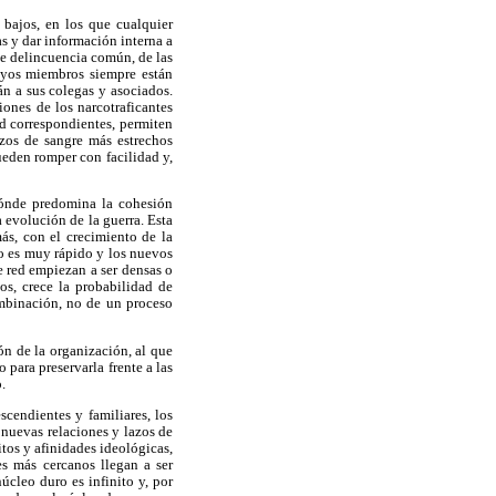
bajos, en los que cualquier
as y dar información interna a
de delincuencia común, de las
cuyos miembros siempre están
án a sus colegas y asociados.
ones de los narcotraficantes
ad correspondientes, permiten
azos de sangre más estrechos
ueden romper con facilidad y,
dónde predomina la cohesión
 evolución de la guerra. Esta
ás, con el crecimiento de la
o es muy rápido y los nuevos
e red empiezan a ser densas o
os, crece la probabilidad de
ombinación, no de un proceso
ón de la organización, al que
para preservarla frente a las
.
scendientes y familiares, los
 nuevas relaciones y lazos de
tos y afinidades ideológicas,
s más cercanos llegan a ser
cleo duro es infinito y, por