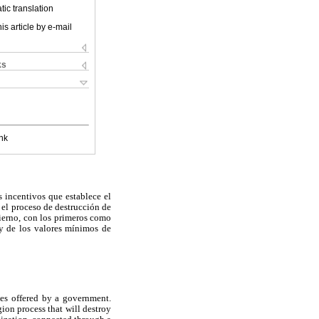
ic translation
is article by e-mail
ks
nk
 incentivos que establece el
 el proceso de destrucción de
bierno, con los primeros como
 y de los valores mínimos de
ves offered by a government.
ion process that will destroy