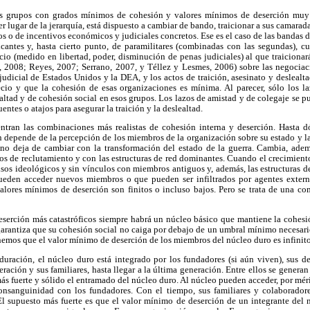
os grupos con grados mínimos de cohesión y valores mínimos de deserción muy 
 lugar de la jerarquía, está dispuesto a cambiar de bando, traicionar a sus camarad
s o de incentivos económicos y judiciales concretos. Ese es el caso de las bandas 
icantes y, hasta cierto punto, de paramilitares (combinadas con las segundas), 
ecio (medido en libertad, poder, disminución de penas judiciales) al que traicionar
z, 2008; Reyes, 2007; Serrano, 2007, y Téllez y Lesmes, 2006) sobre las negociaci
udicial de Estados Unidos y la DEA, y los actos de traición, asesinato y deslealt
cio y que la cohesión de esas organizaciones es mínima. Al parecer, sólo los l
ealtad y de cohesión social en esos grupos. Los lazos de amistad y de colegaje se p
entes o atajos para asegurar la traición y la deslealtad.
entran las combinaciones más realistas de cohesión interna y deserción. Hasta 
ión depende de la percepción de los miembros de la organización sobre su estado y la
 no deja de cambiar con la transformación del estado de la guerra. Cambia, adem
os de reclutamiento y con las estructuras de red dominantes. Cuando el crecimient
sos ideológicos y sin vínculos con miembros antiguos y, además, las estructuras d
pueden acceder nuevos miembros o que pueden ser infiltrados por agentes extern
lores mínimos de deserción son finitos o incluso bajos. Pero se trata de una c
eserción más catastróficos siempre habrá un núcleo básico que mantiene la cohesi
rantiza que su cohesión social no caiga por debajo de un umbral mínimo necesario 
emos que el valor mínimo de deserción de los miembros del núcleo duro es infinito
uración, el núcleo duro está integrado por los fundadores (si aún viven), sus de
ación y sus familiares, hasta llegar a la última generación. Entre ellos se generan
 fuerte y sólido el entramado del núcleo duro. Al núcleo pueden acceder, por méri
onsanguinidad con los fundadores. Con el tiempo, sus familiares y colaboradore
l supuesto más fuerte es que el valor mínimo de deserción de un integrante del nú