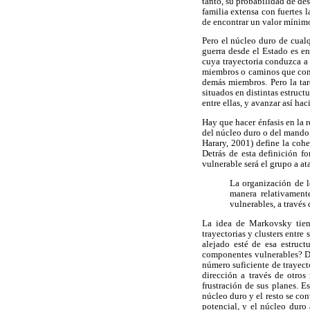
tanto, su probabilidad de des
familia extensa con fuertes 
de encontrar un valor mínimo
Pero el núcleo duro de cual
guerra desde el Estado es e
cuya trayectoria conduzca a
miembros o caminos que condu
demás miembros. Pero la tar
situados en distintas estruct
entre ellas, y avanzar así hac
Hay que hacer énfasis en la 
del núcleo duro o del mando
Harary, 2001) define la coh
Detrás de esta definición f
vulnerable será el grupo a 
La organización de l
manera relativament
vulnerables, a través 
La idea de Markovsky tiene
trayectorias y clusters entr
alejado esté de esa estruc
componentes vulnerables? Dep
número suficiente de trayect
dirección a través de otros
frustración de sus planes. E
núcleo duro y el resto se con
potencial, y el núcleo duro