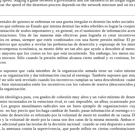
ng speed. Staging a game between a government and the members of an illegal orga
hat the speed of the desertion process depends on the network structure and on i
tales de quienes se enfrentan en una guerra irregular es destruir las redes sociale
es que enfrenta un Estado que intenta destruir las redes rebeldes es lograr la cooper
iminación de nodos importantes y, en general, en el suministro de información acerca
nizaciones. Una de las maneras más efectivas para lograrla es crear incentiv
dos en armas, siempre que estén combinados con una fuerte presión militar. El p
entivos que ayuden a revelar las preferencias de deserción y espionaje de los mi
 recompensa económica, su monto debe ser tan alto que ayude a descubrir al men
n mayores que los costos en los que está incurriendo. Sin embargo, los meros in
n inocuos. Sólo cuando la presión militar alcanza cierto umbral y es continua, l
cos.
s suponen que cada miembro de la organización armada tiene un valor mínimo 
 a su organización y dar información crucial al enemigo. También suponen que nin
 ste sólo será revelado cuando los incentivos cumplan su tarea descubridora: cuánt
bien sintonizados estén los incentivos con los valores de reserva (desconocidos 
 la organización.
n ideológica pura, con grados de cohesión muy altos y un valor mínimo de deserci
ntes incrustados en la estructura rival, es casi imposible, un albur, ocasionado por
e. Los grupos musulmanes radicales son un buen ejemplo de organizaciones cu
os: no hay precio que los haga cambiar de bando, pasar información al enemigo o t
ínimo de deserción es reforzado por la voluntad de morir en nombre de su causa. D
o y la voluntad de morir por la causa son dos caras de la misma moneda. Ambas e
dicional para las teorías de la decisión racional: cuando se está dispuesto a morir
 la amenaza contra la supervivencia, que puede influir en ciertas confrontacione