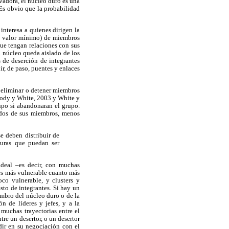
rvadora, el núcleo duro es una
 Es obvio que la probabilidad
nteresa a quienes dirigen la
se valor mínimo) de miembros
ue tengan relaciones con sus
l núcleo queda aislado de los
 de deserción de integrantes
ir, de paso, puentes y enlaces
a eliminar o detener miembros
oody y White, 2003 y White y
upo si abandonaran el grupo.
a dos de sus miembros, menos
e deben distribuir de
turas que puedan ser
ideal –es decir, con muchas
 es más vulnerable cuanto más
co vulnerable, y clusters y
sto de integrantes. Si hay un
embro del núcleo duro o de la
n de líderes y jefes, y a la
 muchas trayectorias entre el
tre un desertor, o un desertor
dir en su negociación con el