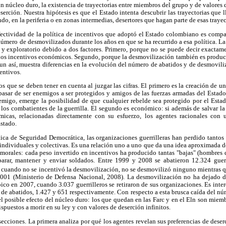
 núcleo duro, la existencia de trayectorias entre miembros del grupo y de valores d
eserción. Nuestra hipótesis es que el Estado intenta descubrir las trayectorias que
do, en la periferia o en zonas intermedias, desertores que hagan parte de esas trayec
fectividad de la política de incentivos que adoptó el Estado colombiano es compar
úmero de desmovilizados durante los años en que se ha recurrido a esa política. L
o y exploratorio debido a dos factores. Primero, porque no se puede decir exactam
los incentivos económicos. Segundo, porque la desmovilización también es producto
 Aun así, muestra diferencias en la evolución del número de abatidos y de desmovil
centivos.
 que se deben tener en cuenta al juzgar las cifras. El primero es la creación de u
pasar de ser enemigos a ser protegidos y amigos de las fuerzas armadas del Estado
migo, emerge la posibilidad de que cualquier rebelde sea protegido por el Esta
e los combatientes de la guerrilla. El segundo es económico: si además de salvar la
icas, relacionadas directamente con su esfuerzo, los agentes racionales con u
Estado.
tica de Seguridad Democrática, las organizaciones guerrilleras han perdido tant
individuales y colectivas. Es una relación uno a uno que da una idea aproximada de 
morales: cada peso invertido en incentivos ha producido tantas "bajas" (hombres
parar, mantener y enviar soldados. Entre 1999 y 2008 se abatieron 12.324 guerr
 cuando no se incentivó la desmovilización, no se desmovilizó ninguno mientras q
001 (Ministerio de Defensa Nacional, 2008). La desmovilización no ha dejado 
 pico en 2007, cuando 3.037 guerrilleros se retiraron de sus organizaciones. Es inte
de abatidos, 1.427 y 651 respectivamente. Con respecto a esta brusca caída del nú
l posible efecto del núcleo duro: los que quedan en las Farc y en el Eln son mie
spuestos a morir en su ley y con valores de deserción infinitos.
 secciones. La primera analiza por qué los agentes revelan sus preferencias de dese