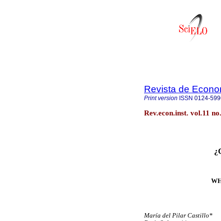
Revista de Econom
Print version
ISSN
0124-599
Rev.econ.inst. vol.11 n
¿
WH
María del Pilar Castillo*