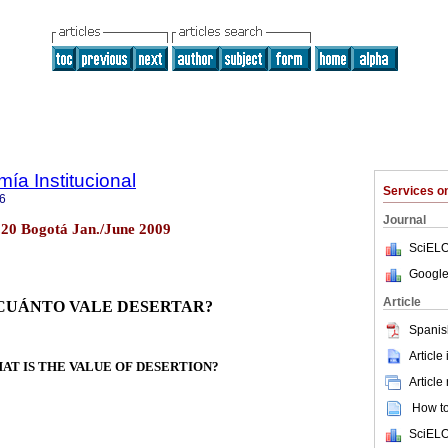
ía Institucional
Services 
6
Journal
o.20 Bogotá Jan./June 2009
SciELO
Google
Article
CUÁNTO VALE DESERTAR?
Spanis
Article
AT IS THE VALUE OF DESERTION?
Article
How to 
SciELO