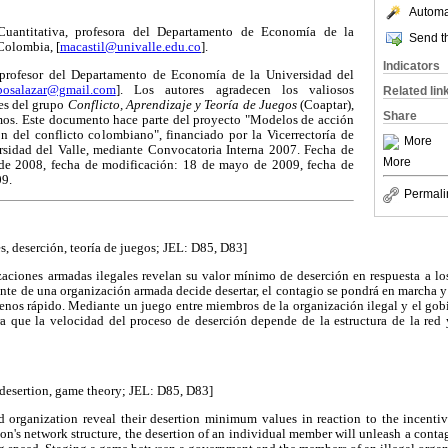
Automat
uantitativa, profesora del Departamento de Economía de la
Send th
 Colombia, [
macastil@univalle.edu.co
].
Indicators
profesor del Departamento de Economía de la Universidad del
bosalazar@gmail.com
]. Los autores agradecen los valiosos
Related lin
tes del grupo
Conflicto, Aprendizaje y Teoría de Juegos
(Coaptar),
Share
mos. Este documento hace parte del proyecto "Modelos de acción
ón del conflicto colombiano", financiado por la Vicerrectoría de
More
rsidad del Valle, mediante Convocatoria Interna 2007. Fecha de
More
de 2008, fecha de modificación: 18 de mayo de 2009, fecha de
09.
Permali
es, deserción, teoría de juegos; JEL: D85, D83]
aciones armadas ilegales revelan su valor mínimo de deserción en respuesta a los
te de una organización armada decide desertar, el contagio se pondrá en marcha y
menos rápido. Mediante un juego entre miembros de la organización ilegal y el go
a que la velocidad del proceso de deserción depende de la estructura de la red
 desertion, game theory; JEL: D85, D83]
 organization reveal their desertion minimum values in reaction to the incenti
n's network structure, the desertion of an individual member will unleash a contag