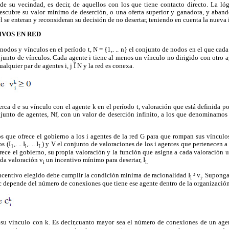
 de su vecindad, es decir, de aquellos con los que tiene contacto directo. La l
cubre su valor mínimo de deserción, o una oferta superior y ganadora, y aband
l se enteran y reconsideran su decisión de no desertar, teniendo en cuenta la nueva
IVOS EN RED
odos y vínculos en el período t, N = {1,. .. n} el conjunto de nodos en el que cada
njunto de vínculos. Cada agente i tiene al menos un vínculo no dirigido con otro 
ualquier par de agentes i, j
Î
N y la red es conexa.
erca d e su vínculo con el agente k en el período t, valoración que está definida po
junto de agentes, N
f,
con un valor de deserción infinito, a los que denominamos
os que ofrece el gobierno a los i agentes de la red G para que rompan sus vínculos
s (I
,. .. I
,. .. I
) y V el conjunto de valoraciones de los i agentes que pertenecen 
1
l
L
rece el gobierno, su propia valoración y la función que asigna a cada valoración u
ada valoración v
un incentivo mínimo para desertar, I
i
l.
ncentivo elegido debe cumplir la condición mínima de racionalidad I
³
v
. Suponga
l
i
o c depende del número de conexiones que tiene ese agente dentro de la organización
r su vínculo con k. Es decir,cuanto mayor sea el número de conexiones de un age