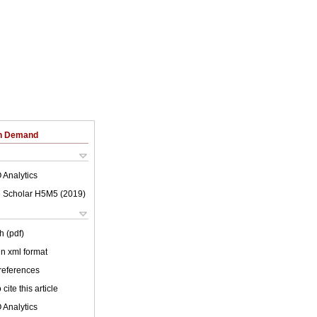
on Demand
 Analytics
 Scholar H5M5 (
2019
)
h (pdf)
 in xml format
 references
cite this article
 Analytics