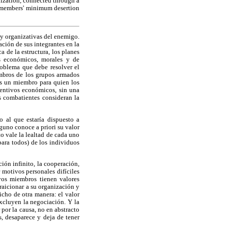
nization, connected through a
ts members' minimum desertion
s y organizativas del enemigo.
ación de sus integrantes en la
 de la estructura, los planes
os económicos, morales y de
roblema que debe resolver el
embros de los grupos armados
os un miembro para quien los
centivos económicos, sin una
os combatientes consideran la
al que estaría dispuesto a
guno conoce a priori su valor
o vale la lealtad de cada uno
para todos) de los individuos
ón infinito, la cooperación,
 motivos personales difíciles
yos miembros tienen valores
raicionar a su organización y
icho de otra manera: el valor
xcluyen la negociación. Y la
 por la causa, no en abstracto
s, desaparece y deja de tener