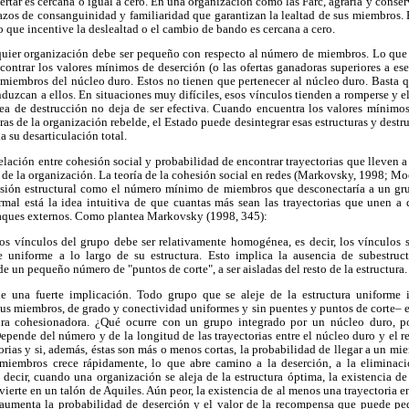
ertar es cercana o igual a cero. En una organización como las Farc, agraria y conse
lazos de consanguinidad y familiaridad que garantizan la lealtad de sus miembros.
 que incentive la deslealtad o el cambio de bando es cercana a cero.
quier organización debe ser pequeño con respecto al número de miembros. Lo que i
ncontrar los valores mínimos de deserción (o las ofertas ganadoras superiores a e
 miembros del núcleo duro. Estos no tienen que pertenecer al núcleo duro. Basta q
zcan a ellos. En situaciones muy difíciles, esos vínculos tienden a romperse y e
ea de destrucción no deja de ser efectiva. Cuando encuentra los valores mínimos
uras de la organización rebelde, el Estado puede desintegrar esas estructuras y destru
ia su desarticulación total.
relación entre cohesión social y probabilidad de encontrar trayectorias que lleven 
 de la organización. La teoría de la cohesión social en redes (Markovsky, 1998; M
esión estructural como el número mínimo de miembros que desconectaría a un gr
ormal está la idea intuitiva de que cuantas más sean las trayectorias que unen 
ataques externos. Como plantea Markovsky (1998, 345):
os vínculos del grupo debe ser relativamente homogénea, es decir, los vínculos s
e uniforme a lo largo de su estructura. Esto implica la ausencia de subestruc
de un pequeño número de "puntos de corte", a ser aisladas del resto de la estructura.
 una fuerte implicación. Todo grupo que se aleje de la estructura uniforme 
e sus miembros, de grado y conectividad uniformes y sin puentes y puntos de corte–
tura cohesionadora. ¿Qué ocurre con un grupo integrado por un núcleo duro, po
ende del número y de la longitud de las trayectorias entre el núcleo duro y el re
orias y si, además, éstas son más o menos cortas, la probabilidad de llegar a un mi
 miembros crece rápidamente, lo que abre camino a la deserción, a la eliminació
s decir, cuando una organización se aleja de la estructura óptima, la existencia de
vierte en un talón de Aquiles. Aún peor, la existencia de al menos una trayectoria en
 aumenta la probabilidad de deserción y el valor de la recompensa que puede pe