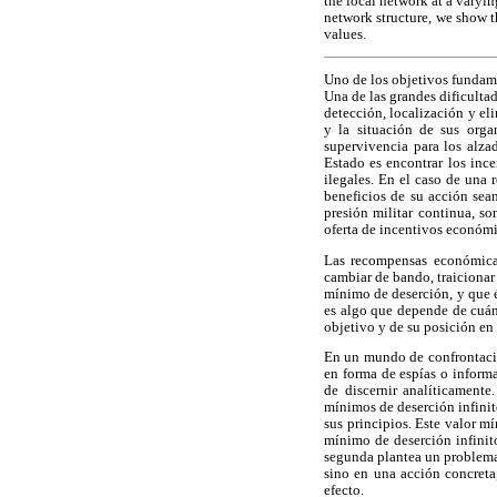
the local network at a varyi
network structure, we show t
values.
Uno de los objetivos fundamen
Una de las grandes dificultad
detección, localización y el
y la situación de sus orga
supervivencia para los alza
Estado es encontrar los inc
ilegales. En el caso de una
beneficios de su acción sea
presión militar continua, so
oferta de incentivos económi
Las recompensas económica
cambiar de bando, traicionar
mínimo de deserción, y que é
es algo que depende de cuán 
objetivo y de su posición en
En un mundo de confrontació
en forma de espías o informa
de discernir analíticament
mínimos de deserción infinit
sus principios. Este valor m
mínimo de deserción infinit
segunda plantea un problema a
sino en una acción concreta,
efecto.