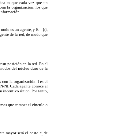
ógica es que cada vez que un
ona la organización, los que
 información.
 nodo es un agente, y E = {(i,
agente de la red, de modo que
r su posición en la red. En el
 nodos del núcleo duro de la
 con la organización. I es el
a N/N
f
. Cada agente conoce el
n incentivo único. Por tanto,
mos que romper el vínculo o
.
nte mayor será el costo c
de
i