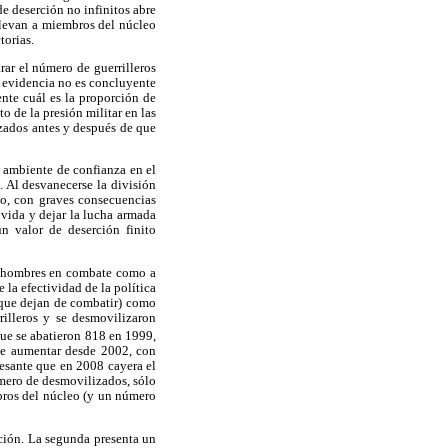
e deserción no infinitos abre
 llevan a miembros del núcleo
torias.
ar el número de guerrilleros
a evidencia no es concluyente
ente cuál es la proporción de
 de la presión militar en las
izados antes y después de que
n ambiente de confianza en el
. Al desvanecerse la división
do, con graves consecuencias
 vida y dejar la lucha armada
n valor de deserción finito
os hombres en combate como a
la efectividad de la política
 que dejan de combatir) como
illeros y se desmovilizaron
ue se abatieron 818 en 1999,
de aumentar desde 2002, con
resante que en 2008 cayera el
mero de desmovilizados, sólo
mbros del núcleo (y un número
rción. La segunda presenta un