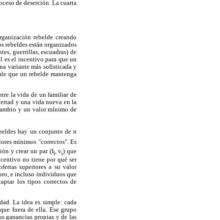
roceso de deserción. La cuarta
organización rebelde creando
os rebeldes están organizados
tes, guerrillas, escuadras) de
ál es el incentivo para que un
na variante más sofisticada y
 vale que un rebelde mantenga
re la vida de un familiar de
bertad y una vida nueva en la
rcambio y un valor mínimo de
ebeldes hay un conjunto de n
lores mínimos "correctos". Es
ón y crear un par (I
, v
) que
l
i
ncentivo no tiene por qué ser
fertas superiores a su valor
uro, e incluso individuos que
aptar los tipos correctos de
ad. La idea es simple: cada
que fuera de ella. Ese grupo
us ganancias propias y de las