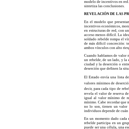
modelo de incentivos en red. 
sintetiza las conclusiones.
REVELACIÓN DE LAS P
En el modelo que presentamo
incentivos económicos, moral
en estructuras de red, con un
acceso menos difícil. La idea
soldado rebelde rompa el vín
de más difícil concreción: t
ambos vínculos con alto ries
Cuando hablamos de valor no
un rebelde, de un lado, y la
ciudad y la deserción o ent
deserción que definen la sit
El Estado envía una lista de
valores mínimos de deserció
decir, para cada tipo de rebe
revela el valor de reserva d
igual al valor mínimo de re
mínimo. Cabe recordar que no
no lo son, tienen un valor 
individuos depende de cuán 
En un momento dado cada re
rebelde participa en un gru
puede ser una célula, una es