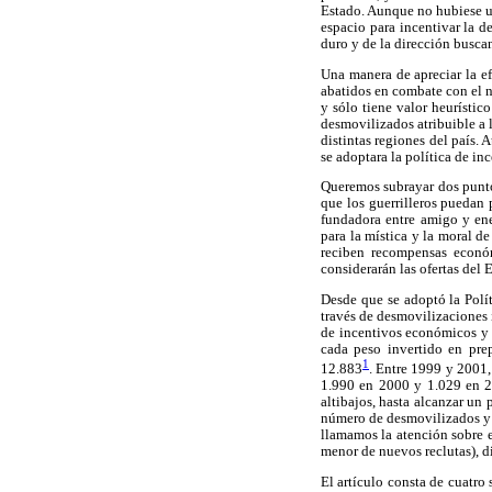
Estado. Aunque no hubiese un
espacio para incentivar la d
duro y de la dirección buscan
Una manera de apreciar la e
abatidos en combate con el n
y sólo tiene valor heurístic
desmovilizados atribuible a 
distintas regiones del país.
se adoptara la política de in
Queremos subrayar dos puntos
que los guerrilleros puedan 
fundadora entre amigo y ene
para la mística y la moral d
reciben recompensas económ
considerarán las ofertas del 
Desde que se adoptó la Polí
través de desmovilizaciones 
de incentivos económicos y 
cada peso invertido en pre
1
12.883
. Entre 1999 y 2001,
1.990 en 2000 y 1.029 en 2
altibajos, hasta alcanzar un
número de desmovilizados y 
llamamos la atención sobre e
menor de nuevos reclutas), di
El artículo consta de cuatro