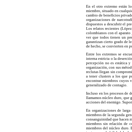
En el otro extremo están l
miembro, situado en cualquier
cambio de beneficios privado
organizaciones de narcotraf
dispuestos a descubrir el pr
Los relatos recientes (Lópe
colombianos con el aparato j
ver que todos tienen un pre
garantizan cierto grado de l
de hecho, se convierten en pu
Entre los extremos se encu
interna estricta o la deserc
percepción no es estática y
organización, con sus métod
reclutas llegan sin compromi
a tener clusters a los que 
encontrar miembros cuyos va
generalizado de contagio.
Incluso en los procesos de d
llamamos núcleo duro, que ga
acciones del enemigo. Supon
En organizaciones de larga d
miembros de la segunda gener
consanguinidad que hacen más
miembros sin relación de c
miembros del núcleo duro. E