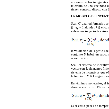
acciones de los integrantes
miembro de una vecindad des
tienen contacto directo con é
UN MODELO DE INCENT
t
Sean G
una red formada por n
j) | g
= 1, donde i
¹
j} el co
ij
existe una trayectoria entre c
la valoración del agente i ac
conjunto N habrá un subcon
organización.
Sea I el sistema de incentiv
vector con L elementos finito
sistema de incentivos que of
la función
¦
: V
®
I asigna a c
En términos monetarios, el i
desertar es costoso. El cost
es el costo para i de rompe