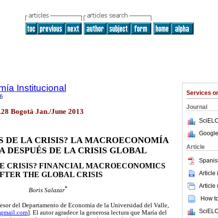
ía Institucional
Services 
6
Journal
o.28 Bogotá Jan./June 2013
SciELO
Google
ÉS DE LA CRISIS? LA MACROECONOMÍA
Article
A DESPUÉS DE LA CRISIS GLOBAL
Spanis
HE CRISIS? FINANCIAL MACROECONOMICS
Article
FTER THE GLOBAL CRISIS
Article
*
Boris Salazar
How to 
esor del Departamento de Economía de la Universidad del Valle,
SciELO
@gmail.com
]. El autor agradece la generosa lectura que María del