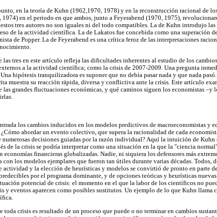
punto, en la teoría de Kuhn (1962,1970, 1978) y en la reconstrucción racional de l
 1974) en el periodo en que ambos, junto a Feyerabend (1970, 1975), revolucionaron 
 estos tres autores no son iguales ni del todo compatibles. La de Kuhn introdujo las
reso de la actividad científica. La de Lakatos fue concebida como una superación de
ista de Popper. La de Feyerabend es una crítica feroz de las interpretaciones racional
onocimiento.
las tres en este artículo refleja las dificultades inherentes al estudio de los cambi
ternos a la actividad científica; como la crisis de 2007-2009. Una pregunta inmedi
 Una hipótesis tranquilizadora es suponer que no debía pasar nada y que nada pasó
rita muestra su reacción rápida, diversa y conflictiva ante la crisis. Este artículo e
 las grandes fluctuaciones económicas, y qué caminos siguen los economistas –y 
rlas.
trada los cambios inducidos en los modelos predictivos de macroeconomistas y ec
 ¿Cómo abordar un evento colectivo, que supera la racionalidad de cada economist
e numerosas decisiones guiadas por la razón individual? Aquí la intuición de Kuhn 
és de la crisis se podría interpretar como una situación en la que la "ciencia norma
n economías financieras globalizadas. Nadie, ni siquiera los defensores más extremo
a con los modelos ejemplares que fueron tan útiles durante varias décadas. Todos, d
 actividad y la elección de heurísticas y modelos se convirtió de pronto en parte de 
redecibles por el programa dominante, y de opciones teóricas y heurísticas nuevas 
tuación potencial de crisis: el momento en el que la labor de los científicos no pue
is y eventos aparecen como posibles sustitutos. Un ejemplo de lo que Kuhn llama c
ífica.
 toda crisis es resultado de un proceso que puede o no terminar en cambios sustant