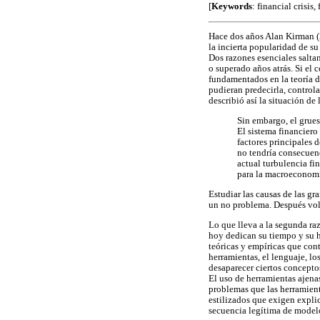
[
Keywords
: financial crisi
Hace dos años Alan Kirman (2
la incierta popularidad de su
Dos razones esenciales saltan
o superado años atrás. Si el 
fundamentados en la teoría 
pudieran predecirla, control
describió así la situación d
Sin embargo, el grues
El sistema financiero
factores principales 
no tendría consecuen
actual turbulencia fi
para la macroeconomí
Estudiar las causas de las g
un no problema. Después volv
Lo que lleva a la segunda ra
hoy dedican su tiempo y su ha
teóricas y empíricas que con
herramientas, el lenguaje, lo
desaparecer ciertos concepto
El uso de herramientas ajena
problemas que las herramient
estilizados que exigen expli
secuencia legítima de modelo