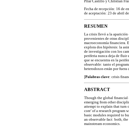
Pilar Castillo y Christian Fra
Fecha de recepción: 16 de e
de aceptación: 23 de abril d
RESUMEN
La crisis llevó a la aparició
provenientes de otras discip
macroeconomía financiera. Es
explora dos hipótesis: la as
de investigación con los camb
periferia nunca deja de flui
que se encuentra en la perife
observable: tanto el program
heterodoxos están por fuera
[
Palabras clave
: crisis fin
ABSTRACT
Though the global financial c
emerging from other disciplin
attempt to explain that turn 
core' of a research program w
basic modules required to bu
an observable fact: both, th
mainstream economics.