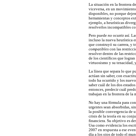
La situación en la frontera d
viceversa, en un movimiento 
disponibles, no porque dejen 
herramientas y conceptos ext
ejemplo, a heurísticas diver
resolverlos incompatibles co
Pero puede
no
ocurrir así. La
incluso la nueva heurística e
que construyó su carrera, y 
compatibles
con las restricc
resolver dentro de las restri
de los científicos que logran
virtuosismo y su tenacidad, 
La línea que separa lo que p
actúan sin saber, con exacti
todo ha ocurrido y los nuevo
saber cuál de los dos estad
entonces, predecir cuál predo
trabajan en la frontera de l
No hay una fórmula para cono
urgentes sean absorbidas, si
la posible convergencia de 
crisis de la teoría en su con
financiera. Su objetivo es de
Usa como evidencia los escri
2007 en respuesta a ese event
día a los ojos de todo el mun