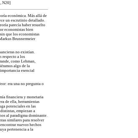
1, N20]
eoría económica. Más allá de
ece un escrutinio detallado.
eoría parecía haber resuelto
 por economistas bien
sin que los economistas
 Markus Brunnermeier
ancieras no existían.
 respecto a los
a grande, como Lehman,
iéramos algo de la
a importancia esencial
eor: era una no pregunta o
mía financiera y monetaria
era de ella, herramientas
uga potenciales en las
 distintas, empiezan a
jenos al paradigma dominante.
tas similares para resolver
a encontrar
nuevos
hechos
uya pertenencia a la