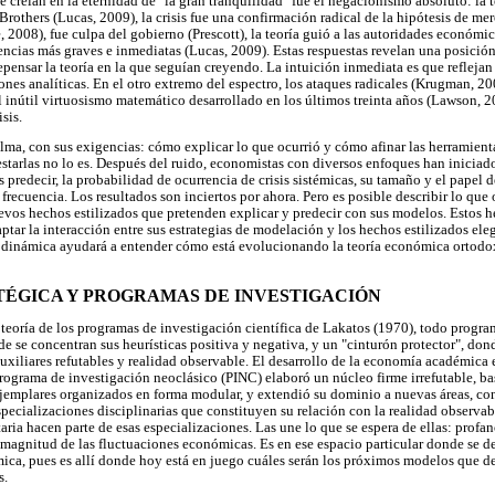
ue creían en la eternidad de "la gran tranquilidad" fue el negacionismo absoluto: la
rothers (Lucas, 2009), la crisis fue una confirmación radical de la hipótesis de mer
2008), fue culpa del gobierno (Prescott), la teoría guió a las autoridades económi
uencias más graves e inmediatas (Lucas, 2009). Estas respuestas revelan una posició
repensar la teoría en la que seguían creyendo. La intuición inmediata es que reflejan
ones analíticas. En el otro extremo del espectro, los ataques radicales (Krugman, 20
 inútil virtuosismo matemático desarrollado en los últimos treinta años (Lawson, 2
sis.
alma, con sus exigencias: cómo explicar lo que ocurrió y cómo afinar las herramient
testarlas no lo es. Después del ruido, economistas con diversos enfoques han inicia
 predecir, la probabilidad de ocurrencia de crisis sistémicas, su tamaño y el papel d
frecuencia. Los resultados son inciertos por ahora. Pero es posible describir lo que 
uevos hechos estilizados que pretenden explicar y predecir con sus modelos. Estos
aptar la interacción entre sus estrategias de modelación y los hechos estilizados ele
u dinámica ayudará a entender cómo está evolucionando la teoría económica ortodox
TÉGICA Y PROGRAMAS DE INVESTIGACIÓN
a teoría de los programas de investigación científica de Lakatos (1970), todo progr
de se concentran sus heurísticas positiva y negativa, y un "cinturón protector", do
uxiliares refutables y realidad observable. El desarrollo de la economía académica 
rograma de investigación neoclásico (PINC) elaboró un núcleo firme irrefutable, b
jemplares organizados en forma modular, y extendió su dominio a nuevas áreas, con
pecializaciones disciplinarias que constituyen su relación con la realidad observa
ia hacen parte de esas especializaciones. Las une lo que se espera de ellas: profan
magnitud de las fluctuaciones económicas. Es en ese espacio particular donde se d
ómica, pues es allí donde hoy está en juego cuáles serán los próximos modelos que d
s.