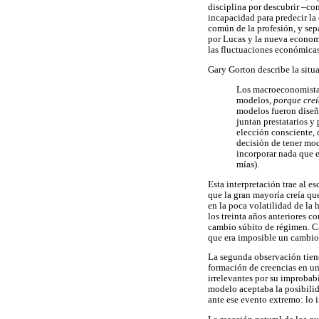
disciplina por descubrir –co
incapacidad para predecir la c
común de la profesión, y sep
por Lucas y la nueva economí
las fluctuaciones económicas 
Gary Gorton describe la sit
Los macroeconomistas 
modelos,
porque creí
modelos fueron diseñ
juntan prestatarios y
elección consciente, 
decisión de tener mo
incorporar nada que e
mías).
Esta interpretación trae al 
que la gran mayoría creía qu
en la poca volatilidad de la
los treinta años anteriores 
cambio súbito de régimen. Cas
que era imposible un cambio
La segunda observación tiene 
formación de creencias en un 
irrelevantes por su improbab
modelo aceptaba la posibilida
ante ese evento extremo: lo 