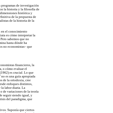
os programas de investigación
la historia y la filosofía de
 dimensiones histórica y
finitiva de la propuesta de
istas de la historia de la
os en el conocimiento
ata es cómo interpretar la
. Pero sabemos que no
xamina hasta dónde ha
los no economistas– que
onomistas financieros, la
a, o cómo evaluar el
(1962) es crucial. Lo que
l" no es una guía apropiada
s de la ortodoxia, cree
esde enfoques distintos,
la labor diaria. La
o de variaciones de la teoría
de seguir siendo igual, y
risis del paradigma, que
ivos. Suponía que ciertos