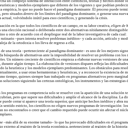
ha un complejo sistema de interacción entre científicos, teorías y hechos donde l
heurísticas y modelos ejemplares que difieren de los vigentes y que podrían predecir,
ia empírica, lo que no puede hacer el paradigma dominante. El proceso puede termi
, pero situados
dentro
de los límites del paradigma dominante, o generar una nuev
 actual, volviéndolo inútil para
esos
científicos, y generando la crisis.
ituación en la que todos los científicos de un campo, en su labor creativa,
eligen de
una elección racional o deliberada entre dos alternativas nítidamente distinguibles
no u otro de acuerdo con el despliegue real de la labor investigativa de cada cual: 
 rutinario –pues intenta resolver problemas inéditos– y cada acción, artículo y mod
leja de la ortodoxia o los lleva de regreso a ella.
s de una teoría –perteneciente al paradigma dominante– es uno de los mejores signo
ida búsqueda de alternativas ante la imposibilidad de resolver un problema con los
bles. Un número creciente de científicos empieza a elaborar nuevas versiones de un
, durante algún tiempo. La elaboración de versiones dispares refleja las dificultades
do la heurística y los modelos ejemplares predominantes. Los obstáculos para resol
entualmente, a usar otras herramientas y heurísticas, y a reconocer la existencia de
smo tiempo, quienes siempre han trabajado en programas alternativos pero marginal
as soluciones siguiendo las certezas ontológicas, los instrumentos y las estrategias
en los programas en competencia solo se resuelve con la aparición de una solución t
ubrían, pero que supere sus dificultades y amplíe el alcance de la disciplina. La di
se puede cerrar si aparece una teoría superior, que anticipe hechos inéditos y abra 
n sentido estricto, los científicos no eligen nuevos programas de investigación: lo
an no encontrarlos o creer que el cambio requerido puede ocurrir sin afectar el núcl
emplares.
se
–más allá de su enorme tamaño– lo que ha provocado dificultades en el programa
go externo al registro de la teoría económica, perteneciente al registro de la historia