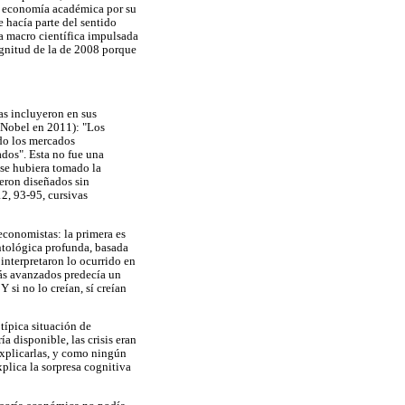
la economía académica por su
 hacía parte del sentido
la macro científica impulsada
agnitud de la de 2008 porque
as incluyeron en sus
 Nobel en 2011): "Los
do los mercados
ados". Esta no fue una
 se hubiera tomado la
eron diseñados sin
12, 93-95, cursivas
economistas: la primera es
ontológica profunda, basada
interpretaron lo ocurrido en
más avanzados predecía un
 si no lo creían, sí creían
 típica situación de
a disponible, las crisis eran
explicarlas, y como ningún
xplica la sorpresa cognitiva