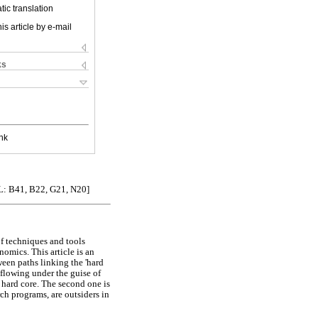
ic translation
is article by e-mail
ks
nk
JEL: B41, B22, G21, N20]
of techniques and tools
nomics. This article is an
ween paths linking the 'hard
s flowing under the guise of
 hard core. The second one is
ch programs, are outsiders in