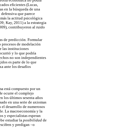
 teoría económica no podía
cados eficientes (Lucas,
cas en la búsqueda de una
n defensiva que parece
 más la actitud psicológica
09; Kay, 2011) a la estrategia
009), contribuyeron al ruido
as de predicción. Formular
do procesos de modelación
e las instituciones
ocurrió y lo que podría
 hechos no son independientes
gidos es parte de lo que
a ante los desafíos
ama está compuesto por un
nde ocurre el complejo
en los últimos sesenta años
asado en una serie de axiomas
 el desarrollo de numerosos
ble. La macroeconomía y la
os y especialistas esperan
ebe estudiar la
posibilidad
de
escifren y predigan –o