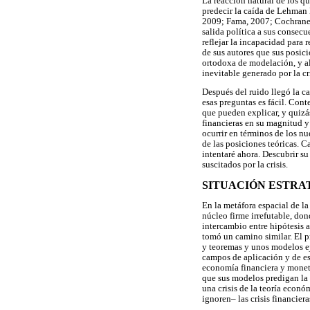
La reacción natural de los q
predecir la caída de Lehman B
2009; Fama, 2007; Cochrane, 
salida política a sus consec
reflejar la incapacidad para 
de sus autores que sus posici
ortodoxa de modelación, y al
inevitable generado por la cri
Después del ruido llegó la c
esas preguntas es fácil. Con
que pueden explicar, y quizás
financieras en su magnitud y 
ocurrir en términos de los n
de las posiciones teóricas. C
intentaré ahora. Descubrir s
suscitados por la crisis.
SITUACIÓN ESTRA
En la metáfora espacial de l
núcleo firme irrefutable, don
intercambio entre hipótesis a
tomó un camino similar. El p
y teoremas y unos modelos e
campos de aplicación y de es
economía financiera y monetar
que sus modelos predigan la 
una crisis de la teoría econ
ignoren– las crisis financiera