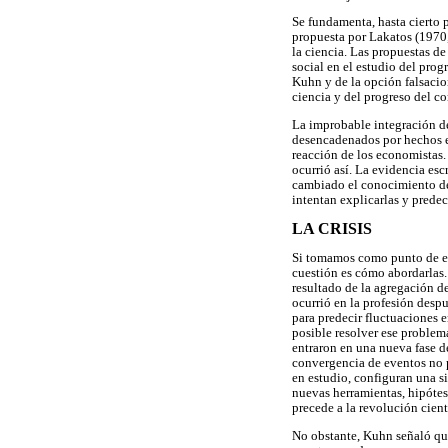
Se fundamenta, hasta cierto 
propuesta por Lakatos (1970,
la ciencia. Las propuestas de
social en el estudio del prog
Kuhn y de la opción falsacion
ciencia y del progreso del c
La improbable integración de 
desencadenados por hechos ex
reacción de los economistas.
ocurrió así. La evidencia esc
cambiado el conocimiento de
intentan explicarlas y predeci
LA CRISIS
Si tomamos como punto de en
cuestión es cómo abordarlas.
resultado de la agregación d
ocurrió en la profesión despu
para predecir fluctuaciones e
posible resolver ese problem
entraron en una nueva fase de
convergencia de eventos no p
en estudio, configuran una si
nuevas herramientas, hipótes
precede a la revolución cient
No obstante, Kuhn señaló que