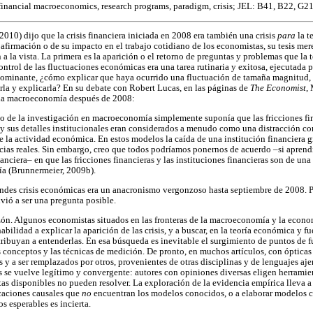
s, financial macroeconomics, research programs, paradigm, crisis; JEL: B41, B22, G2
010) dijo que la crisis financiera iniciada en 2008 era también una crisis
para
la t
 afirmación o de su impacto en el trabajo cotidiano de los economistas, su tesis mer
 a la vista. La primera es la aparición o el retorno de preguntas y problemas que la t
control de las fluctuaciones económicas era una tarea rutinaria y exitosa, ejecutada
dominante, ¿cómo explicar que haya ocurrido una fluctuación de tamaña magnitud, 
arla y explicarla? En su debate con Robert Lucas, en las páginas de
The Economist
,
e la macroeconomía después de 2008:
o de la investigación en macroeconomía simplemente suponía que las fricciones fin
 y sus detalles institucionales eran considerados a menudo como una distracción con
de la actividad económica. En estos modelos la caída de una institución financier
cias reales. Sin embargo, creo que todos podríamos ponernos de acuerdo –si aprend
nanciera– en que las fricciones financieras y las instituciones financieras son de un
a (Brunnermeier, 2009b).
randes crisis económicas era un anacronismo vergonzoso hasta septiembre de 2008. P
ió a ser una pregunta posible.
zón. Algunos economistas situados en las fronteras de la macroeconomía y la econo
bilidad a explicar la aparición de las crisis, y a buscar, en la teoría económica y fu
tribuyan a entenderlas. En esa búsqueda es inevitable el surgimiento de puntos de f
s conceptos y las técnicas de medición. De pronto, en muchos artículos, con ópticas
s y a ser remplazados por otros, provenientes de otras disciplinas y de lenguajes a
s se vuelve legítimo y convergente: autores con opiniones diversas eligen herramien
as disponibles no pueden resolver. La exploración de la evidencia empírica lleva 
caciones causales que
no
encuentran los modelos conocidos, o a elaborar modelos c
s esperables es incierta.