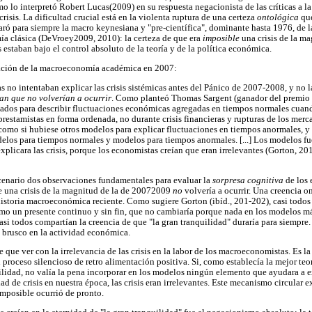
mo lo interpretó Robert Lucas(2009) en su respuesta negacionista de las críticas a 
risis. La dificultad crucial está en la violenta ruptura de una certeza
ontológica
que
aró para siempre la macro keynesiana y "pre-científica", dominante hasta 1976, de 
a clásica (DeVroey2009, 2010): la certeza de que era
imposible
una crisis de la m
estaban bajo el control absoluto de la teoría y de la política económica.
uación de la macroeconomía académica en 2007:
no intentaban explicar las crisis sistémicas antes del Pánico de 2007-2008, y no l
an que no volverían a ocurrir
. Como planteó Thomas Sargent (ganador del premio
ados para describir fluctuaciones económicas agregadas en tiempos normales cuan
 prestamistas en forma ordenada, no durante crisis financieras y rupturas de los merc
como si hubiese otros modelos para explicar fluctuaciones en tiempos anormales, y
delos para tiempos normales y modelos para tiempos anormales. [...] Los modelos fu
xplicara las crisis, porque los economistas creían que eran irrelevantes (Gorton, 20
escenario dos observaciones fundamentales para evaluar la
sorpresa cognitiva
de los 
e una crisis de la magnitud de la de 20072009
no
volvería a ocurrir. Una creencia 
 historia macroeconómica reciente. Como sugiere Gorton (ibíd., 201-202), casi todos 
como un presente continuo y sin fin, que no cambiaría porque nada en los modelos 
i todos compartían la creencia de que "la gran tranquilidad" duraría para siempre. Y
 brusco en la actividad económica.
que ver con la irrelevancia de las crisis en la labor de los macroeconomistas. Es la
proceso silencioso de retro alimentación positiva. Si, como establecía la mejor teorí
ilidad, no valía la pena incorporar en los modelos ningún elemento que ayudara a 
d de crisis en nuestra época, las crisis eran irrelevantes. Este mecanismo circular e
imposible ocurrió de pronto.