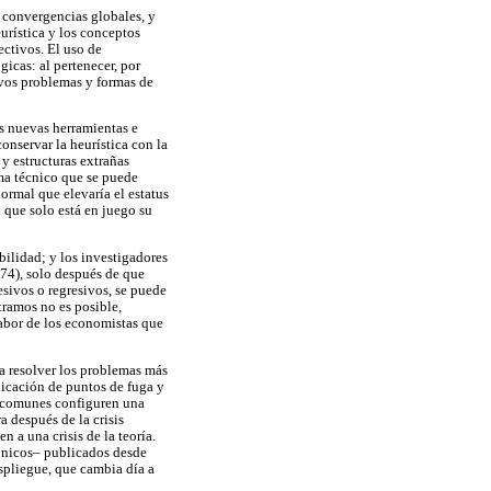
 convergencias globales, y
urística y los conceptos
ectivos. El uso de
icas: al pertenecer, por
evos problemas y formas de
las nuevas herramientas e
onservar la heurística con la
y estructuras extrañas
ema técnico que se puede
normal que elevaría el estatus
l que solo está en juego su
bilidad; y los investigadores
974), solo después de que
sivos o regresivos, se puede
ramos no es posible,
 labor de los economistas que
ra resolver los problemas más
licación de puntos de fuga y
s comunes configuren una
a después de la crisis
n a una crisis de la teoría.
rónicos– publicados desde
espliegue, que cambia día a