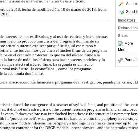
sser hicieron de una versión anterior de este artículo.
Automat
nero de 2013, fecha de modificación: 19 de marzo de 2013, fecha
Send th
e 2013.
Indicators
Related lin
Share
n de nuevos hechos estilizados, y al uso de técnicas y herramientas
linas, pero no provocó una crisis del programa dominante en
More
te artículo intenta explicar por qué se siguió ese rumbo y
More
imetría entre los caminos que unen el núcleo firme de un programa
ios en el cinturón protector; lo que va del núcleo firme a la
r en la forma de módulos básicos para hacer nuevos modelos, y lo
Permali
ria nunca afecta al núcleo firme. La segunda es un hecho
a rival más fuerte –la econofísica–, como los programas
 de la economía dominante.
anciera, macroeconomía financiera, programas de investigación, paradigma, crisis; 
risis induced the emergence of a new set of stylized facts, and propitiated the use 
es, it did not unleash a crisis of the current research program in financial macroeco
of events. It does explore two interlocked hypotheses: the structural asymmetry bet
ith its 'protective belt'; what goes from the hard core onto the periphery never stop
ild up new models, whereas the periphery's findings never make their way up to the
e strongest contender for the DSGE models –econophysics– and the heterodox resear