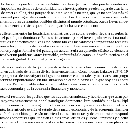
e la disciplina
puede
tornarse
inestable
. Las divergencias locales pueden conducir a
imposible en tiempos de estabilidad. Los investigadores pueden dejar de usar la he
de creer en ellos, sino porque descubren, sobre la marcha, que ya no son los más ef
raños al paradigma dominante no es inocuo. Puede tener consecuencias epistemológ
gentes, propias de mundos posibles distintos al mundo ortodoxo, puede llevar a nu
n las creencias básicas que todos compartían hasta ese momento.
s diferencias entre las heurísticas alternativas y la actual pueden llevar a absorber 
n el paradigma dominante. En esas situaciones, para el investigador es casi natural c
tratar los fenómenos esquivos empleando nuevos mecanismos e importando técnicas 
iones y los principios de modelación reinantes. El impasse sería entonces un probl
cciones y reglas formales del paradigma actual. Sería un episodio clásico de ciencia 
 resolver un problema, antes intratable, enfrentándolo como un desafío técnico en e
y no la integridad de su paradigma o programa.
uede ser absorbido de lo que no puede serlo se hace más fina en momentos de inesta
tud, en cuál lado de la línea divisoria se encuentran. Como mostró Lakatos (1970, 1
s programas de investigación logran reconocerse como tales, y mostrar si son progre
os terminó imponiéndose. En una situación de cambio como en la que hoy nos encont
minará. Pero es posible esbozar las posibles trayectorias, a partir del estudio de la
a macroeconomía y de la economía financiera y monetaria.
cer el resultado. Es posible que las nuevas herramientas y heurísticas que usan pa
n mayores consecuencias, por el paradigma dominante. Pero, también, que la multip
un buen número de investigadores hacia una heurística y unos modelos alternativo
junto. Este artículo evalúa el estado de la macro economía y de la economía financier
scifrar los cambios que están ocurriendo en sus fronteras, y determinar si corresponde
tos de economistas que trabajan en esas áreas: artículos y libros –impresos y elect
o. Sufre la limitación asociada al carácter provisional de una literatura en pleno d
do.