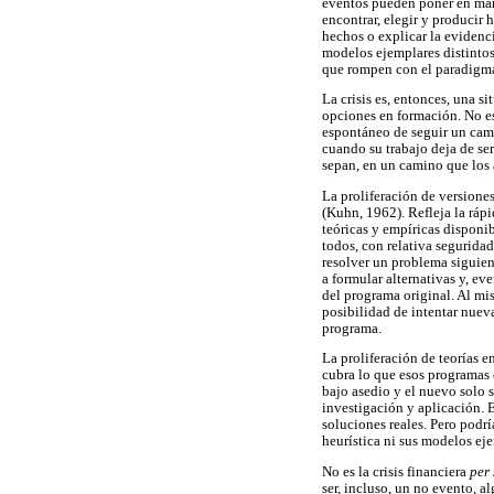
eventos pueden poner en marc
encontrar, elegir y producir 
hechos o explicar la evidenc
modelos ejemplares distintos
que rompen con el paradigma
La crisis es, entonces, una s
opciones en formación. No es 
espontáneo de seguir un cami
cuando su trabajo deja de ser
sepan, en un camino que los a
La proliferación de versione
(Kuhn, 1962). Refleja la ráp
teóricas y empíricas disponi
todos, con relativa seguridad
resolver un problema siguien
a formular alternativas y, ev
del programa original. Al mi
posibilidad de intentar nuev
programa.
La proliferación de teorías 
cubra lo que esos programas c
bajo asedio y el nuevo solo 
investigación y aplicación. E
soluciones reales. Pero podrí
heurística ni sus modelos ej
No es la crisis financiera
per 
ser, incluso, un no evento, al