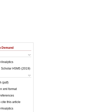
on Demand
 Analytics
 Scholar H5M5 (
2019
)
h (pdf)
 in xml format
 references
cite this article
 Analytics