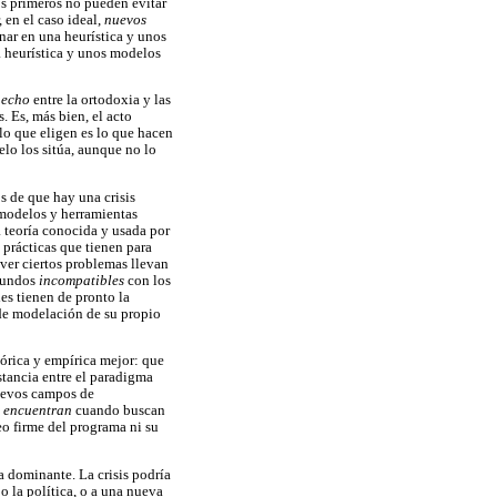
os primeros no pueden evitar
 en el caso ideal,
nuevos
nar en una heurística y unos
a heurística y unos modelos
 hecho
entre la ortodoxia y las
. Es, más bien, el acto
lo que eligen es lo que hacen
elo los sitúa, aunque no lo
s de que hay una crisis
 modelos y herramientas
a teoría conocida y usada por
 prácticas que tienen para
ver ciertos problemas llevan
 mundos
incompatibles
con los
es tienen de pronto la
 de modelación de su propio
eórica y empírica mejor: que
stancia entre el paradigma
nuevos campos de
s
encuentran
cuando buscan
eo firme del programa ni su
 dominante. La crisis podría
 o la política, o a una nueva