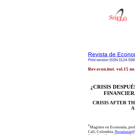
Revista de Econom
Print version
ISSN
0124-599
Rev.econ.inst. vol.15 n
¿CRISIS DESPU
FINANCIER
CRISIS AFTER T
A
*
Magíster en Economía, prof
Cali, Colombia, [
bosalazar