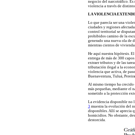
negocio del narcotráfico. Es
violencia a través de distinto
LA VIOLENCIA EXTENDI
Lo que parecía ser una violen
ciudades y regiones afectadas
control territorial se disput
prohibidos camino de la escue
generado una nueva ola de de
mientras cientos de vivienda
He aquí nuestra hipótesis. El
entrega de más de 300 capos 
extraer tributos y de las tar
tributación ilegal a la econ
violencia que activa, de paso
Buenaventura, Tuluá, Pereir
Al mismo tiempo ha crecido e
más pequeñas, mediante el na
sometido a la protección ext
La evidencia disponible no ll
3
muestra la evolución del n
disponibles. Allí se aprecia
homicidios. No obstante, de
destorcida.