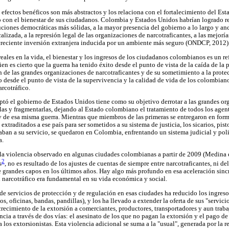
efectos benéficos son más abstractos y los relaciona con el fortalecimiento del Esta
no con el bienestar de sus ciudadanos. Colombia y Estados Unidos habrían logrado r
ciones democráticas más sólidas, a la mayor presencia del gobierno a lo largo y anch
alizada, a la represión legal de las organizaciones de narcotraficantes, a las mejorías
a creciente inversión extranjera inducida por un ambiente más seguro (ONDCP, 2012)
 reales en la vida, el bienestar y los ingresos de los ciudadanos colombianos es un re
bien es cierto que la guerra ha tenido éxito desde el punto de vista de la caída de l
n de las grandes organizaciones de narcotraficantes y de su sometimiento a la protec
o desde el punto de vista de la supervivencia y la calidad de vida de los colombia
arcotráfico.
tó el gobierno de Estados Unidos tiene como su objetivo derrotar a las grandes or
arlas y fragmentarlas, dejando al Estado colombiano el tratamiento de todos los agen
 y de esa misma guerra. Mientras que miembros de las primeras se entregaron en for
xtraditados a ese país para ser sometidos a su sistema de justicia, los sicarios, pist
aban a su servicio, se quedaron en Colombia, enfrentando un sistema judicial y poli
a.
 la violencia observado en algunas ciudades colombianas a partir de 2009 (Medina et
2
s
, no es resultado de los ajustes de cuentas de siempre entre narcotraficantes, ni 
de grandes capos en los últimos años. Hay algo más profundo en esa aceleración sinc
 narcotráfico era fundamental en su vida económica y social.
e servicios de protección y de regulación en esas ciudades ha reducido los ingresos
os, oficinas, bandas, pandillas), y los ha llevado a extender la oferta de sus "servici
crecimiento de la extorsión a comerciantes, productores, transportadores y aun trab
ncia a través de dos vías: el asesinato de los que no pagan la extorsión y el pago de
 los extorsionistas. Esta violencia adicional se suma a la "usual", generada por la 