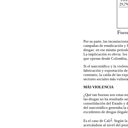
Por su parte, las incautacion
campañas de erradicación y f
drogas: en ese mismo periodo
La implicación es obvia: los 
que operan desde Colombia, c
Si el narcotráfico y la viol
fabricación y exportación de
contrario, la caída de las e
sectores sociales más vulner
MÁS VIOLENCIA
¿Qué tan buenas son estas no
las drogas no ha resultado se
consolidación del Estado y de
del narcotráfico generaba la
excedentes de drogas ilegales
1
Es el caso de Cali
. Según la
acercándose al nivel del pro