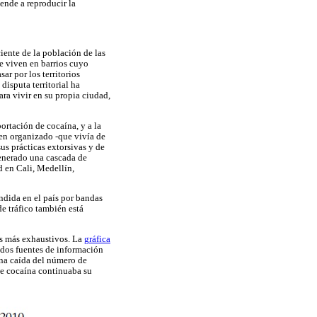
ende a reproducir la
iente de la población de las
ue viven en barrios cuyo
ar por los territorios
disputa territorial ha
ra vivir en su propia ciudad,
portación de cocaína, y a la
men organizado -que vivía de
sus prácticas extorsivas y de
generado una cascada de
d en Cali, Medellín,
ndida en el país por bandas
e tráfico también está
vos más exhaustivos. La
gráfica
 dos fuentes de información
una caída del número de
de cocaína continuaba su