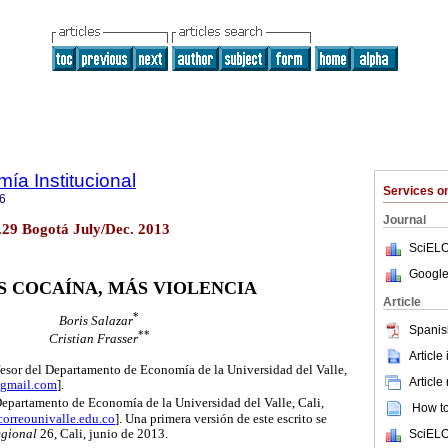
ía Institucional
Services 
6
Journal
o.29 Bogotá July/Dec. 2013
SciELO
Google
 COCAÍNA, MÁS VIOLENCIA
Article
*
Boris Salazar
Spanis
**
Cristian Frasser
Article
esor del Departamento de Economía de la Universidad del Valle,
Article
@gmail.com
].
Departamento de Economía de la Universidad del Valle, Cali,
How to 
@correounivalle.edu.co
]. Una primera versión de este escrito se
egional
26, Cali, junio de 2013.
SciELO