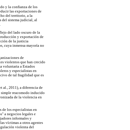
do y la confianza de los
educir las exportaciones de
o del territorio, a la
 del sistema judicial, al
.
flejo del lado oscuro de la
a producción y exportación de
ción de la justicia
nos, cuya inmensa mayoría no
ganizaciones de
tes violentos que han crecido
ma voluntaria a Estados
oleros y especialistas en
civo de tal fragilidad que es
 al., 2011), a diferencia de
del simple reacomodo inducido
ronizada de la violencia en
 de los especialistas en
os" a negocios legales e
ajadores informales y
 las víctimas a otros agentes
regulación violenta del