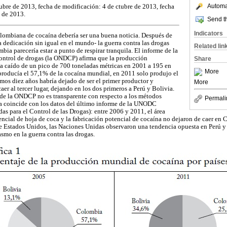
Automat
ubre de 2013, fecha de modificación: 4 de ctubre de 2013, fecha
 de 2013.
Send th
Indicators
olombiana de cocaína debería ser una buena noticia. Después de
a dedicación sin igual en el mundo- la guerra contra las drogas
Related lin
ia parecería estar a punto de respirar tranquila. El informe de la
ontrol de drogas (la ONDCP) afirma que la producción
Share
a caído de un pico de 700 toneladas métricas en 2001 a 195 en
More
roducía el 57,1% de la cocaína mundial, en 2011 solo produjo el
timos diez años habría dejado de ser el primer productor y
More
aer al tercer lugar, dejando en los dos primeros a Perú y Bolivia.
 de la ONDCP no es transparente con respecto a los métodos
Permali
da coincide con los datos del último informe de la UNODC
as para el Control de las Drogas): entre 2006 y 2011, el área
encial de hoja de coca y la fabricación potencial de cocaína no dejaron de caer 
de Estados Unidos, las Naciones Unidas observaron una tendencia opuesta en Perú y
smo en la guerra contra las drogas.