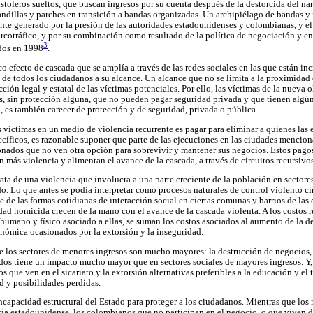
stoleros sueltos, que buscan ingresos por su cuenta después de la destorcida del nar
andillas y parches en transición a bandas organizadas. Un archipiélago de bandas 
nte generado por la presión de las autoridades estadounidenses y colombianas, y el
rcotráfico, y por su combinación como resultado de la política de negociación y en
3
dos en 1998
.
o efecto de cascada que se amplía a través de las redes sociales en las que están inc
s de todos los ciudadanos a su alcance. Un alcance que no se limita a la proximidad 
cción legal y estatal de las víctimas potenciales. Por ello, las víctimas de la nueva 
s, sin protección alguna, que no pueden pagar seguridad privada y que tienen algún
a, es también carecer de protección y de seguridad, privada o pública.
s víctimas en un medio de violencia recurrente es pagar para eliminar a quienes las
cíficos, es razonable suponer que parte de las ejecuciones en las ciudades mencion
nados que no ven otra opción para sobrevivir y mantener sus negocios. Estos pagos 
 más violencia y alimentan el avance de la cascada, a través de circuitos recursivos
rata de una violencia que involucra a una parte creciente de la población en sectores
o. Lo que antes se podía interpretar como procesos naturales de control violento c
te de las formas cotidianas de interacción social en ciertas comunas y barrios de las
dad homicida crecen de la mano con el avance de la cascada violenta. A los costos r
humano y físico asociado a ellas, se suman los costos asociados al aumento de la de
conómica ocasionados por la extorsión y la inseguridad.
 los sectores de menores ingresos son mucho mayores: la destrucción de negocios, 
idos tiene un impacto mucho mayor que en sectores sociales de mayores ingresos. Y,
s que ven en el sicariato y la extorsión alternativas preferibles a la educación y el 
d y posibilidades perdidas.
incapacidad estructural del Estado para proteger a los ciudadanos. Mientras que los
icia estadounidense, los colombianos que no participan en el negocio, o que viven d