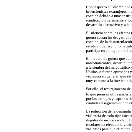
Con respecto a Colombia los 
inversionistas extranjeros, 
cocaína debido a unas institu
erradicación persistente y foc
desarrollo alternativo y a l
El silencio sobre los efectos
guerra contra las drogas. Si 
cocaína, de la desarticulació
estadounidense, no lo ha sid
participa en el negocio del n
El modelo de guerra que adop
narcotraficantes, desarticul
a la sombra del narcotráfico
Unidos, o fueron apresados y e
violencia en general, que est
muy cercano a la inexistenci
Por ello, el resurgimiento de
lo que piensan otros analista
por las entregas y capturas 
ciudades y regiones donde el
La reducción de la demanda d
violencia de todo tipo (sicari
ilegales de menor escala. El 
escolares ha elevado la viole
violentos para que eliminen a