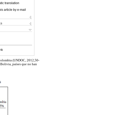
ic translation
is article by e-mail
ks
nk
en Colombia (UNDOC, 2012,50-
 Bolivia, países que no han