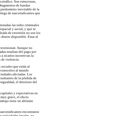
cotráfico. Son estructuras,
y fragmentos de bandas
 predominio inevitable de la
trega de narcotraficantes que
rustadas las redes criminales
espacial y social, y que se
oleada de extorsión no son los
 dinero disponible. Estar al
 extorsionan. Aunque no
adas resultan del pago por
a sicarios incentivan la
 de violencia.
 sociales que están al
ircunscritos al mundo
 ciudades afectadas. Los
esultantes de la pérdida de
sigualdad, el deterioro del
capitales y expectativas en
 muy grave, el efecto
trabajo tiene un altísimo
 narcotraficantes encontraron
e actividades legales, no