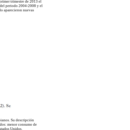
primer trimestre de 2013 el
s del periodo 2004-2008 y el
llo aparecieron nuevas
bianos. Su descripción
nidos: menor consumo de
stados Unidos.