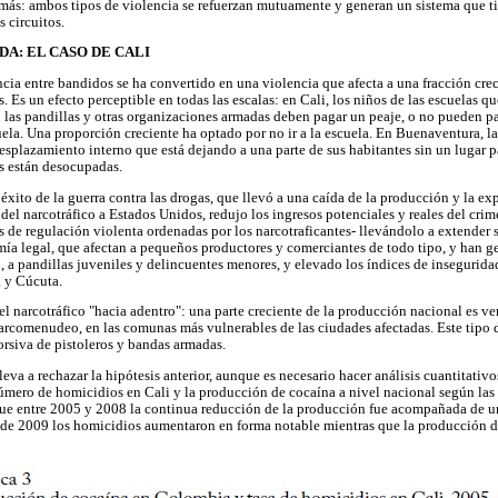
 más: ambos tipos de violencia se refuerzan mutuamente y generan un sistema que ti
s circuitos.
DA: EL CASO DE CALI
cia entre bandidos se ha convertido en una violencia que afecta a una fracción crec
. Es un efecto perceptible en todas las escalas: en Cali, los niños de las escuelas q
an las pandillas y otras organizaciones armadas deben pagar un peaje, o no pueden pas
la. Una proporción creciente ha optado por no ir a la escuela. En Buenaventura, la 
splazamiento interno que está dejando a una parte de sus habitantes sin un lugar pa
s están desocupadas.
 éxito de la guerra contra las drogas, que llevó a una caída de la producción y la ex
del narcotráfico a Estados Unidos, redujo los ingresos potenciales y reales del cri
eas de regulación violenta ordenadas por los narcotraficantes- llevándolo a extender 
omía legal, que afectan a pequeños productores y comerciantes de todo tipo, y han 
, a pandillas juveniles y delincuentes menores, y elevado los índices de insegurida
a y Cúcuta.
l narcotráfico "hacia adentro": una parte creciente de la producción nacional es ve
rcomenudeo, en las comunas más vulnerables de las ciudades afectadas. Este tipo d
orsiva de pistoleros y bandas armadas.
eva a rechazar la hipótesis anterior, aunque es necesario hacer análisis cuantitati
úmero de homicidios en Cali y la producción de cocaína a nivel nacional según las
 que entre 2005 y 2008 la continua reducción de la producción fue acompañada de 
sde 2009 los homicidios aumentaron en forma notable mientras que la producción 