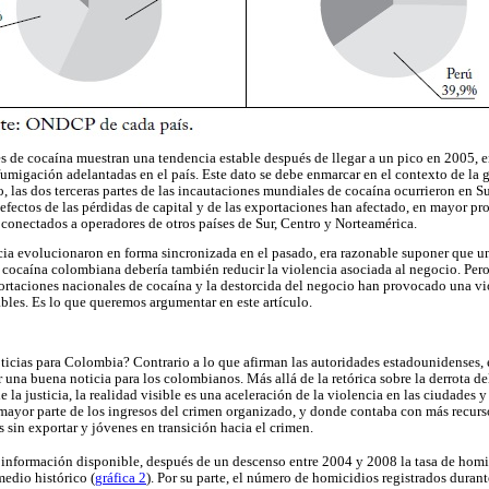
es de cocaína muestran una tendencia estable después de llegar a un pico en 2005, e
umigación adelantadas en el país. Este dato se debe enmarcar en el contexto de la g
, las dos terceras partes de las incautaciones mundiales de cocaína ocurrieron en 
efectos de las pérdidas de capital y de las exportaciones han afectado, en mayor pro
onectados a operadores de otros países de Sur, Centro y Norteamérica.
encia evolucionaron en forma sincronizada en el pasado, era razonable suponer que u
 cocaína colombiana debería también reducir la violencia asociada al negocio. Pero 
xportaciones nacionales de cocaína y la destorcida del negocio han provocado una vi
ables. Es lo que queremos argumentar en este artículo.
ticias para Colombia? Contrario a lo que afirman las autoridades estadounidenses, e
r una buena noticia para los colombianos. Más allá de la retórica sobre la derrota d
 la justicia, la realidad visible es una aceleración de la violencia en las ciudades
 mayor parte de los ingresos del crimen organizado, y donde contaba con más recurso
 sin exportar y jóvenes en transición hacia el crimen.
 información disponible, después de un descenso entre 2004 y 2008 la tasa de homic
medio histórico (
gráfica 2
). Por su parte, el número de homicidios registrados duran