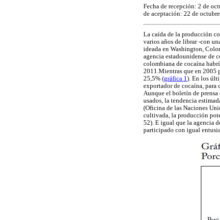
Fecha de recepción: 2 de oct
de aceptación: 22 de octubre
La caída de la producción c
varios años de librar -con un
ideada en Washington, Colomb
agencia estadounidense de c
colombiana de cocaína habrí
2011.Mientras que en 2005 p
25,5% (
gráfica 1
). En los úl
exportador de cocaína, para c
Aunque el boletín de prensa
usados, la tendencia estima
(Oficina de las Naciones Unid
cultivada, la producción pot
52). E igual que la agencia 
participado con igual entusia