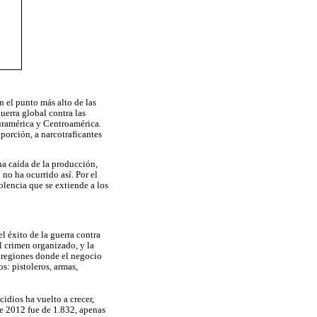
n el punto más alto de las
uerra global contra las
Suramérica y Centroamérica.
porción, a narcotraficantes
na caída de la producción,
no ha ocurrido así. Por el
olencia que se extiende a los
l éxito de la guerra contra
el crimen organizado, y la
 y regiones donde el negocio
s: pistoleros, armas,
idios ha vuelto a crecer,
te 2012 fue de 1.832, apenas