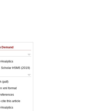
on Demand
 Analytics
 Scholar H5M5 (
2019
)
h (pdf)
 in xml format
 references
cite this article
 Analytics