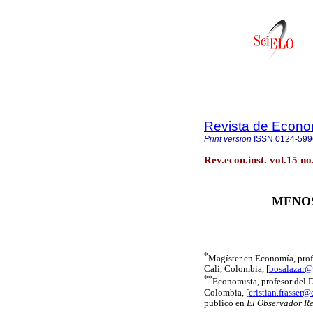
Revista de Econom
Print version
ISSN
0124-599
Rev.econ.inst. vol.15 n
MENOS
*
Magíster en Economía, prof
Cali, Colombia, [
bosalazar
**
Economista, profesor del 
Colombia, [
cristian.frasser
publicó en
El Observador R