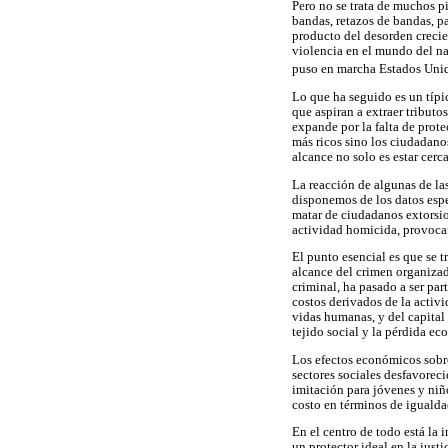
Pero no se trata de muchos pi
bandas, retazos de bandas, p
producto del desorden crecie
violencia en el mundo del na
puso en marcha Estados Uni
Lo que ha seguido es un típic
que aspiran a extraer tributo
expande por la falta de prote
más ricos sino los ciudadano
alcance no solo es estar cerc
La reacción de algunas de la
disponemos de los datos espe
matar de ciudadanos extorsio
actividad homicida, provocan
El punto esencial es que se t
alcance del crimen organizad
criminal, ha pasado a ser par
costos derivados de la activi
vidas humanas, y del capital 
tejido social y la pérdida e
Los efectos económicos sobre
sectores sociales desfavorec
imitación para jóvenes y niño
costo en términos de igualda
En el centro de todo está la 
un protector ideal en la just