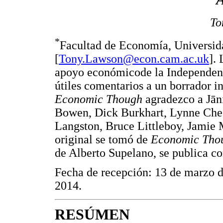
To
*
Facultad de Economía, Universi
[
Tony.Lawson@econ.cam.ac.uk
].
apoyo económicode la Independent
útiles comentarios a un borrador i
Economic Though
agradezco a Jān
Bowen, Dick Burkhart, Lynne Ches
Langston, Bruce Littleboy, Jamie 
original se tomó de
Economic Tho
de Alberto Supelano, se publica co
Fecha de recepción: 13 de marzo de
2014.
RESÚMEN