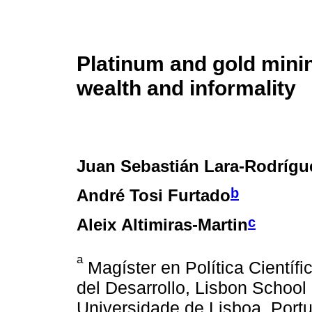
Platinum and gold minin
wealth and informality
Juan Sebastián Lara-Rodrígu
b
André Tosi Furtado
c
Aleix Altimiras-Martin
a
Magíster en Política Científi
del Desarrollo, Lisbon Schoo
Universidade de Lisboa, Port