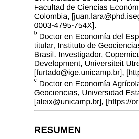
Facultad de Ciencias Económi
Colombia, [juan.lara@phd.iseg.
0003-4795-754X].
b
Doctor en Economía del Espa
titular, Instituto de Geocienc
Brasil. Investigador, Copernicu
Development, Universiteit Utr
[furtado@ige.unicamp.br], [ht
c
Doctor en Economía Agrícola.
Geociencias, Universidad Esta
[aleix@unicamp.br], [https://
RESUMEN