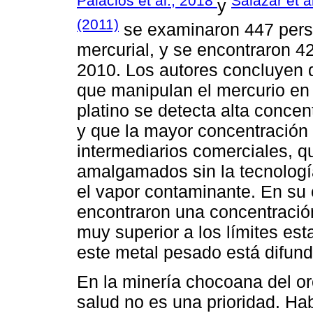
Palacios et al., 2018
Salazar et a
y
(2011)
se examinaron 447 pers
mercurial, y se encontraron 4
2010. Los autores concluyen 
que manipulan el mercurio en 
platino se detecta alta conce
y que la mayor concentración
intermediarios comerciales, q
amalgamados sin la tecnologí
el vapor contaminante. En su e
encontraron una concentració
muy superior a los límites est
este metal pesado está difund
En la minería chocoana del oro
salud no es una prioridad. Ha