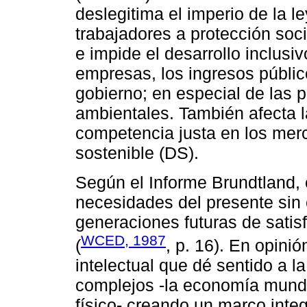
deslegitima el imperio de la l
trabajadores a protección soc
e impide el desarrollo inclusivo
empresas, los ingresos públic
gobierno; en especial de las p
ambientales. También afecta la
competencia justa en los merca
sostenible (DS).
Según el Informe Brundtland, e
necesidades del presente sin
generaciones futuras de satis
WCED, 1987
(
, p. 16). En opini
intelectual que dé sentido a l
complejos -la economía mundia
físico- creando un marco integ