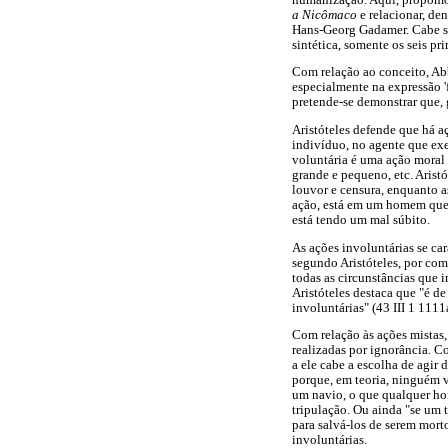
a Nicômaco
e relacionar, de
Hans-Georg Gadamer. Cabe sal
sintética, somente os seis pri
Com relação ao conceito, Abb
especialmente na expressão 'f
pretende-se demonstrar que,
Aristóteles defende que há a
indivíduo, no agente que exe
voluntária é uma ação moral
grande e pequeno, etc. Aristó
louvor e censura, enquanto a
ação, está em um homem que, 
está tendo um mal súbito.
As ações involuntárias se ca
segundo Aristóteles, por co
todas as circunstâncias que 
Aristóteles destaca que "é d
involuntárias" (43 III 1 1111
Com relação às ações mistas,
realizadas por ignorância. C
a ele cabe a escolha de agir
porque, em teoria, ninguém v
um navio, o que qualquer hom
tripulação. Ou ainda "se um t
para salvá-los de serem morto
involuntárias.