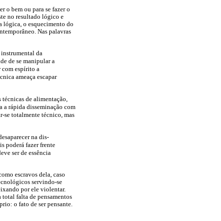
r o bem ou para se fazer o
te no resultado lógico e
a lógica, o esquecimento do
ntemporâneo. Nas palavras
 instrumental da
de de se manipular a
 com espírito a
técnica ameaça escapar
s técnicas de alimentação,
ia a rápida disseminação com
r-se totalmente técnico, mas
esaparecer na dis-
 poderá fazer frente
eve ser de essência
como escravos dela, caso
tecnológicos servindo-se
ixando por ele violentar.
 total falta de pensamentos
rio: o fato de ser pensante.