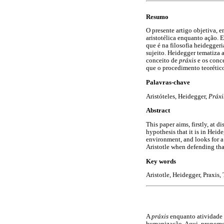
Resumo
O presente artigo objetiva, e
aristotélica enquanto ação.
que é na filosofia heidegger
sujeito. Heidegger tematiza 
conceito de
práxis
e os conce
que o procedimento teorético
Palavras-chave
Aristóteles, Heidegger,
Práxi
Abstract
This paper aims, firstly, at 
hypothesis that it is in Heid
environment, and looks for a
Aristotle when defending tha
Key words
Aristotle, Heidegger, Praxis,
A
práxis
enquanto atividade h
humanização. Aqui, propomos