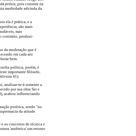
e da
práxis
, pois consiste na
esta mediedade advinda da
s ela é prática, e a
xperiência, são mais
saudáveis, mas
o contrário, produzi-
so da moderação que é
ntecendo em cada ato
iberar bem.
sofia política; porém, é
este importante filósofo,
ilveira 41).
i, analisar-se-á somente a
ecido por sua obra Ser e
8), acabou influenciando
inação poiética, sendo "no
 supremacia da atitude
 e os conceitos de técnica e
tura 'autêntica' um retorno