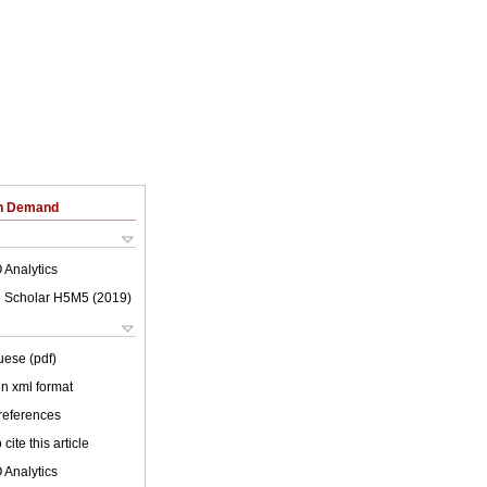
on Demand
 Analytics
 Scholar H5M5 (
2019
)
uese (pdf)
 in xml format
 references
cite this article
 Analytics