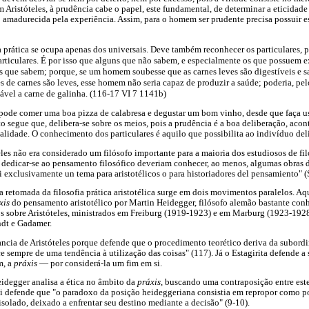
 Aristóteles, à prudência cabe o papel, este fundamental, de determinar a eticidad
 amadurecida pela experiência. Assim, para o homem ser prudente precisa possuir 
prática se ocupa apenas dos universais. Deve também reconhecer os particulares, poi
articulares. É por isso que alguns que não sabem, e especialmente os que possuem e
os que sabem; porque, se um homem soubesse que as carnes leves são digestíveis e 
s de carnes são leves, esse homem não seria capaz de produzir a saúde; poderia, pel
dável a carne de galinha. (116-17 VI 7 1141b)
ode comer uma boa pizza de calabresa e degustar um bom vinho, desde que faça u
to segue que, delibera-se sobre os meios, pois a prudência é a boa deliberação, aco
nalidade. O conhecimento dos particulares é aquilo que possibilita ao indivíduo del
les não era considerado um filósofo importante para a maioria dos estudiosos de filo
 dedicar-se ao pensamento filosófico deveriam conhecer, ao menos, algumas obras d
 exclusivamente un tema para aristotélicos o para historiadores del pensamiento" (S
 retomada da filosofia prática aristotélica surge em dois movimentos paralelos. Aqu
xis
do pensamento aristotélico por Martin Heidegger, filósofo alemão bastante conh
os sobre Aristóteles, ministrados em Freiburg (1919-1923) e em Marburg (1923-192
ndt e Gadamer.
tancia de Aristóteles porque defende que o procedimento teorético deriva da subord
e sempre de uma tendência à utilização das coisas" (117). Já o Estagirita defende a
m, a
práxis
— por considerá-la um fim em si.
eidegger analisa a ética no âmbito da
práxis
, buscando uma contraposição entre este
i defende que "o paradoxo da posição heideggeriana consistia em repropor como pos
isolado, deixado a enfrentar seu destino mediante a decisão" (9-10).