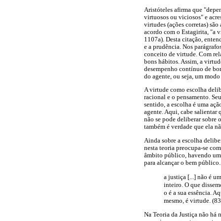
Aristóteles afirma que "depe
virtuosos ou viciosos" e acre
virtudes (ações corretas) são
acordo com o Estagirita, "a 
1107a). Desta citação, entend
e a prudência. Nos parágrafo
conceito de virtude. Com rela
bons hábitos. Assim, a virtu
desempenho contínuo de bons 
do agente, ou seja, um modo 
A virtude como escolha delib
racional e o pensamento. Seu
sentido, a escolha é uma açã
agente. Aqui, cabe salientar 
não se pode deliberar sobre 
também é verdade que ela não
Ainda sobre a escolha delibe
nesta teoria preocupa-se com
âmbito público, havendo uma
para alcançar o bem público.
a justiça [...] não é 
inteiro. O que dissem
o é a sua essência. A
mesmo, é virtude. (8
Na Teoria da Justiça não há 