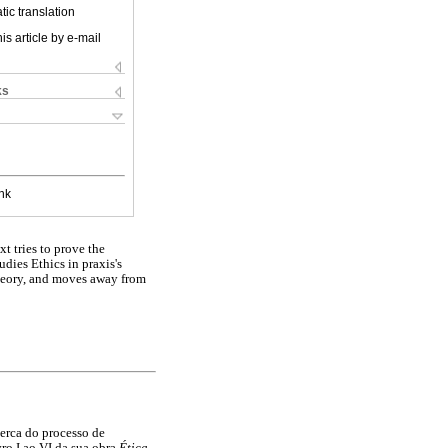
ic translation
is article by e-mail
ks
nk
xt tries to prove the
udies Ethics in praxis's
theory, and moves away from
erca do processo de
ro I ao VI da sua obra
Ética