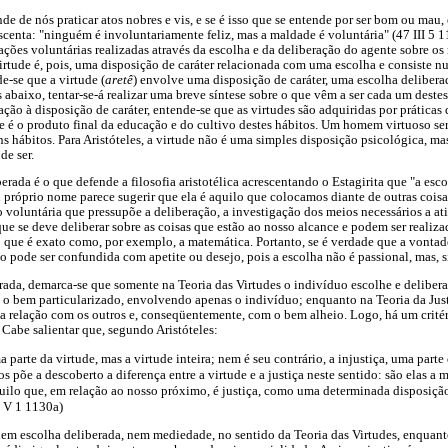
nde de nós praticar atos nobres e vis, e se é isso que se entende por ser bom ou mau
scenta: "ninguém é involuntariamente feliz, mas a maldade é voluntária" (47 III 5 1
 ações voluntárias realizadas através da escolha e da deliberação do agente sobre o
virtude é, pois, uma disposição de caráter relacionada com uma escolha e consiste n
e-se que a virtude (
aretê
) envolve uma disposição de caráter, uma escolha deliberad
s abaixo, tentar-se-á realizar uma breve síntese sobre o que vêm a ser cada um des
ção à disposição de caráter, entende-se que as virtudes são adquiridas por práticas
de é o produto final da educação e do cultivo destes hábitos. Um homem virtuoso se
hábitos. Para Aristóteles, a virtude não é uma simples disposição psicológica, mas
de ser.
erada é o que defende a filosofia aristotélica acrescentando o Estagirita que "a es
 próprio nome parece sugerir que ela é aquilo que colocamos diante de outras coisas
o voluntária que pressupõe a deliberação, a investigação dos meios necessários a a
que se deve deliberar sobre as coisas que estão ao nosso alcance e podem ser realizad
o que é exato como, por exemplo, a matemática. Portanto, se é verdade que a vontade
 pode ser confundida com apetite ou desejo, pois a escolha não é passional, mas, s
rada, demarca-se que somente na Teoria das Virtudes o indivíduo escolhe e delibe
 o bem particularizado, envolvendo apenas o indivíduo; enquanto na Teoria da Just
 relação com os outros e, conseqüentemente, com o bem alheio. Logo, há um critéri
 Cabe salientar que, segundo Aristóteles:
uma parte da virtude, mas a virtude inteira; nem é seu contrário, a injustiça, uma parte
os põe a descoberto a diferença entre a virtude e a justiça neste sentido: são elas a
quilo que, em relação ao nosso próximo, é justiça, como uma determinada disposição
3 V 1 1130a)
nem escolha deliberada, nem mediedade, no sentido da Teoria das Virtudes, enquant