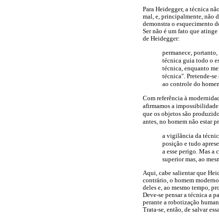
Para Heidegger, a técnica nã
mal, e, principalmente, não 
demonstra o esquecimento do 
Ser não é um fato que atin
de Heidegger:
permanece, portanto,
técnica guia todo o 
técnica, enquanto mei
técnica". Pretende-se
ao controle do homem
Com referência à modernidade 
afirmamos a impossibilidade
que os objetos são produzido
antes, no homem não estar p
a vigilância da técn
posição e tudo apres
a esse perigo. Mas a 
superior mas, ao mes
Aqui, cabe salientar que Hei
contrário, o homem moderno t
deles e, ao mesmo tempo, pro
Deve-se pensar a técnica a p
perante a robotização humana
Trata-se, então, de salvar 