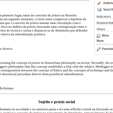
Automat
Send th
m primeiro lugar, tratar do conceito de
práxis
na filosofia
Indicators
 Em um segundo momento, o texto tenta comprovar a hipótese de
Related lin
iana que o conceito de
práxis
assume uma vinculação com o
a ética no âmbito da
práxis
, buscando uma contraposição entre o
Share
itos de técnica e teoria e distancia-se de Aristóteles por defender
 deriva da subordinação poiética.
More
More
s
, técnica.
Permali
discussing the concept of
praxis
in Aristotelian philosophy as
action
. Secondly, the te
egger's philosophy that this concept establishes a link with the subject. Heidegger st
 contraposition between the concept of Ethics and the concepts of technique and 
t theoretical procedure derives from poiethical subordination.
 Technique.
Sujeito e práxis social
umana na sociedade e na natureza passa a ser uma reflexão central na discussão ac
 analisar o conceito de
práxis
no pensamento de Aristóteles, principalmente do liv