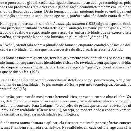
ue o processo de globalização está ligado diretamente ao avanço tecnológico, pois
icados são produzidos tem a ver com a globalização econômica também em um plano
ando os fluxos das culturas. Desta forma, o homem moderno tende ao endividamen
relação ao tempo: o ser humano age mais, porém acaba não dando conta de refletir
 Heidegger, apresenta em sua obra
A condição humana
(1958) alguns aspectos fun
pítulo primeiro intitulado "A Vita Activa e a Condição Humana" propõe que a
vita ac
labor, o trabalho e a ação, sendo que a ação é a "única atividade que se exerce dir
matéria, corresponde à condição humana da pluralidade" (Arendt 15).
do "Ação", Arendt fala sobre a pluralidade humana enquanto condição básica de doi
ção é a atividade humana que mais necessita do discurso. E acrescenta Arendt:
, os homens mostram quem são, revelam ativamente suas identidades pessoais e sing
do humano, enquanto suas identidades físicas são reveladas, sem qualquer atividad
do corpo e no som singular da voz. Esta revelação de "quem", em contraposição a "o
o que se diz ou faz. (192)
ura de Hannah Arendt perante conceitos aristotélicos como, por exemplo, o de
práx
a forma de racionalidade não puramente teórica, e portanto tecnológica, buscada po
aristotélica" (15).
o alemão, precursor do movimento hermenêutico, apresenta em sua obra célebre
Ve
vras, defendendo que uma coisa é estabelecer uma
práxis
de interpretação como prin
retação num contexto. Para Gadamer, "o conceito de
práxis
que se desenvolveu nos úl
a práxis é em realidade" (Cremaschi 11), ou seja, na modernidade o conceito vem s
ia científica aplicada a modalidades tecnológicas.
 funda numa norma abstrata a aplicar; ela é sempre motivada por exigências concret
s, mas é também chamada a criticá-los. Na realidade, em cada cultura, age uma séri