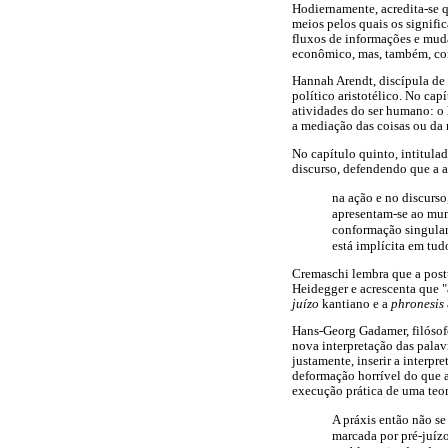
Hodiernamente, acredita-se q
meios pelos quais os signif
fluxos de informações e mud
econômico, mas, também, com 
Hannah Arendt, discípula de
político aristotélico. No ca
atividades do ser humano: o 
a mediação das coisas ou da 
No capítulo quinto, intitula
discurso, defendendo que a a
na ação e no discurso
apresentam-se ao mun
conformação singular 
está implícita em tud
Cremaschi lembra que a post
Heidegger e acrescenta que "
juízo
kantiano e a
phronesis
Hans-Georg Gadamer, filósof
nova interpretação das pala
justamente, inserir a interp
deformação horrível do que 
execução prática de uma teor
A práxis então não se
marcada por pré-juízo