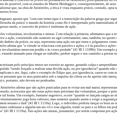
ntro do possível, com os estudos de Martin Heidegger e, consequentemente, de seus
ientar que, na obra de Aristóteles, a ética é vista enquanto
práxis
, contudo, opta-s
meiros livros.
agnano aponta que "com este termo (que é a transcrição da palavra grega que signi
ilosofia da práxis' o mundo da história como êle é interpretado pelo materialismo d
 grosso modo, o conceito de
práxis
é sinônimo de ação.
ções voluntárias, involuntárias e mistas. Com relação à primeira, afirmamos que a r
rce a ação, consistindo não somente no agir corretamente, mas, também, no querer
 do âmbito da
práxis
, ou seja, representa uma ação em que entra o julgamento como
teles afirma que "a virtude se relaciona com paixões e ações, e é às paixões e ações
s involuntárias merecem perdão e às vezes piedade" (41 III 1 1109b). Um exemplo p
estando atrasado para chegar ao trabalho, prefere seguir o seu caminho a prestar 
racterizam pelo princípio motor ser exterior ao agente, gerando culpa e arrependime
mpulsão ?sendo forçado a realizar uma devida ação, ou por ignorância? quando não
implicam o ato. Aqui, cabe o exemplo de Édipo que, por ignorância, casou-se com s
e se presumir que os atos praticados sob o impulso da cólera ou do apetite não mere
a) e, portanto, não devem ser perdoadas.
 Aristóteles afirma que são ações praticadas para se evitar um mal maior, representa
ontudo, acrescenta que são estas ações mais próximas das voluntárias, porque o prin
 de tal forma. Um exemplo, bastante sugestivo, ocorre "quando se lançam cargas ao
oluntariamente joga bens valiosos, mas somente quando assim o exige a segurança 
em sensato o fará" (41 III 1 1110a). Logo, o indivíduo preferiu lançar os bens ao m
irano ordenasse a alguém um ato vil e esse alguém, tendo os pais e os filhos em pod
s" (41 III 1 1110a). Tais ações são mistas, justamente, por serem compostas por açõ