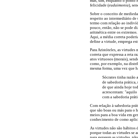
mas, sim, enquanto o ponto m
felicidade (
eudaimonia
), se
Sobre o conceito de mediedad
respeito ao intermediário de
termo com relação ao indiví
pouco, então, não se pode di
aritmética entre os extremos
Aqui, a média correta poderia
define a virtude, emprega es
Para Aristóteles, as virtude
correta que expressa a reta r
atos virtuosos (morais), sen
como, por exemplo, na distri
mesma forma, uma vez que há 
Sócrates tinha razão 
de sabedoria prática,
de que ainda hoje tod
acrescentam: "aquilo (
com a sabedoria práti
Com relação à sabedoria prát
que são boas ou más para o 
meios para a boa vida em ger
conhecimento de como aplicar
As virtudes não são hábitos d
porque todas as virtudes se 
para gerarem as virtudes, nã