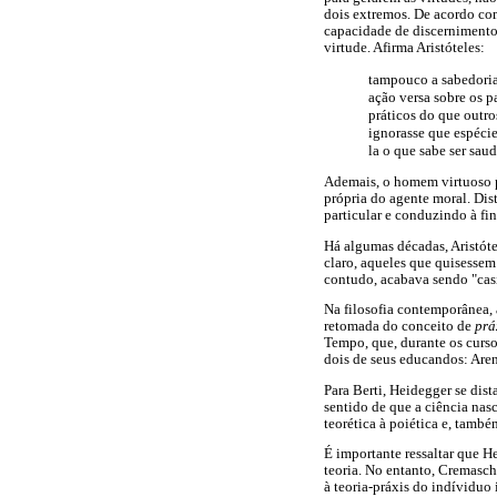
dois extremos. De acordo com
capacidade de discernimento
virtude. Afirma Aristóteles:
tampouco a sabedoria 
ação versa sobre os p
práticos do que outr
ignorasse que espécie
la o que sabe ser sau
Ademais, o homem virtuoso p
própria do agente moral. Dis
particular e conduzindo à fi
Há algumas décadas, Aristóte
claro, aqueles que quisessem
contudo, acabava sendo "casi
Na filosofia contemporânea, a
retomada do conceito de
prá
Tempo, que, durante os curs
dois de seus educandos: Are
Para Berti, Heidegger se dis
sentido de que a ciência nasc
teorética à poiética e, també
É importante ressaltar que H
teoria. No entanto, Cremasch
à teoria-práxis do indíviduo 