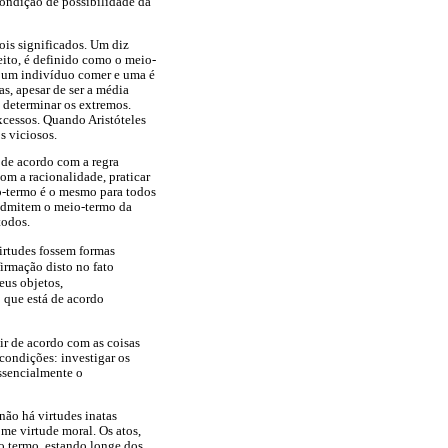
condição de possibilidade da
ois significados. Um diz
eito, é definido como o meio-
a um indivíduo comer e uma é
s, apesar de ser a média
e determinar os extremos.
excessos. Quando Aristóteles
s viciosos.
 de acordo com a regra
com a racionalidade, praticar
io-termo é o mesmo para todos
 admitem o meio-termo da
todos.
virtudes fossem formas
irmação disto no fato
eus objetos,
o que está de acordo
gir de acordo com as coisas
condições: investigar os
essencialmente o
não há virtudes inatas
me virtude moral. Os atos,
o­ termo, estando longe dos