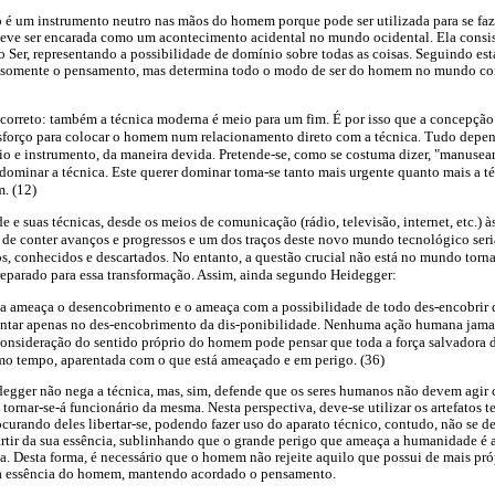
o é um instrumento neutro nas mãos do homem porque pode ser utilizada para se faze
deve ser encarada como um acontecimento acidental no mundo ocidental. Ela consis
Ser, representando a possibilidade de domínio sobre todas as coisas. Seguindo est
ge somente o pensamento, mas determina todo o modo de ser do homem no mundo co
 correto: também a técnica moderna é meio para um fim. É por isso que a concepção
esforço para colocar o homem num relacionamento direto com a técnica. Tudo depen
o e instrumento, da maneira devida. Pretende-se, como se costuma dizer, "manusear
 dominar a técnica. Este querer dominar toma-se tanto mais urgente quanto mais a 
. (12)
e suas técnicas, desde os meios de comunicação (rádio, televisão, internet, etc.) à
 de conter avanços e progressos e um dos traços deste novo mundo tecnológico ser
s, conhecidos e descartados. No entanto, a questão crucial não está no mundo torna
reparado para essa transformação. Assim, ainda segundo Heidegger:
ica ameaça o desencobrimento e o ameaça com a possibilidade de todo des-encobrir d
entar apenas no des-encobrimento da dis-ponibilidade. Nenhuma ação humana jamais
consideração do sentido próprio do homem pode pensar que toda a força salvadora d
mo tempo, aparentada com o que está ameaçado e em perigo. (36)
degger não nega a técnica, mas, sim, defende que os seres humanos não devem agir 
ornar-se-á funcionário da mesma. Nesta perspectiva, deve-se utilizar os artefatos 
curando deles libertar-se, podendo fazer uso do aparato técnico, contudo, não se de
artir da sua essência, sublinhando que o grande perigo que ameaça a humanidade é a
. Desta forma, é necessário que o homem não rejeite aquilo que possui de mais próp
essa essência do homem, mantendo acordado o pensamento.