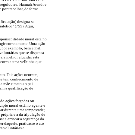
 seguidores: Hannah Arendt e
e por trabalhar, de forma
fica ação) designa-se
ialético" (755). Aqui,
esponsabilidade moral está no
 agir corretamente. Uma ação
, por exemplo, bem e mal,
 voluntárias que se dispensa
ara melhor elucidar esta
socorro a uma velhinha que
nto. Tais ações ocorrem,
 se tem conhecimento de
ua mãe e matou o pai.
çam a qualificação de
ndo ações forçadas ou
cípio moral está no agente e
 mar durante uma tempestade;
própria e a da tripulação de
ar a arriscar a segurança da
er daquele, praticasse o ato
es voluntárias e