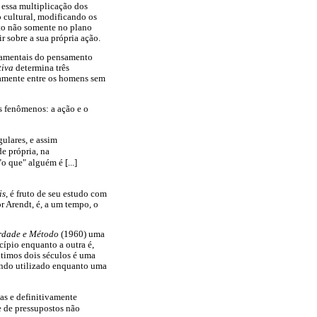
 essa multiplicação dos
 cultural, modificando os
to não somente no plano
 sobre a sua própria ação.
damentais do pensamento
tiva
determina três
etamente entre os homens sem
s fenômenos: a ação e o
ulares, e assim
e própria, na
 que" alguém é [...]
is
, é fruto de seu estudo com
r Arendt, é, a um tempo, o
rdade e Método
(1960) uma
cípio enquanto a outra é,
timos dois séculos é uma
endo utilizado enquanto uma
as e definitivamente
e de pressupostos não