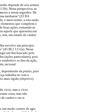
, então depende de nós sermos
113b). Nesta perspectiva, as
s meios a serem seguidos. De
uma mediania" (33 II 6
a, o meio-termo, a reta razão
tes elementos que compõem o
 de boas ações, tornando-se
ria aquele que apresenta um
, sim, um estado do caráter
colha envolve um princípio
" (45 III 2 1112a). Nesse
tingir um fim buscado pelo
as (ações particulares), pois
 estabelece os fins da ação,
im, racional.
ra, dependendo da
práxis
, pois
iça trabalha-se com o
o mais rígido (objetivo)
 do vício, mas o vício
 mesma coisa, mas não
 de caráter e em si
o um modo correto de agir,