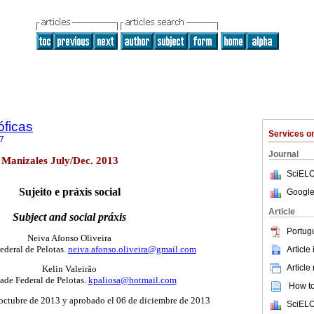
óficas
Services 
7
Journal
3 Manizales July/Dec. 2013
SciELO
Sujeito e práxis social
Google
Article
Subject and social práxis
Portug
Neiva Afonso Oliveira
ederal de Pelotas.
neiva.afonso.oliveira@gmail.com
Article
Article
Kelin Valeirão
ade Federal de Pelotas.
kpaliosa@hotmail.com
How to 
 octubre de 2013 y aprobado el 06 de diciembre de 2013
SciELO