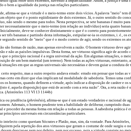
édio igual entre dois extremos, havendo a imparcialidade. Assim, a justiça é uma 
ndo o bem a igualdade da justiça nas relações particulares.
e, afirma-se que a virtude é o meio-termo entre dois vícios. A palavra "meio" tem d
 um objeto que é o ponto eqüidistante de dois extremos. Já, o outro sentido do conc
duo, não sendo o mesmo para todos. Nesta perspectiva, se sete bananas é muito par
zer necessariamente que o meio-termo (em relação ao indivíduo) seria quatro banana
. Inicialmente, deve-se conhecer distintamente o que é o correto para posteriorment
 ser três bananas e partindo desta informação, estipular-se-ia os extremos, i. é., os 
te segundo sentido de "meio" que é o modo correto de agir, sendo os extremos os ato
s não são formas de razão, mas apenas envolvem a razão. O homem virtuoso deve agir
azão e não as paixões impulsivas. Desta forma, ser virtuoso significa agir de acordo 
do que o princípio racional é a regra universal da ação. Em algumas situações, o me
buição de um bem material (um terreno). Nem todas as ações virtuosas, entretanto,
situações em que as regras universais são necessárias e devem guiar a conduta de 
a certo respeito, mas a outro respeito andava errado: errado em pensar que todas as 
 mas certo em dizer que elas implicam tal modalidade de sabedoria. Temos uma conf
os os homens, quando definem a virtude, após indicar a disposição de caráter e os s
isto é, aquela disposição) que está de acordo com a reta razão". Ora, a reta razão é 
ca. (Aristóteles 113 VI 13 1144b)
ica ou prudência (
phrónêsis
), afirma-se que é um estado verdadeiro e racional de a
homem. Ademais, o homem prudente tem a habilidade de deliberar, cumprindo duas 
al e proceder da mesma forma em relação a todas as pessoas. A sabedoria prática é 
 princípios universais em circunstâncias particulares.
o intelecto como queriam Sócrates e Platão, mas, sim, da vontade. Para Aristóteles, 
adquirem pela repetição dos atos virtuosos que geram o costume de onde surgiu o no
o devem desviar-se nem por defeito, nem por excesso, pois a virtude consiste no mei