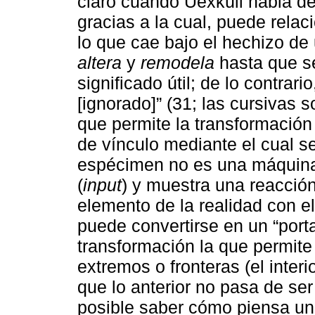
claro cuando Uexküll habla de 
gracias a la cual, puede rela
lo que cae bajo el hechizo de
altera
y
remodela
hasta que se
significado útil; de lo contra
[ignorado]” (31; las cursivas 
que permite la transformación
de vínculo mediante el cual se 
espécimen no es una máquina 
(
input
) y muestra una reacción
elemento de la realidad con el
puede convertirse en un “porta
transformación la que permit
extremos o fronteras (el interi
que lo anterior no pasa de se
posible saber cómo piensa una