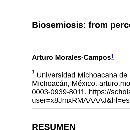
Biosemiosis: from perce
1
Arturo Morales-Campos
1
Universidad Michoacana de S
Michoacán, México. arturo.mo
0003-0939-8011. https://schol
user=x8JmxRMAAAAJ&hl=es
RESUMEN