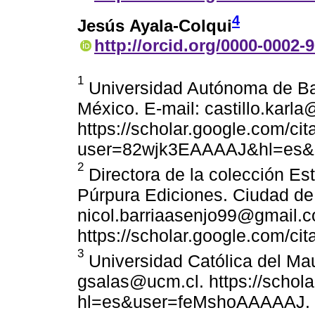
4
Jesús Ayala-Colqui
http://orcid.org/0000-0002-
1
Universidad Autónoma de Baj
México. E-mail: castillo.karl
https://scholar.google.com/cit
user=82wjk3EAAAAJ&hl=es&
2
Directora de la colección Es
Púrpura Ediciones. Ciudad de
nicol.barriaasenjo99@gmail.
https://scholar.google.com/
3
Universidad Católica del Maul
gsalas@ucm.cl. https://schola
hl=es&user=feMshoAAAAAJ.