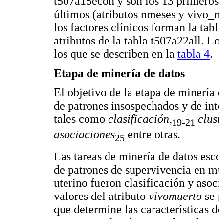
t507a15econ y son los 13 primeros 
últimos (atributos nmeses y vivo_m
los factores clínicos forman la tab
atributos de la tabla t507a22all. L
los que se describen en la
tabla 4
.
Etapa de minería de datos
El objetivo de la etapa de minería
de patrones insospechados y de int
tales como
clasificación
,
clus
19-21
asociaciones
entre otras.
25
Las tareas de minería de datos esc
de patrones de supervivencia en m
uterino fueron clasificación y aso
valores del atributo
vivomuerto
se 
que determine las características d