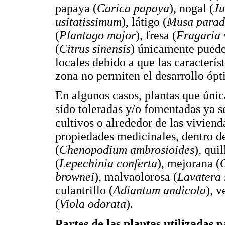
papaya (
Carica papaya
), nogal (
Ju
usitatissimum
), látigo (
Musa parad
(
Plantago major
), fresa (
Fragaria 
(
Citrus sinensis
) únicamente puede
locales debido a que las caracterís
zona no permiten el desarrollo ópt
En algunos casos, plantas que únic
sido toleradas y/o fomentadas ya s
cultivos o alrededor de las vivien
propiedades medicinales, dentro d
(
Chenopodium ambrosioides
), qui
(
Lepechinia conferta
), mejorana (
brownei
), malvaolorosa (
Lavatera 
culantrillo (
Adiantum andicola
), v
(
Viola odorata
).
Partes de las plantas utilizadas 