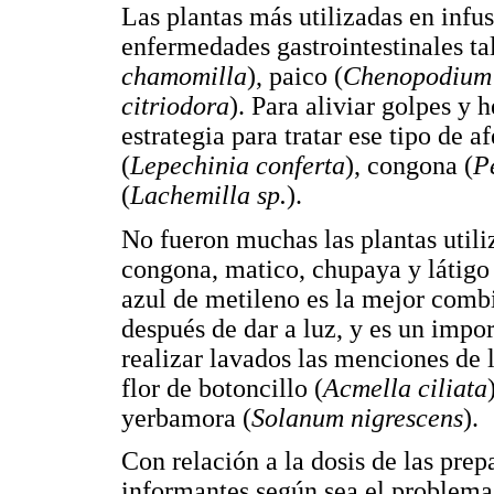
Las plantas más utilizadas en infu
enfermedades gastrointestinales ta
chamomilla
), paico (
Chenopodium 
citriodora
). Para aliviar golpes y 
estrategia para tratar ese tipo de a
(
Lepechinia conferta
), congona (
P
(
Lachemilla sp.
).
No fueron muchas las plantas utili
congona, matico, chupaya y látigo 
azul de metileno es la mejor combi
después de dar a luz, y es un impo
realizar lavados las menciones de 
flor de botoncillo (
Acmella ciliata
yerbamora (
Solanum nigrescens
).
Con relación a la dosis de las prep
informantes según sea el problema 