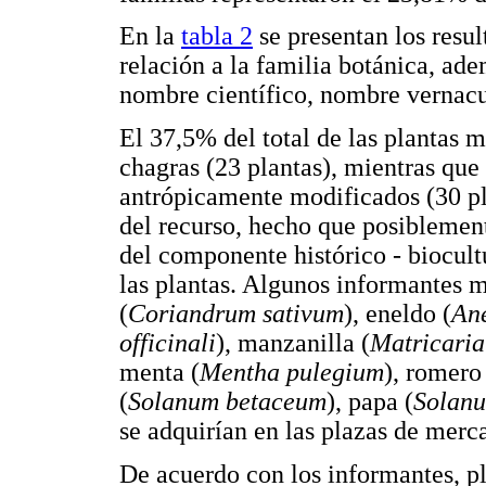
En la
tabla 2
se presentan los resul
relación a la familia botánica, ad
nombre científico, nombre vernacul
El 37,5% del total de las plantas m
chagras (23 plantas), mientras qu
antrópicamente modificados (30 pla
del recurso, hecho que posiblemen
del componente histórico - biocult
las plantas. Algunos informantes m
(
Coriandrum sativum
), eneldo (
An
officinali
), manzanilla (
Matricari
menta (
Mentha pulegium
), romero
(
Solanum betaceum
), papa (
Solan
se adquirían en las plazas de merc
De acuerdo con los informantes, pl