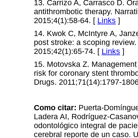
13. Carrizo A, Carrasco D. Ora
antithrombotic therapy. Narrat
2015;4(1):58-64. [
Links
]
14. Kwok C, McIntyre A, Janze
post stroke: a scoping review. 
2015;42(1):65-74. [
Links
]
15. Motovska Z. Management of
risk for coronary stent thromb
Drugs. 2011;71(14):1797-1806
Como citar:
Puerta-Domínguez
Ladera AI, Rodríguez-Casano
odontológico integral de paci
cerebral reporte de un caso. 