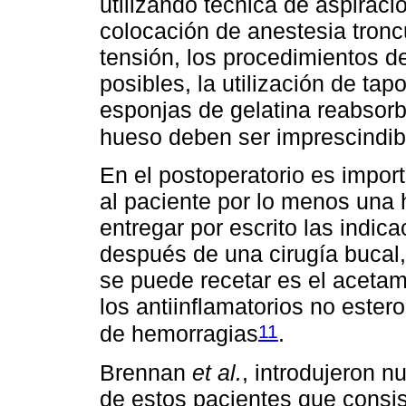
utilizando técnica de aspiraci
colocación de anestesia troncul
tensión, los procedimientos d
posibles, la utilización de t
esponjas de gelatina reabsorbi
hueso deben ser imprescindib
En el postoperatorio es import
al paciente por lo menos una 
entregar por escrito las indic
después de una cirugía bucal,
se puede recetar es el aceta
los antiinflamatorios no este
11
de hemorragias
.
Brennan
et al.
, introdujeron 
de estos pacientes que consis