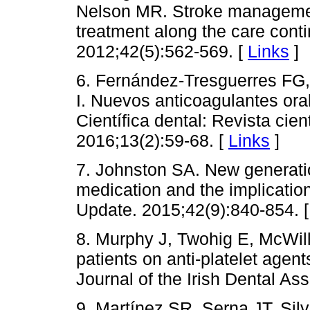
Nelson MR. Stroke manageme
treatment along the care cont
2012;42(5):562-569. [
Links
]
6. Fernández-Tresguerres FG
I. Nuevos anticoagulantes ora
Científica dental: Revista cie
2016;13(2):59-68. [
Links
]
7. Johnston SA. New generatio
medication and the implication
Update. 2015;42(9):840-854. 
8. Murphy J, Twohig E, McWill
patients on anti-platelet agent
Journal of the Irish Dental As
9. Martínez SR, Serna JT, Sil