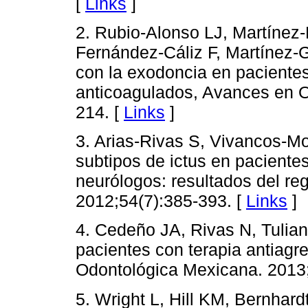
[
Links
]
2. Rubio-Alonso LJ, Martínez
Fernández-Cáliz F, Martínez-
con la exodoncia en pacientes
anticoagulados, Avances en O
214. [
Links
]
3. Arias-Rivas S, Vivancos-Mor
subtipos de ictus en paciente
neurólogos: resultados del re
2012;54(7):385-393. [
Links
]
4. Cedeño JA, Rivas N, Tulia
pacientes con terapia antiagr
Odontológica Mexicana. 2013;
5. Wright L, Hill KM, Bernhard