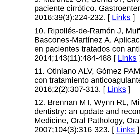
paciente cirrótico. Gastroente
2016:39(3):224-232. [
Links
]
10. Ripollés-de-Ramón J, Muñ
Bascones-Martínez A. Aplicac
en pacientes tratados con ant
2014;143(11):484-488 [
Links
11. Otiniano ALV, Gómez PAM
con tratamiento anticoagulant
2016;2(2):307-313. [
Links
]
12. Brennan MT, Wynn RL, Mill
dentistry: an update and reco
Medicine, Oral Pathology, Ora
2007;104(3):316-323. [
Links
]