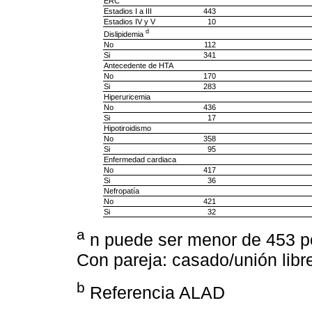
ERC
Estadios I a III
443
Estadios IV y V
10
d
Dislipidemia
No
112
Si
341
Antecedente de HTA
No
170
Si
283
Hiperuricemia
No
436
Si
17
Hipotiroidismo
No
358
Si
95
Enfermedad cardiaca
No
417
Si
36
Nefropatía
No
421
Si
32
a
n puede ser menor de 453 po
Con pareja: casado/unión libre
b
Referencia ALAD