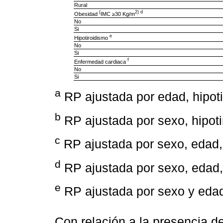
Rural
(
2) d
Obesidad
IMC ≥30 Kg/m
No
Si
e
Hipotiroidismo
No
Si
f
Enfermedad cardiaca
No
Si
a
RP ajustada por edad, hipot
b
RP ajustada por sexo, hipot
c
RP ajustada por sexo, edad,
d
RP ajustada por sexo, edad, 
e
RP ajustada por sexo y eda
Con relación a la presencia 