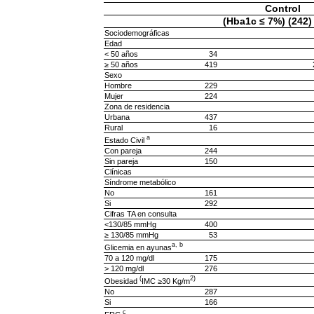
Control
(Hba1c ≤ 7%) (242)
Sociodemográficas
Edad
< 50 años
34
≥ 50 años
419
Sexo
Hombre
229
Mujer
224
Zona de residencia
Urbana
437
Rural
16
a
Estado Civil
Con pareja
244
Sin pareja
150
Clínicas
Síndrome metabólico
No
161
Si
292
Cifras TA en consulta
<130/85 mmHg
400
≥ 130/85 mmHg
53
a, b
Glicemia en ayunas
70 a 120 mg/dl
175
> 120 mg/dl
276
(
2)
Obesidad
IMC ≥30 Kg/m
No
287
Si
166
c