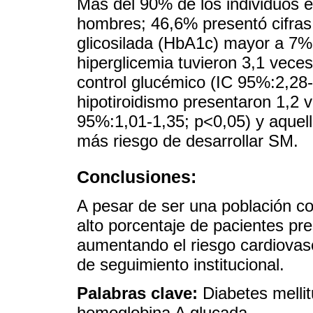
Más del 90% de los individuos 
hombres; 46,6% presentó cifras
glicosilada (HbA1c) mayor a 7%
hiperglicemia tuvieron 3,1 vece
control glucémico (IC 95%:2,28-
hipotiroidismo presentaron 1,2 
95%:1,01-1,35; p<0,05) y aquell
más riesgo de desarrollar SM.
Conclusiones:
A pesar de ser una población co
alto porcentaje de pacientes pr
aumentando el riesgo cardiovasc
de seguimiento institucional.
Palabras clave:
Diabetes melli
hemoglobina A glucada