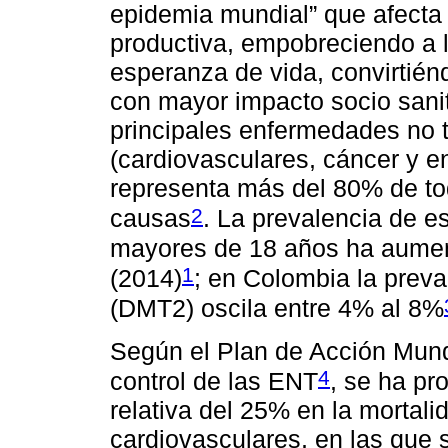
epidemia mundial” que afecta
productiva, empobreciendo a l
esperanza de vida, convirtié
con mayor impacto socio sanita
principales enfermedades no 
(cardiovasculares, cáncer y e
representa más del 80% de to
2
causas
. La prevalencia de e
mayores de 18 años ha aumen
1
(2014)
; en Colombia la preva
(DMT2) oscila entre 4% al 8%
Según el Plan de Acción Mund
4
control de las ENT
, se ha pr
relativa del 25% en la mortal
cardiovasculares, en las que s