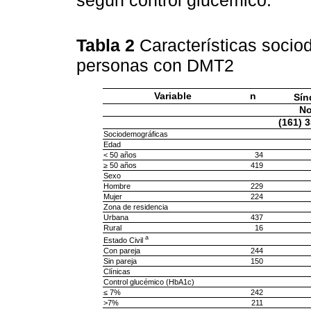
Tabla 2
Características socio
personas con DMT2
Variable
n
Sín
N
(161) 
Sociodemográficas
Edad
< 50 años
34
≥ 50 años
419
Sexo
Hombre
229
Mujer
224
Zona de residencia
Urbana
437
Rural
16
a
Estado Civil
Con pareja
244
Sin pareja
150
Clínicas
Control glucémico (HbA1c)
≤ 7%
242
>7%
211