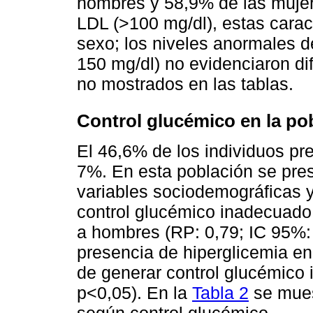
hombres y 58,9% de las mujere
LDL (>100 mg/dl), estas caract
sexo; los niveles anormales de 
150 mg/dl) no evidenciaron di
no mostrados en las tablas.
Control glucémico en la p
El 46,6% de los individuos pr
7%. En esta población se pres
variables sociodemográficas y
control glucémico inadecuado
a hombres (RP: 0,79; IC 95%: 
presencia de hiperglicemia e
de generar control glucémico
p<0,05). En la
Tabla 2
se mues
según control glucémico.