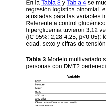
En la
Tabla 3
y
Tabla 4
se mues
regresión logística binomial, 
ajustadas para las variables 
Referente a control glucémico
hiperglicemia tuvieron 3,12 
(IC 95%: 2,28-4,25, p<0,05); l
edad, sexo y cifras de tensión 
Tabla 3
Modelo multivariado s
personas con DMT2 pertenec
Variable
Sexo
Hombre
Mujer
Edad
< 50 años
≥ 50 años
Cifras de tensión arterial en consulta
<130/85 mmHg