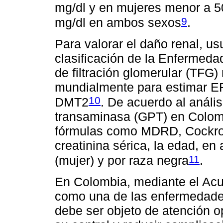
mg/dl y en mujeres menor a 50 
9
mg/dl en ambos sexos
.
Para valorar el daño renal, us
clasificación de la Enfermed
de filtración glomerular (TFG
mundialmente para estimar E
10
DMT2
. De acuerdo al análi
transaminasa (GPT) en Colomb
fórmulas como MDRD, Cockrof
creatinina sérica, la edad, en
11
(mujer) y por raza negra
.
En Colombia, mediante el Acu
como una de las enfermedades
debe ser objeto de atención o