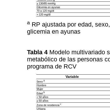
≥ 130/85 mmHg
Glicemia en ayunas
70 a 120 mg/dl
> 120 mg/dl
a
RP ajustada por edad, sexo, c
glicemia en ayunas
Tabla 4
Modelo multivariado 
metabólico de las personas c
programa de RCV
Variable
a
Sexo
Hombre
Mujer
b
Edad
< 50 años
≥ 50 años
c
Zona de residencia
Urbana