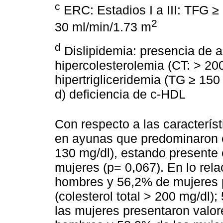
c
ERC: Estadios I a III: TFG ≥
2
30 ml/min/1.73 m
d
Dislipidemia: presencia de a
hipercolesterolemia (CT: > 20
hipertrigliceridemia (TG ≥ 150 
d) deficiencia de c-HDL
Con respecto a las característ
en ayunas que predominaron c
130 mg/dl), estando present
mujeres (p= 0,067). En lo relac
hombres y 56,2% de mujeres p
(colesterol total > 200 mg/dl
las mujeres presentaron valor