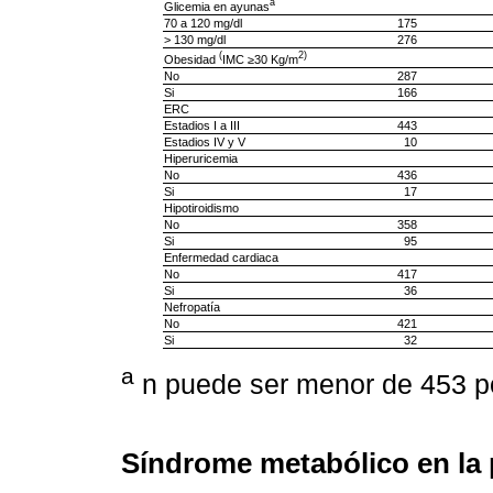
a
Glicemia en ayunas
70 a 120 mg/dl
175
> 130 mg/dl
276
(
2)
Obesidad
IMC ≥30 Kg/m
No
287
Si
166
ERC
Estadios I a III
443
Estadios IV y V
10
Hiperuricemia
No
436
Si
17
Hipotiroidismo
No
358
Si
95
Enfermedad cardiaca
No
417
Si
36
Nefropatía
No
421
Si
32
a
n puede ser menor de 453 po
Síndrome metabólico en la