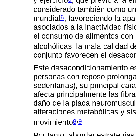
y ejercicio
, que previo a la e
considerado también como un 
6
mundial
, favoreciendo la apa
asociados a la inactividad fís
el consumo de alimentos con a
alcohólicas, la mala calidad d
conjunto favorecen el desacon
Este desacondicionamiento e
personas con reposo prolongad
sedentarias), su principal cara
afecta principalmente las fibr
daño de la placa neuromuscula
alteraciones metabólicas y sis
,
8
9
movimiento
.
Por tanto, abordar estrategias