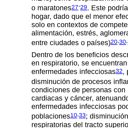
-
27
29
o maratones
. Este podría
hogar, dado que el menor efec
solo en contextos de compete
alimentación, estrés, aglomer
,
,
20
30
entre ciudades o países)
Dentro de los beneficios desc
en respiratorio, se encuentran
32
enfermedades infecciosas
,
disminución de procesos infla
condiciones de personas con
cardiacas y cáncer, atenuando
enfermedades infecciosas pod
,
10
33
poblaciones
; disminución
respiratorias del tracto superio