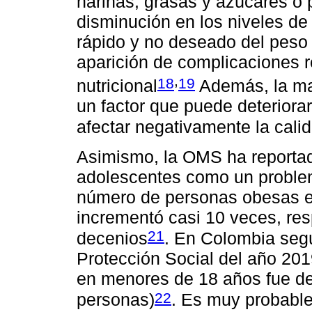
harinas, grasas y azúcares o p
disminución en los niveles de
rápido y no deseado del peso
aparición de complicaciones r
,
18
19
nutricional
Además, la mal
un factor que puede deteriorar
afectar negativamente la cali
Asimismo, la OMS ha reportad
adolescentes como un problem
número de personas obesas en
incrementó casi 10 veces, res
21
decenios
. En Colombia segú
Protección Social del año 201
en menores de 18 años fue de
22
personas)
. Es muy probable