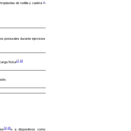
13
troplastias de rodilla y cadera
)
os posturales durante ejercicios
17
,
18
carga física
sión.
22
-
26
ios
o a dispositivos como