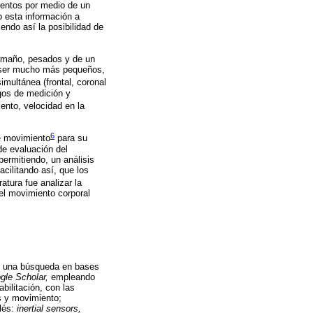
mientos por medio de un
o esta información a
endo así la posibilidad de
tamaño, pesados y de un
de ser mucho más pequeños,
multánea (frontal, coronal
ngos de medición y
ento, velocidad en la
6
e movimiento
para su
 de evaluación del
permitiendo, un análisis
cilitando así, que los
eratura fue analizar la
el movimiento corporal
izó una búsqueda en bases
gle Scholar,
empleando
bilitación, con las
es y movimiento;
glés:
inertial sensors,