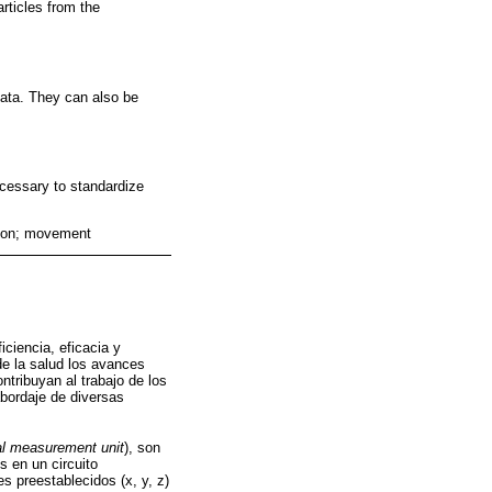
articles from the
data. They can also be
necessary to standardize
ation; movement
ciencia, eficacia y
 de la salud los avances
ntribuyan al trabajo de los
abordaje de diversas
ial measurement unit
), son
 en un circuito
es preestablecidos (x, y, z)