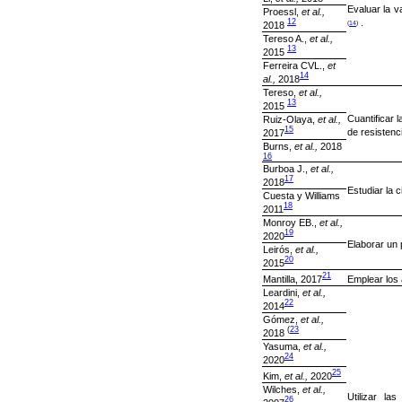
Evaluar la v
Proessl,
et al.,
.
12
(
14
)
2018
Tereso A.,
et al.,
13
2015
Ferreira CVL.,
et
14
al.,
2018
Tereso,
et al.,
13
2015
Cuantificar l
Ruiz-Olaya,
et al.,
15
de resistenc
2017
Burns,
et al.,
2018
16
Burboa J.,
et al.,
17
2018
Estudiar la 
Cuesta y Williams
18
2011
Monroy EB.,
et al.,
19
2020
Elaborar un 
Leirós,
et al.,
20
2015
21
Mantilla, 2017
Emplear los 
Leardini,
et al.,
22
2014
Gómez,
et al.,
(
23
2018
Yasuma,
et al.,
24
2020
25
Kim,
et al.,
2020
Wilches,
et al.,
Utilizar la
26