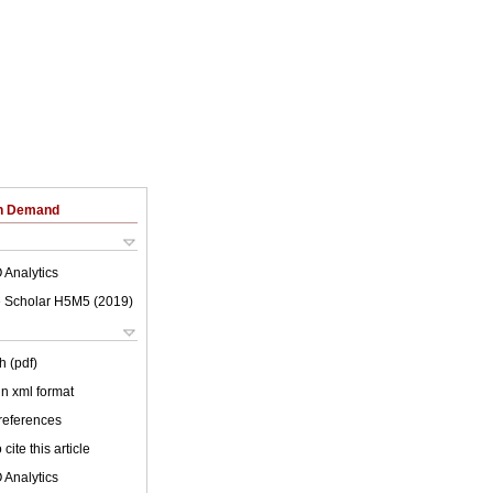
on Demand
 Analytics
 Scholar H5M5 (
2019
)
h (pdf)
 in xml format
 references
cite this article
 Analytics