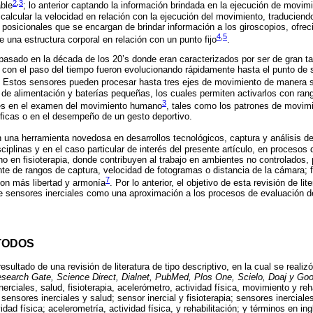
2
,
3
ble
; lo anterior captando la información brindada en la ejecución de movi
 calcular la velocidad en relación con la ejecución del movimiento, traduciend
 posicionales que se encargan de brindar información a los giroscopios, ofreci
4
,
5
 una estructura corporal en relación con un punto fijo
.
pasado en la década de los 20’s donde eran caracterizados por ser de gran 
lí y con el paso del tiempo fueron evolucionando rápidamente hasta el punto 
. Estos sensores pueden procesar hasta tres ejes de movimiento de manera si
s de alimentación y baterías pequeñas, los cuales permiten activarlos con ra
3
nes en el examen del movimiento humano
, tales como los patrones de movimi
ficas o en el desempeño de un gesto deportivo.
 una herramienta novedosa en desarrollos tecnológicos, captura y análisis d
sciplinas y en el caso particular de interés del presente artículo, en procesos
 en fisioterapia, donde contribuyen al trabajo en ambientes no controlados, 
te de rangos de captura, velocidad de fotogramas o distancia de la cámara; fa
7
on más libertad y armonía
. Por lo anterior, el objetivo de esta revisión de lit
de sensores inerciales como una aproximación a los procesos de evaluación d
TODOS
resultado de una revisión de literatura de tipo descriptivo, en la cual se real
search Gate, Science Direct, Dialnet, PubMed, Plos One, Scielo, Doaj y Goo
rciales, salud, fisioterapia, acelerómetro, actividad física, movimiento y reha
ensores inerciales y salud; sensor inercial y fisioterapia; sensores inercial
idad física; acelerometría, actividad física, y rehabilitación; y términos en in