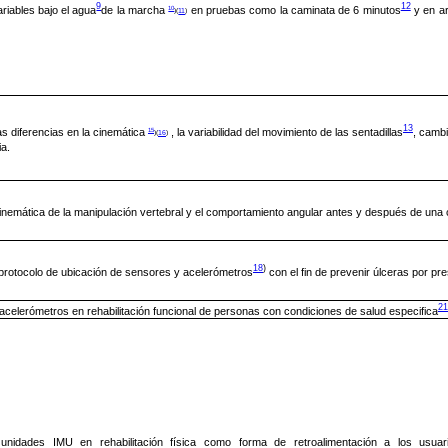
9
12
10
ariables bajo el agua
de la marcha
en pruebas como la caminata de 6 minutos
y en ar
)(
11
)
13
15
as diferencias en la cinemática
, la variabilidad del movimiento de las sentadillas
, cambi
)(
16
)
ia.
cinemática de la manipulación vertebral y el comportamiento angular antes y después de una 
18
)
protocolo de ubicación de sensores y acelerómetros
con el fin de prevenir úlceras por pre
21
acelerómetros en rehabilitación funcional de personas con condiciones de salud especifica
s unidades IMU en rehabilitación física como forma de retroalimentación a los usuar