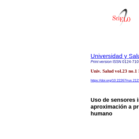
Universidad y Sal
Print version
ISSN
0124-710
Univ. Salud vol.23 no.
https://doi.org/10.22267/rus.21
Uso de sensores in
aproximación a p
humano