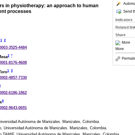
Automat
ors in physiotherapy: an approach to human
nt processes
Send th
Indicators
Related lin
Share
1
2
z
More
-0003-3525-4484
More
2
*
Mesa
Permali
-0001-8176-4608
1
3
Toro
-0002-4857-7330
3
-0002-6186-1862
4
s
-0002-9643-0691
niversidad Autónoma de Manizales. Manizales, Colombia.
, Universidad Autónoma de Manizales. Manizales, Colombia.
ón TAMIF. Universidad Autónoma de Manizales. Manizales, Colombia.