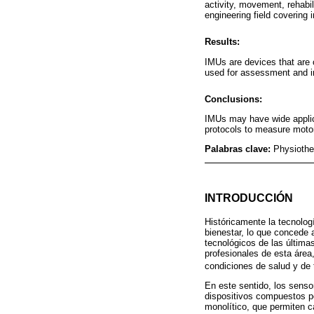
activity, movement, rehabil
engineering field covering 
Results:
IMUs are devices that are 
used for assessment and int
Conclusions:
IMUs may have wide applicat
protocols to measure motor 
Palabras clave:
Physiother
INTRODUCCIÓN
Históricamente la tecnolog
bienestar, lo que concede a
tecnológicos de las última
profesionales de esta área
condiciones de salud y de 
En este sentido, los senso
dispositivos compuestos p
monolítico, que permiten ca