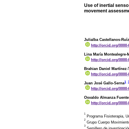
Use of inertial sens
movement assessme
Julialba Castellanos-Ruí
http://orcid.org/0000
Lina María Montealegre-
http://orcid.org/0000
Brahian Daniel Martínez-
http://orcid.org/0000
1
Juan José Gallo-Serna
http://orcid.org/0000
Osvaldo Almanza Fuente
http://orcid.org/0000
1
Programa Fisioterapia, U
2
Grupo Cuerpo Movimiento
3
Semillero de investigaci