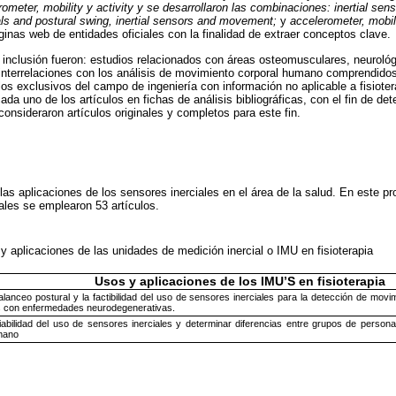
meter, mobility y activity y se desarrollaron las combinaciones: inertial sen
ls and postural swing, inertial sensors and movement;
y
accelerometer, mobili
inas web de entidades oficiales con la finalidad de extraer conceptos clave.
de inclusión fueron: estudios relacionados con áreas osteomusculares, neuroló
 interrelaciones con los análisis de movimiento corporal humano comprendido
los exclusivos del campo de ingeniería con información no aplicable a fisiote
cada uno de los artículos en fichas de análisis bibliográficas, con el fin de det
 consideraron artículos originales y completos para este fin.
as aplicaciones de los sensores inerciales en el área de la salud. En este p
uales se emplearon 53 artículos.
aplicaciones de las unidades de medición inercial o IMU en fisioterapia
Usos y aplicaciones de los IMU’S en fisioterapia
alanceo postural y la factibilidad del uso de sensores inerciales para la detección de movim
s con enfermedades neurodegenerativas.
iabilidad del uso de sensores inerciales y determinar diferencias entre grupos de persona
mano