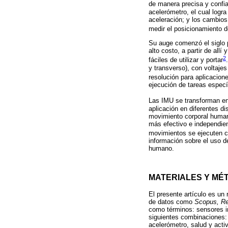
de manera precisa y confia
acelerómetro, el cual logra
aceleración; y los cambios
medir el posicionamiento de
Su auge comenzó el siglo 
alto costo, a partir de al
2
fáciles de utilizar y portar
y transverso), con voltaje
resolución para aplicacio
ejecución de tareas especí
Las IMU se transforman en
aplicación en diferentes di
movimiento corporal humano
más efectivo e independien
movimientos se ejecuten c
información sobre el uso 
humano.
MATERIALES Y MÉ
El presente artículo es un 
de datos como
Scopus, Re
como términos: sensores ine
siguientes combinaciones: s
acelerómetro, salud y activ