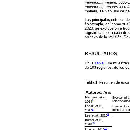
movement, motion, accelero
movement; sensors inercia
manera, se hizo uso de pág
Los principales criterios 
fisioterapia, así como sus
2020; se excluyeron artícu
registró la información de 
objetivo de la revisión. Se
RESULTADOS
En la
Tabla 1
se muestran l
de 103 registros, de los c
Tabla 1
Resumen de usos y 
Autores/ Año
Martínez,
et al.,
Evaluar el b
2
relacionado
2013
López,
et al.,
Evaluar la v
4
corporal hu
2017
9
Lee,
et al.,
2010
Bötzel,
et al.,
10
2018
11
Li,
et al.,
2018