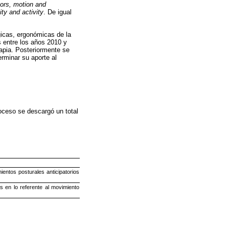
sors, motion and
ty and activity
. De igual
gicas, ergonómicas de la
s entre los años 2010 y
rapia. Posteriormente se
erminar su aporte al
roceso se descargó un total
ientos posturales anticipatorios
s en lo referente al movimiento