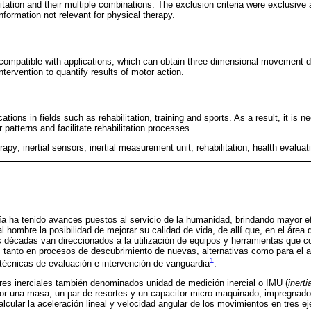
itation and their multiple combinations. The exclusion criteria were exclusive 
information not relevant for physical therapy.
compatible with applications, which can obtain three-dimensional movement 
ervention to quantify results of motor action.
ions in fields such as rehabilitation, training and sports. As a result, it is 
patterns and facilitate rehabilitation processes.
apy; inertial sensors; inertial measurement unit; rehabilitation; health evalu
ía ha tenido avances puestos al servicio de la humanidad, brindando mayor efi
l hombre la posibilidad de mejorar su calidad de vida, de allí que, en el área
s décadas van direccionados a la utilización de equipos y herramientas que co
, tanto en procesos de descubrimiento de nuevas, alternativas como para el 
1
técnicas de evaluación e intervención de vanguardia
.
res inerciales también denominados unidad de medición inercial o IMU (
inert
or una masa, un par de resortes y un capacitor micro-maquinado, impregnados
lcular la aceleración lineal y velocidad angular de los movimientos en tres ej