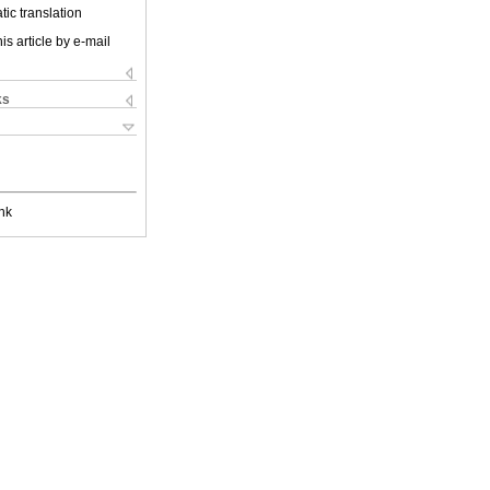
ic translation
is article by e-mail
ks
nk