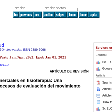
ud
Services 
7
On-line version
ISSN
2389-7066
Journal
1 Pasto Jan./Apr. 2021 Epub Jan 01, 2021
SciELO
2301.214
Google
ARTÍCULO DE REVISIÓN
Article
erciales en fisioterapia: Una
Spanis
rocesos de evaluación del movimiento
Article
Article
How to 
SciELO