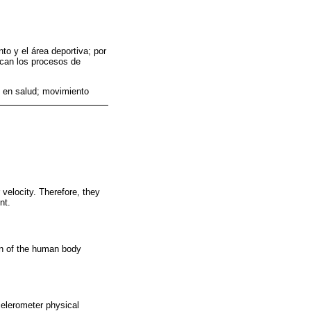
to y el área deportiva; por
zcan los procesos de
ón en salud; movimiento
velocity. Therefore, they
nt.
on of the human body
celerometer physical