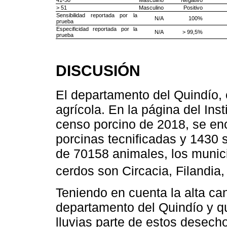
> 51
Masculino
Positivo
Sensibilidad reportada por la
N/A
100%
prueba
Especificidad reportada por la
N/A
> 99,5%
prueba
DISCUSIÓN
El departamento del Quindío,
agrícola. En la página del Ins
censo porcino de 2018, se en
porcinas tecnificadas y 1430 s
de 70158 animales, los munic
cerdos son Circacia, Filandia
Teniendo en cuenta la alta can
departamento del Quindío y qu
lluvias parte de estos desech