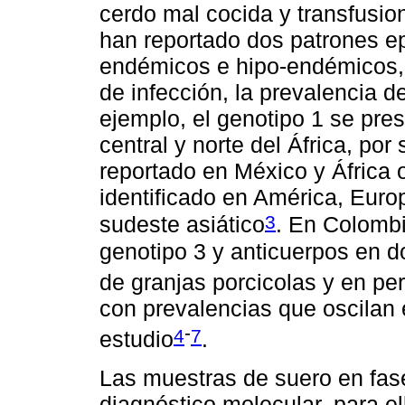
cerdo mal cocida y transfusio
han reportado dos patrones e
endémicos e hipo-endémicos, l
de infección, la prevalencia de
ejemplo, el genotipo 1 se pre
central y norte del África, por
reportado en México y África o
identificado en América, Euro
3
sudeste asiático
. En Colombi
genotipo 3 y anticuerpos en d
de granjas porcicolas y en pe
con prevalencias que oscilan
-
4
7
estudio
.
Las muestras de suero en fase
diagnóstico molecular, para el