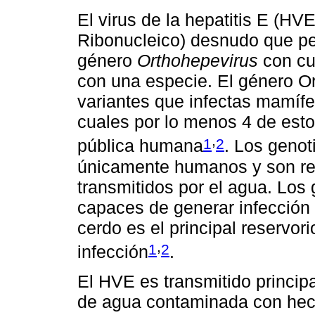
El virus de la hepatitis E (HV
Ribonucleico) desnudo que pe
género
Orthohepevirus
con cu
con una especie. El género Or
variantes que infectas mamífer
cuales por lo menos 4 de estos
,
1
2
pública humana
. Los genot
únicamente humanos y son re
transmitidos por el agua. Los
capaces de generar infección
cerdo es el principal reservori
,
1
2
infección
.
El HVE es transmitido princip
de agua contaminada con hec