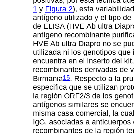
positivas, por esta técnica qu
1
y
Figura 2
), esta variabilida
antígeno utilizado y el tipo de
de ELISA (HVE Ab ultra Diapr
antígeno recombinante purific
HVE Ab ultra Diapro no se pue
utilizada ni los genotipos que 
encuentra en el inserto del kit
recombinantes derivadas de v
15
Birmania
. Respecto a la p
especifica que se utilizan pr
la región ORF2/3 de los genot
antígenos similares se encue
misma casa comercial, la cua
IgG, asociadas a anticuerpos
recombinantes de la región te