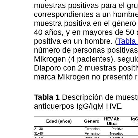
muestras positivas para el gr
correspondientes a un hombre
muestra positiva en el género
40 años, y en mayores de 50 
positiva en un hombre. (
Tabla
número de personas positiva
Mikrogen (4 pacientes), segui
Diaporo con 2 muestras positi
marca Mikrogen no presentó re
Tabla 1
Descripción de muestr
anticuerpos IgG/IgM HVE
HEV Ab
Ig
Edad (años)
Genero
Ultra
21-30
Femenino
Positivo
31-40
Femenino
Negativo
41-50
Masculino
Negativo