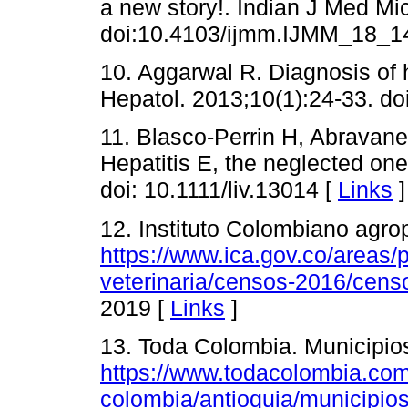
a new story!. Indian J Med Mi
doi:10.4103/ijmm.IJMM_18_1
10. Aggarwal R. Diagnosis of 
Hepatol. 2013;10(1):24-33. do
11. Blasco-Perrin H, Abravane
Hepatitis E, the neglected one
doi: 10.1111/liv.13014 [
Links
]
12. Instituto Colombiano agro
https://www.ica.gov.co/areas/
veterinaria/censos-2016/cens
2019 [
Links
]
13. Toda Colombia. Municipios 
https://www.todacolombia.co
colombia/antioquia/municipios-