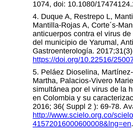
1074, doi: 10.1080/17474124
4. Duque A, Restrepo L, Manti
Mantilla-Rojas A, Corte´s-Ma
anticuerpos contra el virus de
del municipio de Yarumal, An
Gastroenterología. 2017;31(3)
https://doi.org/10.22516/2500
5. Peláez Dioselina, Martínez
Martha, Palacios-Vivero Marie
simultánea por el virus de la h
en Colombia y su caracterizac
2016; 36( Suppl 2 ): 69-78. Av
http://www.scielo.org.co/scie
41572016000600008&lng=en