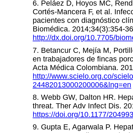
6. Peláez D, Hoyos MC, Rend
Cortés-Mancera F, et al. Infecc
pacientes con diagnóstico clín
Biomédica. 2014;34(3):354-3
http://dx.doi.org/10.7705/bio
7. Betancur C, Mejía M, Portil
en trabajadores de fincas por
Acta Médica Colombiana. 2013
http://www.scielo.org.co/scie
24482013000200006&lng=en
8. Webb GW, Dalton HR. Hepat
threat. Ther Adv Infect Dis. 20
https://doi.org/10.1177/2049
9. Gupta E, Agarwala P. Hepatit