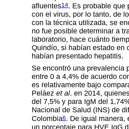
14
afluentes
. Es probable que
con el virus, por lo tanto, de
con la técnica utilizada, se e
no fue posible determinar a tr
laboratorio, hace cuánto tiemp
Quindío, si habían estado en 
habían presentado hepatitis.
Se encontró una prevalencia 
entre 0 a 4,4% de acuerdo con 
es relativamente bajo compara
Peláez
et al
. en 2014, quiene
del 7,5% y para IgM del 1,74% 
Nacional de Salud (INS) de d
6
Colombia
. De igual manera, 
un porcentaje para HVE IgG d