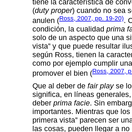
tiene la característica de con
(
duty proper
) cuando no sea s
Ross, 2007, pp. 19-20)
anulen (
. 
condición, la cualidad
prima f
solo de un aspecto que una si
vista” y que puede resultar il
según Ross, tienen la caracte
como por ejemplo cumplir una
Ross, 2007, p
promover el bien (
Que al deber de
fair play
se l
significa, en líneas generales
deber
prima facie
. Sin embarg
importantes. Mientras que lo
primera vista” parecen ser un
las cosas, pueden llegar a no 