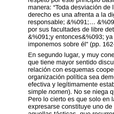
manera: “Toda desviación de lo
derecho es una afrenta a la d
responsable; &%091;… &%093;
por sus facultades de libre 
&%091;y entonces&%093; ya 
imponemos sobre él” (pp. 162
En segundo lugar, y muy conec
que tiene mayor sentido discut
relación con esquemas cooper
organización política sea de
efectiva y legítimamente esta
simple
nomen
). No se niega 
Pero lo cierto es que solo en 
expresarse constituye uno de s
aquellas tácticas -que recurr