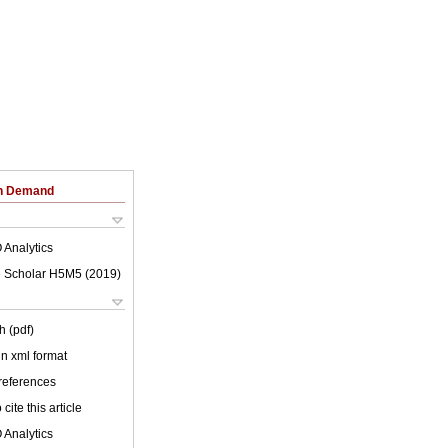
on Demand
 Analytics
 Scholar H5M5 (
2019
)
h (pdf)
 in xml format
 references
cite this article
 Analytics