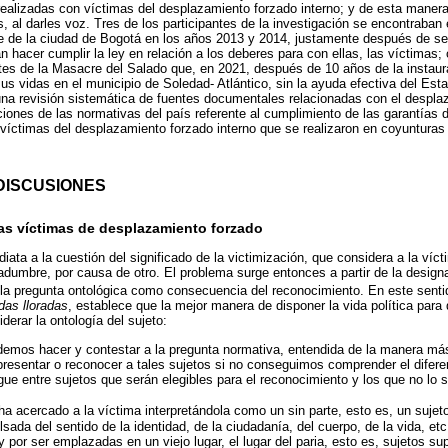
realizadas con víctimas del desplazamiento forzado interno; y de esta manera s
s, al darles voz. Tres de los participantes de la investigación se encontrab
te de la ciudad de Bogotá en los años 2013 y 2014, justamente después de s
n hacer cumplir la ley en relación a los deberes para con ellas, las víctimas;
tes de la Masacre del Salado que, en 2021, después de 10 años de la instaura
s vidas en el municipio de Soledad- Atlántico, sin la ayuda efectiva del Est
una revisión sistemática de fuentes documentales relacionadas con el despla
iones de las normativas del país referente al cumplimiento de las garantías 
 víctimas del desplazamiento forzado interno que se realizaron en coyunturas 
 DISCUSIONES
las víctimas de desplazamiento forzado
iata a la cuestión del significado de la victimización, que considera a la víc
dumbre, por causa de otro. El problema surge entonces a partir de la designa
a la pregunta ontológica como consecuencia del reconocimiento. En este senti
das lloradas
, establece que la mejor manera de disponer la vida política para
erar la ontología del sujeto:
demos hacer y contestar a la pregunta normativa, entendida de la manera más
resentar o reconocer a tales sujetos si no conseguimos comprender el difere
gue entre sujetos que serán elegibles para el reconocimiento y los que no lo s
a acercado a la víctima interpretándola como un sin parte, esto es, un sujeto
lsada del sentido de la identidad, de la ciudadanía, del cuerpo, de la vida, et
 por ser emplazadas en un viejo lugar, el lugar del paria, esto es, sujetos 