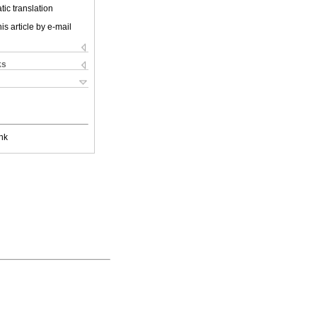
ic translation
is article by e-mail
ks
nk