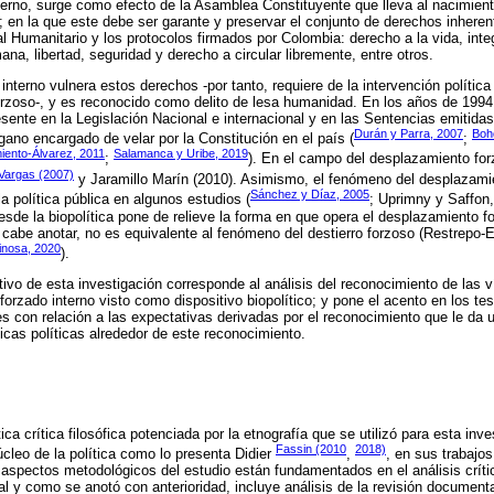
erno, surge como efecto de la Asamblea Constituyente que lleva al nacimient
 en la que este debe ser garante y preservar el conjunto de derechos inheren
l Humanitario y los protocolos firmados por Colombia: derecho a la vida, integr
na, libertad, seguridad y derecho a circular libremente, entre otros.
nterno vulnera estos derechos -por tanto, requiere de la intervención política 
forzoso-, y es reconocido como delito de lesa humanidad. En los años de 1994
sente en la Legislación Nacional e internacional y en las Sentencias emitidas
Durán y Parra, 2007
Boh
gano encargado de velar por la Constitución en el país (
;
iento-Álvarez, 2011
Salamanca y Uribe, 2019
;
). En el campo del desplazamiento for
argas (2007)
y Jaramillo Marín (2010). Asimismo, el fenómeno del desplazamie
Sánchez y Díaz, 2005
la política pública en algunos estudios (
; Uprimny y Saffon
desde la biopolítica pone de relieve la forma en que opera el desplazamiento 
e, cabe anotar, no es equivalente al fenómeno del destierro forzoso (Restrepo
inosa, 2020
).
jetivo de esta investigación corresponde al análisis del reconocimiento de las
forzado interno visto como dispositivo biopolítico; y pone el acento en los te
s con relación a las expectativas derivadas por el reconocimiento que le da un
icas políticas alrededor de este reconocimiento.
ica crítica filosófica potenciada por la etnografía que se utilizó para esta inv
Fassin (2010
2018)
úcleo de la política como lo presenta Didier
,
, en sus trabajos
 aspectos metodológicos del estudio están fundamentados en el análisis crítico
 tal y como se anotó con anterioridad, incluye análisis de la revisión docume