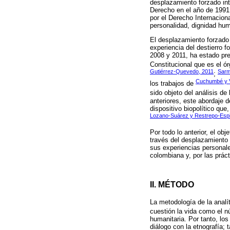
desplazamiento forzado int
Derecho en el año de 1991;
por el Derecho Internaciona
personalidad, dignidad huma
El desplazamiento forzado i
experiencia del destierro 
2008 y 2011, ha estado pre
Constitucional que es el ór
Gutiérrez-Quevedo, 2011
Sarm
;
Cuchumbé y V
los trabajos de
sido objeto del análisis de 
anteriores, este abordaje 
dispositivo biopolítico qu
Lozano-Suárez y Restrepo-Esp
Por todo lo anterior, el ob
través del desplazamiento 
sus experiencias personale
colombiana y, por las práct
II. MÉTODO
La metodología de la analít
cuestión la vida como el n
humanitaria. Por tanto, los
diálogo con la etnografía;