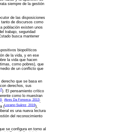
rata siempre de la gestión
ecutor de las disposiciones
ta tanto de discursos como
 la población existen unos
el trabajo, seguridad
l Estado busca mantener
positivos biopolíticos
ión de la vida, y en ese
obre la vida que hacen
ctimas, como pobres), que
medio de un conflicto que
el derecho que se basa en
y con derechos, sus
07
). El pensamiento crítico
iferente como lo muestran
10
Alves Da Fonseca, 2013
;
;
Lozano-Suárez, 2019
a (
),
iberal es una nueva lectura
uestión del reconocimiento
que se configura en torno al