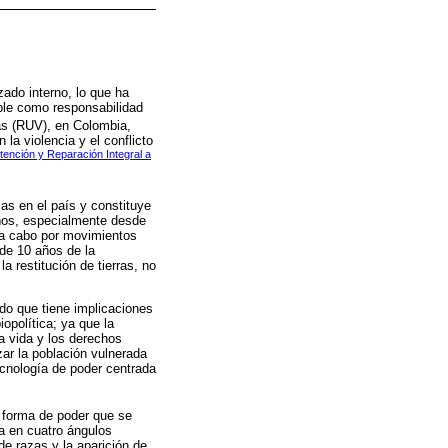
ado interno, lo que ha
ble como responsabilidad
as (RUV), en Colombia,
a violencia y el conflicto
tención y Reparación Integral a
as en el país y constituye
años, especialmente desde
s a cabo por movimientos
de 10 años de la
 restitución de tierras, no
do que tiene implicaciones
opolítica; ya que la
la vida y los derechos
zar la población vulnerada
ecnología de poder centrada
a forma de poder que se
da en cuatro ángulos
de razas y la aparición de