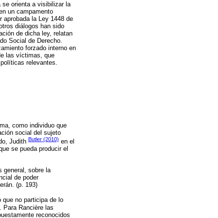
e orienta a visibilizar la
an en un campamento
er aprobada la Ley 1448 de
 otros diálogos han sido
ción de dicha ley, relatan
ado Social de Derecho.
zamiento forzado interno en
de las víctimas, que
políticas relevantes.
tima, como individuo que
ción social del sujeto
Butler (2010)
do, Judith
en el
 que se pueda producir el
 general, sobre la
ncial de poder
erán. (p. 193)
 que no participa de lo
c. Para Rancière las
supuestamente reconocidos