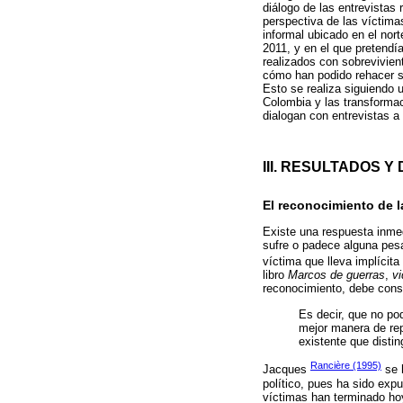
diálogo de las entrevistas 
perspectiva de las víctima
informal ubicado en el nor
2011, y en el que pretendía
realizados con sobrevivien
cómo han podido rehacer su
Esto se realiza siguiendo 
Colombia y las transformac
dialogan con entrevistas a
III. RESULTADOS Y
El reconocimiento de 
Existe una respuesta inmed
sufre o padece alguna pesa
víctima que lleva implícit
libro
Marcos de guerras
,
vi
reconocimiento, debe consid
Es decir, que no po
mejor manera de rep
existente que distin
Rancière (1995)
Jacques
se h
político, pues ha sido expu
víctimas han terminado hoy