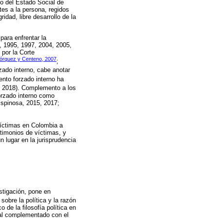
o del Estado Social de
tes a la persona, regidos
idad, libre desarrollo de la
para enfrentar la
, 1995, 1997, 2004, 2005,
 por la Corte
órquez y Centeno, 2007
;
zado interno, cabe anotar
nto forzado interno ha
, 2018). Complemento a los
forzado interno como
-Espinosa, 2015, 2017;
 víctimas en Colombia a
stimonios de víctimas, y
 lugar en la jurisprudencia
estigación, pone en
 sobre la política y la razón
 de la filosofía política en
ntal complementado con el