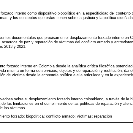
 forzado interno como dispositivo biopolítico en la especificidad del contexto
imas, y los conceptos que estas tienen sobre la justicia y la política diseñada
uentes documentales que precisan en el desplazamiento forzado interno en Co
s acuerdos de paz y reparación de víctimas del conflicto armado y entrevist
os 2013 y 2021.
nto forzado interno en Colombia desde la analítica crítica filosófica potenciad
 vida misma en forma de servicios, objetos y de reparación y restitución, dan
ón de víctima desde la economía política a ella articulada y en la experienci
vedosa sobre el desplazamiento forzado interno colombiano, a través de la bio
 de las limitaciones en el cumplimiento de las políticas de reparación y atenc
de las víctimas.
ento forzado; biopolítica; conflicto armado; víctimas; reparación