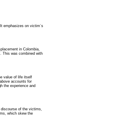
. It emphasizes on victim´s
isplacement in Colombia,
ct. This was combined with
 value of life itself
e above accounts for
ugh the experience and
 discourse of the victims,
ctims, which skew the