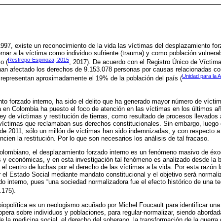
97, existe un reconocimiento de la vida las víctimas del desplazamiento forz
nar a la víctima como individuo sufriente (trauma) y como población vulnera
Restrepo-Espinoza, 2015
o (
, 2017). De acuerdo con el Registro Único de Víctim
an afectado los derechos de 9.153.078 personas por causas relacionadas con l
Unidad para la A
 representan aproximadamente el 19% de la población del país (
o forzado interno, ha sido el delito que ha generado mayor número de víctim
ica en Colombia ha puesto el foco de atención en las víctimas en los últimos 
ley de víctimas y restitución de tierras, como resultado de procesos llevado
víctimas que reclamaban sus derechos constitucionales. Sin embargo, luego 
de 2011, sólo un millón de víctimas han sido indemnizadas; y con respecto a la
ncien la restitución. Por lo que son necesarios los análisis de tal fracaso.
colombiano, el desplazamiento forzado interno es un fenómeno masivo de éxo
as y económicas, y en esta investigación tal fenómeno es analizado desde la bi
 el centro de luchas por el derecho de las víctimas a la vida. Por esta razón 
 el Estado Social mediante mandato constitucional y el objetivo será normali
do interno, pues “una sociedad normalizadora fue el efecto histórico de una t
.175).
o biopolítica es un neologismo acuñado por Michel Foucault para identificar un
 opera sobre individuos y poblaciones, para regular-normalizar, siendo aborda
de la medicina social, el derecho del soberano, la transformación de la guerra 