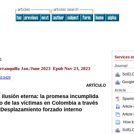
Services 
1
Journal
Barranquilla Jan./June 2023 Epub Nov 23, 2023
SciELO
.43.5429
Google
ARTÍCULO
Article
 ilusión eterna: la promesa incumplida
Spanis
o de las víctimas en Colombia a través
Article
e Desplazamiento forzado interno
Article
How to 
SciELO