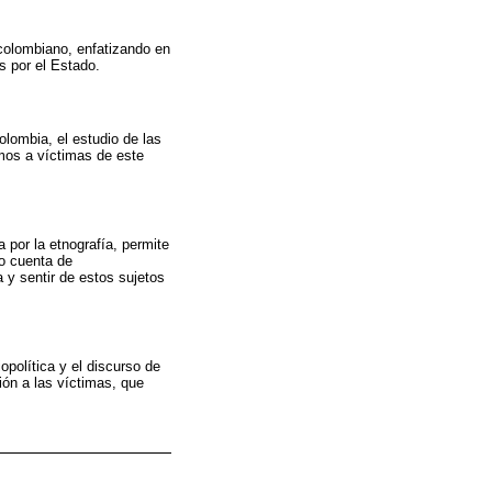
 colombiano, enfatizando en
s por el Estado.
lombia, el estudio de las
amos a víctimas de este
a por la etnografía, permite
do cuenta de
a y sentir de estos sujetos
política y el discurso de
ión a las víctimas, que