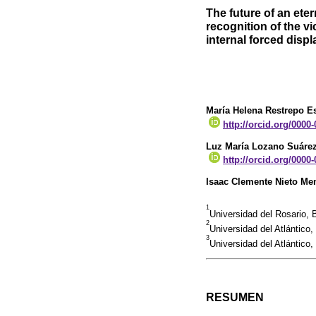
The future of an etern
recognition of the v
internal forced disp
María Helena Restrepo E
http://orcid.org/0000
Luz María Lozano Suáre
http://orcid.org/0000
Isaac Clemente Nieto M
1
Universidad del Rosario,
2
Universidad del Atlántico
3
Universidad del Atlántico,
RESUMEN