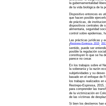
la gubernamentalidad liber
de la vida biológica de la 
Dispositivo entonces es ut
que hacen posible ejercerlo
de prácticas, de institucio
dispositivos centrales de 
alimentaria, seguridad soc
control sobre epidemias, h
Las prácticas jurídicas y 
Restrepo-Espinoza, 2015
201
(
,
sentido, puede ser entendi
posible la regulación soci
constituyen lo que se ha d
parece no cesar.
En los trabajos sobre el Na
la soberanía y la razón ec
subjetividades y su deseo 
basado en el enfoque de Fo
los trabajos realizados en
Restrepo-Espinosa, 2015,
para comprender las transf
de la victimización en Col
de las víctimas de desplaz
Si bien los destierros han 