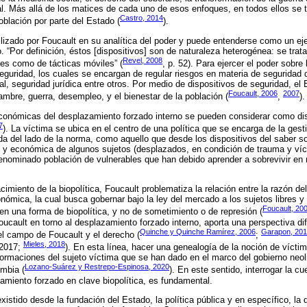
al. Más allá de los matices de cada uno de esos enfoques, en todos ellos se t
Castro, 2014
población por parte del Estado (
).
ilizado por Foucault en su analítica del poder y puede entenderse como un ej
. “Por definición, éstos [dispositivos] son de naturaleza heterogénea: se tra
Revel, 2008
nes como de tácticas móviles” (
, p. 52). Para ejercer el poder sobre
seguridad, los cuales se encargan de regular riesgos en materia de seguridad d
ial, seguridad jurídica entre otros. Por medio de dispositivos de seguridad, e
Foucault, 2006
2007
ambre, guerra, desempleo, y el bienestar de la población (
,
).
económicas del desplazamiento forzado interno se pueden considerar como dis
7
). La víctima se ubica en el centro de una política que se encarga de la gest
da del lado de la norma, como aquello que desde los dispositivos del saber s
al y económica de algunos sujetos (desplazados, en condición de trauma y ví
enominado población de vulnerables que han debido aprender a sobrevivir en 
cimiento de la biopolítica, Foucault problematiza la relación entre la razón d
onómica, la cual busca gobernar bajo la ley del mercado a los sujetos libres 
Foucault, 20
en una forma de biopolítica, y no de sometimiento o de represión (
ucault en torno al desplazamiento forzado interno, aporta una perspectiva d
Quinche y Quinche Ramírez, 2006
Garapon, 20
 el campo de Foucault y el derecho (
;
Mieles, 2018
 2017;
). En esta línea, hacer una genealogía de la noción de víctim
ormaciones del sujeto víctima que se han dado en el marco del gobierno neol
Lozano-Suárez y Restrepo-Espinosa, 2020
ombia (
). En este sentido, interrogar la c
amiento forzado en clave biopolítica, es fundamental.
existido desde la fundación del Estado, la política pública y en específico, la 