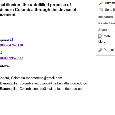
Automat
al illusion: the unfulfilled promise of
ictims in Colombia through the device of
Send th
lacement
Indicators
Related lin
Share
More
1
spinoza
More
-0003-0476-0130
Permali
2
z
-0001-9995-0337
3
endoza
 Bogotá, Colombia mariestrepo@gmail.com
, Barranquilla, Colombia luzlozano@mail.uniatlantico.edu.co
 Barranquilla, Colombiaicnieto@mail.uniatlantico.edu.co