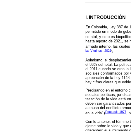
I. INTRODUCCIÓN
En Colombia, Ley 387 de 19
permitido un modo de gober
estatal; y esto es biopolític
hasta agosto de 2021, se h
armado interno, las cuales
las Víctimas, 2021
).
Asimismo, el desplazamient
el 86% del total. La polít
el 2011 cuando se crea la 
sociales conformados por 
aprobación de la Ley 1148 
hay cifras claras que evide
Precisando en el entorno 
sociales políticas, jurídic
tasación de la vida está en
deben ser garantizados por
a causa del conflicto arma
Foucault, 1977
en la vida” (
, p
Con lo anterior, el términ
ejerce sobre la vida y que
diferentes: el surgimiento 