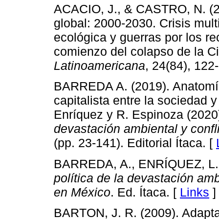
ACACIO, J., & CASTRO, N. (20
global: 2000-2030. Crisis mult
ecológica y guerras por los r
comienzo del colapso de la Civ
Latinoamericana
, 24(84), 122
BARREDA A. (2019). Anatomía 
capitalista entre la sociedad y
Enríquez y R. Espinoza (2020
devastación ambiental y conf
(pp. 23-141). Editorial Ítaca. [
BARREDA, A., ENRÍQUEZ, L.,
política de la devastación amb
en México
. Ed. Ítaca. [
Links
]
BARTON, J. R. (2009). Adaptac