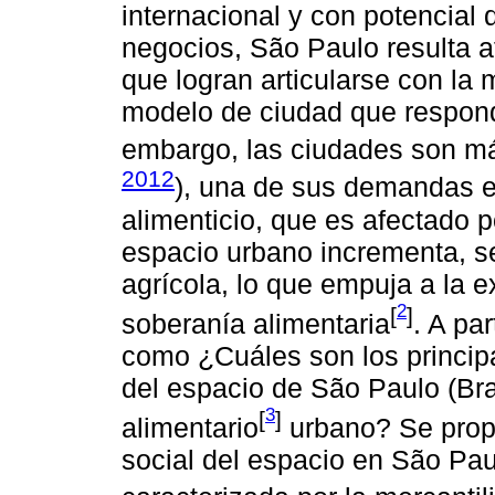
internacional y con potencial
negocios, São Paulo resulta at
que logran articularse con la
modelo de ciudad que respond
embargo, las ciudades son má
2012
), una de sus demandas e
alimenticio, que es afectado p
espacio urbano incrementa, se
agrícola, lo que empuja a la e
2
[
]
soberanía alimentaria
. A pa
como ¿Cuáles son los principa
del espacio de São Paulo (Bra
3
[
]
alimentario
urbano? Se prop
social del espacio en São Pa