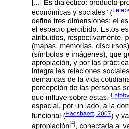
[...] Es dialéctico: producto-p
Lefeb
económicas y sociales" (
define tres dimensiones: el es
el espacio percibido. Estos e
atribuidos, respectivamente, 
(mapas, memorias, discursos)
(símbolos e imágenes), que ge
apropiación, y por las práctic
integra las relaciones social
demandas de la vida cotidiana 
percepción de las personas so
Lefebv
que influye sobre estas.
espacial, por un lado, a la do
Haesbaert, 2007
funcional (
) y v
4
[
]
apropiación
, conectada al v