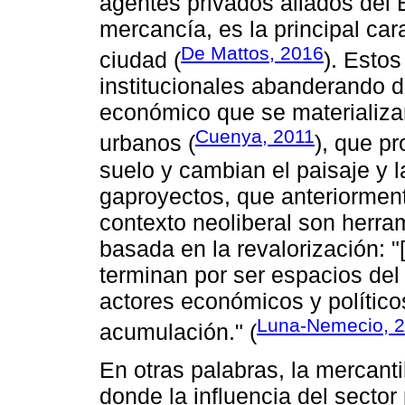
agentes privados aliados del 
mercancía, es la principal cara
De Mattos, 2016
ciudad (
). Esto
institucionales abanderando d
económico que se materializa
Cuenya, 2011
urbanos (
), que p
suelo y cambian el paisaje y 
gaproyectos, que anteriorment
contexto neoliberal son herra
basada en la revalorización: "[
terminan por ser espacios del
actores económicos y político
Luna-Nemecio, 
acumulación." (
En otras palabras, la mercanti
donde la influencia del sector