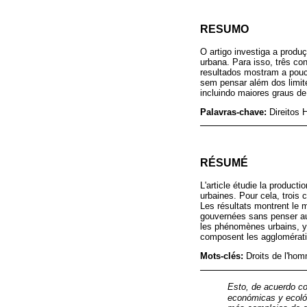
RESUMO
O artigo investiga a produ
urbana. Para isso, três co
resultados mostram a pouc
sem pensar além dos limite
incluindo maiores graus 
Palavras-chave:
Direitos 
RÉSUMÉ
L'article étudie la producti
urbaines. Pour cela, trois 
Les résultats montrent le 
gouvernées sans penser au-d
les phénomènes urbains, y 
composent les agglomérat
Mots-clés:
Droits de l'hom
Esto, de acuerdo c
económicas y ecoló