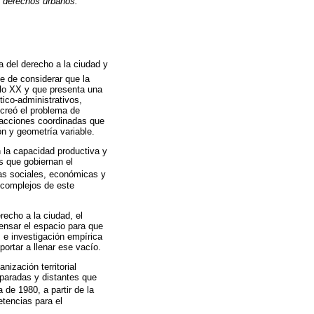
s derechos urbanos.
ía del derecho a la ciudad y
te de considerar que la
iglo XX y que presenta una
tico-administrativos,
 creó el problema de
 acciones coordinadas que
ón y geometría variable.
n la capacidad productiva y
s que gobiernan el
ias sociales, económicas y
 complejos de este
recho a la ciudad, el
ensar el espacio para que
s e investigación empírica
ortar a llenar ese vacío.
nización territorial
paradas y distantes que
 de 1980, a partir de la
etencias para el