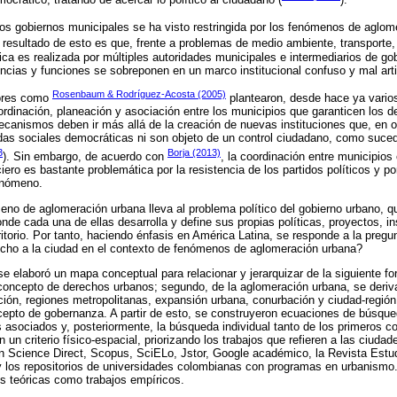
los gobiernos municipales se ha visto restringida por los fenómenos de aglom
l resultado de esto es que, frente a problemas de medio ambiente, transporte
lica es realizada por múltiples autoridades municipales e intermediarios de go
cias y funciones se sobreponen en un marco institucional confuso y mal art
Rosenbaum & Rodríguez-Acosta (2005)
tores como
plantearon, desde hace ya vario
dinación, planeación y asociación entre los municipios que garanticen los d
canismos deben ir más allá de la creación de nuevas instituciones que, en 
das sociales democráticas ni son objeto de un control ciudadano, como suce
3
Borja (2013)
). Sin embargo, de acuerdo con
, la coordinación entre municipios 
anciero es bastante problemática por la resistencia de los partidos políticos y 
enómeno.
eno de aglomeración urbana lleva al problema político del gobierno urbano, 
onde cada una de ellas desarrolla y define sus propias políticas, proyectos, i
rritorio. Por tanto, haciendo énfasis en América Latina, se responde a la pre
recho a la ciudad en el contexto de fenómenos de aglomeración urbana?
se elaboró un mapa conceptual para relacionar y jerarquizar de la siguiente fo
 concepto de derechos urbanos; segundo, de la aglomeración urbana, se deriv
ción, regiones metropolitanas, expansión urbana, conurbación y ciudad-región,
cepto de gobernanza. A partir de esto, se construyeron ecuaciones de búsqu
s asociados y, posteriormente, la búsqueda individual tanto de los primeros 
n un criterio físico-espacial, priorizando los trabajos que refieren a las ciuda
n Science Direct, Scopus, SciELo, Jstor, Google académico, la Revista Estu
y los repositorios de universidades colombianas con programas en urbanismo.
es teóricas como trabajos empíricos.