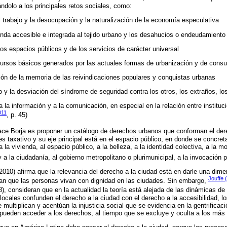
ndolo a los principales retos sociales, como:
l trabajo y la desocupación y la naturalización de la economía especulativa
nda accesible e integrada al tejido urbano y los desahucios o endeudamiento
los espacios públicos y de los servicios de carácter universal
ecursos básicos generados por las actuales formas de urbanización y de cons
ción de la memoria de las reivindicaciones populares y conquistas urbanas
o y la desviación del síndrome de seguridad contra los otros, los extraños, lo
 la información y a la comunicación, en especial en la relación entre instituci
011
, p. 45)
hace Borja es proponer un catálogo de derechos urbanos que conforman el der
o es taxativo y su eje principal está en el espacio público, en donde se concr
la vivienda, al espacio público, a la belleza, a la identidad colectiva, a la mo
y a la ciudadanía, al gobierno metropolitano o plurimunicipal, a la invocación po
2010) afirma que la relevancia del derecho a la ciudad está en darle una dimens
Jouffe 
an que las personas vivan con dignidad en las ciudades. Sin embargo,
, consideran que en la actualidad la teoría está alejada de las dinámicas de
 locales confunden el derecho a la ciudad con el derecho a la accesibilidad, l
multiplican y acentúan la injusticia social que se evidencia en la gentrificac
al pueden acceder a los derechos, al tiempo que se excluye y oculta a los más