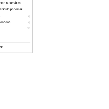
ción automática
articulo por email
s
cionados
nk