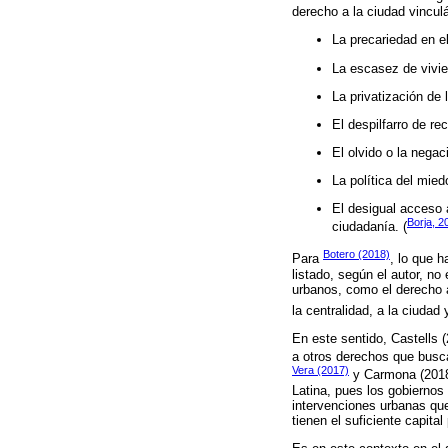
derecho a la ciudad vinculá
La precariedad en e
La escasez de vivie
La privatización de 
El despilfarro de r
El olvido o la nega
La política del mied
El desigual acceso a
Borja, 2
ciudadanía. (
Botero (2018)
Para
, lo que 
listado, según el autor, n
urbanos, como el derecho a 
la centralidad, a la ciudad 
En este sentido, Castells (
a otros derechos que busc
Vera (2017)
y Carmona (2018)
Latina, pues los gobiernos
intervenciones urbanas que 
tienen el suficiente capit