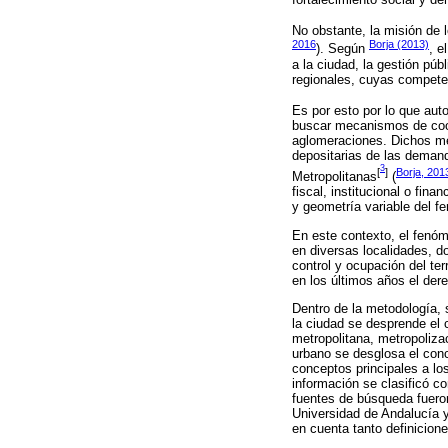
No obstante, la misión de 
2016
Borja (2013)
). Según
, e
a la ciudad, la gestión púb
regionales, cuyas competen
Es por esto por lo que au
buscar mecanismos de coor
aglomeraciones. Dichos me
depositarias de las deman
3
[
]
Borja, 201
Metropolitanas
(
fiscal, institucional o fin
y geometría variable del f
En este contexto, el fenóm
en diversas localidades, d
control y ocupación del te
en los últimos años el de
Dentro de la metodología, 
la ciudad se desprende el
metropolitana, metropoliza
urbano se desglosa el con
conceptos principales a lo
información se clasificó co
fuentes de búsqueda fuero
Universidad de Andalucía 
en cuenta tanto definicion