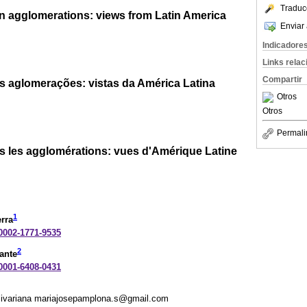
Traduc
y in agglomerations: views from Latin America
Enviar 
Indicadore
Links rela
Compartir
as aglomerações: vistas da América Latina
Otros
Otros
Permali
dans les agglomérations: vues d'Amérique Latine
1
rra
-0002-1771-9535
2
ante
-0001-6408-0431
olivariana mariajosepamplona.s@gmail.com