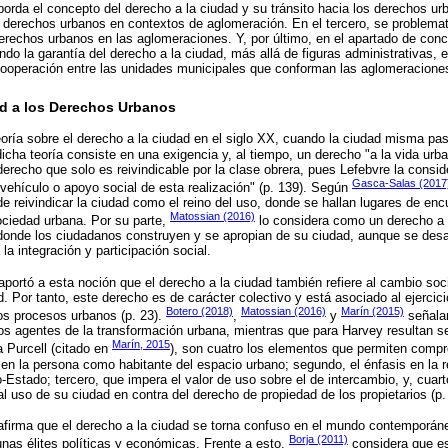
borda el concepto del derecho a la ciudad y su tránsito hacia los derechos u
s derechos urbanos en contextos de aglomeración. En el tercero, se problema
derechos urbanos en las aglomeraciones. Y, por último, en el apartado de conc
do la garantía del derecho a la ciudad, más allá de figuras administrativas,
cooperación entre las unidades municipales que conforman las aglomeracione
ad a los Derechos Urbanos
oría sobre el derecho a la ciudad en el siglo XX, cuando la ciudad misma pa
dicha teoría consiste en una exigencia y, al tiempo, un derecho "a la vida urb
derecho que solo es reivindicable por la clase obrera, pues Lefebvre la consi
Gasca-Salas (2017
 vehículo o apoyo social de esta realización" (p. 139). Según
de reivindicar la ciudad como el reino del uso, donde se hallan lugares de en
Matossian (2016)
sociedad urbana. Por su parte,
lo considera como un derecho a 
donde los ciudadanos construyen y se apropian de su ciudad, aunque se desar
la integración y participación social.
portó a esta noción que el derecho a la ciudad también refiere al cambio socia
. Por tanto, este derecho es de carácter colectivo y está asociado al ejercici
Botero (2018)
Matossian (2016)
Marín (2015)
los procesos urbanos (p. 23).
,
y
señalan
os agentes de la transformación urbana, mientras que para Harvey resultan s
Marín, 2015
a Purcell (citado en
), son cuatro los elementos que permiten compr
s en la persona como habitante del espacio urbano; segundo, el énfasis en la 
-Estado; tercero, que impera el valor de uso sobre el de intercambio, y, cuart
l uso de su ciudad en contra del derecho de propiedad de los propietarios (p.
firma que el derecho a la ciudad se torna confuso en el mundo contemporáne
Borja (2011)
unas élites políticas y económicas. Frente a esto,
considera que es