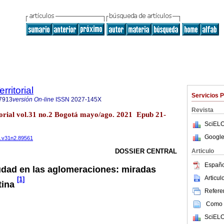
rritorial
Servicios 
7913
versión On-line
ISSN
2027-145X
Revista
orial vol.31 no.2 Bogotá mayo/ago. 2021 Epub 21-
SciELO
Google
ra.v31n2.89561
Articulo
DOSSIER CENTRAL
Españo
iudad en las aglomeraciones: miradas
Articu
[1]
tina
Referen
Como c
SciELO