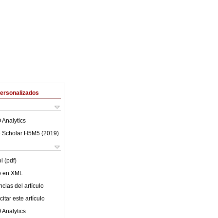
Personalizados
 Analytics
 Scholar H5M5 (
2019
)
l (pdf)
lo en XML
cias del artículo
itar este artículo
 Analytics