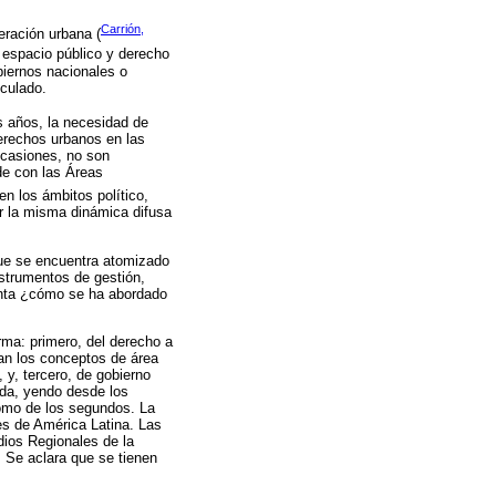
Carrión,
eración urbana (
, espacio público y derecho
biernos nacionales o
iculado.
s años, la necesidad de
erechos urbanos en las
ocasiones, no son
de con las Áreas
en los ámbitos político,
por la misma dinámica difusa
que se encuentra atomizado
nstrumentos de gestión,
gunta ¿cómo se ha abordado
rma: primero, del derecho a
an los conceptos de área
 y, tercero, de gobierno
eda, yendo desde los
como de los segundos. La
des de América Latina. Las
dios Regionales de la
 Se aclara que se tienen