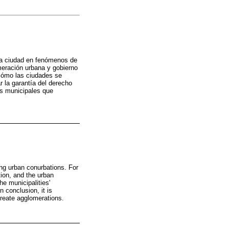
 la ciudad en fenómenos de
meración urbana y gobierno
 cómo las ciudades se
r la garantía del derecho
es municipales que
ing urban conurbations. For
tion, and the urban
e municipalities'
n conclusion, it is
create agglomerations.