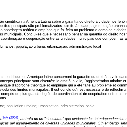
ção científica na América Latina sobre a garantia do direito à cidade nos fe
nceitos principais são problematizados: direito à cidade, aglomeração urbana
a abordagem teórica e empírica que foi feita ao problema e como as cidade
s municipais. Conclui-se que é necessário pensar na garantia do direito no
de coordenação e cooperação entre as unidades municipais que compõem as 
Humanos; população urbana; urbanização; administração local
on scientifique en Amérique latine concernant la garantie du droit à la ville da
concepts principaux sont discutés: le droit à la ville, l'agglomération urbaine 
manque d'approche théorique et empirique qui a été faite au problème et comme
elà des limites municipales. Il est conclu qu'il est nécessaire de réfléchir à 
compris de plus grands degrés de coordination et de coopération entre les un
ions.
me; population urbaine; urbanisation; administration locale
Soja (2008)
on
, se trata de un "sinecismo" que evidencia las interdependencias 
gicas del agrupa-miento de diversas unidades municipales. Sin embargo, uno