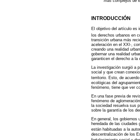
más complejos de es
INTRODUCCIÓN
El objetivo del artículo es
los derechos urbanos en c
transición urbana más reci
aceleración en el XXI-, con
creando una realidad urban
gobernar una realidad urba
garanticen el derecho a la
La investigación surgió a 
social y que crean conexio
territorio. Esto, de acuerd
ecológicas del agrupamien
fenómeno, tiene que ver co
En una fase previa de revis
fenómeno de aglomeración 
la sociedad resuelva sus pr
sobre la garantía de los d
En general, los gobiernos u
heredada de las ciudades 
están habituadas a la auto
descentralización de los E
fortalecimiento social y de