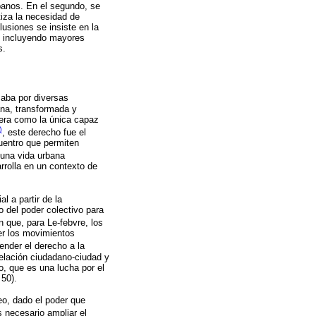
rbanos. En el segundo, se
tiza la necesidad de
lusiones se insiste en la
 e incluyendo mayores
s.
saba por diversas
ana, transformada y
dera como la única capaz
)
, este derecho fue el
cuentro que permiten
una vida urbana
rolla en un contexto de
l a partir de la
o del poder colectivo para
 que, para Le-febvre, los
er los movimientos
ender el derecho a la
relación ciudadano-ciudad y
o, que es una lucha por el
 50).
o, dado el poder que
 necesario ampliar el