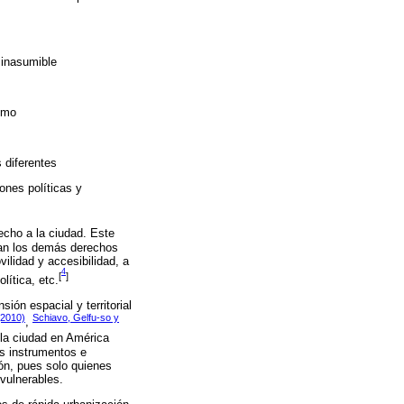
 inasumible
umo
s diferentes
ones políticas y
echo a la ciudad. Este
etan los demás derechos
vilidad y accesibilidad, a
4
[
]
lítica, etc.
ión espacial y territorial
(2010)
Schiavo, Gelfu-so y
,
 la ciudad en América
os instrumentos e
ión, pues solo quienes
 vulnerables.