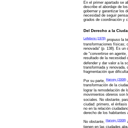
En el primer apartado se a
describe el abordaje de lo
gobernar y garantizar los 
necesidad de seguir pensan
grados de coordinación y 
Del Derecho a la Ciud
Lefebvre (1978)
propuso la te
transformaciones físicas; 
renovada" (p. 138). Es un 
de "convertirse en agente,
resultado de la necesidad 
defender y dar valor a la 
transformada y renovada, 
fragmentación que dificulta 
Harvey (2008)
Por su parte,
a
transformación de la ciudad
lograr la remodelación de 
movimientos obreros son l
sociales. No obstante, par
ciudad: primero, el énfasi
no en la relación ciudadano
derecho de los habitantes a
Harvey (2008)
No obstante,
a
tienen en las ciudades alg