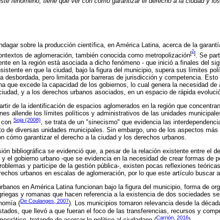
te fenómeno, tiene que ver con cómo garantizar el derecho a la ciudad y lo
 indagar sobre la producción científica, en América Latina, acerca de la garant
2
[
]
ontextos de aglomeración, también conocida como metropolización
. Se par
ente en la región está asociada a dicho fenómeno - que inició a finales del s
sistente en que la ciudad, bajo la figura del municipio, supera sus límites polí
a desbordada, pero limitada por barreras de jurisdicción y competencia. Esto
na que excede la capacidad de los gobiernos, lo cual genera la necesidad de
 ciudad, y a los derechos urbanos asociados, en un espacio de rápida evoluci
partir de la identificación de espacios aglomerados en la región que concentra
nes allende los límites políticos y administrativos de las unidades municipale
Soja (2008)
o con
, se trata de un "sinecismo" que evidencia las interdependenc
to de diversas unidades municipales. Sin embargo, uno de los aspectos más
n cómo garantizar el derecho a la ciudad y los derechos urbanos.
ión bibliográfica se evidenció que, a pesar de la relación existente entre el de
y el gobierno urbano -que se evidencia en la necesidad de crear formas de p
oblemas y participe de la gestión pública-, existen pocas reflexiones teórica
erechos urbanos en escalas de aglomeración, por lo que este artículo buscar ap
rbanos en América Latina funcionan bajo la figura del municipio, forma de orga
griegas y romanas que hacen referencia a la existencia de dos sociedades se
De Coulanges, 2007
nomía (
). Los municipios tomaron relevancia desde la década
stados, que llevó a que fueran el foco de las transferencias, recursos y comp
Carrión, 2016
mocrático, tratando de acercar lo político al ciudadano (
).