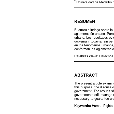
2
Universidad de Medellín
RESUMEN
El artículo indaga sobre l
aglomeración urbana. Para 
urbano. Los resultados evi
gobiernan, todavía, sin pe
en los fenómenos urbanos,
conforman las aglomeraci
Palabras clave:
Derechos 
ABSTRACT
The present article examine
this purpose, the discussio
government. The results sh
governments still manage th
necessary to guarantee urb
Keywords:
Human Rights; 