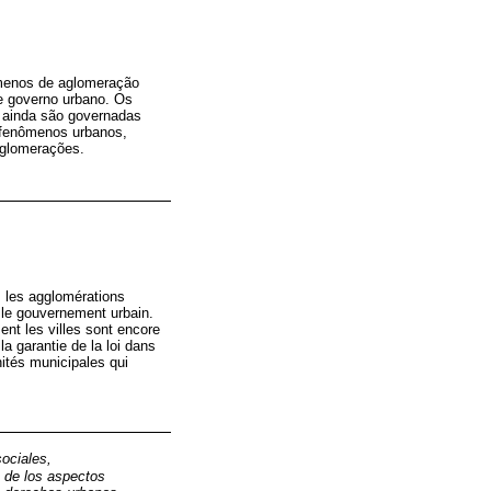
nômenos de aglomeração
 e governo urbano. Os
s ainda são governadas
s fenômenos urbanos,
aglomerações.
ns les agglomérations
et le gouvernement urbain.
nt les villes sont encore
la garantie de la loi dans
ités municipales qui
sociales,
 de los aspectos