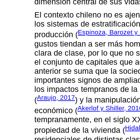
dimensión central de sus vida
El contexto chileno no es aj
los sistemas de estratificació
Espinoza, Barozet y
producción (
gustos tiendan a ser más hom
clara de clase, por lo que no
el conjunto de capitales que a
anterior se suma que la soci
importantes signos de ampliac
los impactos tempranos de la n
Araujo, 2017
(
) y la manipulaci
Akerlof y Shiller, 201
económico (
tempranamente, en el siglo XX,
Hida
propiedad de la vivienda (
residenciales de distintas cl