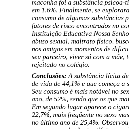
maconha foi a substância psicoa-ti
em 1,6%. Finalmente, se explorara
consumo de algumas substâncias ps
fatores de risco encontrados no c
Instituição Educativa Nossa Senhor
abuso sexual, maltrato físico, bus
nos amigos em momentos de dificuld
seu parceiro, viver só com a mãe,
rejeitado no colégio.
Conclusões:
A substância lícita d
de vida de 44,1% e que começa a 
Seu consumo é mais notável no sex
ano, de 52%, sendo que os que ma
Em segundo lugar aparece o cigar
22,7%, mais freqüente no sexo ma
no último ano de 25,4%. Observou-