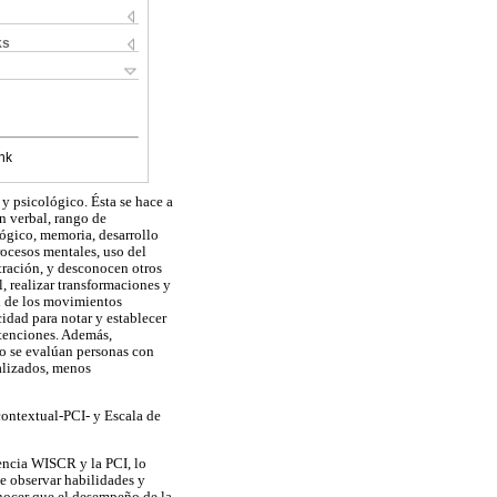
ks
nk
y psicológico. Ésta se hace a
n verbal, rango de
ógico, memoria, desarrollo
rocesos mentales, uso del
ntración, y desconocen otros
, realizar transformaciones y
ol de los movimientos
idad para notar y establecer
ntenciones. Además,
do se evalúan personas con
ualizados, menos
 contextual-PCI- y Escala de
gencia WISCR y la PCI, lo
le observar habilidades y
onocer que el desempeño de la