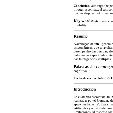
Conclusion:
although the per
through a contextual test con
the development of other com
Key words:
Intelligence, 
disability.
Resumo
A avaliação da inteligência 
psicométricas, que só avali
desempenho das pessoas; sit
valorizar as capacidades int
das Inteligências Múltiplas.
Palavras chave:
inteligên
cognitiva.
Fecha de recibo:
Julio/08-
F
Introducción
En el ámbito escolar del mun
realizadas por el Programa d
aproximadamente). Esta situa
artificiales y a través de pr
limitaciones. Al respecto Mar