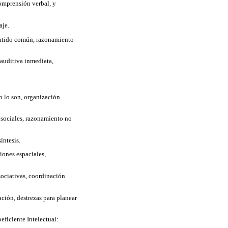
omprensión verbal, y
aje.
sentido común, razonamiento
auditiva inmediata,
o lo son, organización
 sociales, razonamiento no
íntesis.
iones espaciales,
sociativas, coordinación
ción, destrezas para planear
eficiente Intelectual: