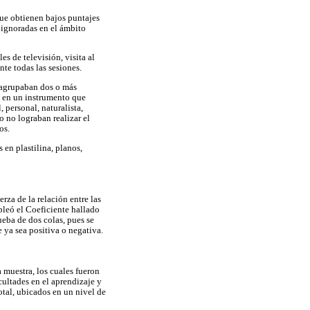
que obtienen bajos puntajes
 ignoradas en el ámbito
s de televisión, visita al
te todas las sesiones.
s agrupaban dos o más
n en un instrumento que
, personal, naturalista,
 no lograban realizar el
os.
 en plastilina, planos,
rza de la relación entre las
leó el Coeficiente hallado
ueba de dos colas, pues se
e ya sea positiva o negativa.
 muestra, los cuales fueron
cultades en el aprendizaje y
otal, ubicados en un nivel de