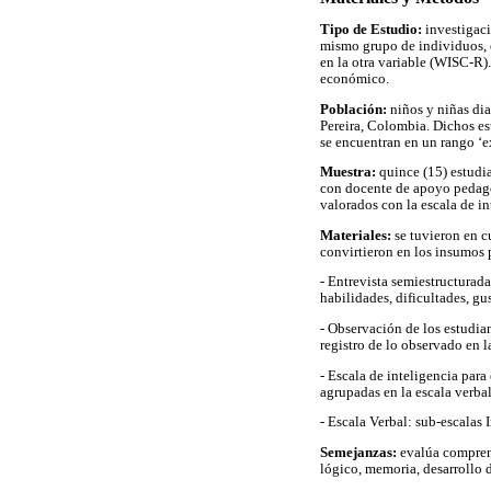
Tipo de Estudio:
investigaci
mismo grupo de individuos, e
en la otra variable (WISC-R).
económico.
Población:
niños y niñas di
Pereira, Colombia. Dichos es
se encuentran en un rango ‘ex
Muestra:
quince (15) estudi
con docente de apoyo pedagóg
valorados con la escala de in
Materiales:
se tuvieron en cu
convirtieron en los insumos 
- Entrevista semiestructurada
habilidades, dificultades, gu
- Observación de los estudia
registro de lo observado en l
- Escala de inteligencia para
agrupadas en la escala verba
- Escala Verbal: sub-escalas
Semejanzas:
evalúa comprens
lógico, memoria, desarrollo d