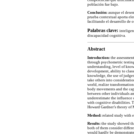
población fue bajo.
Conclusión:
aunque el desemp
prueba contextual aporta ele
facilitando el desarrollo de 
Palabras clave:
inteligen
discapacidad cognitiva.
Abstract
Introduction:
the assessment
through psychometric testing
understanding, level of know
development, ability to class
knowledge, the use of judgem
take others into consideratio
world, realize transformation
body movements and the capabi
between other individuals an
underestimate the influence 
with cognitive disabilities. T
Howard Gardner’s theory of M
Method:
related study with e
Results:
the study showed tha
both of them consider differe
would hardly be demonstrated