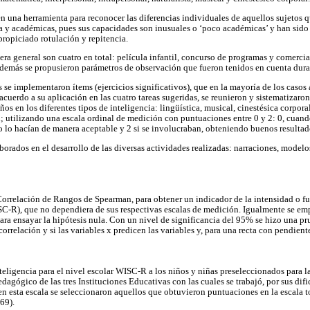
en una herramienta para reconocer las diferencias individuales de aquellos sujetos 
ia y académicas, pues sus capacidades son inusuales o ‘poco académicas’ y han sido
 propiciado rotulación y repitencia.
ra general son cuatro en total: película infantil, concurso de programas y comerciale
 además se propusieron parámetros de observación que fueron tenidos en cuenta duran
s se implementaron ítems (ejercicios significativos), que en la mayoría de los caso
acuerdo a su aplicación en las cuatro tareas sugeridas, se reunieron y sistematizaro
os en los diferentes tipos de inteligencia: lingüística, musical, cinestésica corporal
; utilizando una escala ordinal de medición con puntuaciones entre 0 y 2: 0, cuando
o lo hacían de manera aceptable y 2 si se involucraban, obteniendo buenos resultad
borados en el desarrollo de las diversas actividades realizadas: narraciones, modelos
Correlación de Rangos de Spearman, para obtener un indicador de la intensidad o fue
C-R), que no dependiera de sus respectivas escalas de medición. Igualmente se emp
ara ensayar la hipótesis nula. Con un nivel de significancia del 95% se hizo una pr
correlación y si las variables x predicen las variables y, para una recta con pendient
teligencia para el nivel escolar WISC-R a los niños y niñas preseleccionados para la
dagógico de las tres Instituciones Educativas con las cuales se trabajó, por sus difi
en esta escala se seleccionaron aquellos que obtuvieron puntuaciones en la escala t
 69).