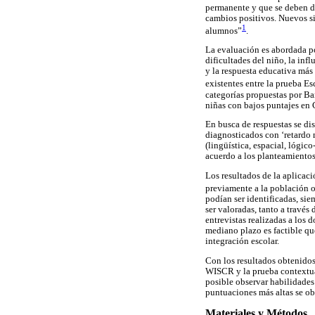
permanente y que se deben de
cambios positivos. Nuevos si
1
alumnos”
.
La evaluación es abordada p
dificultades del niño, la infl
y la respuesta educativa más 
existentes entre la prueba E
categorías propuestas por Ba
niñas con bajos puntajes en 
En busca de respuestas se di
diagnosticados con ‘retardo m
(lingüística, espacial, lógic
acuerdo a los planteamiento
Los resultados de la aplicac
previamente a la población o
podían ser identificadas, si
ser valoradas, tanto a travé
entrevistas realizadas a los d
mediano plazo es factible que
integración escolar.
Con los resultados obtenidos 
WISCR y la prueba contextual
posible observar habilidades
puntuaciones más altas se obt
Materiales y Métodos