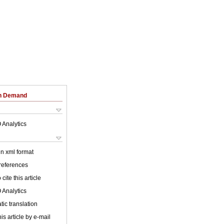
on Demand
 Analytics
 in xml format
 references
cite this article
 Analytics
ic translation
is article by e-mail