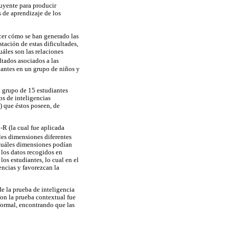
luyente para producir
 de aprendizaje de los
cer cómo se han generado las
stación de estas dificultades,
uáles son las relaciones
ultados asociados a las
nantes en un grupo de niños y
n grupo de 15 estudiantes
os de inteligencias
l) que éstos poseen, de
-R (la cual fue aplicada
áles dimensiones diferentes
 cuáles dimensiones podían
 los datos recogidos en
 los estudiantes, lo cual en el
encias y favorezcan la
de la prueba de inteligencia
on la prueba contextual fue
formal, encontrando que las