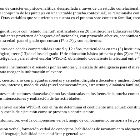
ón de carácter empírico-analítica, desarrollada a través de un estudio correlacional
l conjunto de los puntajes en una variable (prueba contextual), se relacionaba con
 Otras variables que se tuvieron en cuenta en el proceso son: contexto familiar, esco
agnosticados con ‘retardo mental’, matriculados en 20 Instituciones Educativas Ofic
tudiantes provienen de hogares disfuncionales, con privación afectiva, económica 
tra-edad’ para el grado que cursan (1º. o 2º) y son repitentes.
antes con edades comprendidas entre 9 y 12 años, matriculados en tres (3) Instituci
ico; trece (13) de ellos del grado 1º de educación básica primaria y dos (2) en 2º g
teligencia para el nivel escolar WISC-R, obteniendo Coeficiente Intelectual entre 4
enta instrumentos diseñados por las autoras y la escala de inteligencia para el nivel
para recoger la información relevante.
: cuestionario con preguntas abiertas y cerradas, dirigida a docentes y madres, don
stos, intereses, modo de vida (nivel socioeconómico, estructura y dinámica familiar) 
ntes en situaciones planeadas (como las planteadas en los ítems de la prueba context
as interacciones y realización de las actividades.
 el nivel escolar WISC-R, con el fin de determinar el coeficiente intelectual: consti
l y escala de ejecución como se presenta a continuación:
 Información: evalúa comprensión verbal, rango de conocimiento, memoria a largo p
ión verbal, formación verbal de conceptos, habilidades de razonamiento abstract
el lenguaje, habilidad para clasificar y generalizar.