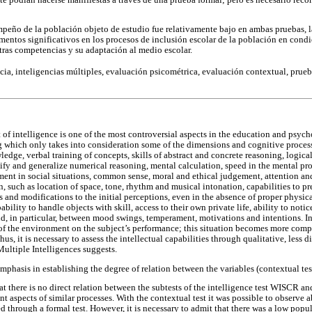
eño de la población objeto de estudio fue relativamente bajo en ambas pruebas, l
mentos significativos en los procesos de inclusión escolar de la población en cond
otras competencias y su adaptación al medio escolar.
cia, inteligencias múltiples, evaluación psicométrica, evaluación contextual, prueb
 of intelligence is one of the most controversial aspects in the education and psycho
 which only takes into consideration some of the dimensions and cognitive process
ledge, verbal training of concepts, skills of abstract and concrete reasoning, logic
ify and generalize numerical reasoning, mental calculation, speed in the mental proc
ent in social situations, common sense, moral and ethical judgement, attention an
n, such as location of space, tone, rhythm and musical intonation, capabilities to pr
s and modifications to the initial perceptions, even in the absence of proper physica
lity to handle objects with skill, access to their own private life, ability to notic
d, in particular, between mood swings, temperament, motivations and intentions. In
of the environment on the subject’s performance; this situation becomes more com
hus, it is necessary to assess the intellectual capabilities through qualitative, less 
ultiple Intelligences suggests.
mphasis in establishing the degree of relation between the variables (contextual t
t there is no direct relation between the subtests of the intelligence test WISCR an
nt aspects of similar processes. With the contextual test it was possible to observe 
 through a formal test. However, it is necessary to admit that there was a low popu