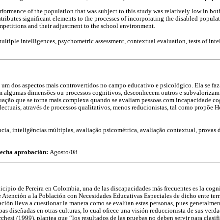
formance of the population that was subject to this study was relatively low in both
tributes significant elements to the processes of incorporating the disabled populati
petitions and their adjustment to the school environment.
multiple intelligences, psychometric assessment, contextual evaluation, tests of inte
é um dos aspectos mais controvertidos no campo educativo e psicológico. Ela se faz
am algumas dimensões ou processos cognitivos, desconhecem outros e subvalorizam
uação que se torna mais complexa quando se avaliam pessoas com incapacidade cogni
electuais, através de processos qualitativos, menos reducionistas, tal como propõe 
cia, inteligências múltiplas, avaliação psicométrica, avaliação contextual, provas 
echa aprobación:
Agosto/08
icipio de Pereira en Colombia, una de las discapacidades más frecuentes es la cognit
e Atención a la Población con Necesidades Educativas Especiales de dicho ente terri
ción lleva a cuestionar la manera como se evalúan estas personas, pues generalmen
uebas diseñadas en otras culturas, lo cual ofrece una visión reduccionista de sus ver
chesi (1999), plantea que “los resultados de las pruebas no deben servir para clasif