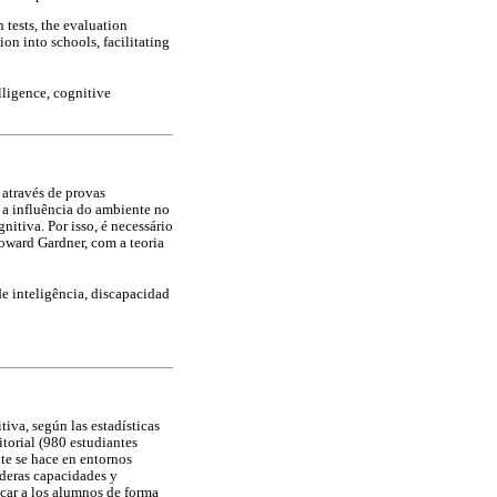
 tests, the evaluation
on into schools, facilitating
lligence, cognitive
 através de provas
 a influência do ambiente no
tiva. Por isso, é necessário
Howard Gardner, com a teoria
de inteligência, discapacidad
iva, según las estadísticas
torial (980 estudiantes
te se hace en entornos
daderas capacidades y
icar a los alumnos de forma