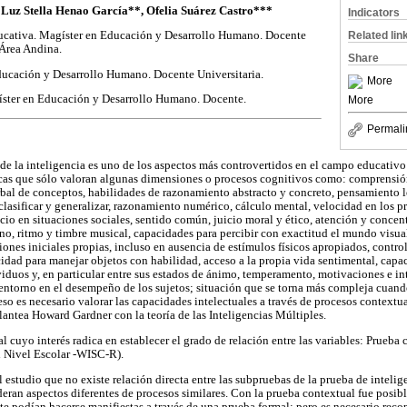
Luz Stella Henao García**, Ofelia Suárez Castro***
Indicators
Related lin
ucativa. Magíster en Educación y Desarrollo Humano. Docente
 Área Andina.
Share
ducación y Desarrollo Humano. Docente Universitaria.
More
ster en Educación y Desarrollo Humano. Docente.
More
Permali
de la inteligencia es uno de los aspectos más controvertidos en el campo educativo 
icas que sólo valoran algunas dimensiones o procesos cognitivos como: comprensió
bal de conceptos, habilidades de razonamiento abstracto y concreto, pensamiento l
clasificar y generalizar, razonamiento numérico, cálculo mental, velocidad en los p
icio en situaciones sociales, sentido común, juicio moral y ético, atención y conce
no, ritmo y timbre musical, capacidades para percibir con exactitud el mundo visual
iones iniciales propias, incluso en ausencia de estímulos físicos apropiados, contr
cidad para manejar objetos con habilidad, acceso a la propia vida sentimental, capac
ividuos y, en particular entre sus estados de ánimo, temperamento, motivaciones e i
 entorno en el desempeño de los sujetos; situación que se torna más compleja cuan
eso es necesario valorar las capacidades intelectuales a través de procesos context
lantea Howard Gardner con la teoría de las Inteligencias Múltiples.
l cuyo interés radica en establecer el grado de relación entre las variables: Prueba
l Nivel Escolar -WISC-R).
l estudio que no existe relación directa entre las subpruebas de la prueba de inteli
eran aspectos diferentes de procesos similares. Con la prueba contextual fue posib
e podían hacerse manifiestas a través de una prueba formal; pero es necesario rec