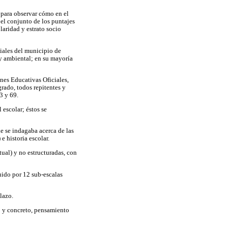
, para observar cómo en el
 el conjunto de los puntajes
laridad y estrato socio
iales del municipio de
y ambiental; en su mayoría
ones Educativas Oficiales,
rado, todos repitentes y
3 y 69.
 escolar; éstos se
de se indagaba acerca de las
e historia escolar.
ual) y no estructuradas, con
tuido por 12 sub-escalas
lazo.
o y concreto, pensamiento