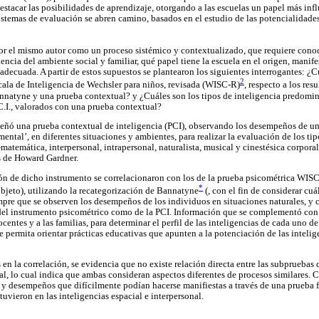
stacar las posibilidades de aprendizaje, otorgando a las escuelas un papel más inf
stemas de evaluación se abren camino, basados en el estudio de las potencialidades
or el mismo autor como un proceso sistémico y contextualizado, que requiere cono
uencia del ambiente social y familiar, qué papel tiene la escuela en el origen, manife
adecuada. A partir de estos supuestos se plantearon los siguientes interrogantes: ¿C
2
scala de Inteligencia de Wechsler para niños, revisada (WISC-R)
, respecto a los res
nnatyne y una prueba contextual? y ¿Cuáles son los tipos de inteligencia predomi
C.I., valorados con una prueba contextual?
señó una prueba contextual de inteligencia (PCI), observando los desempeños de u
ental’, en diferentes situaciones y ambientes, para realizar la evaluación de los tip
o-matemática, interpersonal, intrapersonal, naturalista, musical y cinestésica corpora
s de Howard Gardner.
ión de dicho instrumento se correlacionaron con los de la prueba psicométrica WISC
*
bjeto), utilizando la recategorización de Bannatyne
(, con el fin de considerar cu
empre que se observen los desempeños de los individuos en situaciones naturales, y
s del instrumento psicométrico como de la PCI. Información que se complementó con
ocentes y a las familias, para determinar el perfil de las inteligencias de cada uno de
 permita orientar prácticas educativas que apunten a la potenciación de las intelig
en la correlación, se evidencia que no existe relación directa entre las subpruebas 
, lo cual indica que ambas consideran aspectos diferentes de procesos similares. C
 y desempeños que difícilmente podían hacerse manifiestas a través de una prueba 
uvieron en las inteligencias espacial e interpersonal.