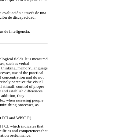
a evaluación a través de una
ición de discapacidad,
as de inteligencia,
logical fields. It is measured
es, such as verbal
al thinking, memory, language
esses, use of the practical
d concentration and do not
ecisely perceive the visual
l stimuli, control of proper
e and establish differences
 addition, they
plex when assessing people
diminishing processes, as
est PCI and WISC-R).
d PCI, which indicates that
abilities and competences that
lation performance.