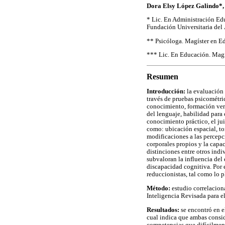
Dora Elsy López Galindo*, 
* Lic. En Administración Ed
Fundación Universitaria del
** Psicóloga. Magíster en E
*** Lic. En Educación. Magí
Resumen
Introducción:
la evaluación 
través de pruebas psicométr
conocimiento, formación ver
del lenguaje, habilidad para 
conocimiento práctico, el ju
como: ubicación espacial, to
modificaciones a las percepc
corporales propios y la capa
distinciones entre otros ind
subvaloran la influencia del
discapacidad cognitiva. Por 
reduccionistas, tal como lo p
Método:
estudio correlaciona
Inteligencia Revisada para e
Resultados:
se encontró en e
cual indica que ambas consid
competencias que difícilment