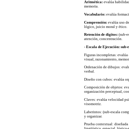
Aritmética:
evalúa habilidad
memoria.
Vocabulario:
evalúa formació
Comprensión:
evalúa uso de
lógico, juicio moral y ético.
Retención de dígitos:
(sub-e
atención, concentración.
- Escala de Ejecución: sub-
Figuras incompletas: evalúa 
visual, razonamiento, memori
Ordenación de dibujos: evalú
verbal.
Diseño con cubos: evalúa org
Composición de objetos: eval
organización perceptual, co
Claves: evalúa velocidad psi
visomotriz.
Laberintos: (sub-escala comp
y organizar.
Prueba contextual: diseñada p
lingüística, espacial, lógico