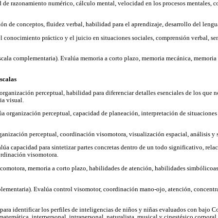
 de razonamiento numérico, cálculo mental, velocidad en los procesos mentales, c
n de conceptos, fluidez verbal, habilidad para el aprendizaje, desarrollo del lengu
l conocimiento práctico y el juicio en situaciones sociales, comprensión verbal, 
scala complementaria). Evalúa memoria a corto plazo, memoria mecánica, memoria 
escalas
organización perceptual, habilidad para diferenciar detalles esenciales de los que n
a visual.
a organización perceptual, capacidad de planeación, interpretación de situaciones
anización perceptual, coordinación visomotora, visualización espacial, análisis y s
úa capacidad para sintetizar partes concretas dentro de un todo significativo, relac
ordinación visomotora.
comotora, memoria a corto plazo, habilidades de atención, habilidades simbólicoa
lementaria). Evalúa control visomotor, coordinación mano-ojo, atención, concentra
ara identificar los perfiles de inteligencias de niños y niñas evaluados con bajo Co
-matemática, interpersonal, intrapersonal, naturalista, musical y cinestésico corporal.