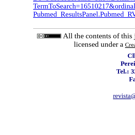
TermToSearch=16510217&ordinal
Pubmed_ResultsPanel.Pubmed_
All the contents of this
licensed under a
Cre
Cl
Pere
Tel.: 
F
revista