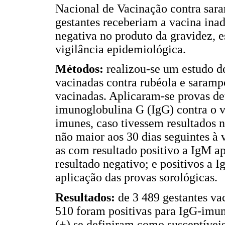
Nacional de Vacinação contra sar
gestantes receberiam a vacina inad
negativa no produto da gravidez,
vigilância epidemiológica.
Métodos:
realizou-se um estudo de
vacinadas contra rubéola e saramp
vacinadas. Aplicaram-se provas d
imunoglobulina G (IgG) contra o v
imunes, caso tivessem resultados n
não maior aos 30 dias seguintes à
as com resultado positivo a IgM a
resultado negativo; e positivos a I
aplicação das provas sorológicas.
Resultados:
de 3 489 gestantes va
510 foram positivas para IgG-imune
(+) se definiram como susceptíveis