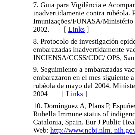
7. Guia para Vigilância e Acompa
inadvertidamente contra rubéola.
Imunizações/FUNASA/Ministério da
2002. [
Links
]
8. Protocolo de investigación epi
embarazadas inadvertidamente vac
INCIENSA/CCSS/CDC/ OPS, San 
9. Seguimiento a embarazadas vac
embarazaron en el mes siguiente a
rubéola de mayo del 2004. Ministe
2004 [
Links
]
10. Domínguez A, Plans P, Espuñes 
Rubella Immune status of indigen
Catalonia, Spain. Eur J Public He
Web:
http://www.ncbi.nlm. nih.gov