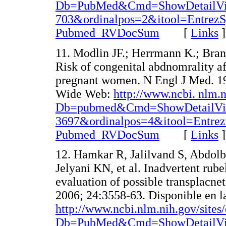
Db=PubMed&Cmd=ShowDetailVi
703&ordinalpos=2&itool=EntrezS
Pubmed_RVDocSum
[
Links
]
11. Modlin JF.; Herrmann K.; Bra
Risk of congenital abdnomrality af
pregnant women. N Engl J Med. 19
Wide Web:
http://www.ncbi. nlm.n
Db=pubmed&Cmd=ShowDetailVi
3697&ordinalpos=4&itool=Entrez
Pubmed_RVDocSum
[
Links
]
12. Hamkar R, Jalilvand S, Abdo
Jelyani KN, et al. Inadvertent rub
evaluation of possible transplacnet
2006; 24:3558-63. Disponible en 
http://www.ncbi.nlm.nih.gov/sites/
Db=PubMed&Cmd=ShowDetailV