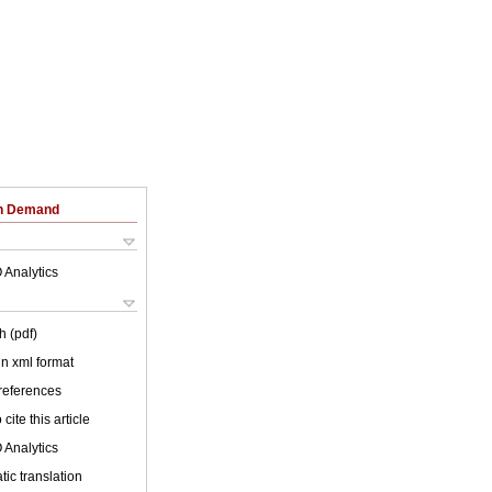
on Demand
 Analytics
h (pdf)
 in xml format
 references
cite this article
 Analytics
ic translation