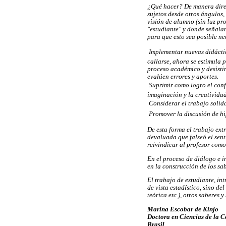
¿Qué hacer? De manera direct
sujetos desde otros ángulos,
visión de alumno (sin luz pr
"estudiante" y donde señalam
para que esto sea posible n
 Implementar nuevas didácti
callarse, ahora se estimula p
proceso académico y desistir
evalúen errores y aportes.
 Suprimir como logro el con
imaginación y la creatividad
 Considerar el trabajo soli
 Promover la discusión de hi
De esta forma el trabajo ex
devaluada que falseó el sent
reivindicar al profesor como
En el proceso de diálogo e i
en la construcción de los sa
El trabajo de estudiante, int
de vista estadístico, sino de
teórica etc.), otros saberes y
Marina Escobar de Kinjo
Doctora en Ciencias de la 
Brasil