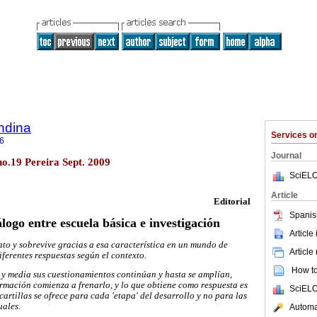
ndina
Services 
6
Journal
no.19 Pereira Sept. 2009
SciELO
Article
Editorial
Spanis
logo entre escuela básica e investigación
Article
ato y sobrevive gracias a esa característica en un mundo de
Article
ferentes respuestas según el contexto.
How to 
a y media sus cuestionamientos continúan y hasta se amplían,
ormación comienza a frenarlo, y lo que obtiene como respuesta es
SciELO
cartillas se ofrece para cada 'etapa' del desarrollo y no para las
uales.
Automat