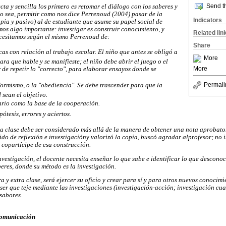
Send th
a y sencilla los primero es retomar el diálogo con los saberes y
 o sea, permitir como nos dice Perrenoud (2004) pasar de la
Indicators
opia y pasivo) al de estudiante que asume su papel social de
os algo importante: investigar es construir conocimiento, y
Related lin
ecesitamos según el mismo Perrenoud de:
Share
cas con relación al trabajo escolar. El niño que antes se obligó a
More
ara que hable y se manifieste; el niño debe abrir el juego o el
More
 de repetir lo "correcto", para elaborar ensayos donde se
Permali
formismo, o la "obediencia". Se debe trascender para que la
 sean el objetivo.
dario como la base de la cooperación.
pótesis, errores y aciertos.
tra clase debe ser considerado más allá de la manera de obtener una nota aprobat
ido de reflexión e investigacióny valorizó la copia, buscó agradar alprofesor; no
 copartícipe de esa construcción.
nvestigación, el docente necesita enseñar lo que sabe e identificar lo que desconoc
beres, donde su método es la investigación.
ra y extra clase, será ejercer su oficio y crear para sí y para otros nuevos conocim
l ser que teje mediante las investigaciones (investigación-acción; investigación cua
 sabores.
Comunicación