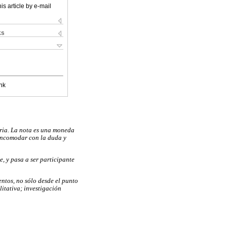
is article by e-mail
ks
nk
oria. La nota es una moneda
 incomodar con la duda y
e, y pasa a ser participante
ientos, no sólo desde el punto
litativa; investigación