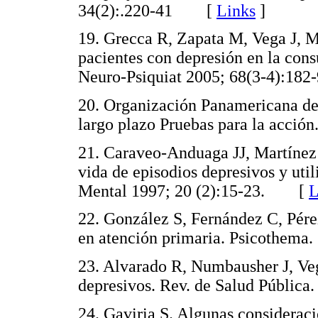
34(2):.220-41 [
Links
]
19. Grecca R, Zapata M, Vega J, M
pacientes con depresión en la con
Neuro-Psiquiat 2005; 68(3-4):1
20. Organización Panamericana de 
largo plazo Pruebas para la acc
21. Caraveo-Anduaga JJ, Martínez 
vida de episodios depresivos y util
Mental 1997; 20 (2):15-23. [
L
22. González S, Fernández C, Pére
en atención primaria. Psicothem
23. Alvarado R, Numbausher J, Veg
depresivos. Rev. de Salud Públic
24. Gaviria S. Algunas consideraci