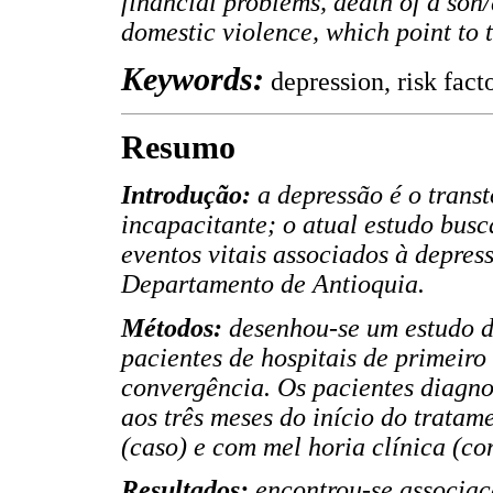
financial problems, death of a son
domestic violence, which point to t
Keywords:
depression, risk fact
Resumo
Introdução:
a depressão é o trans
incapacitante; o atual estudo busc
eventos vitais associados à depres
Departamento de Antioquia.
Métodos:
desenhou-se um estudo d
pacientes de hospitais de primeiro
convergência. Os pacientes diagn
aos três meses do início do trata
(caso) e com mel horia clínica (con
Resultados:
encontrou-se associaç