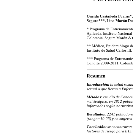
Oneida Castañeda Porras*
Segura***, Lina Morón Du
* Programa de Entrenamient
Aplicada, Instituto Nacional
Colombia. Segura Morón & C
** Médico, Epidemiólogo d
Instituto de Salud Carlos III
*** Programa de Entrenamie
Aplicada, Instituto Naciona
Resumen
Introducción:
la salud sexua
sexual o que llevan a Enferm
Métodos:
estudio de Conocim
multietápico, en 2812 poblad
informados según normativa
Resultados:
2241 pobladores
(rango=10-25) y en mujeres 
Conclusión:
se encontraron 
factores de riesgo para ETS