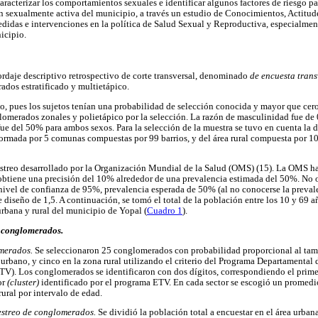
aracterizar los comportamientos sexuales e identificar algunos factores de riesgo p
 sexualmente activa del municipio, a través un estudio de Conocimientos, Actitude
edidas e intervenciones en la política de Salud Sexual y Reproductiva, especialmen
icipio.
ordaje descriptivo retrospectivo de corte transversal, denominado
de encuesta tran
ados estratificado y multietápico.
o, pues los sujetos tenían una probabilidad de selección conocida y mayor que cero;
lomerados zonales y polietápico por la selección. La razón de masculinidad fue de 0
ue del 50% para ambos sexos. Para la selección de la muestra se tuvo en cuenta la d
ormada por 5 comunas compuestas por 99 barrios, y del área rural compuesta por 1
treo desarrollado por la Organización Mundial de la Salud (OMS) (15). La OMS ha
 obtiene una precisión del 10% alrededor de una prevalencia estimada del 50%. No ob
 nivel de confianza de 95%, prevalencia esperada de 50% (al no conocerse la preval
 diseño de 1,5. A continuación, se tomó el total de la población entre los 10 y 69 
rbana y rural del municipio de Yopal (
Cuadro 1
).
s conglomerados.
omerados.
Se seleccionaron 25 conglomerados con probabilidad proporcional al tama
o urbano, y cinco en la zona rural utilizando el criterio del Programa Departamenta
TV). Los conglomerados se identificaron con dos dígitos, correspondiendo el prime
or
(cluster)
identificado por el programa ETV. En cada sector se escogió un promedi
ural por intervalo de edad.
estreo de conglomerados.
Se dividió la población total a encuestar en el área urban