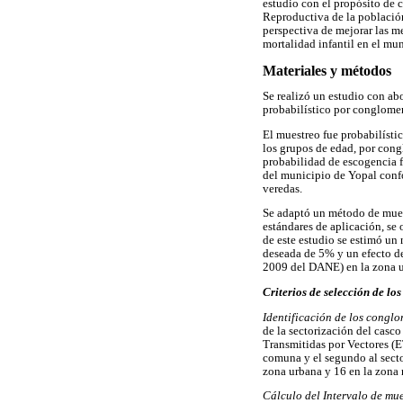
estudio con el propósito de c
Reproductiva de la población
perspectiva de mejorar las m
mortalidad infantil en el mun
Materiales y métodos
Se realizó un estudio con ab
probabilístico por conglomer
El muestreo fue probabilístic
los grupos de edad, por cong
probabilidad de escogencia f
del municipio de Yopal conf
veredas.
Se adaptó un método de mues
estándares de aplicación, se
de este estudio se estimó un
deseada de 5% y un efecto de
2009 del DANE) en la zona u
Criterios de selección de lo
Identificación de los congl
de la sectorización del casc
Transmitidas por Vectores (E
comuna y el segundo al sect
zona urbana y 16 en la zona r
Cálculo del Intervalo de mu