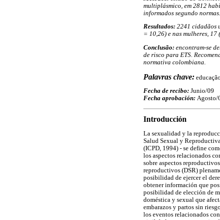
multiplásmico, em 2812 habit
informados segundo normas
Resultados:
2241 cidadãos u
= 10,26) e nas mulheres, 17
Conclusão:
encontram-se de
de risco para ETS. Recomend
normativa colombiana.
Palavras chave:
educação
Fecha de recibo:
Junio/09
Fecha aprobación:
Agosto/
Introducción
La sexualidad y la reproducc
Salud Sexual y Reproductiva 
(ICPD, 1994) - se define com
los aspectos relacionados con
sobre aspectos reproductivos
reproductivos (DSR) plenamen
posibilidad de ejercer el der
obtener información que posib
posibilidad de elección de m
doméstica y sexual que afecta
embarazos y partos sin riesg
los eventos relacionados con