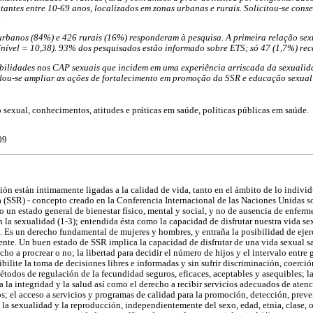
antes entre 10-69 anos, localizados em zonas urbanas e rurais. Solicitou-se cons
.
rbanos (84%) e 426 rurais (16%) responderam à pesquisa. A primeira relação sexu
 (nível = 10,38). 93% dos pesquisados estão informado sobre ETS; só 47 (1,7%) re
bilidades nos CAP sexuais que incidem em uma experiência arriscada da sexualida
ou-se ampliar as ações de fortalecimento em promoção da SSR e educação sexual
 sexual, conhecimentos, atitudes e práticas em saúde, políticas públicas em saúde.
09
ión están íntimamente ligadas a la calidad de vida, tanto en el ámbito de lo individ
(SSR) - concepto creado en la Conferencia Internacional de las Naciones Unidas s
o un estado general de bienestar físico, mental y social, y no de ausencia de enferm
 la sexualidad (1-3); entendida ésta como la capacidad de disfrutar nuestra vida se
. Es un derecho fundamental de mujeres y hombres, y entraña la posibilidad de ejer
te. Un buen estado de SSR implica la capacidad de disfrutar de una vida sexual sati
echo a procrear o no; la libertad para decidir el número de hijos y el intervalo entre 
ilite la toma de decisiones libres e informadas y sin sufrir discriminación, coerción
étodos de regulación de la fecundidad seguros, eficaces, aceptables y asequibles; l
 la integridad y la salud así como el derecho a recibir servicios adecuados de aten
os; el acceso a servicios y programas de calidad para la promoción, detección, prev
 la sexualidad y la reproducción, independientemente del sexo, edad, etnia, clase, 