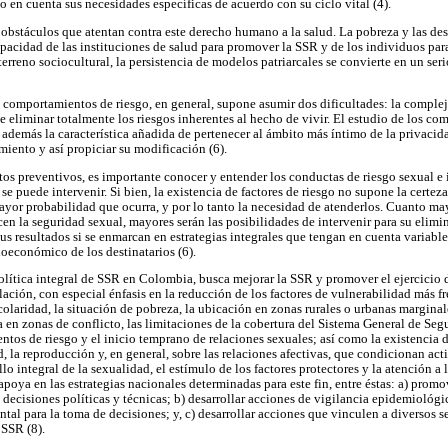
do en cuenta sus necesidades específicas de acuerdo con su ciclo vital (4).
obstáculos que atentan contra este derecho humano a la salud. La pobreza y las des
pacidad de las instituciones de salud para promover la SSR y de los individuos par
terreno sociocultural, la persistencia de modelos patriarcales se convierte en un ser
 comportamientos de riesgo, en general, supone asumir dos dificultades: la compl
 eliminar totalmente los riesgos inherentes al hecho de vivir. El estudio de los c
a además la característica añadida de pertenecer al ámbito más íntimo de la privacid
miento y así propiciar su modificación (6).
s preventivos, es importante conocer y entender los conductas de riesgo sexual e i
 se puede intervenir. Si bien, la existencia de factores de riesgo no supone la certez
mayor probabilidad que ocurra, y por lo tanto la necesidad de atenderlos. Cuanto m
cen la seguridad sexual, mayores serán las posibilidades de intervenir para su elim
us resultados si se enmarcan en estrategias integrales que tengan en cuenta variabl
ioeconómico de los destinatarios (6).
ítica integral de SSR en Colombia, busca mejorar la SSR y promover el ejercicio d
lación, con especial énfasis en la reducción de los factores de vulnerabilidad más 
olaridad, la situación de pobreza, la ubicación en zonas rurales o urbanas marginale
a en zonas de conflicto, las limitaciones de la cobertura del Sistema General de Seg
tos de riesgo y el inicio temprano de relaciones sexuales; así como la existencia d
d, la reproducción y, en general, sobre las relaciones afectivas, que condicionan a
llo integral de la sexualidad, el estímulo de los factores protectores y la atención 
 apoya en las estrategias nacionales determinadas para este fin, entre éstas: a) prom
cisiones políticas y técnicas; b) desarrollar acciones de vigilancia epidemiológi
al para la toma de decisiones; y, c) desarrollar acciones que vinculen a diversos se
 SSR (8).