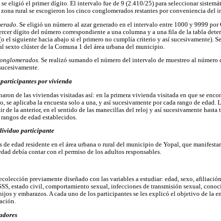
 se eligió el primer dígito. El intervalo fue de 9 (2.410/25) para seleccionar siste
 zona rural se escogieron los cinco conglomerados restantes por conveniencia del i
merado.
Se eligió un número al azar generado en el intervalo entre 1000 y 9999 p
 tercer dígito del número correspondiente a una columna y a una fila de la tabla de
 (o el siguiente hacia abajo si el primero no cumplía criterio y así sucesivamente). 
l sexto clúster de la Comuna 1 del área urbana del municipio.
 conglomerados.
Se realizó sumando el número del intervalo de muestreo al número q
sucesivamente.
s participantes por vivienda
naron de las viviendas visitadas así: en la primera vivienda visitada en que se enc
, se aplicaba la encuesta solo a una, y así sucesivamente por cada rango de edad. L
tir de la anterior, en el sentido de las manecillas del reloj y así sucesivamente hasta
 rangos de edad establecidos.
ndividuo participante
s de edad residente en el área urbana o rural del municipio de Yopal, que manifestara
edad debía contar con el permiso de los adultos responsables.
ecolección previamente diseñado con las variables a estudiar: edad, sexo, afiliació
GSSS, estado civil, comportamiento sexual, infecciones de transmisión sexual, cono
jos y embarazos. A cada uno de los participantes se les explicó el objetivo de la en
ación.
tadores