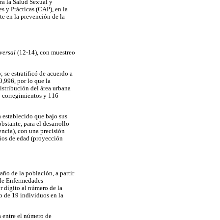
ara la Salud Sexual y
s y Prácticas (CAP), en la
te en la prevención de la
sversal
(12-14), con muestreo
 se estratificó de acuerdo a
,996, por lo que la
istribución del área urbana
0 corregimientos y 116
 establecido que bajo sus
stante, para el desarrollo
encia), con una precisión
años de edad (proyección
ño de la población, a partir
l de Enfermedades
r dígito al número de la
o de 19 individuos en la
a entre el número de