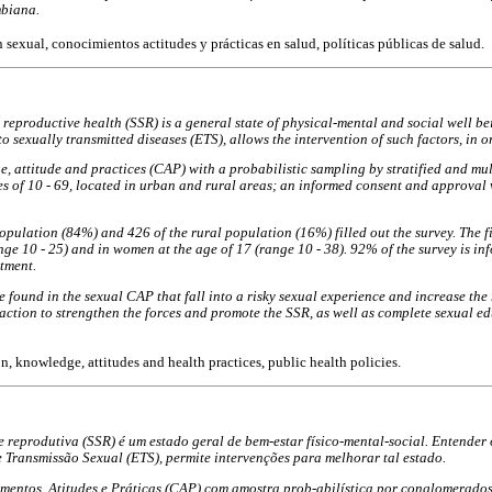
mbiana.
 sexual, conocimientos actitudes y prácticas en salud, políticas públicas de salud.
 reproductive health (SSR) is a general state of physical-mental and social well b
 to sexually transmitted diseases (ETS), allows the intervention of such factors, in o
, attitude and practices (CAP) with a probabilistic sampling by stratified and mu
s of 10 - 69, located in urban and rural areas; an informed consent and approval 
opulation (84%) and 426 of the rural population (16%) filled out the survey. The f
nge 10 - 25) and in women at the age of 17 (range 10 - 38). 92% of the survey is in
tment.
found in the sexual CAP that fall into a risky sexual experience and increase the r
ction to strengthen the forces and promote the SSR, as well as complete sexual e
n, knowledge, attitudes and health practices, public health policies.
e reprodutiva (SSR) é um estado geral de bem-estar físico-mental-social. Entender o
 Transmissão Sexual (ETS), permite intervenções para melhorar tal estado.
mentos, Atitudes e Práticas (CAP) com amostra prob-abilística por conglomerados 