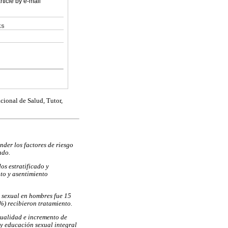
is article by e-mail
ks
es en Salud
nder los factores de riesgo
ado.
os estratificado y
to y asentimiento
 sexual en hombres fue 15
) recibieron tratamiento.
xualidad e incremento de
y educación sexual integral