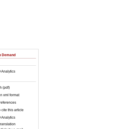
on Demand
 Analytics
h (pdf)
 in xml format
 references
cite this article
 Analytics
ic translation