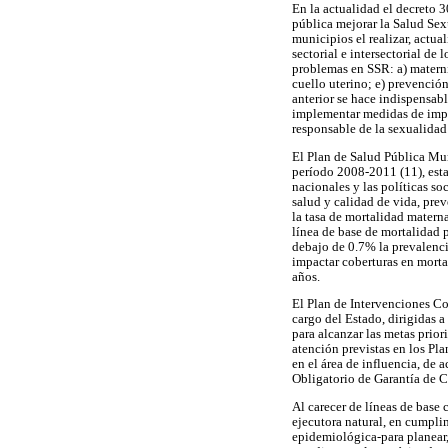
En la actualidad el decreto 
pública mejorar la Salud Sexu
municipios el realizar, actual
sectorial e intersectorial de 
problemas en SSR: a) materni
cuello uterino; e) prevención
anterior se hace indispensabl
implementar medidas de impac
responsable de la sexualidad
El Plan de Salud Pública Mu
período 2008-2011 (11), estab
nacionales y las políticas so
salud y calidad de vida, prev
la tasa de mortalidad matern
línea de base de mortalidad 
debajo de 0.7% la prevalenci
impactar coberturas en mortal
años.
El Plan de Intervenciones Co
cargo del Estado, dirigidas a
para alcanzar las metas prio
atención previstas en los Pl
en el área de influencia, de
Obligatorio de Garantía de C
Al carecer de líneas de base 
ejecutora natural, en cumpli
epidemiológica-para planear,