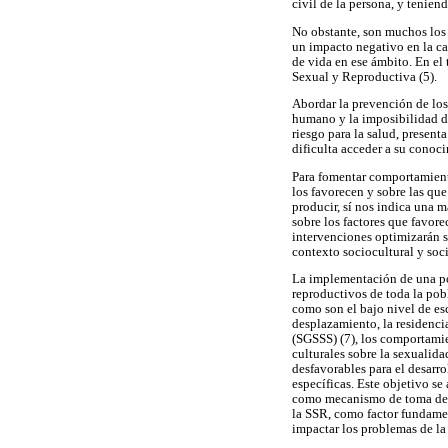
civil de la persona, y tenien
No obstante, son muchos los 
un impacto negativo en la ca
de vida en ese ámbito. En el 
Sexual y Reproductiva (5).
Abordar la prevención de los
humano y la imposibilidad de
riesgo para la salud, present
dificulta acceder a su conoci
Para fomentar comportamiento
los favorecen y sobre las que
producir, sí nos indica una 
sobre los factores que favore
intervenciones optimizarán s
contexto sociocultural y soc
La implementación de una pol
reproductivos de toda la pob
como son el bajo nivel de esc
desplazamiento, la residenci
(SGSSS) (7), los comportamien
culturales sobre la sexualida
desfavorables para el desarro
específicas. Este objetivo se
como mecanismo de toma de de
la SSR, como factor fundament
impactar los problemas de la