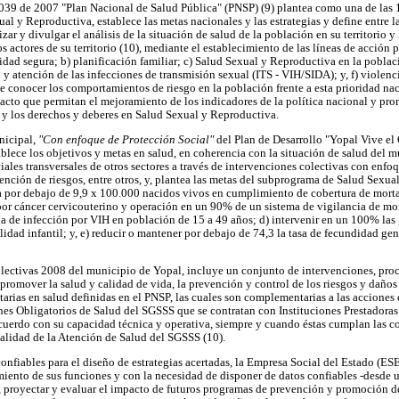
3039 de 2007 "Plan Nacional de Salud Pública" (PNSP) (9) plantea como una de las 
al y Reproductiva, establece las metas nacionales y las estrategias y define entre l
izar y divulgar el análisis de la situación de salud de la población en su territorio 
los actores de su territorio (10), mediante el establecimiento de las líneas de acción 
dad segura; b) planificación familiar; c) Salud Sexual y Reproductiva en la poblac
 y atención de las infecciones de transmisión sexual (ITS - VIH/SIDA); y, f) violenc
e conocer los comportamientos de riesgo en la población frente a esta prioridad nac
to que permitan el mejoramiento de los indicadores de la política nacional y prom
 y los derechos y deberes en Salud Sexual y Reproductiva.
nicipal,
"Con enfoque de Protección Social"
del Plan de Desarrollo "Yopal Vive el
lece los objetivos y metas en salud, en coherencia con la situación de salud del mu
ciales transversales de otros sectores a través de intervenciones colectivas con enf
ención de riesgos, entre otros, y, plantea las metas del subprograma de Salud Sexua
a por debajo de 9,9 x 100.000 nacidos vivos en cumplimiento de cobertura de mortal
por cáncer cervicouterino y operación en un 90% de un sistema de vigilancia de mo
a de infección por VIH en población de 15 a 49 años; d) intervenir en un 100% las 
idad infantil; y, e) reducir o mantener por debajo de 74,3 la tasa de fecundidad ge
lectivas 2008 del municipio de Yopal, incluye un conjunto de intervenciones, pro
 promover la salud y calidad de vida, la prevención y control de los riesgos y daños
ritarias en salud definidas en el PNSP, las cuales son complementarias a las accione
anes Obligatorios de Salud del SGSSS que se contratan con Instituciones Prestadoras
 acuerdo con su capacidad técnica y operativa, siempre y cuando éstas cumplan las 
alidad de la Atención de Salud del SGSSS (10).
confiables para el diseño de estrategias acertadas, la Empresa Social del Estado (E
miento de sus funciones y con la necesidad de disponer de datos confiables -desde 
 proyectar y evaluar el impacto de futuros programas de prevención y promoción d