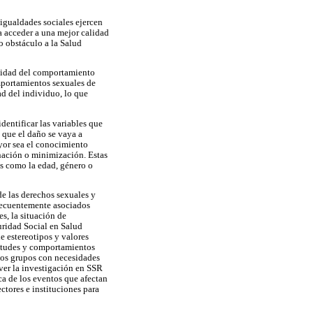
igualdades sociales ejercen
a acceder a una mejor calidad
io obstáculo a la Salud
ejidad del comportamiento
omportamientos sexuales de
ad del individuo, lo que
dentificar las variables que
a que el daño se vaya a
ayor sea el conocimiento
inación o minimización. Estas
es como la edad, género o
e las derechos sexuales y
frecuentemente asociados
s, la situación de
uridad Social en Salud
e estereotipos y valores
ctitudes y comportamientos
a los grupos con necesidades
over la investigación en SSR
ca de los eventos que afectan
ctores e instituciones para