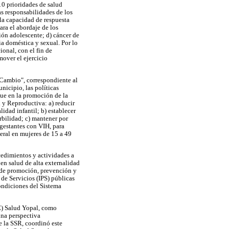
10 prioridades de salud
as responsabilidades de los
y la capacidad de respuesta
para el abordaje de los
ión adolescente; d) cáncer de
ia doméstica y sexual. Por lo
ional, con el fin de
over el ejercicio
 Cambio", correspondiente al
nicipio, las políticas
oque en la promoción de la
l y Reproductiva: a) reducir
idad infantil; b) establecer
rbilidad; c) mantener por
gestantes con VIH, para
neral en mujeres de 15 a 49
cedimientos y actividades a
 en salud de alta externalidad
s de promoción, prevención y
 de Servicios (IPS) públicas
condiciones del Sistema
SE) Salud Yopal, como
una perspectiva
e la SSR, coordinó este