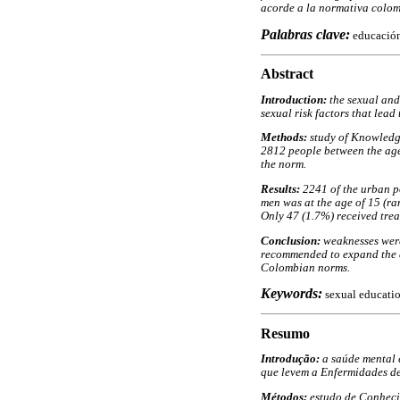
acorde a la normativa colo
Palabras clave:
educación
Abstract
Introduction:
the sexual and
sexual risk factors that lead
Methods:
study of Knowledge
2812 people between the age
the norm.
Results:
2241 of the urban p
men was at the age of 15 (ra
Only 47 (1.7%) received trea
Conclusion:
weaknesses were 
recommended to expand the a
Colombian norms.
Keywords:
sexual educatio
Resumo
Introdução:
a saúde mental 
que levem a Enfermidades de
Métodos:
estudo de Conheci