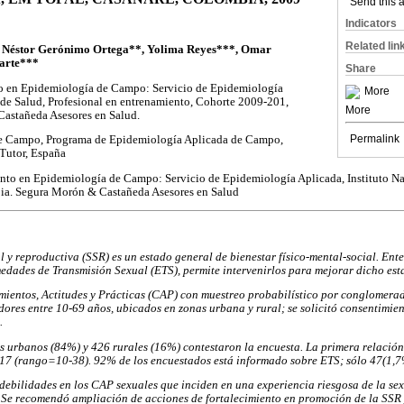
Send th
Indicators
, Néstor Gerónimo Ortega**, Yolima Reyes***, Omar
Related lin
arte***
Share
o en Epidemiología de Campo: Servicio de Epidemiología
 de Salud, Profesional en entrenamiento, Cohorte 2009-201,
More
astañeda Asesores en Salud.
More
e Campo, Programa de Epidemiología Aplicada de Campo,
Permalink
, Tutor, España
nto en Epidemiología de Campo: Servicio de Epidemiología
l de Salud, Tutor, Cohorte 2009-2011, Colombia. Segura Morón & Castañeda Asesor
l y reproductiva (SSR) es un estado general de bienestar físico-mental-social. Ente
edades de Transmisión Sexual (ETS), permite intervenirlos para mejorar dicho est
ientos, Actitudes y Prácticas (CAP) con muestreo probabilístico por conglomerad
ores entre 10-69 años, ubicados en zonas urbana y rural; se solicitó consentimien
.
 urbanos (84%) y 426 rurales (16%) contestaron la encuesta. La primera relación
17 (rango=10-38). 92% de los encuestados está informado sobre ETS; sólo 47(1,7%
debilidades en los CAP sexuales que inciden en una experiencia riesgosa de la se
. Se recomendó ampliación de acciones de fortalecimiento en promoción de la SSR 