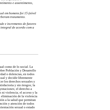
entimento e assentimento,
al em homens foi 15 (nível
ceberam tratamento.
de e incremento de fatores
 integral de acordo com a
ual como de lo social. La
obre Población y Desarrollo
edad o dolencias, en todos
xual y decidir libremente
cer los derechos sexuales y
sfactoria y sin riesgos; la
gestaciones; el derecho a
 ni violencia; el acceso y la
a eliminación de la violencia
ción a la salud que permitan
ención y atención de todos
orientación sexual o estado