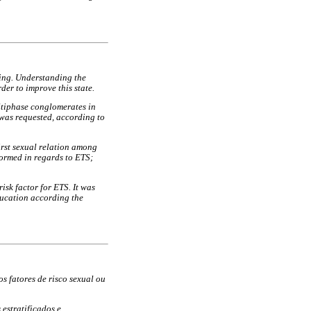
eing. Understanding the
rder to improve this state.
ltiphase conglomerates in
was requested, according to
irst sexual relation among
formed in regards to ETS;
isk factor for ETS. It was
ducation according the
s fatores de risco sexual ou
estratificados e