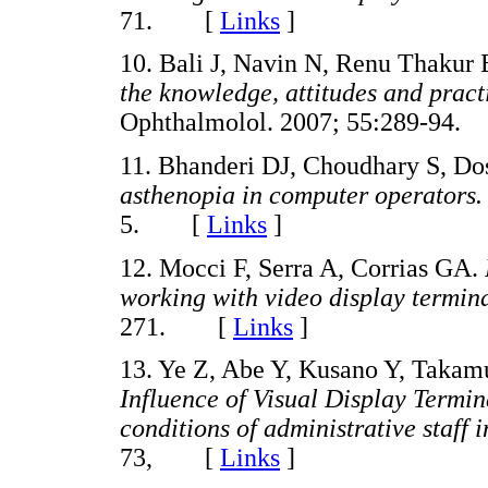
71. [
Links
]
10. Bali J, Navin N, Renu Thakur
the knowledge, attitudes and pract
Ophthalmolol. 2007; 55:289-9
11. Bhanderi DJ, Choudhary S, D
asthenopia in computer operators
5. [
Links
]
12. Mocci F, Serra A, Corrias GA.
working with video display termin
271. [
Links
]
13. Ye Z, Abe Y, Kusano Y, Takam
Influence of Visual Display Termin
conditions of administrative staff 
73, [
Links
]