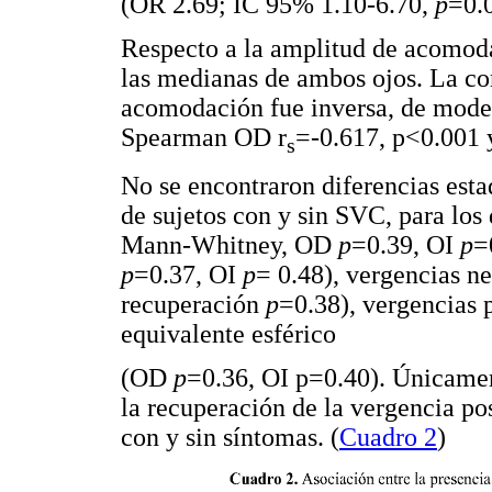
(OR 2.69; IC 95% 1.10-6.70,
p
=0.
Respecto a la amplitud de acomoda
las medianas de ambos ojos. La cor
acomodación fue inversa, de moder
Spearman OD r
=-0.617, p<0.001 
s
No se encontraron diferencias esta
de sujetos con y sin SVC, para los
Mann-Whitney, OD
p
=0.39, OI
p
=
p
=0.37, OI
p
= 0.48), vergencias n
recuperación
p
=0.38), vergencias 
equivalente esférico
(OD
p
=0.36, OI p=0.40). Únicament
la recuperación de la vergencia po
con y sin síntomas. (
Cuadro 2
)