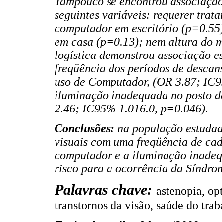
Tampouco se encontrou associação 
seguintes variáveis: requerer trat
computador em escritório (p=0.55
em casa (p=0.13); nem altura do m
logística demonstrou associação es
freqüência dos períodos de descan
uso de Computador, (OR 3.87; IC9
iluminação inadequada no posto d
2.46; IC95% 1.016.0, p=0.046).
Conclusões:
na população estudad
visuais com uma freqüência de cad
computador e a iluminação inadequ
risco para a ocorrência da Síndro
Palavras chave:
astenopia, op
transtornos da visão, saúde do trab