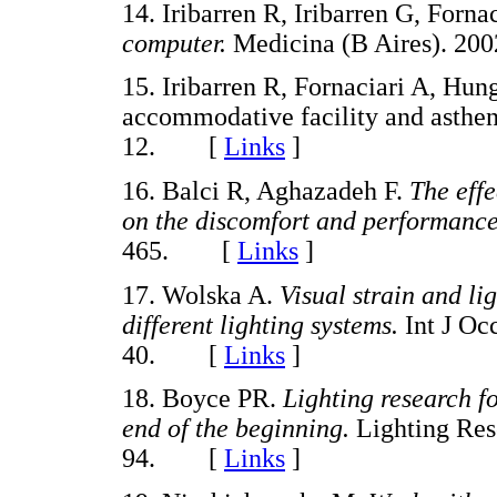
14. Iribarren R, Iribarren G, Forna
computer.
Medicina (B Aires). 2
15. Iribarren R, Fornaciari A, Hu
accommodative facility and asthen
12. [
Links
]
16. Balci R, Aghazadeh F.
The effe
on the discomfort and performanc
465. [
Links
]
17. Wolska A.
Visual strain and li
different lighting systems.
Int J Oc
40. [
Links
]
18. Boyce PR.
Lighting research fo
end of the beginning.
Lighting Res
94. [
Links
]