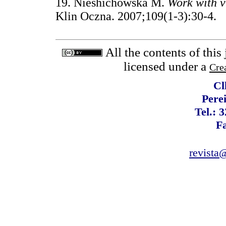
19. Nieshichowska M.
Work with vi
Klin Oczna. 2007;109(1-3):30-
All the contents of this
licensed under a
Cre
Cl
Pere
Tel.: 
F
revista