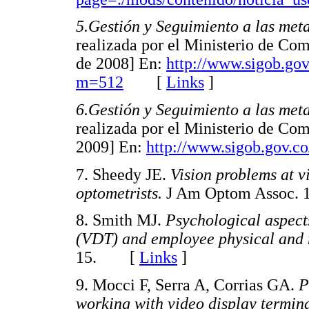
5.
Gestión y Seguimiento a las met
realizada por el Ministerio de Co
de 2008] En:
http://www.sigob.gov
m=512
[
Links
]
6.
Gestión y Seguimiento a las met
realizada por el Ministerio de Co
2009] En:
http://www.sigob.gov.c
7. Sheedy JE.
Vision problems at v
optometrists.
J Am Optom Assoc.
8. Smith MJ.
Psychological aspect
(VDT) and employee physical and 
15. [
Links
]
9. Mocci F, Serra A, Corrias GA.
P
working with video display termin