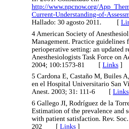
http://www.npcnow.org/App_Themes
Current-Understanding-of-Assess
Hallado: 30 agosto 2011. [
Li
4 American Society of Anesthesiol
Management. Practice guidelines 
perioperative setting: an updated 
Anesthesiologists Task Force on 
2004; 100:1573-81 [
Links
]
5 Cardona E, Castaño M, Builes A,
en el Hospital Universitario San V
Anest. 2003; 31: 111-6 [
Links
6 Gallego JI, Rodríguez de la Tor
Estimation of the prevalence and s
with patient satisfaction. Rev. Soc
202 [
Links
]