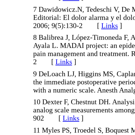
7 Dawidowicz.N, Tedeschi V, De
Editorial: El dolor alarma y el dol
2006; 9(5):130-2 [
Links
]
8 Balibrea J, López-Timoneda F, 
Ayala L. MADAI project: an epidem
pain management and treatment. Re
2 [
Links
]
9 DeLoach LJ, Higgins MS, Caplan 
the immediate postoperative period:
with a numeric scale. Anesth An
10 Dexter F, Chestnut DH. Analysis 
analog scale measurements among 
902 [
Links
]
11 Myles PS, Troedel S, Boquest M