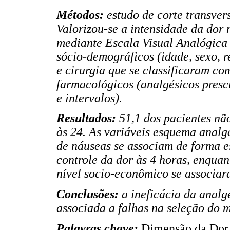
Métodos:
estudo de corte transver
Valorizou-se a intensidade da dor 
mediante Escala Visual Analógica
sócio-demográficos (idade, sexo, r
e cirurgia que se classificaram com
farmacológicos (analgésicos prescr
e intervalos).
Resultados:
51,1 dos pacientes nã
às 24. As variáveis esquema analg
de náuseas se associam de forma es
controle da dor às 4 horas, enquan
nível socio-econômico se associara
Conclusões:
a ineficácia da analg
associada a falhas na seleção do
Palavras chave:
Dimensão da Dor,