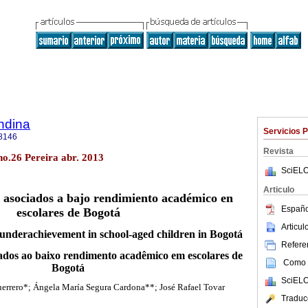
ndina
Servicios 
8146
Revista
 no.26 Pereira abr. 2013
SciELO
Articulo
o asociados a bajo rendimiento académico en
Españo
escolares de Bogotá
Articu
o underachievement in school-aged children in Bogotá
Referen
iados ao baixo rendimento acadêmico em escolares de
Como c
Bogotá
SciELO
errero*; Ángela María Segura Cardona**; José Rafael Tovar
Traduc