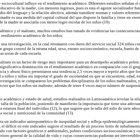
sociocultural influye en el rendimiento académico. Diferentes estudios señalan el e
ducativo de la madre, con menores ingresos, pues es esta el agente socializador fu
dio del lenguaje y la relación afectiva, además transfiere normas y valores referente
 madre es una medida del capital cultural del que dispone la familia y tiene un eno
e la madre se asociaría con menor logro escolar de los niños (10).
démico y el maltrato, muchos estudios han tratado de evidenciar las consecuencias 
l rendimiento académico de los niños:
una investigación, en la cual retomaron con datos del servicio social 324 niños con
 grupo control de la misma edad, sexo, estrato socioeconómico, escuela, barrio de 
as notas de cada escuela.
altrato es un factor de riesgo muy importante para un desempeño académico pobre; 
 significativa disminución en el rendimiento académico en comparación con el grup
ncia y abuso físico presentaron una tendencia 2,5 veces mayor a repetir años que los
l a niños y niñas sin importar el grado de escolaridad en que se encuentren, edad, 
investigación se compararon los problemas disciplinarios de los niños maltratados, 
irector que los niños sin maltrato, además de tener 4 veces mayor número de suspe
o académico y estado de salud, estudios realizados en Latinoamérica revelan la rela
 talla de la población, poniendo de manifiesto la importancia que tiene una adecua
a estatura final del individuo (12), lo que sugiere que la talla del niño de siete años
ia social y nutricional de la comunidad (13).
enta un indicador antropométrico de inequidad social y refleja epidemiológicamente
r, el déficit en este indicador sugiere el resultado de un proceso lento de subaliment
ado con factores genéticos y ambientales, pobres condiciones socioeconómicas y cul
rioro general de la calidad de vida y cuyas consecuencias pudieran ser irreversibles