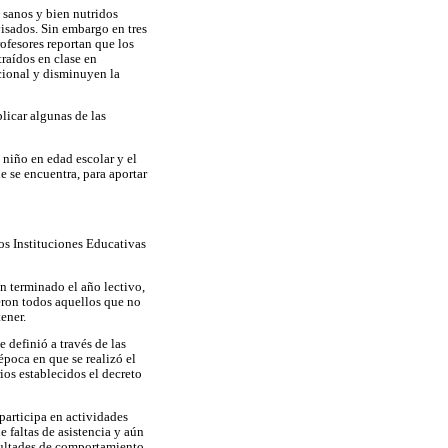
 sanos y bien nutridos
visados. Sin embargo en tres
rofesores reportan que los
raídos en clase en
cional y disminuyen la
licar algunas de las
n niño en edad escolar y el
e se encuentra, para aportar
os Instituciones Educativas
n terminado el año lectivo,
eron todos aquellos que no
ener.
 definió a través de las
época en que se realizó el
ios establecidos el decreto
participa en actividades
e faltas de asistencia y aún
cultades de comportamiento.