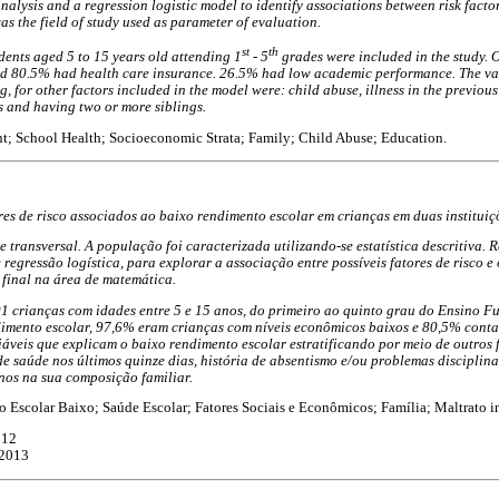
nalysis and a regression logistic model to identify associations between risk fact
 the field of study used as parameter of evaluation.
st
th
udents aged 5 to 15 years old attending 1
- 5
grades were included in the study. 
d 80.5% had health care insurance. 26.5% had low academic performance. The var
, for other factors included in the model were: child abuse, illness in the previous
s and having two or more siblings.
; School Health; Socioeconomic Strata; Family; Child Abuse; Education.
res de risco associados ao baixo rendimento escolar em crianças em duas instituiç
e transversal. A população foi caracterizada utilizando-se estatística descritiva. 
 regressão logística, para explorar a associação entre possíveis fatores de risco e
final na área de matemática.
1 crianças com idades entre 5 e 15 anos, do primeiro ao quinto grau do Ensino 
imento escolar, 97,6% eram crianças com níveis econômicos baixos e 80,5% con
iáveis que explicam o baixo rendimento escolar estratificando por meio de outros 
e saúde nos últimos quinze dias, história de absentismo e/ou problemas disciplina
anos na sua composição familiar.
 Escolar Baixo; Saúde Escolar; Fatores Sociais e Econômicos; Família; Maltrato in
012
/2013