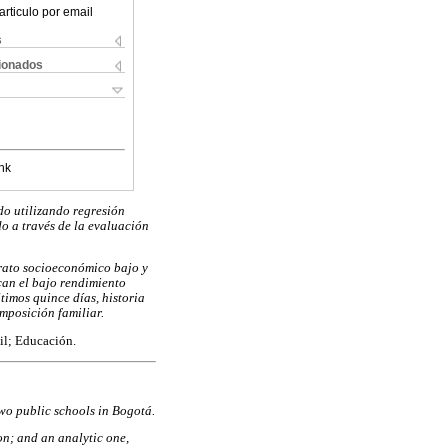
articulo por email
s
cionados
nk
ado utilizando regresión
do a través de la evaluación
trato socioeconómico bajo y
can el bajo rendimiento
timos quince días, historia
mposición familiar.
il; Educación.
wo public schools in Bogotá.
on; and an analytic one,