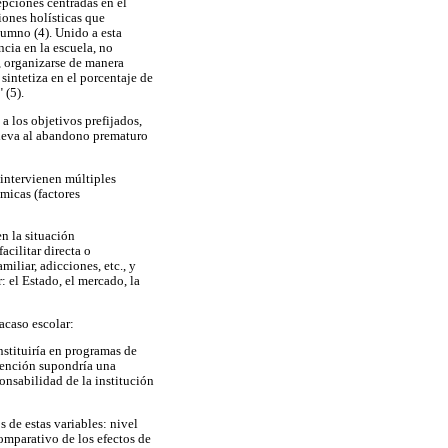
epciones centradas en el
iones holísticas que
lumno (4). Unido a esta
ncia en la escuela, no
, organizarse de manera
sintetiza en el porcentaje de
 (5).
a los objetivos prefijados,
lleva al abandono prematuro
 intervienen múltiples
ómicas (factores
en la situación
cilitar directa o
iliar, adicciones, etc., y
: el Estado, el mercado, la
acaso escolar:
nstituiría en programas de
rvención supondría una
onsabilidad de la institución
s de estas variables: nivel
omparativo de los efectos de