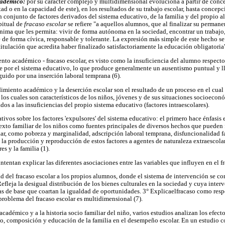
cadémico:
por su carácter complejo y multidimensional evoluciona a partir de conc
d o en la capacidad de este), en los resultados de su trabajo escolar, hasta concepc
 conjunto de factores derivados del sistema educativo, de la familia y del propio a
bitual de
fracaso escolar
se refiere "a aquellos alumnos, que al finalizar su permane
ima que les permita: vivir de forma autónoma en la sociedad, encontrar un trabajo
de forma cívica, responsable y tolerante. La expresión más simple de este hecho se 
tulación que acredita haber finalizado satisfactoriamente la educación obligatoria"
to académico - fracaso escolar, es visto como la insuficiencia del alumno respecto 
se por el sistema educativo, lo que produce generalmente un ausentismo puntual y 
guido por una inserción laboral temprana (6).
dimiento académico y la deserción escolar son el resultado de un proceso en el cual
 los cuales son característicos de los niños, jóvenes y de sus situaciones socioecon
ados a las insuficiencias del propio sistema educativo (factores intraescolares).
tivos sobre los factores 'expulsores' del sistema educativo: el primero hace énfasis 
xto familiar de los niños como fuentes principales de diversos hechos que pueden fa
lar, como pobreza y marginalidad, adscripción laboral temprana, disfuncionalidad fam
 la producción y reproducción de estos factores a agentes de naturaleza extraescolar
s y la familia (1).
tentan explicar las diferentes asociaciones entre las variables que influyen en el fr
d del fracaso escolar a los propios alumnos, donde el sistema de intervención se co
efleja la desigual distribución de los bienes culturales en la sociedad y cuya inte
as de base que coartan la igualdad de oportunidades. 3° Explicaelfracaso como resp
problema del fracaso escolar es multidimensional (7).
cadémico y a la historia socio familiar del niño, varios estudios analizan los efecto
, composición y educación de la familia en el desempeño escolar. En un estudio c