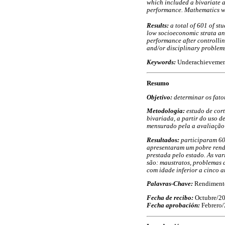
which included a bivariate a
performance. Mathematics was
Results:
a total of 601 of st
low socioeconomic strata an
performance after controlling
and/or disciplinary problem
Keywords:
Underachievement
Resumo
Objetivo:
determinar os fato
Metodologia:
estudo de cort
bivariada, a partir do uso de
mensurado pela a avaliação 
Resultados:
participaram 60
apresentaram um pobre rend
prestada pelo estado. As var
são: maustratos, problemas d
com idade inferior a cinco 
Palavras-Chave:
Rendimento
Fecha de recibo:
Octubre/2
Fecha aprobación:
Febrero