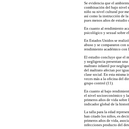
Se evidencia que el ambiente 
combinación del bajo nivel e
niño su nivel cultural por me
así como la instrucción de la
pues menos años de estudio d
En cuanto al rendimiento aca
psicológico y sexual sobre e
En Estados Unidos se realizó 
abuso y se compararon con un
rendimiento académico con l
El estudio concluye que el m
y negligencia presentan una
maltrato infantil por neglige
del maltrato afectan por igua
clase social. En esta misma 
veces más a la oficina del d
grupo control (11).
En cuanto al bajo rendimient
el nivel socioeconómico y la
primeros años de vida sobre l
indicador global de la histor
La talla para la edad repres
han criado los niños, es deci
primeros años de vida, asoci
infecciones producto del dete