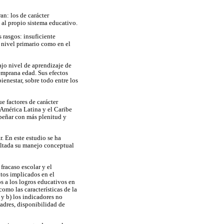
an: los de carácter
 al propio sistema educativo.
 rasgos: insuficiente
l nivel primario como en el
ajo nivel de aprendizaje de
emprana edad. Sus efectos
enestar, sobre todo entre los
e factores de carácter
 América Latina y el Caribe
mpeñar con más plenitud y
r. En este estudio se ha
ultada su manejo conceptual
fracaso escolar y el
ntos implicados en el
s a los logros educativos en
como las características de la
 y b) los indicadores no
padres, disponibilidad de