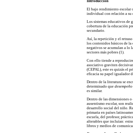
Introducción
El bajo rendimiento escolar o
individual con relación a su 
Los sistemas educativos de g
cobertura de la educación pre
secundario.
Así, la repetición y el retra
los contenidos básicos de la
negativos se acumulan a lo l
sectores más pobres (1).
Con ello tiende a reproducir
asociativo graviten decisiva
(CEPAL), este es quizás el p
eficacia su papel igualador d
Dentro de la literatura se en
determinado que
desempeñ
es similar.
Dentro de las dimensiones o 
ausentismo escolar, son real
desarrollo social del niño. 
primaria en países latinoamer
escuela, del profesor, prácti
alterables que incluían: estr
libros y medios de comunicac