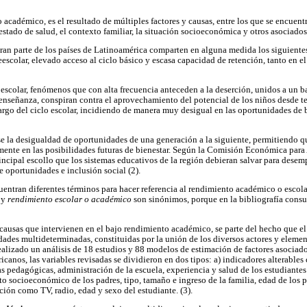
 académico, es el resultado de múltiples factores y causas, entre los que se encuentr
estado de salud, el contexto familiar, la situación socioeconómica y otros asociados
ran parte de los países de Latinoamérica comparten en alguna medida los siguientes
escolar, elevado acceso al ciclo básico y escasa capacidad de retención, tanto en e
so escolar, fenómenos que con alta frecuencia anteceden a la deserción, unidos a un b
 enseñanza, conspiran contra el aprovechamiento del potencial de los niños desde t
argo del ciclo escolar, incidiendo de manera muy desigual en las oportunidades de bi
se la desigualdad de oportunidades de una generación a la siguiente, permitiendo qu
mente en las posibilidades futuras de bienestar. Según la Comisión Económica para
rincipal escollo que los sistemas educativos de la región debieran salvar para dese
e oportunidades e inclusión social (2).
cuentran diferentes términos para hacer referencia al rendimiento académico o escola
o
y
rendimiento escolar o académico
son sinónimos, porque en la bibliografía cons
causas que intervienen en el bajo rendimiento académico, se parte del hecho que el 
idades multideterminadas, constituidas por la unión de los diversos actores y eleme
Realizado un análisis de 18 estudios y 88 modelos de estimación de factores asociado
icanos, las variables revisadas se dividieron en dos tipos: a) indicadores alterables 
cas pedagógicas, administración de la escuela, experiencia y salud de los estudiantes
ato socioeconómico de los padres, tipo, tamaño e ingreso de la familia, edad de los 
ión como TV, radio, edad y sexo del estudiante. (3).