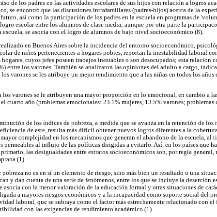
so de los padres en las actividades escolares de sus hijos con relación a logros a
, se encontró que las discusiones intrafamiliares (padres-hijos) acerca de la experi
futuro, así como la participación de los padres en la escuela en programas de 'volu
logro escolar entre los alumnos de clase media; aunque por otra parte la participaci
 escuela, se asocia con el logro de alumnos de bajo nivel socioeconómico (8).
realizado en Buenos Aires sobre la incidencia del entorno socioeconómico, psicológ
colar de niños pertenecientes a hogares pobres, reportan la inestabilidad laboral co
 hogares, cuyos jefes poseen trabajos inestables o son desocupados; esta relación c
%) entre los varones. También se analizaron las opiniones del adulto a cargo, indic
 los varones se les atribuye un mejor rendimiento que a las niñas en todos los años 
a los varones se le atribuyen una mayor proporción en lo emocional, en cambio a la
ra el cuarto año (problemas emocionales: 23.1% mujeres, 13.5% varones; problemas
minución de los índices de pobreza, a medida que se avanza en la retención de los n
eficiencia de este, resulta más difícil obtener nuevos logros diferentes a la cobertur
a mayor complejidad en los mecanismos que generan el abandono de la escuela, al 
s permeables al influjo de las políticas dirigidas a evitarlo. Así, en los países que
o primario, las desigualdades entre estratos socioeconómicos son, por regla general
prana (1).
 pobreza no es en sí un elemento de riesgo, sino más bien un resultado o una situac
ican y dan cuenta de una serie de fenómenos, entre los que se incluye la deserción es
 asocia con la menor valoración de la educación formal y otras situaciones de caráct
igada a mayores riesgos económicos y a la incapacidad como soporte social del pr
vidad laboral, que se subraya como el factor más estrechamente relacionado con el fr
tibilidad con las exigencias de rendimiento académico (1).