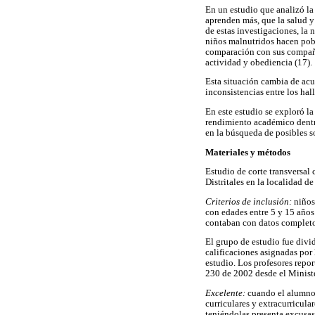
En un estudio que analizó la
aprenden más, que la salud y 
de estas investigaciones, la 
niños malnutridos hacen pobr
comparación con sus compañer
actividad y obediencia (17).
Esta situación cambia de acu
inconsistencias entre los hal
En este estudio se exploró la
rendimiento académico dentro
en la búsqueda de posibles s
Materiales y métodos
Estudio de corte transversal
Distritales en la localidad 
Criterios de inclusión:
niños
con edades entre 5 y 15 años
contaban con datos completos
El grupo de estudio fue divi
calificaciones asignadas por
estudio. Los profesores repor
230 de 2002 desde el Ministe
Excelente:
cuando el alumno 
curriculares y extracurricular
teniéndolas presenta excusas