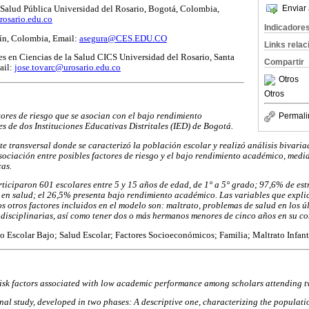
Enviar 
 Salud Pública Universidad del Rosario, Bogotá, Colombia,
rosario.edu.co
Indicadore
ín, Colombia, Email:
asegura@CES.EDU.CO
Links rela
es en Ciencias de la Salud CICS Universidad del Rosario, Santa
Compartir
ail:
jose.tovarc@urosario.edu.co
Otros
Otros
tores de riesgo que se asocian con el bajo rendimiento
Permali
s de dos Instituciones Educativas Distritales (IED) de Bogotá.
te transversal donde se caracterizó la población escolar y realizó análisis bivari
asociación entre posibles factores de riesgo y el bajo rendimiento académico, medi
cas.
articiparon 601 escolares entre 5 y 15 años de edad, de 1° a 5° grado; 97,6% de es
en salud; el 26,5% presenta bajo rendimiento académico. Las variables que expli
 otros factores incluidos en el modelo son: maltrato, problemas de salud en los úl
 disciplinarias, así como tener dos o más hermanos menores de cinco años en su co
 Escolar Bajo; Salud Escolar; Factores Socioeconómicos; Familia; Maltrato Infant
risk factors associated with low academic performance among scholars attending t
onal study, developed in two phases: A descriptive one, characterizing the populati