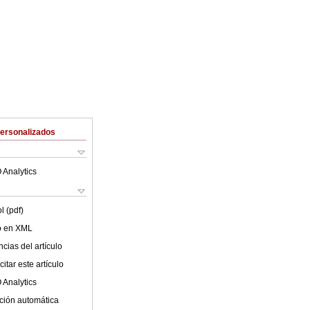
Personalizados
 Analytics
l (pdf)
lo en XML
cias del artículo
itar este artículo
 Analytics
ción automática