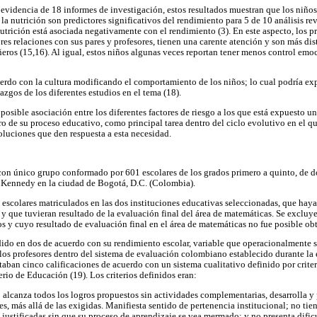
 evidencia de 18 informes de investigación, estos resultados muestran que los niños
la nutrición son predictores significativos del rendimiento para 5 de 10 análisis re
nutrición está asociada negativamente con el rendimiento (3). En este aspecto, los p
es relaciones con sus pares y profesores, tienen una carente atención y son más dist
os (15,16). Al igual, estos niños algunas veces reportan tener menos control emo
erdo con la cultura modificando el comportamiento de los niños; lo cual podría exp
lazgos de los diferentes estudios en el tema (18).
 posible asociación entre los diferentes factores de riesgo a los que está expuesto u
 de su proceso educativo, como principal tarea dentro del ciclo evolutivo en el qu
oluciones que den respuesta a esta necesidad.
 con único grupo conformado por 601 escolares de los grados primero a quinto, de d
de Kennedy en la ciudad de Bogotá, D.C. (Colombia).
 escolares matriculados en las dos instituciones educativas seleccionadas, que haya
 y que tuvieran resultado de la evaluación final del área de matemáticas. Se excluy
 y cuyo resultado de evaluación final en el área de matemáticas no fue posible obt
dido en dos de acuerdo con su rendimiento escolar, variable que operacionalmente se
 los profesores dentro del sistema de evaluación colombiano establecido durante la 
taban cinco calificaciones de acuerdo con un sistema cualitativo definido por criter
rio de Educación (19). Los criterios definidos eran:
alcanza todos los logros propuestos sin actividades complementarias, desarrolla y 
es, más allá de las exigidas. Manifiesta sentido de pertenencia institucional; no tien
 justificadas sin que su proceso de aprendizaje se vea mermado; y no presenta difi