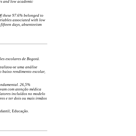
ors and low academic
Of these 97.6% belonged to
iables associated with low
 fifteen days, absenteeism
ões escolares de Bogotá.
Realizou-se uma análise
 o baixo rendimento escolar,
Fundamental. 26,5%
tavam com atenção médica
fatores incluídos no modelo
res e ter dois ou mais irmãos
fantil; Educação.