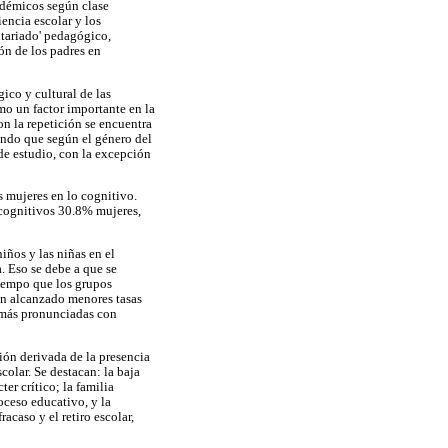
cadémicos según clase
encia escolar y los
ntariado' pedagógico,
ón de los padres en
ico y cultural de las
mo un factor importante en la
on la repetición se encuentra
ando que según el género del
de estudio, con la excepción
s mujeres en lo cognitivo.
 cognitivos 30.8% mujeres,
iños y las niñas en el
a. Eso se debe a que se
tiempo que los grupos
 han alcanzado menores tasas
, más pronunciadas con
ión derivada de la presencia
colar. Se destacan: la baja
er crítico; la familia
oceso educativo, y la
acaso y el retiro escolar,