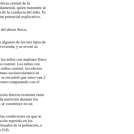
fecto central de la
ndamental, quien transmite al
s de la conducta del niño. Es
rme potencial explicativo,
del abuso físico,
 algunos de los tres tipos de
vivienda, y se revisó su
los niños con maltrato físico
o control. Los niños con
 niños control; los efectos
estrato socioeconómico ni
y se encontró que estos van 2
nsiones comparando con el
ción directa existente entre
da nutrición durante los
, se constituye en un
 las condiciones en que se
ación repetido en los
turales de la población, e
 (14).