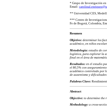
* Grupo de Investigación en
Email:
carolinal.enriquez@u
** Universidad CES, Medell
*** Centro de Investigacion
Fe de Bogotá, Colombia, Em
Resumen
Objetivo:
determinar los fac
académico, en niños escolare
Metodología:
estudio de cor
logística, para explorar la 
final en el área de matemáti
Resultados:
en el estudio p
el 80,5% con aseguramiento 
académico controlado por los
de ausentismo y dificultades
Palabras Clave:
Rendimiento
Abstract
Objective:
to determine the 
Methodology:
a cross-secti