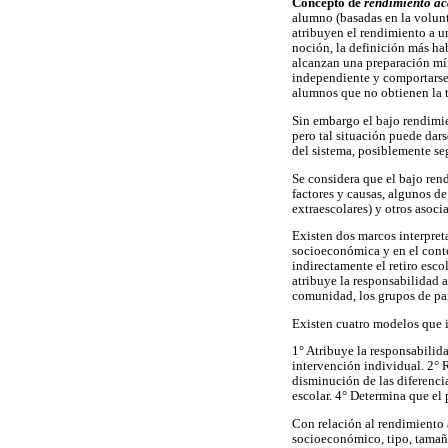
Concepto de
rendimiento a
alumno (basadas en la volunta
atribuyen el rendimiento a un
noción, la definición más ha
alcanzan una preparación mín
independiente y comportarse 
alumnos que no obtienen la ti
Sin embargo el bajo rendimien
pero tal situación puede dar
del sistema, posiblemente se
Se considera que el bajo ren
factores y causas, algunos de
extraescolares) y otros asoci
Existen dos marcos interpreta
socioeconómica y en el conte
indirectamente el retiro esco
atribuye la responsabilidad a
comunidad, los grupos de pare
Existen cuatro modelos que in
1° Atribuye la responsabilida
intervención individual. 2° R
disminución de las diferenci
escolar. 4° Determina que el 
Con relación al rendimiento a
socioeconómico, tipo, tamaño