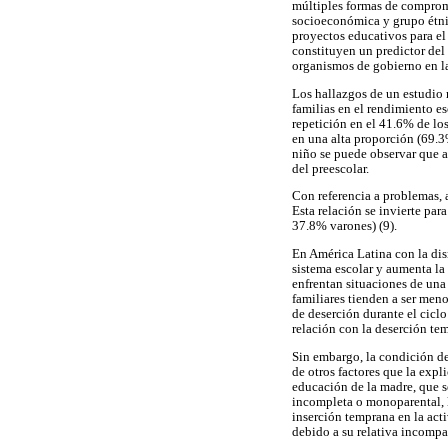
múltiples formas de compromi
socioeconómica y grupo étnico
proyectos educativos para el 
constituyen un predictor del 
organismos de gobierno en la
Los hallazgos de un estudio 
familias en el rendimiento es
repetición en el 41.6% de los
en una alta proporción (69.3
niño se puede observar que a
del preescolar.
Con referencia a problemas, 
Esta relación se invierte pa
37.8% varones) (9).
En América Latina con la dis
sistema escolar y aumenta la 
enfrentan situaciones de un
familiares tienden a ser meno
de deserción durante el cicl
relación con la deserción tem
Sin embargo, la condición de
de otros factores que la expl
educación de la madre, que se
incompleta o monoparental, l
inserción temprana en la acti
debido a su relativa incompa