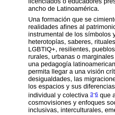
licenciados o educadores pres
ancho de Latinoamérica.
Una formación que se cimiente
realidades afines al patrimonio
instrumental de los símbolos y
heterotopías, saberes, ritual
LGBTIQ+, resilientes, pueblo
rurales, urbanas o marginales 
una pedagogía latinoamerican
permita llegar a una visión crí
desigualdades, las migraciones
los espacios y sus diferencias 
-
3
6
individual y colectiva
que a
cosmovisiones y enfoques soci
inclusivas, interculturales, em