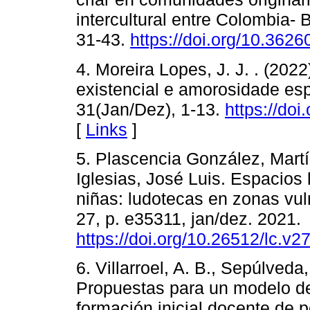
intercultural entre Colombia- B
31-43.
https://doi.org/10.3626
4. Moreira Lopes, J. J. . (2022
existencial e amorosidade es
31(Jan/Dez), 1-13.
https://do
[
Links
]
5. Plascencia González, Mart
Iglesias, José Luis. Espacios l
niñas: ludotecas en zonas vuln
27, p. e35311, jan/dez. 2021.
https://doi.org/10.26512/lc.v
6. Villarroel, A. B., Sepúlveda,
Propuestas para un modelo de
formación inicial docente de p