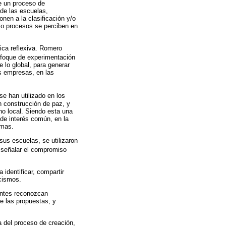
e un proceso de
 de las escuelas,
onen a la clasificación y/o
 o procesos se perciben en
ica reflexiva. Romero
nfoque de experimentación
 lo global, para generar
as empresas, en las
se han utilizado en los
n construcción de paz, y
no local. Siendo esta una
 de interés común, en la
emas.
sus escuelas, se utilizaron
 señalar el compromiso
 identificar, compartir
acismos.
antes reconozcan
e las propuestas, y
 del proceso de creación,