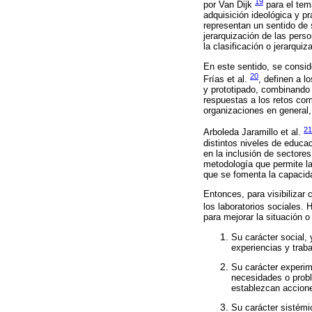
19
por Van Dijk
para el tem
adquisición ideológica y pr
representan un sentido de s
jerarquización de las per
la clasificación o jerarqui
En este sentido, se consid
20
Frías et al.
, definen a 
y prototipado, combinando 
respuestas a los retos com
organizaciones en general,
21
Arboleda Jaramillo et al.
distintos niveles de educa
en la inclusión de sectore
metodología que permite la
que se fomenta la capacida
Entonces, para visibilizar
los laboratorios sociales.
para mejorar la situación o
Su carácter social, 
experiencias y trab
Su carácter experim
necesidades o probl
establezcan accion
Su carácter sistémi