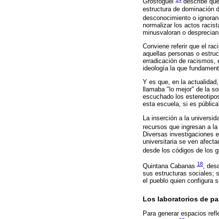
Grosfoguel
describe que 
estructura de dominación d
desconocimiento o ignoranc
normalizar los actos racist
minusvaloran o desprecian a
Conviene referir que el ra
aquellas personas o estruct
erradicación de racismos, 
ideología la que fundament
Y es que, en la actualidad
llamaba "lo mejor" de la s
escuchado los estereotipos
esta escuela, si es pública
La inserción a la universid
recursos que ingresan a la
Diversas investigaciones e
universitaria se ven afecta
desde los códigos de los g
18
Quintana Cabanas
, des
sus estructuras sociales; 
el pueblo quien configura 
Los laboratorios de pa
Para generar espacios refl