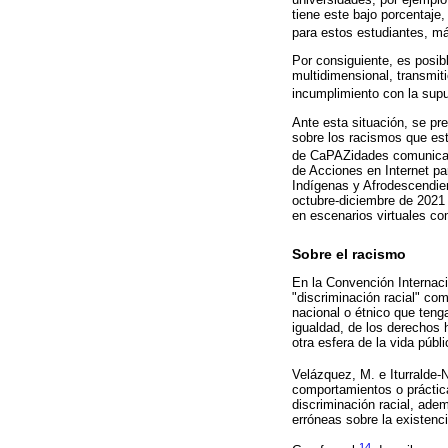
tiene este bajo porcentaje,
para estos estudiantes, m
Por consiguiente, es posib
multidimensional, transmiti
incumplimiento con la sup
Ante esta situación, se pr
sobre los racismos que est
de CaPAZidades comunicativ
de Acciones en Internet p
Indígenas y Afrodescendie
octubre-diciembre de 2021 
en escenarios virtuales co
Sobre el racismo
En la Convención Internaci
"discriminación racial" com
nacional o étnico que teng
igualdad, de los derechos 
otra esfera de la vida públi
Velázquez, M. e Iturralde-
comportamientos o prácticas
discriminación racial, ade
erróneas sobre la existenc
14