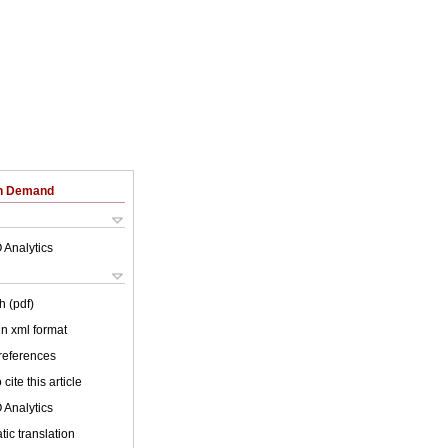
on Demand
 Analytics
h (pdf)
 in xml format
 references
cite this article
 Analytics
ic translation