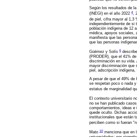
Según los resultados de la
4
(INEGI) en el año 2022
, 
de piel, cifra mayor al 1,3
independientemente de si t
población indígena de 12 
médica, apoyos sociales, a
manifiesta que las person
que las personas indígenas
6
Güémez y Solís
describe
(PRODER), que el 41% de l
discriminación en su vida
mayor discriminación que 
piel, adscripción indígena
A pesar de que el 49% de 
se respetan poco o nada y 
estatus de marginalidad qu
El contexto universitario 
no se han publicado casos
comportamientos, ideas e 
quede oculto. Dichas accio
institucionales que están 
perciben como si fueran "n
10
Mato
menciona que en la
universidades; por ejemplo