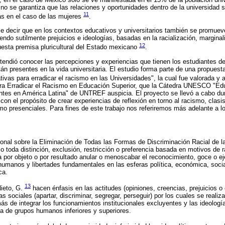
 no se garantiza que las relaciones y oportunidades dentro de la universidad s
11
ás en el caso de las mujeres
.
le decir que en los contextos educativos y universitarios también se promue
endo sutilmente prejuicios e ideologías, basadas en la racialización, marginal
12
uesta premisa pluricultural del Estado mexicano
.
etendió conocer las percepciones y experiencias que tienen los estudiantes d
án presentes en la vida universitaria. El estudio forma parte de una propues
as para erradicar el racismo en las Universidades", la cual fue valorada y 
ara Erradicar el Racismo en Educación Superior, que la Cátedra UNESCO "Ed
ntes en América Latina" de UNTREF auspicia. El proyecto se llevó a cabo du
con el propósito de crear experiencias de reflexión en torno al racismo, clasi
mo presenciales. Para fines de este trabajo nos referiremos más adelante a lo
onal sobre la Eliminación de Todas las Formas de Discriminación Racial de l
o toda distinción, exclusión, restricción o preferencia basada en motivos de ra
a por objeto o por resultado anular o menoscabar el reconocimiento, goce o ej
humanos y libertades fundamentales en las esferas política, económica, social
ca.
13
Nieto, G.
hacen énfasis en las actitudes (opiniones, creencias, prejuicios o 
 sociales (apartar, discriminar, segregar, perseguir) por los cuales se realiz
más de integrar los funcionamientos institucionales excluyentes y las ideolog
ia de grupos humanos inferiores y superiores.