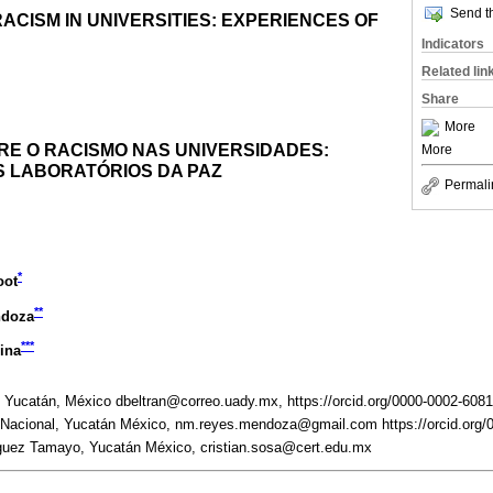
Send th
ACISM IN UNIVERSITIES: EXPERIENCES OF
Indicators
Related lin
Share
More
E O RACISMO NAS UNIVERSIDADES:
More
S LABORATÓRIOS DA PAZ
Permali
*
oot
**
ndoza
***
ina
Yucatán, México dbeltran@correo.uady.mx, https://orcid.org/0000-0002-608
Nacional, Yucatán México, nm.reyes.mendoza@gmail.com https://orcid.org/
guez Tamayo, Yucatán México, cristian.sosa@cert.edu.mx