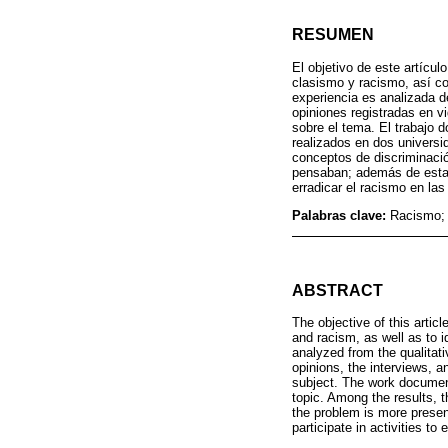
RESUMEN
El objetivo de este artícu
clasismo y racismo, así co
experiencia es analizada d
opiniones registradas en v
sobre el tema. El trabajo 
realizados en dos universi
conceptos de discriminaci
pensaban; además de estar
erradicar el racismo en las
Palabras clave:
Racismo; 
ABSTRACT
The objective of this artic
and racism, as well as to i
analyzed from the qualitat
opinions, the interviews, a
subject. The work document
topic. Among the results, t
the problem is more present
participate in activities to 