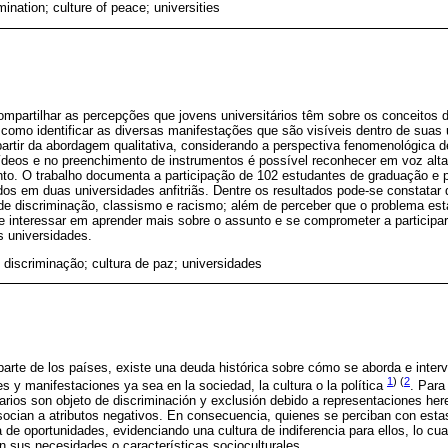
ination; culture of peace; universities
compartilhar as percepções que jovens universitários têm sobre os conceitos 
como identificar as diversas manifestações que são visíveis dentro de suas 
partir da abordagem qualitativa, considerando a perspectiva fenomenológica des
vídeos e no preenchimento de instrumentos é possível reconhecer em voz al
nto. O trabalho documenta a participação de 102 estudantes de graduação e
ados em duas universidades anfitriãs. Dentre os resultados pode-se constata
 de discriminação, classismo e racismo; além de perceber que o problema es
 interessar em aprender mais sobre o assunto e se comprometer a participar
s universidades.
discriminação; cultura de paz; universidades
rte de los países, existe una deuda histórica sobre cómo se aborda e inter
1
) (
2
s y manifestaciones ya sea en la sociedad, la cultura o la política
. Para
arios son objeto de discriminación y exclusión debido a representaciones he
ocian a atributos negativos. En consecuencia, quienes se perciban con estas
lta de oportunidades, evidenciando una cultura de indiferencia para ellos, lo cua
 sus necesidades o características socioculturales.