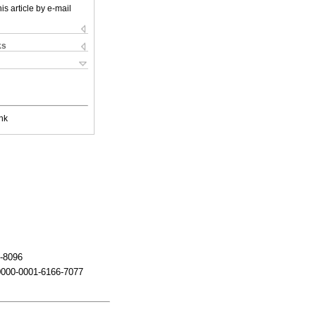
is article by e-mail
ks
nk
1-8096
0000-0001-6166-7077