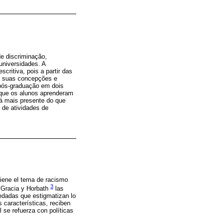
de discriminação,
universidades. A
critiva, pois a partir das
ta suas concepções e
 pós-graduação em dois
r que os alunos aprenderam
tá mais presente do que
 de atividades de
viene el tema de racismo
3
 Gracia y Horbath
las
redadas que estigmatizan lo
 características, reciben
l se refuerza con políticas