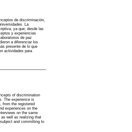
onceptos de discriminación,
universidades. La
riptiva, ya que, desde las
ceptos y experiencias
laboratorios de paz
ieron a diferenciar los
más presente de lo que
n actividades para
ncepts of discrimination
es. The experience is
, from the registered
 and experiences on the
interviews on the same
as well as realizing that
e subject and committing to