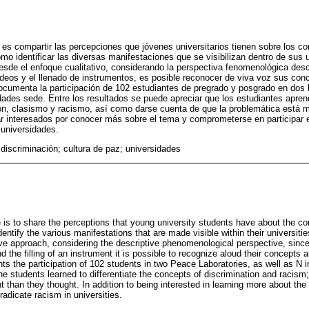
lo es compartir las percepciones que jóvenes universitarios tienen sobre los c
mo identificar las diversas manifestaciones que se visibilizan dentro de sus 
esde el enfoque cualitativo, considerando la perspectiva fenomenológica desc
ideos y el llenado de instrumentos, es posible reconocer de viva voz sus con
documenta la participación de 102 estudiantes de pregrado y posgrado en dos 
dades sede. Entre los resultados se puede apreciar que los estudiantes aprend
ón, clasismo y racismo, así como darse cuenta de que la problemática está 
 interesados por conocer más sobre el tema y comprometerse en participar e
 universidades.
discriminación; cultura de paz; universidades
le is to share the perceptions that young university students have about the co
dentify the various manifestations that are made visible within their universiti
ive approach, considering the descriptive phenomenological perspective, since
nd the filling of an instrument it is possible to recognize aloud their concepts
s the participation of 102 students in two Peace Laboratories, as well as N 
he students learned to differentiate the concepts of discrimination and racism; 
 than they thought. In addition to being interested in learning more about th
eradicate racism in universities.