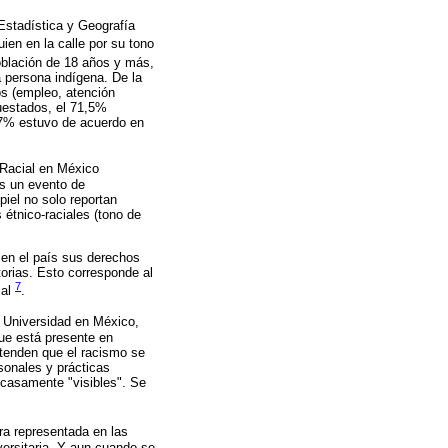
Estadística y Geografía
ien en la calle por su tono
población de 18 años y más,
a persona indígena. De la
s (empleo, atención
cuestados, el 71,5%
,7% estuvo de acuerdo en
-Racial en México
os un evento de
iel no solo reportan
étnico-raciales (tono de
 en el país sus derechos
orias. Esto corresponde al
7
ial
.
a Universidad en México,
ue está presente en
etenden que el racismo se
sonales y prácticas
scasamente "visibles". Se
ra representada en las
versitaria. Y aun cuando se