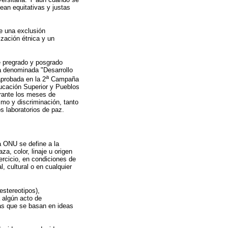
ean equitativas y justas
ve una exclusión
ización étnica y un
e pregrado y posgrado
ta denominada "Desarrollo
a
aprobada en la 2
Campaña
ucación Superior y Pueblos
rante los meses de
smo y discriminación, tanto
s laboratorios de paz.
a ONU se define a la
za, color, linaje u origen
ercicio, en condiciones de
, cultural o en cualquier
estereotipos),
a algún acto de
ías que se basan en ideas