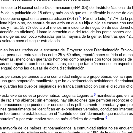
 Encuesta Nacional sobre Discriminación (ENADIS) del Instituto Nacional de 
2% de la población de 18 años y más opinó que es justificable burlarse de algu
5
 % que opinó igual en la primera edición (2017)
. Por otro lado, 47,7% de la 
iene hijos o no, no estaría de acuerdo en que su hija o hijo se casara con un
años y más, 35,7% declaró al menos un incidente de negación de sus derecho
tención en oficinas). Llama la atención que del total de los participantes en
as indígenas son poco valoradas por la mayoría de la gente. Mientras que 42
 valoran poco el seguir estudiando.
n en los resultados de la encuesta del Proyecto sobre Discriminación Étnico
as personas entrevistadas entre 25 y 60 años, reportó haber sufrido al men
. Además, mencionan que tanto hombres como mujeres con tonos oscuros de p
sus contrapartes con tonos más claros, sino que también reconocen aspectos 
, lengua) como las causas de dicha discriminación.
las personas pertenece a una comunidad indígena o grupo étnico, opinan que
una gran proporción manifiesta que ha experimentado actividades discriminat
e guardan los pueblos originarios en franca contradicción con el discurso ofic
8
no está exento de esta problemática. Eugenia Legorreta
manifiesta que, en l
 de racismo abiertos; sin embargo, hay situaciones que permiten reconocer q
interacciones que pueden ser consideradas políticamente correctas y que pr
nes generalmente se identifican en expresiones verbales, conductas interper
tan fuertemente establecidas en el "sentido común" dominante que resultan e
9
aturales" y por este motivo son las más difíciles de erradicar
.
 mayoría de los países latinoamericanos la comunidad étnica no se encuent
, en el caso de México solo se ve manifestada en el 15% de la población uni