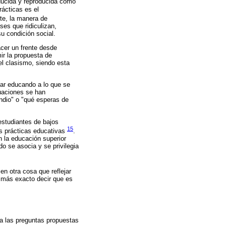
oducida y reproducida como
rácticas es el
rte, la manera de
ses que ridiculizan,
su condición social.
acer un frente desde
mir la propuesta de
el clasismo, siendo esta
tar educando a lo que se
tuaciones se han
indio" o "qué esperas de
 estudiantes de bajos
15
as prácticas educativas
.
n la educación superior
do se asocia y se privilegia
en otra cosa que reflejar
a más exacto decir que es
 a las preguntas propuestas