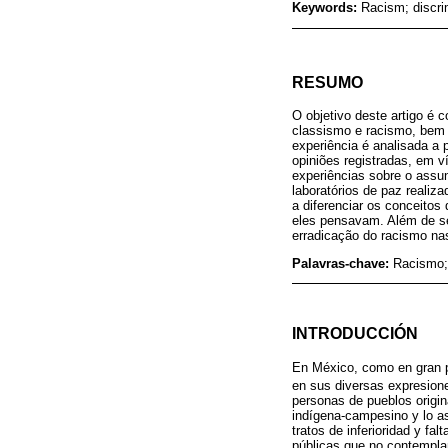
Keywords:
Racism; discrim
RESUMO
O objetivo deste artigo é 
classismo e racismo, bem 
experiência é analisada a 
opiniões registradas, em 
experiências sobre o assu
laboratórios de paz realiz
a diferenciar os conceitos
eles pensavam. Além de se
erradicação do racismo na
Palavras-chave:
Racismo; 
INTRODUCCIÓN
En México, como en gran pa
en sus diversas expresione
personas de pueblos origin
indígena-campesino y lo as
tratos de inferioridad y fa
públicas que no contemplan