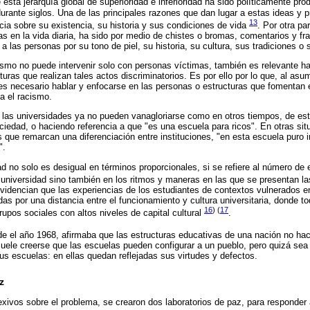
esta jerarquía global de superioridad e inferioridad ha sido políticamente pr
urante siglos. Una de las principales razones que dan lugar a estas ideas y p
13
ia sobre su existencia, su historia y sus condiciones de vida
. Por otra pa
as en la vida diaria, ha sido por medio de chistes o bromas, comentarios y fra
 las personas por su tono de piel, su historia, su cultura, sus tradiciones o 
cismo no puede intervenir solo con personas víctimas, también es relevante h
uras que realizan tales actos discriminatorios. Es por ello por lo que, al asu
es necesario hablar y enfocarse en las personas o estructuras que fomentan 
a el racismo.
, las universidades ya no pueden vanagloriarse como en otros tiempos, de es
ociedad, o haciendo referencia a que "es una escuela para ricos". En otras si
 que remarcan una diferenciación entre instituciones, "en esta escuela puro 
".
ad no solo es desigual en términos proporcionales, si se refiere al número de
 universidad sino también en los ritmos y maneras en las que se presentan l
videncian que las experiencias de los estudiantes de contextos vulnerados e
das por una distancia entre el funcionamiento y cultura universitaria, donde to
16
) (
17
rupos sociales con altos niveles de capital cultural
.
de el año 1968, afirmaba que las estructuras educativas de una nación no hac
suele creerse que las escuelas pueden configurar a un pueblo, pero quizá se
sus escuelas: en ellas quedan reflejadas sus virtudes y defectos.
z
exivos sobre el problema, se crearon dos laboratorios de paz, para responder