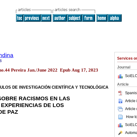
ndina
Services 
6
Journal
4 no.44 Pereira Jan./June 2022 Epub Aug 17, 2023
SciELO
Article
ULOS DE INVESTIGACIÓN CIENTÍFICA Y TECNOLÓGICA
Spanis
SOBRE RACISMOS EN LAS
Article
 EXPERIENCIAS DE LOS
Article
DE PAZ
How to 
SciELO
Automat