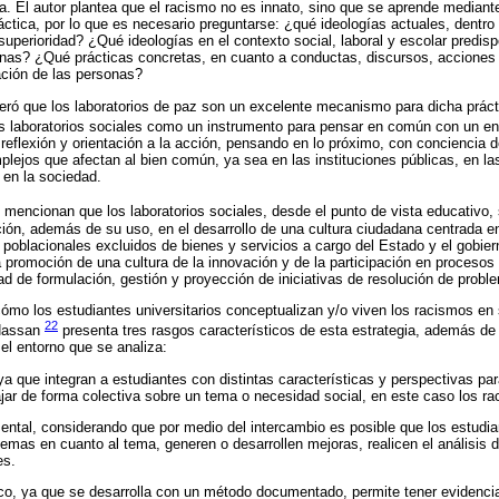
a. El autor plantea que el racismo no es innato, sino que se aprende mediant
áctica, por lo que es necesario preguntarse: ¿qué ideologías actuales, dentro
uperioridad? ¿Qué ideologías en el contexto social, laboral y escolar predisp
sonas? ¿Qué prácticas concretas, en cuanto a conductas, discursos, acciones
zación de las personas?
eró que los laboratorios de paz son un excelente mecanismo para dicha práct
los laboratorios sociales como un instrumento para pensar en común con un e
reflexión y orientación a la acción, pensando en lo próximo, con conciencia de
plejos que afectan al bien común, ya sea en las instituciones públicas, en l
 en la sociedad.
mencionan que los laboratorios sociales, desde el punto de vista educativo, 
ción, además de su uso, en el desarrollo de una cultura ciudadana centrada e
s poblacionales excluidos de bienes y servicios a cargo del Estado y el gobier
 promoción de una cultura de la innovación y de la participación en procesos
d de formulación, gestión y proyección de iniciativas de resolución de probl
 cómo los estudiantes universitarios conceptualizan y/o viven los racismos en 
22
 Hassan
presenta tres rasgos característicos de esta estrategia, además de
 el entorno que se analiza:
ya que integran a estudiantes con distintas características y perspectivas para
ajar de forma colectiva sobre un tema o necesidad social, en este caso los r
ental, considerando que por medio del intercambio es posible que los estudi
emas en cuanto al tema, generen o desarrollen mejoras, realicen el análisis d
es.
co, ya que se desarrolla con un método documentado, permite tener evidencia