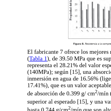
El fabricante 7 ofrece los mejores 
(
Tabla 1
), de 39.50 MPa que es su
representa el 28.21% del valor es
(140MPa); según [15], una absorci
inmersión en agua de 16.56% (lige
17.41%), que es un valor aceptable
2
de absorción de 0.399 g/ cm
/mín 
superior al esperado [15], y una v
2
hasta 0.744 g/cm
/mín que son alt