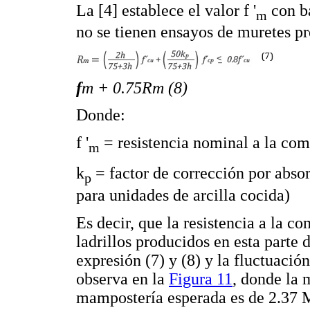
La [4] establece el valor f '
con ba
m
no se tienen ensayos de muretes pr
f
m + 0.75Rm (8)
Donde:
f '
= resistencia nominal a la co
m
k
= factor de corrección por abso
p
para unidades de arcilla cocida)
Es decir, que la resistencia a la c
ladrillos producidos en esta parte 
expresión (7) y (8) y la fluctuació
observa en la
Figura 11
, donde la 
mampostería esperada es de 2.37 M