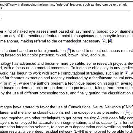
nd difficulty in diagnosing melanomas, “rule-out” features such as they can be extremely
ns.
].
er kind of naked eye assessment based on asymmetry, border, color, diameter
 on any of the mentioned features point to suspicious melanocytic lesions, in
2
3
 melanoma, making referral to the dermatologist necessary [
], [
].
6
sification based on color pigmentation [
] is used to detect cutaneous metas
g based on four color patterns: mixed, brown, pink, and blue.
hnology has advanced and become more versatile, some research projects d
d, with a focus on automated processes. To increase efficiency in any medic
7
world has begun to work with some computational strategies, such as in [
], 
ed for features extraction and recently evaluated by a feedforward neural netw
8
, or in [
], where the authors present a technique based on histogram averag
are based on dermoscopic or non dermosco-pic images, taking from them some 
 by the use of different processing tools, and finally getting the classificatio
 images have started to favor the use of Convolutional Neural Networks (CNNS
13
res, and melanoma classification is not the exception, as presented in [
], 
ed together with other techniques to get better results: A very deep fully con
ayers is employed for accurate skin segmentation, and its capability is furthe
nformation integration scheme, to cope with degeneration and overfitting prob
ion results, a very deep residual network (DRN) is employed to be able to 