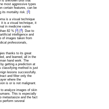
e is unknown until that
the most aggressive types
on certain features, can be
2
its mortality risk. [
]
noma is a visual technique
t is a visual technique, it
onal in medicine varies
3
4
 than 82 % [
] [
]. Due to
tificial intelligence and
me of images taken from
dical professionals,
ies thanks to its great
ed, and learned, all in the
human hand work. The
y getting a prediction at
s classifying method is just
enign lesions successfully.
ract and filter only the
 layer where the
ion is or is not malignant.
m to analyze images of skin
humans. This is especially
to metastasize and the fact
to perform several