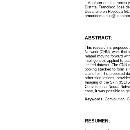
d
Magíster en electrónica y
Distrital Francisco José d
Desarrollo en Robótica GE
armandomateus@usantotoma
ABSTRACT:
This research is proposed 
Network (CNN), work that wi
related moving forward with
intelligence), applied to p
limited dataset. The CNN cl
pooling stacked to form a n
classifier. The proposed d
other skin lesions, provide
Imaging of the Skin (ISDIS
Convolutional Neural Netwo
case, it was possible to g
Keywords:
Convolution; 
RESUMEN: