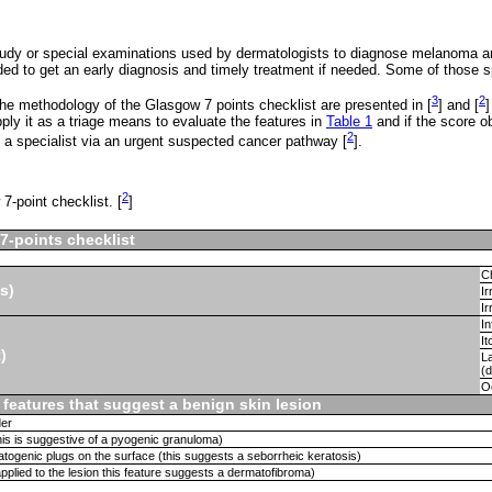
tudy or special examinations used by dermatologists to diagnose melanoma a
ded to get an early diagnosis and timely treatment if needed. Some of those s
3
2
e methodology of the Glasgow 7 points checklist are presented in [
] and [
]
ply it as a triage means to evaluate the features in
Table 1
and if the score ob
2
 a specialist via an urgent suspected cancer pathway [
].
2
-point checklist. [
]
7-points checklist
Ch
s)
Ir
Ir
I
It
)
La
(
Oo
l features that suggest a benign skin lesion
der
is is suggestive of a pyogenic granuloma)
togenic plugs on the surface (this suggests a seborrheic keratosis)
 applied to the lesion this feature suggests a dermatofibroma)