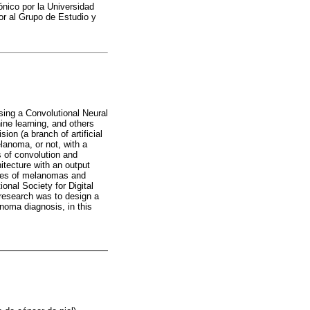
ónico por la Universidad
or al Grupo de Estudio y
sing a Convolutional Neural
ine learning, and others
on (a branch of artificial
elanoma, or not, with a
s of convolution and
itecture with an output
mages of melanomas and
onal Society for Digital
 research was to design a
noma diagnosis, in this