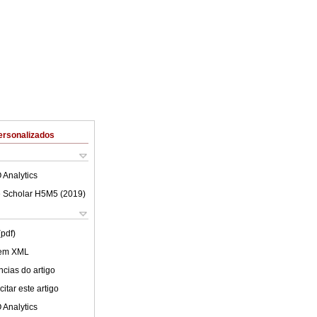
ersonalizados
 Analytics
 Scholar H5M5 (
2019
)
(pdf)
 em XML
cias do artigo
itar este artigo
 Analytics