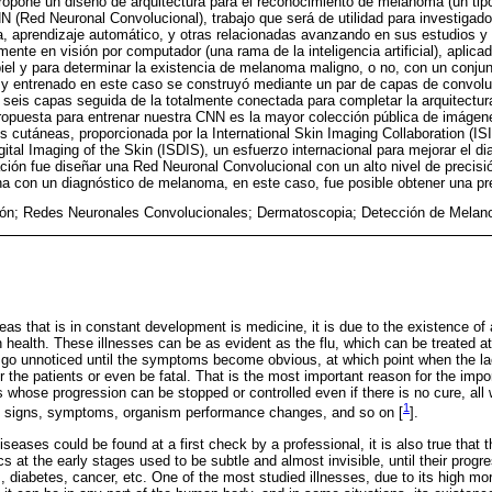
ropone un diseño de arquitectura para el reconocimiento de melanoma (un tipo
 (Red Neuronal Convolucional), trabajo que será de utilidad para investigado
, aprendizaje automático, y otras relacionadas avanzando en sus estudios y
mente en visión por computador (una rama de la inteligencia artificial), aplica
piel y para determinar la existencia de melanoma maligno, o no, con un conjun
 y entrenado en este caso se construyó mediante un par de capas de convol
 seis capas seguida de la totalmente conectada para completar la arquitectur
propuesta para entrenar nuestra CNN es la mayor colección pública de imáge
 cutáneas, proporcionada por la International Skin Imaging Collaboration (ISI
igital Imaging of the Skin (ISDIS), un esfuerzo internacional para mejorar el 
ación fue diseñar una Red Neuronal Convolucional con un alto nivel de precisi
na con un diagnóstico de melanoma, en este caso, fue posible obtener una pr
ón; Redes Neuronales Convolucionales; Dermatoscopia; Detección de Mela
as that is in constant development is medicine, it is due to the existence of a
 health. These illnesses can be as evident as the flu, which can be treated a
 go unnoticed until the symptoms become obvious, at which point when the la
r the patients or even be fatal. That is the most important reason for the impo
 whose progression can be stopped or controlled even if there is no cure, all w
1
ies, signs, symptoms, organism performance changes, and so on [
].
 diseases could be found at a first check by a professional, it is also true that
cs at the early stages used to be subtle and almost invisible, until their prog
, diabetes, cancer, etc. One of the most studied illnesses, due to its high mor