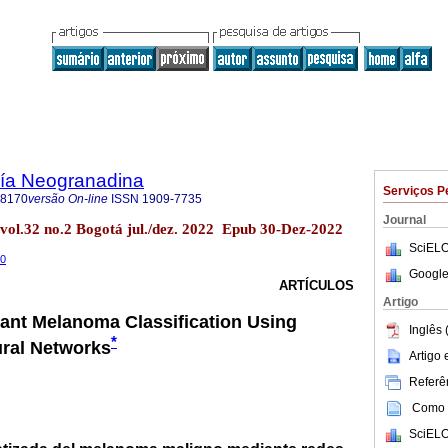
ría Neogranadina
Serviços P
-8170
versão On-line
ISSN
1909-7735
Journal
 vol.32 no.2 Bogotá jul./dez. 2022 Epub 30-Dez-2022
SciELO
70
Google
ARTÍCULOS
Artigo
ant Melanoma Classification Using
Inglês 
*
ural Networks
Artigo
Referên
Como c
SciELO