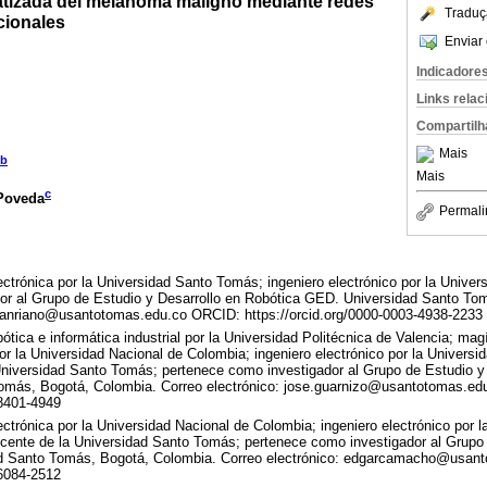
atizada del melanoma maligno mediante redes
Traduç
cionales
Enviar 
Indicadore
Links rela
Compartilh
Mais
b
Mais
c
Poveda
Permali
ectrónica por la Universidad Santo Tomás; ingeniero electrónico por la Unive
or al Grupo de Estudio y Desarrollo en Robótica GED. Universidad Santo To
tianriano@usantotomas.edu.co ORCID: https://orcid.org/0000-0003-4938-2233
tica e informática industrial por la Universidad Politécnica de Valencia; magí
or la Universidad Nacional de Colombia; ingeniero electrónico por la Universid
Universidad Santo Tomás; pertenece como investigador al Grupo de Estudio y
omás, Bogotá, Colombia. Correo electrónico: jose.guarnizo@usantotomas.e
-8401-4949
ectrónica por la Universidad Nacional de Colombia; ingeniero electrónico por 
ocente de la Universidad Santo Tomás; pertenece como investigador al Grupo 
d Santo Tomás, Bogotá, Colombia. Correo electrónico: edgarcamacho@usan
-6084-2512