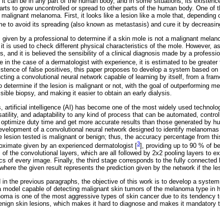
, it can be in any part of the human body, and in some situations, its existenc
ts to grow uncontrolled or spread to other parts of the human body. One of 
malignant melanoma. First, it looks like a lesion like a mole that, depending 
me to avoid its spreading (also known as metastasis) and cure it by decreasing 
ic given by a professional to determine if a skin mole is not a malignant mela
 is used to check different physical characteristics of the mole. However, as i
s, and it is believed the sensibility of a clinical diagnosis made by a professi
in the case of a dermatologist with experience, it is estimated to be greater
stence of false positives, this paper proposes to develop a system based on ar
cting a convolutional neural network capable of learning by itself, from a fra
o determine if the lesion is malignant or not, with the goal of outperforming me
sible biopsy, and making it easier to obtain an early dialysis.
 artificial intelligence (AI) has become one of the most widely used technolog
satility, and adaptability to any kind of process that can be automated, controll
o optimize duty time and get more accurate results than those generated by 
velopment of a convolutional neural network designed to identify melanomas b
 lesion tested is malignant or benign; thus, the accuracy percentage from thi
3
proximate given by an experienced dermatologist [
], providing up to 90 % of b
f the convolutional layers, which are all followed by 2x2 pooling layers to ext
cs of every image. Finally, the third stage corresponds to the fully connected
 where the given result represents the prediction given by the network if the les
 in the previous paragraphs, the objective of this work is to develop a syste
a model capable of detecting malignant skin tumors of the melanoma type in 
noma is one of the most aggressive types of skin cancer due to its tendency 
benign skin lesions, which makes it hard to diagnose and makes it mandatory 