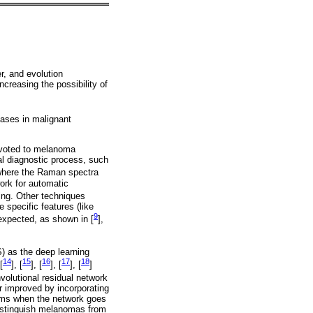
, and evolution
creasing the possibility of
tases in malignant
evoted to melanoma
al diagnostic process, such
where the Raman spectra
ork for automatic
ing. Other techniques
specific features (like
9
n expected, as shown in [
],
) as the deep learning
14
15
16
17
18
[
], [
], [
], [
], [
]
volutional residual network
r improved by incorporating
lems when the network goes
distinguish melanomas from