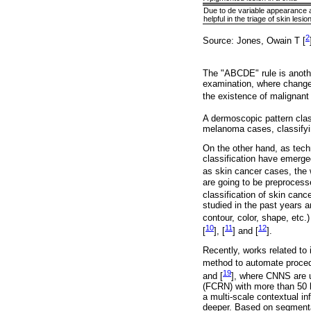
Due to de variable appearance a
helpful in the triage of skin lesio
2
Source: Jones, Owain T [
The "ABCDE" rule is anoth
examination, where changes
the existence of malignant
A dermoscopic pattern clas
melanoma cases, classifyin
On the other hand, as tec
classification have emerge
as skin cancer cases, the 
are going to be preprocess
classification of skin cancer
studied in the past years 
contour, color, shape, etc.)
10
11
12
[
], [
] and [
].
Recently, works related to
method to automate procedu
19
and [
], where CNNS are us
(FCRN) with more than 50 l
a multi-scale contextual i
deeper. Based on segmentat