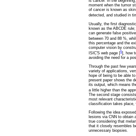
is cancer. In the beginning
moment when the tumor star
of cancer is known as skin 
detected, and studied in ti
Usually, the first diagnost
known as the ABCDE rule; it
can generate false positive
between 70 and 88 %, while 
this percentage and the exi
computer vision by constru
5
ISIC'S web page [
], how t
avoiding the need for a pos
Through the past few years,
variety of applications, ver
hope of being to be able t
present paper shows the de
its output, which means the
a little higher than the ap
The second stage consists o
most relevant characteristi
classification takes place,
Following the idea exposed
lesions via CNN to obtain 
true considering that mela
that it closely resembles 
unnecessary biopsies.