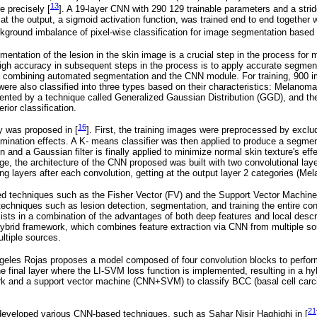
13
 precisely [
]. A 19-layer CNN with 290 129 trainable parameters and a stri
 at the output, a sigmoid activation function, was trained end to end together w
ckground imbalance of pixel-wise classification for image segmentation based
gmentation of the lesion in the skin image is a crucial step in the process for 
 high accuracy in subsequent steps in the process is to apply accurate segme
 combining automated segmentation and the CNN module. For training, 900 
re also classified into three types based on their characteristics: Melanoma
ted by a technique called Generalized Gaussian Distribution (GGD), and th
rior classification.
16
 was proposed in [
]. First, the training images were preprocessed by exclud
llumination effects. A K- means classifier was then applied to produce a segm
on and a Gaussian filter is finally applied to minimize normal skin texture's eff
e, the architecture of the CNN proposed was built with two convolutional layer
ing layers after each convolution, getting at the output layer 2 categories (M
d techniques such as the Fisher Vector (FV) and the Support Vector Machin
techniques such as lesion detection, segmentation, and training the entire con
ts in a combination of the advantages of both deep features and local desc
 hybrid framework, which combines feature extraction via CNN from multiple so
ltiple sources.
geles Rojas proposes a model composed of four convolution blocks to perform
the final layer where the LI-SVM loss function is implemented, resulting in a hy
rk and a support vector machine (CNN+SVM) to classify BCC (basal cell carci
21
developed various CNN-based techniques, such as Sahar Nisir Haghighi in [