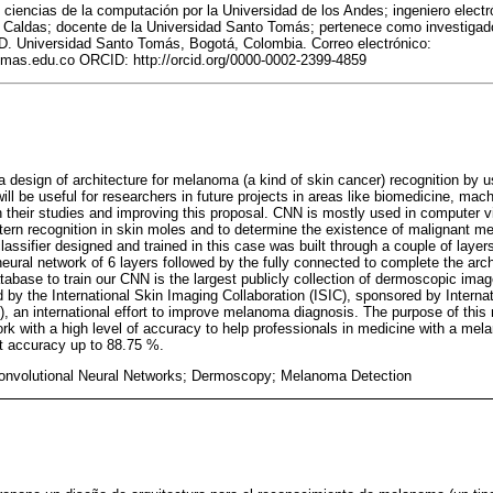
 ciencias de la computación por la Universidad de los Andes; ingeniero electr
e Caldas; docente de la Universidad Santo Tomás; pertenece como investigad
D. Universidad Santo Tomás, Bogotá, Colombia. Correo electrónico:
s.edu.co ORCID: http://orcid.org/0000-0002-2399-4859
a design of architecture for melanoma (a kind of skin cancer) recognition by u
ll be useful for researchers in future projects in areas like biomedicine, mach
 their studies and improving this proposal. CNN is mostly used in computer visi
attern recognition in skin moles and to determine the existence of malignant m
assifier designed and trained in this case was built through a couple of layer
eural network of 6 layers followed by the fully connected to complete the arch
atabase to train our CNN is the largest publicly collection of dermoscopic i
d by the International Skin Imaging Collaboration (ISIC), sponsored by Internati
), an international effort to improve melanoma diagnosis. The purpose of this
rk with a high level of accuracy to help professionals in medicine with a mela
et accuracy up to 88.75 %.
Convolutional Neural Networks; Dermoscopy; Melanoma Detection