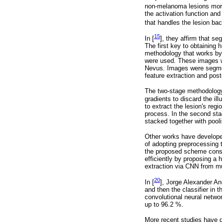
non-melanoma lesions more
the activation function and
that handles the lesion ba
15
In [
], they affirm that se
The first key to obtaining
methodology that works by
were used. These images we
Nevus. Images were segmen
feature extraction and poste
The two-stage methodology
gradients to discard the i
to extract the lesion's regi
process. In the second stag
stacked together with pool
Other works have develope
of adopting preprocessing 
the proposed scheme consis
efficiently by proposing a
extraction via CNN from mu
20
In [
], Jorge Alexander An
and then the classifier in 
convolutional neural netwo
up to 96.2 %.
More recent studies have 