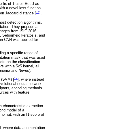
de fix of 1 uses ReLU as
ith a novel loss function
14
 on Jaccard distance [
].
most detection algorithms.
ntation. They propose a
images from ISIC 2016
, Seborrheic keratosis, and
en CNN was applied for
ing a specific range of
entation mask that was used
ects on the classification
s with a 5x5 kernel, all
elanoma and Nevus).
17
e (SVM) [
], where instead
volutional neural network,
riptors, encoding methods
urces with feature
 characteristic extraction
brid model of a
noma), with an f1-score of
], where data augmentation