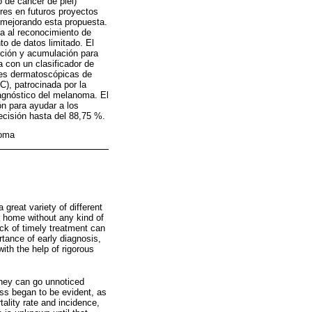
 de cáncer de piel)
res en futuros proyectos
 mejorando esta propuesta.
da al reconocimiento de
to de datos limitado. El
ución y acumulación para
a con un clasificador de
nes dermatoscópicas de
C), patrocinada por la
diagnóstico del melanoma. El
ón para ayudar a los
ecisión hasta del 88,75 %.
noma
 great variety of different
t home without any kind of
ck of timely treatment can
rtance of early diagnosis,
ith the help of rigorous
 they can go unnoticed
ress began to be evident, as
tality rate and incidence,