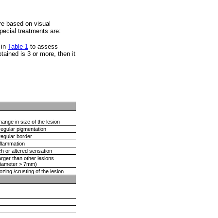
re based on visual
pecial treatments are:
 in
Table 1
to assess
tained is 3 or more, then it
ange in size of the lesion
regular pigmentation
regular border
nflammation
ch or altered sensation
rger than other lesions
diameter > 7mm)
zing /crusting of the lesion