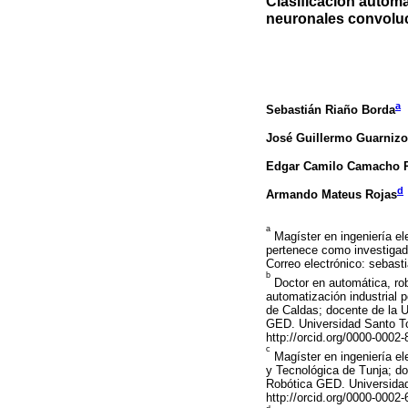
Clasificación autom
neuronales convolu
a
Sebastián Riaño Borda
José Guillermo Guarnizo
Edgar Camilo Camacho 
d
Armando Mateus Rojas
a
Magíster en ingeniería el
pertenece como investigad
Correo electrónico: sebas
b
Doctor en automática, robó
automatización industrial p
de Caldas; docente de la 
GED. Universidad Santo T
http://orcid.org/0000-0002
c
Magíster en ingeniería el
y Tecnológica de Tunja; d
Robótica GED. Universida
http://orcid.org/0000-0002