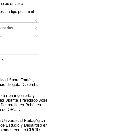
ão automática
este artigo por email
s
cionados
ar
nk
rsidad Santo Tomás;
más, Bogotá, Colombia.
ster en ingeniería y
ad Distrital Francisco José
 Desarrollo en Robótica
du.co ORCID:
la Universidad Pedagógica
de Estudio y Desarrollo en
totomas.edu.co ORCID: