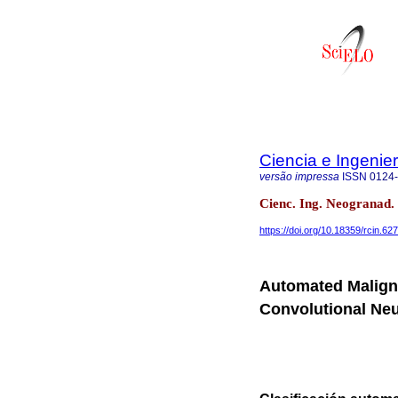
Ciencia e Ingenie
versão impressa
ISSN
0124
Cienc. Ing. Neogranad.
https://doi.org/10.18359/rcin.62
Automated Malign
Convolutional Ne