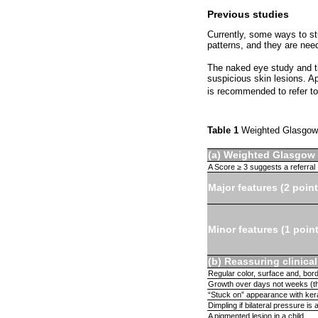
Previous studies
Currently, some ways to s
patterns, and they are nee
The naked eye study and th
suspicious skin lesions. Ap
is recommended to refer to
Table 1
Weighted Glasgow 7
(a) Weighted Glasgow 
A Score ≥ 3 suggests a referral
Major features (2 point
Minor features (1 point
(b) Reassuring clinica
Regular color, surface and, bor
Growth over days not weeks (th
“Stuck on” appearance with kera
Dimpling if bilateral pressure is
A pigmented lesion in a child