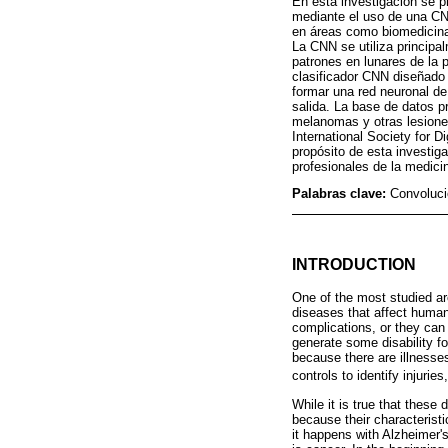
En esta investigación se p
mediante el uso de una CNN
en áreas como biomedicina
La CNN se utiliza principal
patrones en lunares de la 
clasificador CNN diseñado
formar una red neuronal de
salida. La base de datos 
melanomas y otras lesiones
International Society for D
propósito de esta investig
profesionales de la medici
Palabras clave:
Convoluci
INTRODUCTION
One of the most studied are
diseases that affect human
complications, or they can
generate some disability fo
because there are illnesses
controls to identify injur
While it is true that these
because their characteristi
it happens with Alzheimer's