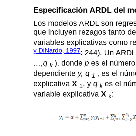
Especificación ARDL del mo
Los modelos ARDL son regres
que incluyen rezagos tanto de
variables explicativas como r
y DiNardo, 1997
: 244). Un ARDL
…,q
), donde
p
es el número 
k
dependiente
y, q
, es el núm
1
explicativa
X
, y
q
es el nú
1
k
variable explicativa
X
:
k