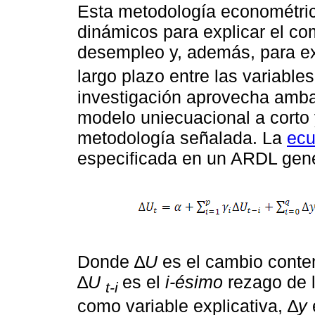
Esta metodología econométric
dinámicos para explicar el co
desempleo y, además, para ex
largo plazo entre las variable
investigación aprovecha ambas
modelo uniecuacional a corto 
metodología señalada. La
ecu
especificada en un ARDL gene
Donde ∆
U
es el cambio conte
∆
U
es el
i-ésimo
rezago de 
t-i
como variable explicativa, ∆
y