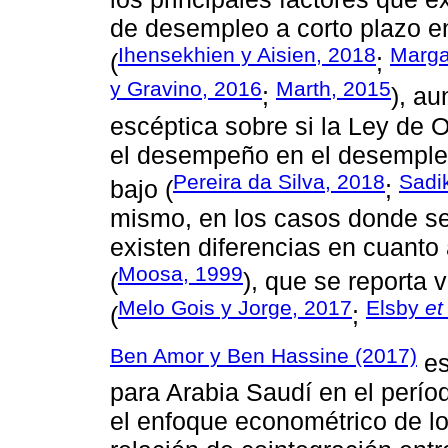
de desempleo a corto plazo en
Ihensekhien y Aisien, 2018
Marga
(
;
y Gravino, 2016
Marth, 2015
;
), au
escéptica sobre si la Ley de 
el desempeño en el desempleo
Pereira da Silva, 2018
Sadi
bajo (
;
mismo, en los casos donde se
existen diferencias en cuanto
Moosa, 1999
(
), que se reporta 
Melo Gois y Jorge, 2017
Elsby
et
(
;
Ben Amor y Ben Hassine (2017)
es
para Arabia Saudí en el perío
el enfoque econométrico de l