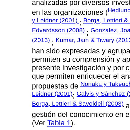
analizadas por diversos inves
Hedlund
en las organizaciones (
y Leidner (2001)
Borga, Lettieri &
;
Edvardsson (2008)
Gonzalez, Joa
;
(2013)
Kumar, Jain & Tiwary (201
;
han sido expresadas y agrup
permiten su comprensión y apli
presente investigación y por 
que permiten enriquecer el aná
Nonaka y Takeuch
propuestas de
Leidner (2001)
Galvis y Sánchez (
;
Borga, Lettieri & Savoldell (2003)
a
gestión del conocimiento en el
(Ver
Tabla 1
).