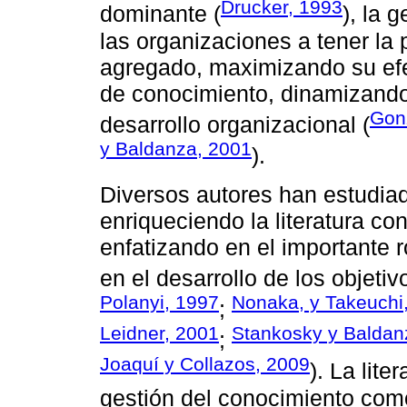
Drucker, 1993
dominante (
), la 
las organizaciones a tener la 
agregado, maximizando su efec
de conocimiento, dinamizando
Gonz
desarrollo organizacional (
y Baldanza, 2001
).
Diversos autores han estudiad
enriqueciendo la literatura co
enfatizando en el importante 
en el desarrollo de los objeti
Polanyi, 1997
Nonaka, y Takeuchi
;
Leidner, 2001
Stankosky y Baldan
;
Joaquí y Collazos, 2009
). La lite
gestión del conocimiento com