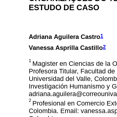
ESTUDO DE CASO
1
Adriana Aguilera Castro
2
Vanessa Asprilla Castillo
1
Magister en Ciencias de la O
Profesora Titular, Facultad de
Universidad del Valle, Colom
Investigación Humanismo y Ge
adriana.aguilera@correouniva
2
Profesional en Comercio Exte
Colombia. Email: vanessa.asp