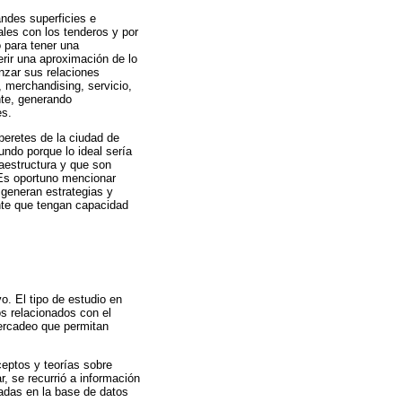
ndes superficies e
ales con los tenderos y por
o para tener una
rir una aproximación de lo
nzar sus relaciones
, merchandising, servicio,
nte, generando
es.
peretes de la ciudad de
undo porque lo ideal sería
raestructura y que son
 Es oportuno mencionar
generan estrategias y
te que tengan capacidad
o. El tipo de estudio en
os relacionados con el
ercadeo que permitan
ceptos y teorías sobre
, se recurrió a información
radas en la base de datos