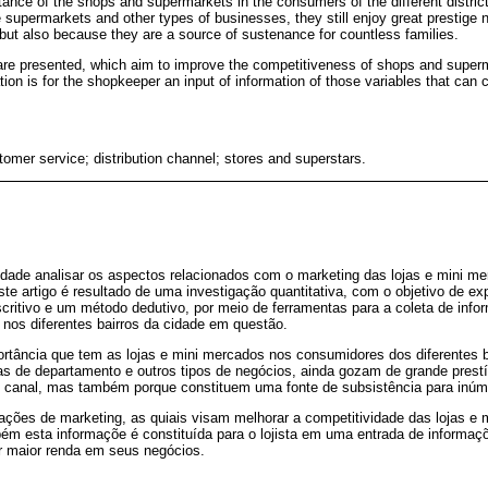
ance of the shops and supermarkets in the consumers of the different districts
e supermarkets and other types of businesses, they still enjoy great prestige 
 but also because they are a source of sustenance for countless families.
 are presented, which aim to improve the competitiveness of shops and superm
tion is for the shopkeeper an input of information of those variables that can 
omer service; distribution channel; stores and superstars.
lidade analisar os aspectos relacionados com o marketing das lojas e mini m
te artigo é resultado de uma investigação quantitativa, com o objetivo de expl
critivo e um método dedutivo, por meio de ferramentas para a coleta de inf
nos diferentes bairros da cidade em questão.
ortância que tem as lojas e mini mercados nos consumidores dos diferentes b
as de departamento e outros tipos de negócios, ainda gozam de grande prestí
canal, mas também porque constituem uma fonte de subsistência para inúme
ações de marketing, as quiais visam melhorar a competitividade das lojas e
m esta informaçõe é constituída para o lojista em uma entrada de informaçõe
ar maior renda em seus negócios.