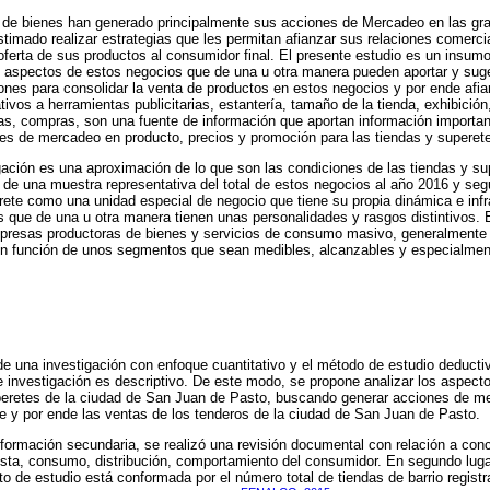
de bienes han generado principalmente sus acciones de Mercadeo en las gra
imado realizar estrategias que les permitan afianzar sus relaciones comerci
oferta de sus productos al consumidor final. El presente estudio es un insum
 aspectos de estos negocios que de una u otra manera pueden aportar y suge
ones para consolidar la venta de productos en estos negocios y por ende afia
ivos a herramientas publicitarias, estantería, tamaño de la tienda, exhibición
as, compras, son una fuente de información que aportan información importa
s de mercadeo en producto, precios y promoción para las tiendas y superet
igación es una aproximación de lo que son las condiciones de las tiendas y su
e de una muestra representativa del total de estos negocios al año 2016 y seg
erete como una unidad especial de negocio que tiene su propia dinámica e inf
s que de una u otra manera tienen unas personalidades y rasgos distintivos.
presas productoras de bienes y servicios de consumo masivo, generalmente 
n función de unos segmentos que sean medibles, alcanzables y especialmen
 de una investigación con enfoque cuantitativo y el método de estudio deductiv
e investigación es descriptivo. De este modo, se propone analizar los aspect
peretes de la ciudad de San Juan de Pasto, buscando generar acciones de m
nte y por ende las ventas de los tenderos de la ciudad de San Juan de Pasto.
nformación secundaria, se realizó una revisión documental con relación a con
ista, consumo, distribución, comportamiento del consumidor. En segundo lugar
eto de estudio está conformada por el número total de tiendas de barrio regist