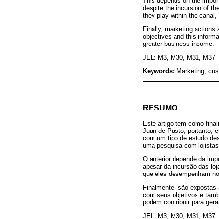
This depends on the import
despite the incursion of th
they play within the canal,
Finally, marketing actions
objectives and this informa
greater business income.
JEL: M3, M30, M31, M37
Keywords:
Marketing; cust
RESUMO
Este artigo tem como fina
Juan de Pasto, portanto, es
com um tipo de estudo des
uma pesquisa com lojistas 
O anterior depende da imp
apesar da incursão das loj
que eles desempenham no 
Finalmente, são expostas 
com seus objetivos e també
podem contribuir para ger
JEL: M3, M30, M31, M37