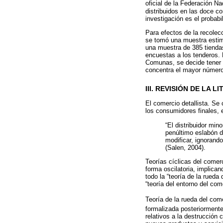
oficial de la Federación N
distribuidos en las doce c
investigación es el probabil
Para efectos de la recolecc
se tomó una muestra estima
una muestra de 385 tiendas
encuestas a los tenderos. 
Comunas, se decide tener 
concentra el mayor número
III. REVISIÓN DE LA 
El comercio detallista. Se
los consumidores finales, 
“El distribuidor min
penúltimo eslabón d
modificar, ignorand
(Salen, 2004).
Teorías cíclicas del comer
forma oscilatoria, implica
todo la “teoría de la rueda 
“teoría del entorno del com
Teoría de la rueda del come
formalizada posteriorment
relativos a la destrucción