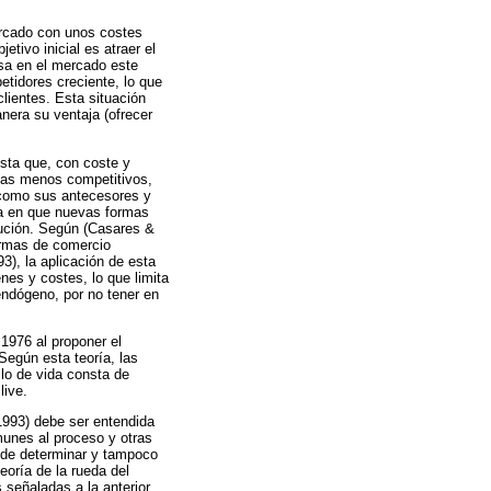
mercado con unos costes
tivo inicial es atraer el
sa en el mercado este
tidores creciente, lo que
clientes. Esta situación
era su ventaja (ofrecer
ista que, con coste y
stas menos competitivos,
r como sus antecesores y
da en que nuevas formas
lución. Según (Casares &
formas de comercio
3), la aplicación de esta
nes y costes, lo que limita
endógeno, por no tener en
 1976 al proponer el
Según esta teoría, las
clo de vida consta de
live.
1993) debe ser entendida
munes al proceso y otras
l de determinar y tampoco
eoría de la rueda del
 señaladas a la anterior