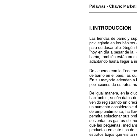
Palavras - Chave:
Marketi
I. INTRODUCCIÓN
Las tiendas de barrio y su
privilegiado en los hábito
para su desarrollo. Según H
“hoy en día a pesar de la 
barrio, también están cre
adaptando hasta llegar a in
De acuerdo con la Federac
de barrio en el país, las c
En su mayoría atienden a l
poblaciones de estratos más
De igual manera, en la ciu
habitantes, según datos de
venido registrando un crec
un aumento considerable d
de emprendimiento, ha lle
permita solucionar sus pr
solventar los gastos del ho
que las pequeñas, mediana
productos en este tipo de 
estratos bajos que visitan 