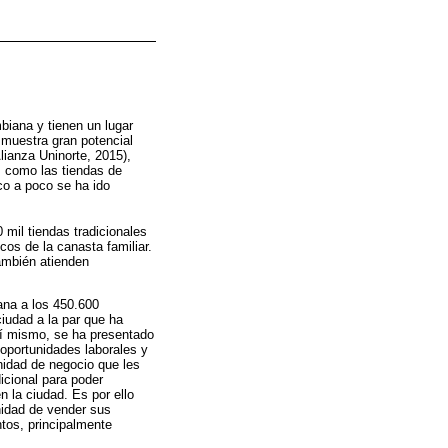
biana y tienen un lugar
 muestra gran potencial
lianza Uninorte, 2015),
s como las tiendas de
co a poco se ha ido
 mil tiendas tradicionales
cos de la canasta familiar.
ambién atienden
ana a los 450.600
iudad a la par que ha
así mismo, se ha presentado
oportunidades laborales y
idad de negocio que les
cional para poder
n la ciudad. Es por ello
nidad de vender sus
tos, principalmente