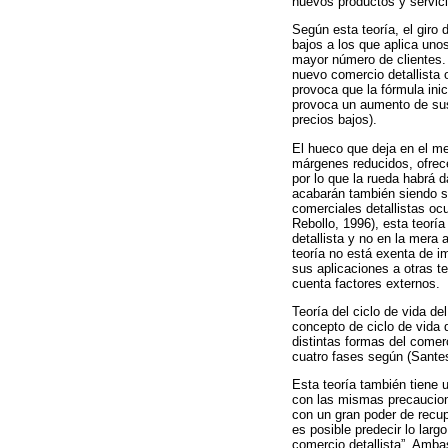
nuevos productos y servici
Según esta teoría, el giro
bajos a los que aplica uno
mayor número de clientes.
nuevo comercio detallista 
provoca que la fórmula inic
provoca un aumento de sus
precios bajos).
El hueco que deja en el me
márgenes reducidos, ofrece
por lo que la rueda habrá 
acabarán también siendo s
comerciales detallistas oc
Rebollo, 1996), esta teorí
detallista y no en la mera
teoría no está exenta de i
sus aplicaciones a otras t
cuenta factores externos.
Teoría del ciclo de vida d
concepto de ciclo de vida d
distintas formas del comerc
cuatro fases según (Santes
Esta teoría también tiene 
con las mismas precaucione
con un gran poder de recup
es posible predecir lo larg
comercio detallista”. Amba