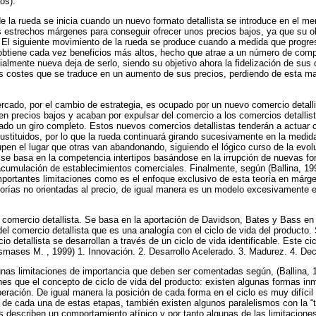
os).
 de la rueda se inicia cuando un nuevo formato detallista se introduce en el 
s estrechos márgenes para conseguir ofrecer unos precios bajos, ya que su obje
 El siguiente movimiento de la rueda se produce cuando a medida que progre
obtiene cada vez beneficios más altos, hecho que atrae a un número de compe
ialmente nueva deja de serlo, siendo su objetivo ahora la fidelización de sus 
 costes que se traduce en un aumento de sus precios, perdiendo de esta man
rcado, por el cambio de estrategia, es ocupado por un nuevo comercio detall
n precios bajos y acaban por expulsar del comercio a los comercios detalli
dado un giro completo. Estos nuevos comercios detallistas tenderán a actua
ustituidos, por lo que la rueda continuará girando sucesivamente en la medi
upen el lugar que otras van abandonando, siguiendo el lógico curso de la evo
a se basa en la competencia intertipos basándose en la irrupción de nuevas 
 acumulación de establecimientos comerciales. Finalmente, según (Ballina, 199
mportantes limitaciones como es el enfoque exclusivo de esta teoría en márge
eorías no orientadas al precio, de igual manera es un modelo excesivamente 
el comercio detallista. Se basa en la aportación de Davidson, Bates y Bass en
el comercio detallista que es una analogía con el ciclo de vida del producto. 
io detallista se desarrollan a través de un ciclo de vida identificable. Este ci
mases M. , 1999) 1. Innovación. 2. Desarrollo Acelerado. 3. Madurez. 4. Dec
unas limitaciones de importancia que deben ser comentadas según, (Ballina, 
s que el concepto de ciclo de vida del producto: existen algunas formas in
eración. De igual manera la posición de cada forma en el ciclo es muy difíci
o de cada una de estas etapas, también existen algunos paralelismos con la “t
s describen un comportamiento atípico y por tanto algunas de las limitaciones