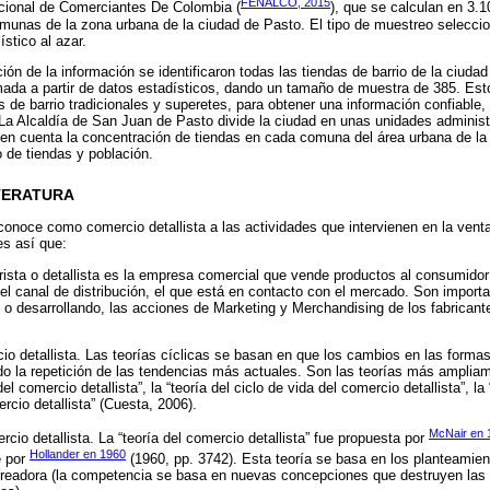
FENALCO, 2015
acional de Comerciantes De Colombia (
), que se calculan en 3.
omunas de la zona urbana de la ciudad de Pasto. El tipo de muestreo selecci
ístico al azar.
ión de la información se identificaron todas las tiendas de barrio de la ciuda
da a partir de datos estadísticos, dando un tamaño de muestra de 385. Esto
 de barrio tradicionales y superetes, para obtener una información confiable,
La Alcaldía de San Juan de Pasto divide la ciudad en unas unidades administ
en cuenta la concentración de tiendas en cada comuna del área urbana de la
 de tiendas y población.
LITERATURA
 conoce como comercio detallista a las actividades que intervienen en la vent
es así que:
orista o detallista es la empresa comercial que vende productos al consumidor 
el canal de distribución, el que está en contacto con el mercado. Son impor
o o desarrollando, las acciones de Marketing y Merchandising de los fabricant
cio detallista. Las teorías cíclicas se basan en que los cambios en las forma
ndo la repetición de las tendencias más actuales. Son las teorías más ampli
del comercio detallista”, la “teoría del ciclo de vida del comercio detallista”, la
ercio detallista” (Cuesta, 2006).
McNair en
rcio detallista. La “teoría del comercio detallista” fue propuesta por
Hollander en 1960
e por
(1960, pp. 3742). Esta teoría se basa en los planteami
 creadora (la competencia se basa en nuevas concepciones que destruyen las 