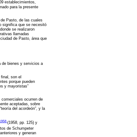
109 establecimientos,
onado para la presente
d de Pasto, de las cuales
 significa que se necesitó
 donde se realizaron
rativas llamadas
 ciudad de Pasto, área que
a de bienes y servicios a
final, son el
tantes porque pueden
es y mayoristas”
s comerciales ocurren de
amente aceptadas, sobre
 “teoría del acordeón”, y la
 1958
(1958, pp. 125) y
entos de Schumpeter
anteriores y generan