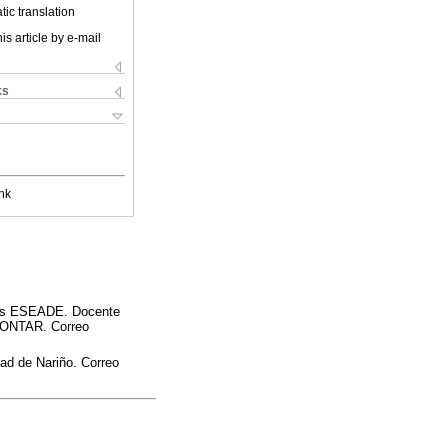
ic translation
is article by e-mail
ks
nk
sas ESEADE. Docente
 CONTAR. Correo
ad de Nariño. Correo