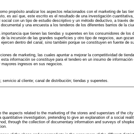
 como propósito analizar los aspectos relacionados con el marketing de las tie
o, es así que, este escrito es el resultado de una investigación cuantitativa
d social con un tipo de estudio descriptivo y un método deductivo, a través d
 documental y una encuesta a los tenderos de los diferentes barrios de la ci
a importancia que tienen las tiendas y superetes en los consumidores de los di
 de la incursión de las grandes superficies y otro tipo de negocios, aun gozan
 ejercen dentro del canal, sino también porque se constituyen en fuente de su
iones de marketing, las cuales apuntar a mejorar la competitividad de tiend
esta información se constituye para el tendero en un insumo de información 
ar mayores ingresos en sus negocios.
 servicio al cliente; canal de distribución; tiendas y superetes.
e the aspects related to the marketing of the stores and superstars of the cit
f a quantitative investigation, pretending to give an explanation of a social reali
od, through the collection of documentary information and surveys of shopkee
tion.