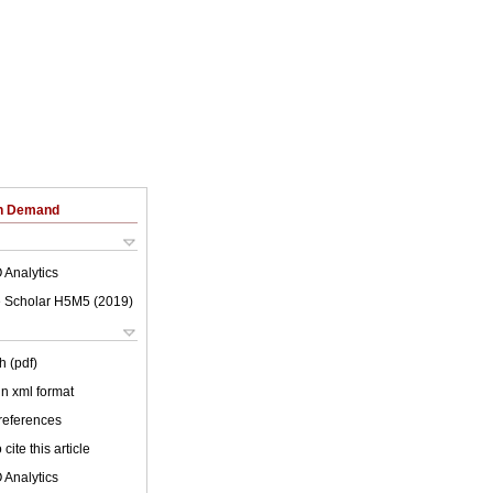
on Demand
 Analytics
 Scholar H5M5 (
2019
)
h (pdf)
 in xml format
 references
cite this article
 Analytics