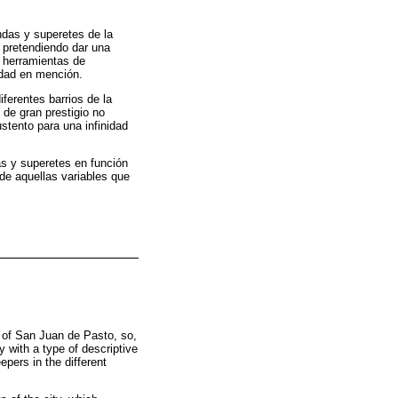
ndas y superetes de la
, pretendiendo dar una
e herramientas de
udad en mención.
ferentes barrios de la
 de gran prestigio no
stento para una infinidad
as y superetes en función
de aquellas variables que
y of San Juan de Pasto, so,
ty with a type of descriptive
pers in the different