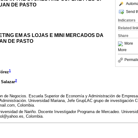
Automat
JUAN DE PASTO
Send th
Indicators
Related lin
TING EM AS LOJAS E MINI MERCADOS DA
Share
UAN DE PASTO
More
More
Permali
1
lórez
2
 Salazar
ión de Negocios. Escuela Superior de Economía y Administración de Empre
 Administración. Universidad Mariana, Jefe GrupLAC grupo de investigación
mail.com, Colombia.
iversidad de Nariño. Docente Investigador Programa de Mercadeo. Universid
col@yahoo.es, Colombia.