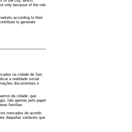
 of the city, which,
not only because of the role
arkets according to their
contribute to generate
ercados na cidade de San
icar a realidade social
ormações documentais e
airros da cidade, que
gio, não apenas pelo papel
ras famílias.
 mini mercados de acordo
s daquelas variáveis ​​que