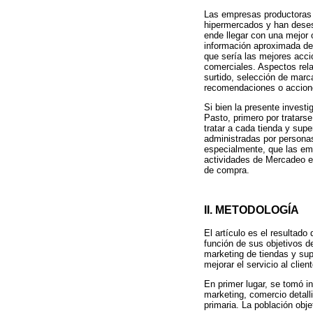
Las empresas productoras 
hipermercados y han desest
ende llegar con una mejor 
información aproximada de
que sería las mejores acci
comerciales. Aspectos relat
surtido, selección de marc
recomendaciones o accione
Si bien la presente invest
Pasto, primero por tratars
tratar a cada tienda y sup
administradas por persona
especialmente, que las em
actividades de Mercadeo e
de compra.
II. METODOLOGÍA
El artículo es el resultado
función de sus objetivos d
marketing de tiendas y su
mejorar el servicio al clie
En primer lugar, se tomó i
marketing, comercio detall
primaria. La población obj