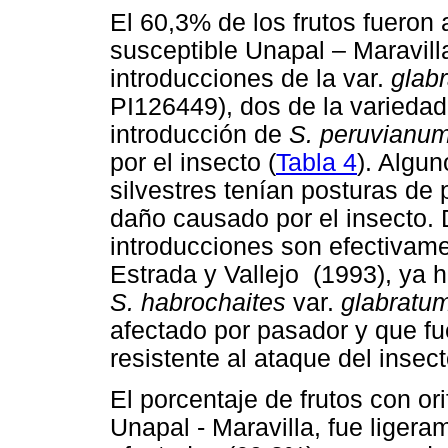
El 60,3% de los frutos fueron 
susceptible Unapal – Maravilla
introducciones de la var.
glab
PI126449), dos de la varieda
introducción de
S. peruvianu
por el insecto (
Tabla 4
). Algun
silvestres tenían posturas de
daño causado por el insecto. D
introducciones son efectivame
Estrada y Vallejo (1993), ya 
S. habrochaites
var.
glabratu
afectado por pasador y que fu
resistente al ataque del insect
El porcentaje de frutos con ori
Unapal - Maravilla, fue ligeram