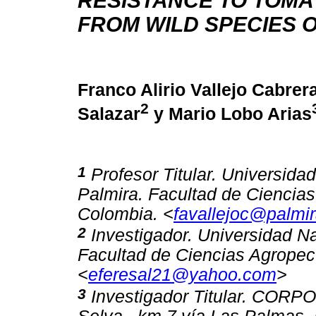
RESISTANCE TO TOMA
FROM WILD SPECIES O
Franco Alirio Vallejo Cabrer
2
Salazar
y Mario Lobo Arias
1
Profesor Titular. Universid
Palmira. Facultad de Ciencias
Colombia. <
favallejoc@palmir
2
Investigador. Universidad N
Facultad de Ciencias Agropec
<
eferesal21@yahoo.com
>
3
Investigador Titular. CORPO