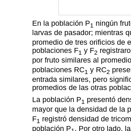
En la población P
ningún frut
1
larvas de pasador; mientras q
promedio de tres orificios de e
poblaciones F
y F
registraro
1
2
por fruto similares al promedi
poblaciones RC
y RC
presen
1
2
entrada similares, pero signif
promedios de las otras poblac
La población P
presentó dens
1
mayor que la densidad de la 
F
registró densidad de tricom
1
población P
. Por otro lado, 
1