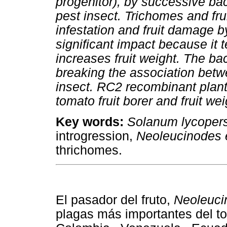
progenitor), by successive bac
pest insect. Trichomes and frui
infestation and fruit damage by
significant impact because it 
increases fruit weight. The b
breaking the association betwe
insect. RC2 recombinant plant
tomato fruit borer and fruit w
Key words:
Solanum lycoper
introgression,
Neoleucinodes e
thrichomes.
El pasador del fruto,
Neoleuci
plagas más importantes del t