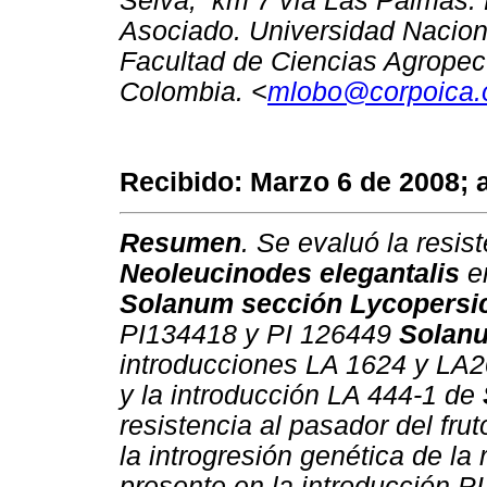
Selva, km 7 vía Las Palmas. 
Asociado. Universidad Nacion
Facultad de Ciencias Agropecu
Colombia. <
mlobo@corpoica.
Recibido: Marzo 6 de 2008; 
Resumen
. Se evaluó la resis
Neoleucinodes elegantalis
en
Solanum sección Lycopers
PI134418 y PI 126449
Solan
introducciones LA 1624 y LA
y la introducción LA 444-1 de
resistencia al pasador del fru
la introgresión genética de la 
presente en la introducción 