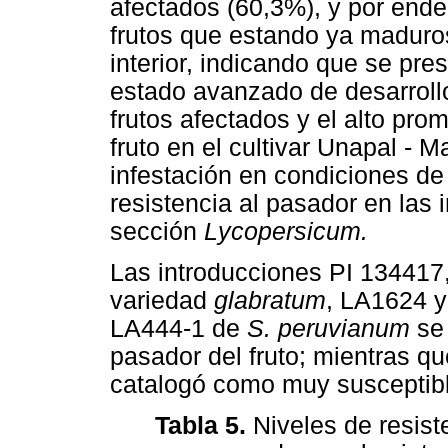
afectados (60,3%), y por end
frutos que estando ya maduros
interior, indicando que se pr
estado avanzado de desarrollo
frutos afectados y el alto pr
fruto en el cultivar Unapal - M
infestación en condiciones d
resistencia al pasador en las 
sección
Lycopersicum.
Las introducciones PI 134417
variedad
glabratum
, LA1624 y
LA444-1 de
S. peruvianum
se
pasador del fruto; mientras que
catalogó como muy susceptibl
Tabla 5.
Niveles de resist