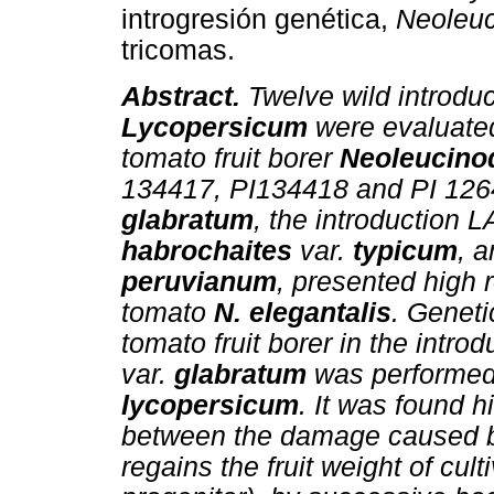
introgresión genética,
Neoleuc
tricomas.
Abstract.
Twelve wild introdu
Lycopersicum
were evaluated
tomato fruit borer
Neoleucinod
134417, PI134418 and PI 12
glabratum
, the introduction
habrochaites
var.
typicum
, 
peruvianum
, presented high r
tomato
N. elegantalis
. Geneti
tomato fruit borer in the intr
var.
glabratum
was performed 
lycopersicum
. It was found h
between the damage caused by 
regains the fruit weight of cul