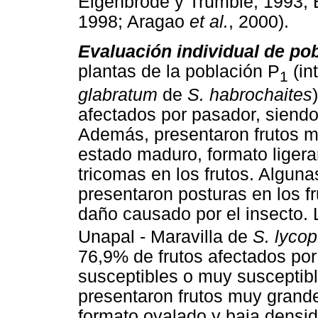
Eigenbrode y Trumble, 1993; 
1998; Aragao
et al.
, 2000).
Evaluación individual de po
plantas de la población P
(in
1
glabratum
de
S. habrochaites
afectados por pasador, siendo
Además, presentaron frutos m
estado maduro, formato liger
tricomas en los frutos. Alguna
presentaron posturas en los f
daño causado por el insecto. 
Unapal - Maravilla de
S. lyco
76,9% de frutos afectados por
susceptibles o muy susceptibl
presentaron frutos muy grande
formato ovalado y baja densid