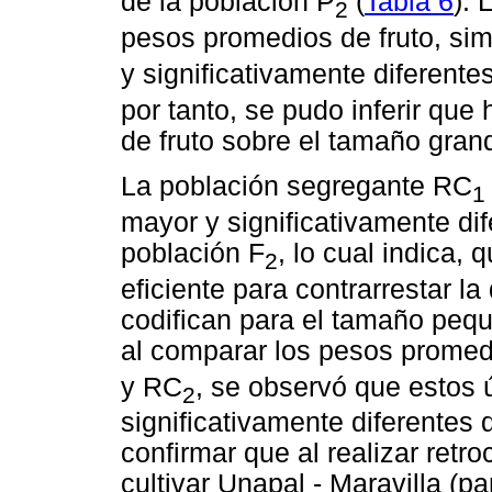
de la población P
(
Tabla 6
). 
2
pesos promedios de fruto, sim
y significativamente diferente
por tanto, se pudo inferir qu
de fruto sobre el tamaño gran
La población segregante RC
1
mayor y significativamente di
población F
, lo cual indica,
2
eficiente para contrarrestar l
codifican para el tamaño peque
al comparar los pesos promed
y RC
, se observó que estos 
2
significativamente diferentes 
confirmar que al realizar retr
cultivar Unapal - Maravilla (pa