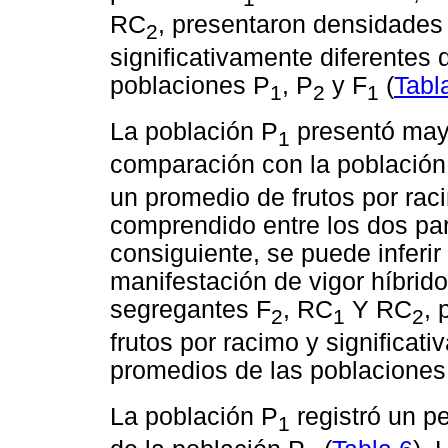
RC
, presentaron densidades 
2
significativamente diferentes
poblaciones P
, P
y F
(
Tabl
1
2
1
La población P
presentó mayo
1
comparación con la población
un promedio de frutos por rac
comprendido entre los dos par
consiguiente, se puede inferi
manifestación de vigor híbrido
segregantes F
, RC
Y RC
, 
2
1
2
frutos por racimo y significat
promedios de las poblaciones
La población P
registró un pe
1