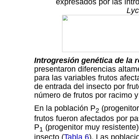
expresados por las int
Lyc
Introgresión genética de la 
presentaron diferencias altame
para las variables frutos afec
de entrada del insecto por fru
número de frutos por racimo y
En la población P
(progenitor
2
frutos fueron afectados por p
P
(progenitor muy resistente)
1
insecto (
Tabla 6
). Las poblaci