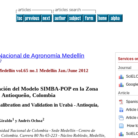
Nacional de Agronomía Medellín
Services 
7
Journal
edellín vol.65 no.1 Medellín Jan./June 2012
SciELO
Google
dación del Modelo SIMBA-POP en la Zona
Article
 Antioqueño, Colombia
Spanis
bration and Validation in Urabá - Antioquia,
Article
Article
1
2
iraldo
y Andrés Ochoa
How to 
sidad Nacional de Colombia - Sede Medellín - Centro de
SciELO
e Colombia. Carrera 80 No 65-223 - Núcleo Robledo, Medellín,