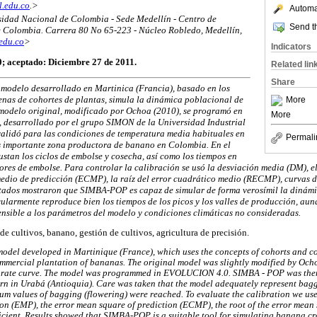
.edu.co
.>
Automat
sidad Nacional de Colombia - Sede Medellín - Centro de
Send th
e Colombia. Carrera 80 No 65-223 - Núcleo Robledo, Medellín,
edu.co
>
Indicators
0; aceptado: Diciembre 27 de 2011.
Related lin
Share
odelo desarrollado en Martinica (Francia), basado en los
enas de cohortes de plantas, simula la dinámica poblacional de
More
modelo original, modificado por Ochoa (2010), se programó en
More
 desarrollado por el grupo SIMON de la Universidad Industrial
 validó para las condiciones de temperatura media habituales en
Permali
s importante zona productora de banano en Colombia. En el
ustan los ciclos de embolse y cosecha, así como los tiempos en
res de embolse. Para controlar la calibración se usó la desviación media (DM), e
medio de predicción (ECMP), la raíz del error cuadrático medio (RECMP), curvas d
ultados mostraron que SIMBA-POP es capaz de simular de forma verosímil la dinámi
ularmente reproduce bien los tiempos de los picos y los valles de producción, aun
sensible a los parámetros del modelo y condiciones climáticas no consideradas.
e cultivos, banano, gestión de cultivos, agricultura de precisión.
odel developed in Martinique (France), which uses the concepts of cohorts and co
mmercial plantation of bananas. The original model was slightly modified by Ocho
ng rate curve. The model was programmed in EVOLUCION 4.0. SIMBA - POP was the
ern in Urabá (Antioquia). Care was taken that the model adequately represent bagg
um values of bagging (flowering) were reached. To evaluate the calibration we us
tion (EMP), the error mean square of prediction (ECMP), the root of the error mea
icient. Results showed that SIMBA-POP is a suitable tool for simulating banana c