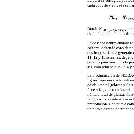
La versión corregida por Och
cada cohorte y en cada sema
Donde
N
rep
i-WFi,t-1,t-WFi,t-1
es el número de plantas flore
La cosecha ocurre cuando los
cohorte, depende considerab
destino). En Urabá generalme
11, 12 y 13 semanas, depend
cosecha para una cohorte por
segunda semana el 62,5% y en
La programación de SIMBA-PO
figura esquematiza la cadena
desde umbral (rebrote y flora
florecidas, así como las rela
número total de plantas flore
la figura. Esta cadena inicia
prefloración. Una nueva coho
un nuevo conteo de unidades