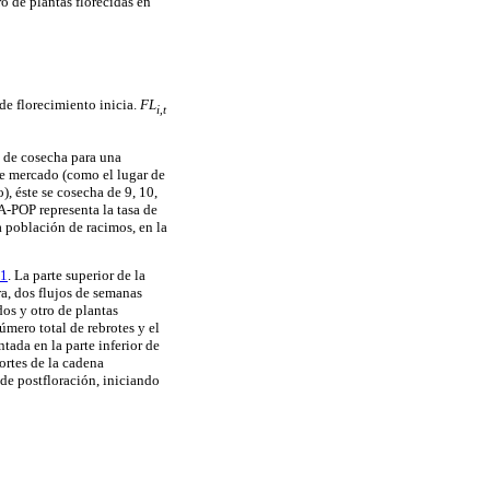
ro de plantas florecidas en
de florecimiento inicia.
FL
i,t
a de cosecha para una
e mercado (como el lugar de
, éste se cosecha de 9, 10,
-POP representa la tasa de
 población de racimos, en la
 1
. La parte superior de la
a, dos flujos de semanas
dos y otro de plantas
úmero total de rebrotes y el
tada en la parte inferior de
ortes de la cadena
 de postfloración, iniciando