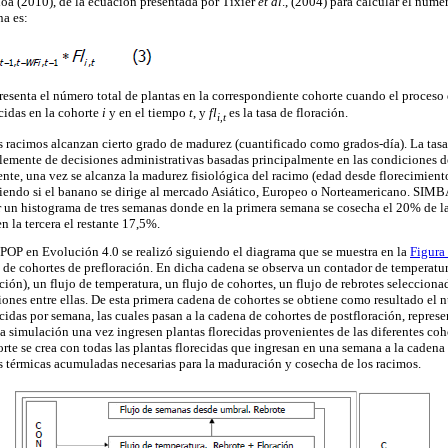
oa (2010), de la ecuación presentada por Tixier
et al
., (2004) para calcular el núme
na es:
resenta el número total de plantas en la correspondiente cohorte cuando el proceso 
cidas en la cohorte
i
y en el tiempo
t
, y
fl
es la tasa de floración.
i,t
 racimos alcanzan cierto grado de madurez (cuantificado como grados-día). La tas
lemente de decisiones administrativas basadas principalmente en las condiciones d
nte, una vez se alcanza la madurez fisiológica del racimo (edad desde florecimiento)
iendo si el banano se dirige al mercado Asiático, Europeo o Norteamericano. SIMBA
 un histograma de tres semanas donde en la primera semana se cosecha el 20% de la
 la tercera el restante 17,5%.
P en Evolución 4.0 se realizó siguiendo el diagrama que se muestra en la
Figura
 de cohortes de prefloración. En dicha cadena se observa un contador de temperatur
ción), un flujo de temperatura, un flujo de cohortes, un flujo de rebrotes selecciona
ciones entre ellas. De esta primera cadena de cohortes se obtiene como resultado el n
cidas por semana, las cuales pasan a la cadena de cohortes de postfloración, represen
 la simulación una vez ingresen plantas florecidas provenientes de las diferentes coh
rte se crea con todas las plantas florecidas que ingresan en una semana a la cadena
 térmicas acumuladas necesarias para la maduración y cosecha de los racimos.