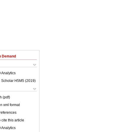
on Demand
 Analytics
 Scholar H5M5 (
2019
)
h (pdf)
 in xml format
 references
cite this article
 Analytics