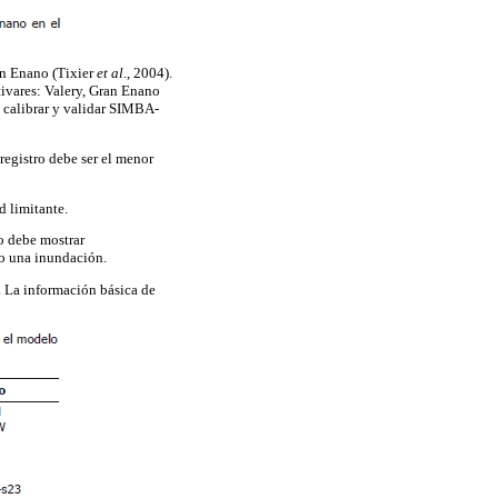
an Enano (Tixier
et al
., 2004).
ltivares: Valery, Gran Enano
a calibrar y validar SIMBA-
 registro debe ser el menor
d limitante.
no debe mostrar
o una inundación.
. La información básica de