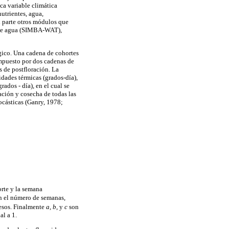
a variable climática
utrientes, agua,
n parte otros módulos que
 de agua (SIMBA-WAT),
ico. Una cadena de cohortes
ompuesto por dos cadenas de
s de postfloración. La
idades térmicas (grados-día),
ados - día), en el cual se
ración y cosecha de todas las
ocásticas (Ganry, 1978;
orte y la semana
n el número de semanas,
esos. Finalmente
a, b,
y
c
son
al a 1.