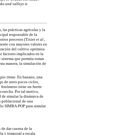
ks and valleys is
las prácticas agrícolas y la
cipal responsable de la
 otros procesos (Tixier
et al
.,
lmente con mayores valores en
ración del cultivo optimiza
e factores implicados en la
l sistema que permita tomar
sta manera, la simulación de
opio ritmo. En banano, una
go de unos pocos ciclos,
e fenómeno tiene un fuerte
 cosecha. Por tal motivo,
d de simular la dinámica de
ra poblacional de una
odelo SIMBA-POP para simular
 de dar cuenta de la
la y temporal a escala