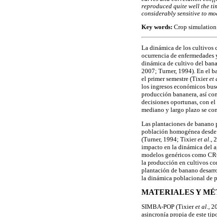
reproduced quite well the ti
considerably sensitive to mo
Key words:
Crop simulation 
La dinámica de los cultivos 
ocurrencia de enfermedades y
dinámica de cultivo del banan
2007; Turner, 1994). En el b
el primer semestre (Tixier
et 
los ingresos económicos busc
producción bananera, así com
decisiones oportunas, con el
mediano y largo plazo se con
Las plantaciones de banano p
población homogénea desde e
(Turner, 1994; Tixier
et al
.,
impacto en la dinámica del ag
modelos genéricos como C
la producción en cultivos c
plantación de banano desarro
la dinámica poblacional de 
MATERIALES Y M
SIMBA-POP (Tixier
et al
., 
asincronía propia de este tip