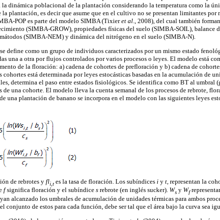
a dinámica poblacional de la plantación considerando la temperatura como la únic
la plantación, es decir que asume que en el cultivo no se presentan limitantes por n
SIMBA-POP es parte del modelo SIMBA (Tixier
et al
., 2008), del cual también forma
recimiento (SIMBA-GROW), propiedades físicas del suelo (SIMBA-SOIL), balance
emátodos (SIMBA-NEM) y dinámica del nitrógeno en el suelo (SIMBA-N).
 define como un grupo de individuos caracterizados por un mismo estado fenológ
das una a otra por flujos controlados por varios procesos o leyes. El modelo está c
mento de la floración: a) cadena de cohortes de prefloración y b) cadena de cohorte
as cohortes está determinada por leyes estocásticas basadas en la acumulación de un
les, determina el paso entre estados fisiológicos. Se identifica como BT al umbral (gr
es de una cohorte. El modelo lleva la cuenta semanal de los procesos de rebrote, flo
a de una plantación de banano se incorpora en el modelo con las siguientes leyes est
ción de rebrotes y
fl
es la tasa de floración. Los subíndices
i
y
t
, representan la coh
i,t
ce
f
significa floración y el subíndice
s
rebrote (en inglés sucker).
W
y
W
representa
s
f
hayan alcanzado los umbrales de acumulación de unidades térmicas para ambos proc
el conjunto de estos para cada función, debe ser tal que el área bajo la curva sea igu