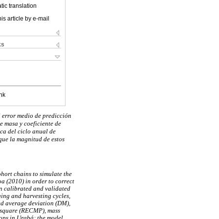
ic translation
is article by e-mail
ks
nk
l error medio de predicción
e masa y coeficiente de
ca del ciclo anual de
que la magnitud de estos
hort chains to simulate the
a (2010) in order to correct
n calibrated and validated
ing and harvesting cycles,
ed average deviation (DM),
n square (RECMP), mass
rops in Urabá; the model