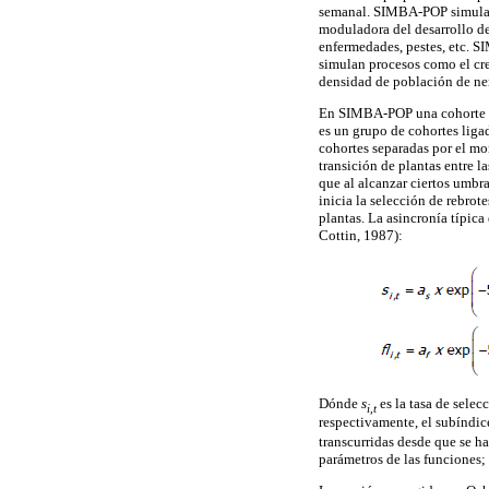
semanal. SIMBA-POP simula l
moduladora del desarrollo de 
enfermedades, pestes, etc. 
simulan procesos como el c
densidad de población de n
En SIMBA-POP una cohorte se
es un grupo de cohortes liga
cohortes separadas por el mo
transición de plantas entre l
que al alcanzar ciertos umbra
inicia la selección de rebrot
plantas. La asincronía típic
Cottin, 1987):
Dónde
s
es la tasa de selec
i,t
respectivamente, el subíndi
transcurridas desde que se 
parámetros de las funciones; 