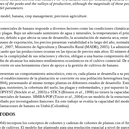
mes of the peaks and the valleys of production, although the magnitude of these pea
del parameters.
model, banana, crop management, precision agriculture.
comerciales de banano responde a diversos factores como las condiciones climáticas, 
 plagas. Bajo un adecuado suministro de agua y minerales, la temperaturaes el prin
o, debido a que afecta su tasa de desarrollo, la acumulación de materia seca, entre
anano de exportación, los precios presentan variabilidad a lo largo del año, norma
al
., 2007; Ministerio de Agricultura y Desarrollo Rural (MADR), 2005). La administ
ando que las producciones ocurran en las épocas de precios más altos. El número d
o la complejidad de sus relaciones y efectos, obligan a una buena comprensión de
 fin de alcanzar los máximos rendimientos económicos en el cultivo comercial. De e
vierte en una herramienta clave de apoyo a la gestión de cultivos de banano.
resentan un comportamiento asincrónico, esto es, cada planta se desarrolla a su pr
l establecimiento de la plantación se convierte en una población heterogénea lue
 2004), presentando al mismo tiempo plantas en diferentes estados de desarrollo. Est
ua, nutrientes, la cobertura del suelo, las plagas y enfermedades, y por supuesto la
ROPSYST (Stöckle
et al
., 2003) o STICS (Brisson
et al
., 1998) no tienen la capacida
omerciales de banano. SIMBA-POP (Tixier
et al
., 2004) es un modelo de la estructu
llado por investigadores franceses. En este trabajo se evalúa la capacidad del m
plantaciones de banano en Urabá (Colombia).
ÉTODOS
2004) incorpora los conceptos de cohortes y cadenas de cohortes de plantas con el fin
o de cultivos. El modelo fue planteado para una resolución espacial a nivel de parce