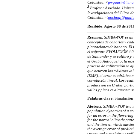
Colombia. <
gwguarin@unal
2
Profesor Asociado. Univer
Investigaciones del Clima d
Colombia. <
aochoaj@unal.
Recibido: Agosto 08 de 201
Resumen.
SIMBA-POP es un m
conceptos de cohortes y cad
plantaciones de banano. El 
el software EVOLUCIÓN 4.0,
de Santander y se calibró y
el Urabá Antioqueño; la má
proceso de calibración se aj
que ocurren los máximos valo
(EMP), el error cuadrático 
correlación lineal. Los res
producción en Urabá; partic
valles y picos es altamente 
Palabras clave:
Simulación d
Abstract.
SIMBA - POP is a m
population dynamics of a co
for an error in the floweri
for the normal climatic patt
and the time at which maxim
the average error of predic
curves and correlation coeff