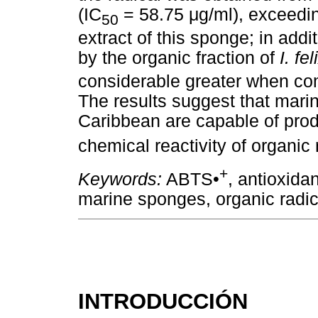
(IC
= 58.75 μg/ml), exceedin
50
extract of this sponge; in addi
by the organic fraction of
I. fel
considerable greater when com
The results suggest that mar
Caribbean are capable of prod
chemical reactivity of organi
+
Keywords:
ABTS•
, antioxida
marine sponges, organic radic
INTRODUCCIÓN