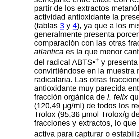
partir de los extractos metanó
actividad antioxidante la pre
(tablas
3
y
4
), ya que a los m
generalmente presenta porcen
comparación con las otras fra
atlantica
es la que menor canti
+
del radical ABTS•
y presenta 
convirtiéndose en la muestra 
radicalaria. Las otras fracci
antioxidante muy parecida ent
fracción orgánica de
I. felix
qu
(120,49 μg/ml) de todos los r
Trolox (95,36 μmol Trolox/g d
fracciones y extractos, lo que
activa para capturar o estabili