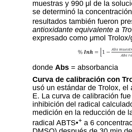
muestras y 990 μl de la soluci
se determinó la concentración 
resultados también fueron p
antioxidante equivalente a Tro
expresado como μmol Trolox/g
donde
Abs
= absorbancia
Curva de calibración con Tro
usó un estándar de Trolox, el 
E. La curva de calibración fu
inhibición del radical calculad
medición en la reducción de l
+
radical ABTS•
a 6 concentrac
DMSO) después de 30 min de 