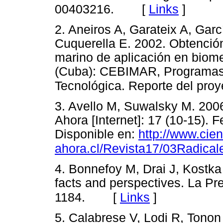
[
Links
]
00403216.
2. Aneiros A, Garateix A, Garc
Cuquerella E. 2002. Obtenci
marino de aplicación en biome
(Cuba): CEBIMAR, Programas 
Tecnológica. Reporte del proy
3. Avello M, Suwalsky M. 2006
Ahora [Internet]: 17 (10-15).
Disponible en:
http://www.cien
ahora.cl/Revista17/03Radical
4. Bonnefoy M, Drai J, Kostka 
facts and perspectives. La Pr
[
Links
]
1184.
5. Calabrese V, Lodi R, Tonon