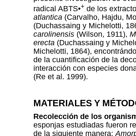
+
radical ABTS•
de los extract
atlantica
(Carvalho, Hajdu, Mo
(Duchassaing y Michelotti, 18
carolinensis
(Wilson, 1911),
M
erecta
(Duchassaing y Michelo
Michelotti, 1864), encontránd
de la cuantificación de la dec
interacción con especies don
(Re et al. 1999).
MATERIALES Y MÉTO
Recolección de los organis
esponjas estudiadas fueron r
de la siguiente manera:
Amorp