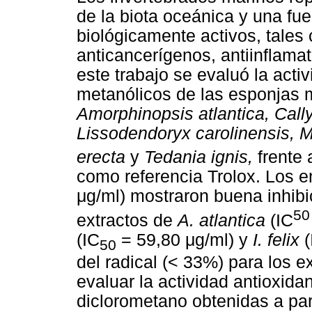
de la biota oceánica y una fu
biológicamente activos, tales
anticancerígenos, antiinflamat
este trabajo se evaluó la acti
metanólicos de las esponjas 
Amorphinopsis atlantica, Callys
Lissodendoryx carolinensis, 
erecta
y
Tedania ignis,
frente 
como referencia Trolox. Los e
μg/ml) mostraron buena inhibic
50
extractos de
A. atlantica
(IC
(IC
= 59,80 μg/ml) y
I. felix
(
50
del radical (< 33%) para los e
evaluar la actividad antioxida
diclorometano obtenidas a par