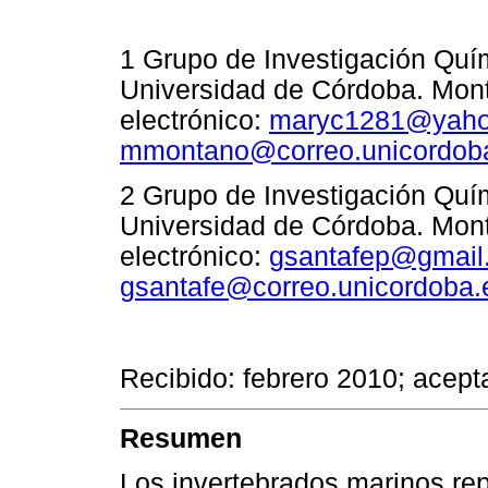
1
Grupo de Investigación Quím
Universidad de Córdoba. Mont
electrónico:
maryc1281@yah
mmontano@correo.unicordob
2 Grupo de Investigación Quí
Universidad de Córdoba. Mont
electrónico:
gsantafep@gmail
gsantafe@correo.unicordoba.
Recibido: febrero 2010; acept
Resumen
Los invertebrados marinos re