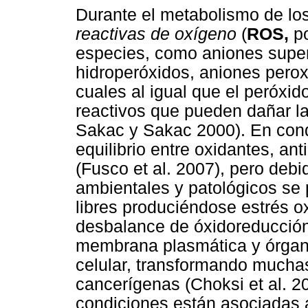
Durante el metabolismo de l
reactivas de oxígeno
(
ROS,
po
especies, como aniones superó
hidroperóxidos, aniones peroxin
cuales al igual que el peróx
reactivos que pueden dañar las
Sakac y Sakac 2000). En cond
equilibrio entre oxidantes, an
(Fusco et al. 2007), pero debid
ambientales y patológicos se
libres produciéndose estrés o
desbalance de óxidoreducción
membrana plasmática y órgano
celular, transformando mucha
cancerígenas (Choksi et al. 20
condiciones están asociadas