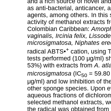
and a rich source of novel an
as anti-bacterial, anticancer, 
agents, among others. In this
activity of methanol extracts
Colombian Caribbean:
Amorph
vaginalis, Ircinia felix, Lisso
microsigmatosa, Niphates ere
+
radical ABTS•
cation, using T
tests performed (100 μg/ml) sh
53%) with extracts from
A. atl
microsigmatosa
(IC
= 59.80 
50
μg/ml) and low inhibition of th
other sponge species. Upon eva
aqueous fractions of dichloro
selected methanol extracts, we
the radical was obtained from 