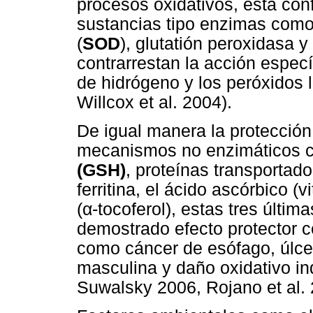
procesos oxidativos, está con
sustancias tipo enzimas como
(
SOD
), glutatión peroxidasa y
contrarrestan la acción espec
de hidrógeno y los peróxidos 
Willcox et al. 2004).
De igual manera la protección
mecanismos no enzimáticos c
(GSH)
, proteínas transportad
ferritina, el ácido ascórbico (
(α-tocoferol), estas tres últi
demostrado efecto protector 
como cáncer de esófago, úlcer
masculina y daño oxidativo in
Suwalsky 2006, Rojano et al. 2