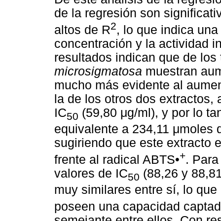
de la regresión son significa
2
altos de R
, lo que indica una 
concentración y la actividad i
resultados indican que de los
microsigmatosa
muestran aume
mucho más evidente al aumen
la de los otros dos extractos
IC
(59,80 μg/ml), y por lo t
50
equivalente a 234,11 μmoles d
sugiriendo que este extracto 
+
frente al radical ABTS•
. Par
valores de IC
(88,26 y 88,8
50
muy similares entre sí, lo que
poseen una capacidad captado
semejante entre ellos. Con re