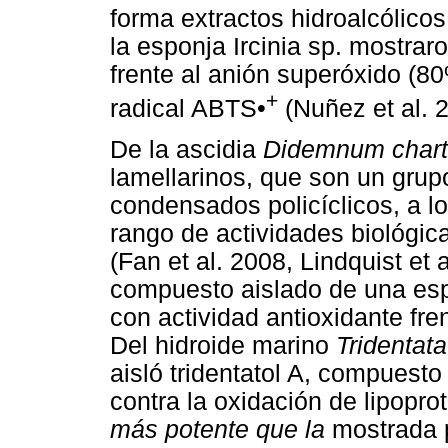
forma extractos hidroalcólico
la esponja Ircinia sp. mostrar
frente al anión superóxido (80
+
radical ABTS•
(Nuñez et al. 
De la ascidia
Didemnum char
lamellarinos, que son un gru
condensados policíclicos, a l
rango de actividades biológica
(Fan et al. 2008, Lindquist et
compuesto aislado de una esp
con actividad antioxidante fren
Del hidroide marino
Tridentat
aisló tridentatol A, compuesto
contra la oxidación de lipopr
más potente que la
mostrada p