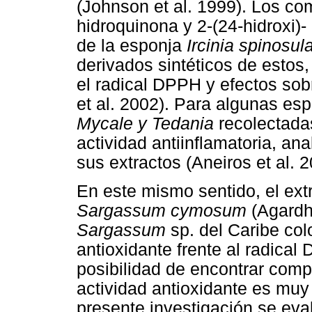
(Johnson et al. 1999). Los co
hidroquinona y 2-(24-hidroxi)-
de la esponja
Ircinia spinosul
derivados sintéticos de estos,
el radical DPPH y efectos sobr
et al. 2002). Para algunas es
Mycale y Tedania
recolectadas
actividad antiinflamatoria, an
sus extractos (Aneiros et al. 
En este mismo sentido, el ex
Sargassum cymosum
(Agardh
Sargassum
sp. del Caribe co
antioxidante frente al radical
posibilidad de encontrar com
actividad antioxidante es muy 
presente investigación se eva