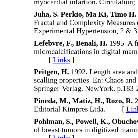
myocardial infartion. Circulati
Juha, S. Perkio, Ma Ki, Timo H.
Fractal and Complexity Measures of
Experimental Hypertension, 2 
Lefebvre, F., Benali, H.
1995. A f
microcalcifications in digital m
[
Links
]
Peitgen, H.
1992. Length area and
scalling properties. En: Chaos and
Springer-Verlag. NewYork. p.1
Pineda, M., Matiz, H., Rozo, R.
2
Editorial Kimpres Ltda. [
Lin
Pohlman, S., Powell, K., Obucho
of breast tumors in digitized ma
[
Links
]