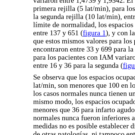
variaron entre 1,4739 y 1,9542. E
primera rejilla (5 lat/min), para lo
la segunda rejilla (10 lat/min), ent
límite de normalidad, los espacios
entre 137 y 651 (
figura 1
), y con l
que estos mismos valores para los 
encontraron entre 33 y 699 para la 
para los pacientes con IAM variaro
entre 16 y 36 para la segunda (
figu
Se observa que los espacios ocupado
lat/min, son menores que 100 en lo
los casos normales nunca tienen u
mismo modo, los espacios ocupados
menores que 36 para infarto agudo 
normales nunca fueron inferiores 
medidas no es posible establecer d
de otras patologías, ni tampoco en