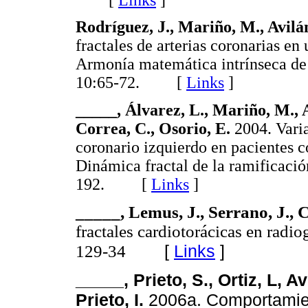
Rodríguez, J., Mariño, M., Avilán
fractales de arterias coronarias e
Armonía matemática intrínseca de l
10:65-72. [
Links
]
_____, Álvarez, L., Mariño, M., A
Correa, C., Osorio, E.
2004. Varia
coronario izquierdo en pacientes c
Dinámica fractal de la ramificació
192. [
Links
]
_____, Lemus, J., Serrano, J., 
fractales cardiotorácicas en radio
[
Links
]
129-34
_____, Prieto, S., Ortiz, L, Av
Prieto, I.
2006a. Comportamient