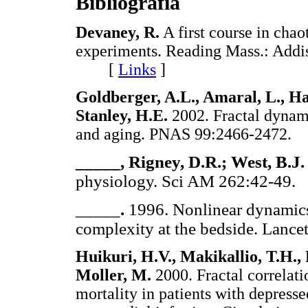
Bibliografía
Devaney, R.
A first course in cha
experiments. Reading Mass.: Addi
[
Links
]
Goldberger, A.L., Amaral, L., Ha
Stanley, H.E.
2002. Fractal dynami
and aging. PNAS 99:2466-247
_____, Rigney, D.R.; West, B.J.
physiology. Sci AM 262:42-4
_____
.
1996. Nonlinear dynamics f
complexity at the bedside. La
Huikuri, H.V., Makikallio, T.H., 
Moller, M.
2000. Fractal correlati
mortality in patients with depresse