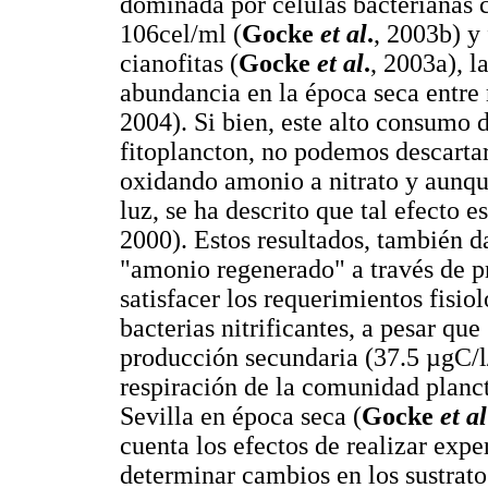
dominada por células bacterianas 
106cel/ml (
Gocke
et al
.
, 2003b) y
cianofitas (
Gocke
et al
.
, 2003a), l
abundancia en la época seca entre 
2004). Si bien, este alto consumo 
fitoplancton, no podemos descartar 
oxidando amonio a nitrato y aunque
luz, se ha descrito que tal efecto 
2000). Estos resultados, también d
"amonio regenerado" a través de pr
satisfacer los requerimientos fisio
bacterias nitrificantes, a pesar que
producción secundaria (37.5 µgC/l/
respiración de la comunidad planc
Sevilla en época seca (
Gocke
et al
cuenta los efectos de realizar expe
determinar cambios en los sustratos