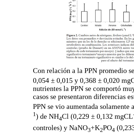
Con relación a la PPN promedio se 
0,054 ± 0,015 y 0,368 ± 0,020 mg
nutrientes la PPN se comportó muy 
casos se presentaron diferencias es
PPN se vio aumentada solamente 
1
) de NH
Cl (0,229 ± 0,132 mgCL
4
controles) y NaNO
+K
PO
(0,23
3
2
4