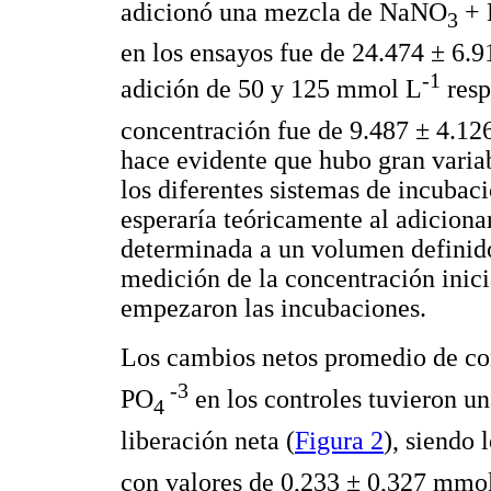
adicionó una mezcla de NaNO
+ 
3
en los ensayos fue de 24.474 ± 6.
-1
adición de 50 y 125 mmol L
resp
concentración fue de 9.487 ± 4.1
hace evidente que hubo gran variab
los diferentes sistemas de incubaci
esperaría teóricamente al adicion
determinada a un volumen definido
medición de la concentración inicia
empezaron las incubaciones.
Los cambios netos promedio de c
-3
PO
en los controles tuvieron un
4
liberación neta (
Figura 2
), siendo 
con valores de 0,233 ± 0,327 mm