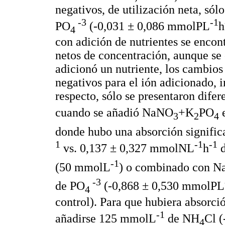
negativos, de utilización neta, sól
-3
-1
PO
(-0,031 ± 0,086 mmolPL
h
4
con adición de nutrientes se encon
netos de concentración, aunque se
adicionó un nutriente, los cambio
negativos para el ión adicionado, i
respecto, sólo se presentaron difer
cuando se añadió NaNO
+K
PO
e
3
2
4
donde hubo una absorción signific
1
-1
-1
vs. 0,137 ± 0,327 mmolNL
h
d
-1
(50 mmolL
) o combinado con 
-3
de PO
(-0,868 ± 0,530 mmolPL
4
control). Para que hubiera absorci
-1
añadirse 125 mmolL
de NH
Cl 
4