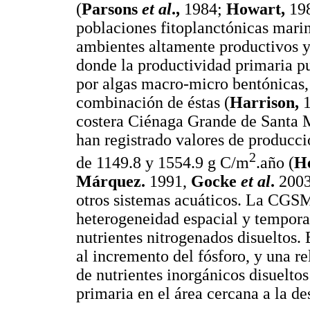
(
Parsons
et al
.,
1984;
Howart,
198
poblaciones fitoplanctónicas marin
ambientes altamente productivos 
donde la productividad primaria pu
por algas macro-micro bentónicas, 
combinación de éstas (
Harrison,
1
costera Ciénaga Grande de Santa 
han registrado valores de producci
2
de 1149.8 y 1554.9 g C/m
.año (
H
Márquez.
1991,
Gocke
et al
.
2003
otros sistemas acuáticos. La CGSM
heterogeneidad espacial y temporal
nutrientes nitrogenados disueltos.
al incremento del fósforo, y una re
de nutrientes inorgánicos disuelto
primaria en el área cercana a la d