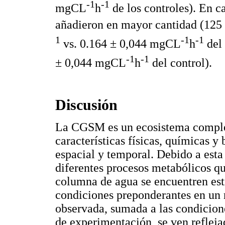
-1
-1
mgCL
h
de los controles). En 
añadieron en mayor cantidad (12
1
-1
-1
vs. 0.164 ± 0,044 mgCL
h
del 
-1
-1
± 0,044 mgCL
h
del control).
Discusión
La CGSM es un ecosistema comple
características físicas, químicas y
espacial y temporal. Debido a esta
diferentes procesos metabólicos qu
columna de agua se encuentren est
condiciones preponderantes en un 
observada, sumada a las condicione
de experimentación, se ven reflejad