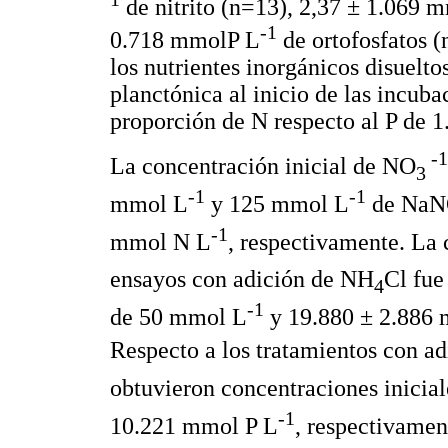
de nitrito (n=13), 2,37 ± 1.069
-1
0.718 mmolP L
de ortofosfatos (
los nutrientes inorgánicos disuelt
planctónica al inicio de las incuba
proporción de N respecto al P de 1
-1
La concentración inicial de NO
3
-1
-1
mmol L
y 125 mmol L
de Na
-1
mmol N L
, respectivamente. La 
ensayos con adición de NH
Cl fue
4
-1
de 50 mmol L
y 19.880 ± 2.886
Respecto a los tratamientos con a
obtuvieron concentraciones inicia
-1
10.221 mmol P L
, respectivamen