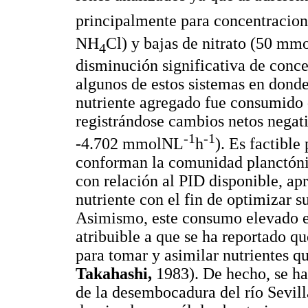
principalmente para concentracio
NH
Cl) y bajas de nitrato (50 mm
4
disminución significativa de conce
algunos de estos sistemas en donde
nutriente agregado fue consumido 
registrándose cambios netos negat
-1
-1
-4.702 mmolNL
h
). Es factibl
conforman la comunidad planctónic
con relación al PID disponible, ap
nutriente con el fin de optimizar s
Asimismo, este consumo elevado en
atribuible a que se ha reportado 
para tomar y asimilar nutrientes q
Takahashi,
1983). De hecho, se ha
de la desembocadura del río Sevill