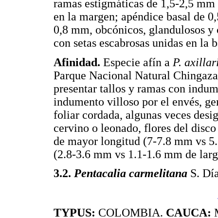
ramas estigmáticas de 1,5-2,5 mm d
en la margen; apéndice basal de 0
0,8 mm, obcónicos, glandulosos y 
con setas escabrosas unidas en la b
Afinidad.
Especie afín a
P. axillar
Parque Nacional Natural Chingaza 
presentar tallos y ramas con indum
indumento villoso por el envés, ge
foliar cordada, algunas veces desi
cervino o leonado, flores del disc
de mayor longitud (7-7.8 mm vs 5
(2.8-3.6 mm vs 1.1-1.6 mm de larg
3.2.
Pentacalia carmelitana
S. Día
TYPUS:
COLOMBIA.
CAUCA:
M