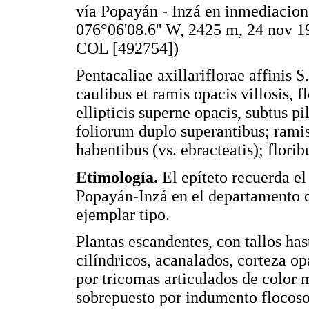
vía Popayán - Inzá en inmediacione
076°06'08.6'' W, 2425 m, 24 nov 
COL [492754])
Pentacaliae axillariflorae affinis 
caulibus et ramis opacis villosis, 
ellipticis superne opacis, subtus pi
foliorum duplo superantibus; rami
habentibus (vs. ebracteatis); flori
Etimología.
El epíteto recuerda e
Popayán-Inzá en el departamento d
ejemplar tipo.
Plantas escandentes, con tallos ha
cilíndricos, acanalados, corteza o
por tricomas articulados de color m
sobrepuesto por indumento flocos