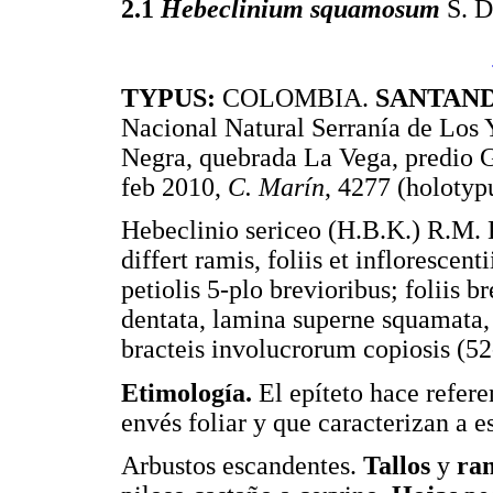
2.1
Hebeclinium squamosum
S. D
TYPUS:
COLOMBIA.
SANTAN
Nacional Natural Serranía de Los 
Negra, quebrada La Vega, predio Go
feb 2010,
C. Marín
, 4277 (holotyp
Hebeclinio sericeo (H.B.K.) R.M. 
differt ramis, foliis et inflorescen
petiolis 5-plo brevioribus; foliis 
dentata, lamina superne squamata, v
bracteis involucrorum copiosis (52
Etimología.
El epíteto hace refere
envés foliar y que caracterizan a e
Arbustos escandentes.
Tallos
y
ra