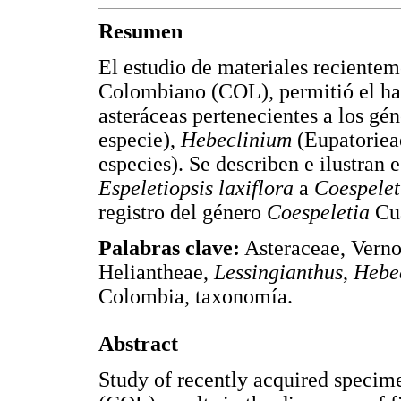
Resumen
El estudio de materiales reciente
Colombiano (COL), permitió el hal
asteráceas pertenecientes a los gé
especie),
Hebeclinium
(Eupatoriea
especies). Se describen e ilustran 
Espeletiopsis laxiflora
a
Coespelet
registro del género
Coespeletia
Cua
Palabras clave:
Asteraceae, Verno
Heliantheae,
Lessingianthus
,
Hebe
Colombia, taxonomía.
Abstract
Study of recently acquired speci