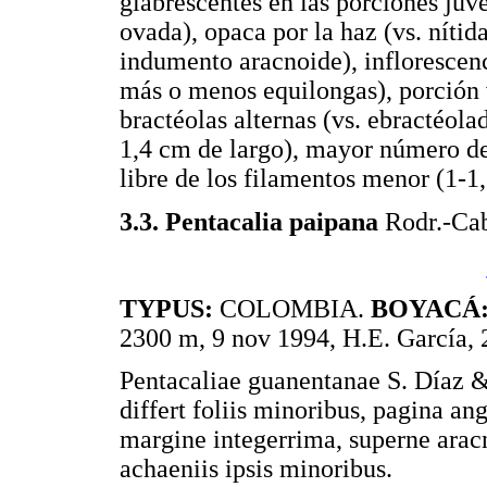
glabrescentes en las porciones juve
ovada), opaca por la haz (vs. nítida
indumento aracnoide), inflorescenc
más o menos equilongas), porción v
bractéolas alternas (vs. ebractéola
1,4 cm de largo), mayor número de 
libre de los filamentos menor (1-1
3.3. Pentacalia paipana
Rodr.-Cab
TYPUS:
COLOMBIA.
BOYACÁ
2300 m, 9 nov 1994, H.E. García,
Pentacaliae guanentanae S. Díaz 
differt foliis minoribus, pagina an
margine integerrima, superne arac
achaeniis ipsis minoribus.