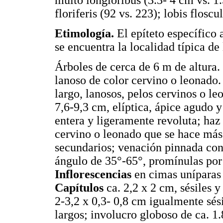
multo longioribus (3.3- 4 cm vs. 1.
floriferis (92 vs. 223); lobis flosc
Etimología.
El epíteto específico 
se encuentra la localidad típica de 
Árboles de cerca de 6 m de altura.
lanoso de color cervino o leonado
largo, lanosos, pelos cervinos o l
7,6-9,3 cm, elíptica, ápice agudo
entera y ligeramente revoluta; haz
cervino o leonado que se hace más 
secundarios; venación pinnada con
ángulo de 35°-65°, promínulas por 
Inflorescencias
en cimas uníparas 
Capítulos
ca. 2,2 x 2 cm, sésiles y
2-3,2 x 0,3- 0,8 cm igualmente sési
largos; involucro globoso de ca. 1