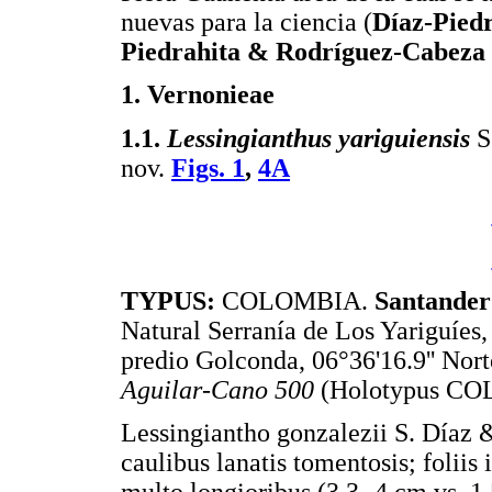
nuevas para la ciencia (
Díaz-Pied
Piedrahita & Rodríguez-Cabeza
1. Vernonieae
1.1.
Lessingianthus yariguiensis
S
nov.
Figs. 1
,
4A
TYPUS:
COLOMBIA.
Santander
Natural Serranía de Los Yariguíes
predio Golconda, 06°36'16.9'' Nort
Aguilar-Cano 500
(Holotypus COL 
Lessingiantho gonzalezii S. Díaz &
caulibus lanatis tomentosis; foliis 