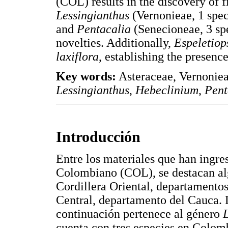
(COL) results in the discovery of 
Lessingianthus
(Vernonieae, 1 spec
and
Pentacalia
(Senecioneae, 3 spe
novelties. Additionally,
Espeletiops
laxiflora
, establishing the presenc
Key words:
Asteraceae, Vernoniea
Lessingianthus
,
Hebeclinium
,
Pent
Introducción
Entre los materiales que han ingr
Colombiano (COL), se destacan alg
Cordillera Oriental, departamentos
Central, departamento del Cauca. 
continuación pertenece al género
cuenta con tres especies en Colomb