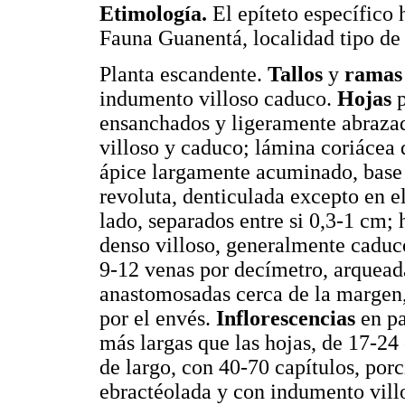
Etimología.
El epíteto específico 
Fauna Guanentá, localidad tipo de 
Planta escandente.
Tallos
y
ramas
indumento villoso caduco.
Hojas
p
ensanchados y ligeramente abrazad
villoso y caduco; lámina coriácea 
ápice largamente acuminado, base 
revoluta, denticulada excepto en el
lado, separados entre si 0,3-1 cm;
denso villoso, generalmente caduco
9-12 venas por decímetro, arquead
anastomosadas cerca de la margen,
por el envés.
Inflorescencias
en pa
más largas que las hojas, de 17-24
de largo, con 40-70 capítulos, por
ebractéolada y con indumento villo