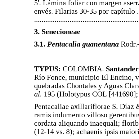
5'. Lámina foliar con margen aserr
envés. Filarias 30-35 por capítulo ..
.......................................................
3. Senecioneae
3.1.
Pentacalia guanentana
Rodr.-
TYPUS:
COLOMBIA.
Santander
Río Fonce, municipio El Encino, v
quebradas Chontales y Aguas Clara
al.
195 (Holotypus COL [441690]; 
Pentacaliae axillariflorae S. Díaz 
ramis indumento villoso gerentibu
cordata aliquando inaequali; flori
(12-14 vs. 8); achaenis ipsis maior