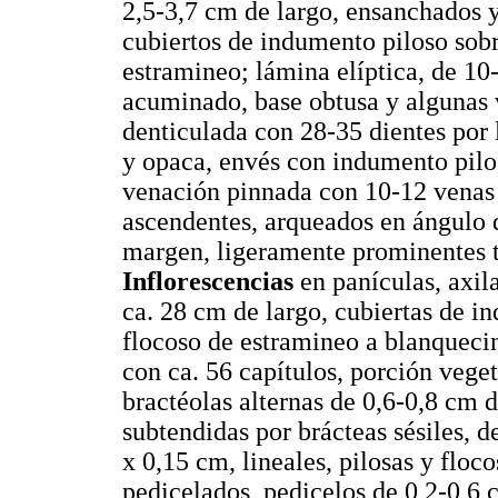
2,5-3,7 cm de largo, ensanchados y
cubiertos de indumento piloso sob
estramineo; lámina elíptica, de 10
acuminado, base obtusa y algunas 
denticulada con 28-35 dientes por 
y opaca, envés con indumento pilo
venación pinnada con 10-12 venas 
ascendentes, arqueados en ángulo 
margen, ligeramente prominentes t
Inflorescencias
en panículas, axila
ca. 28 cm de largo, cubiertas de 
flocoso de estramineo a blanquecino
con ca. 56 capítulos, porción veget
bractéolas alternas de 0,6-0,8 cm 
subtendidas por brácteas sésiles, d
x 0,15 cm, lineales, pilosas y floc
pedicelados, pedicelos de 0,2-0,6 