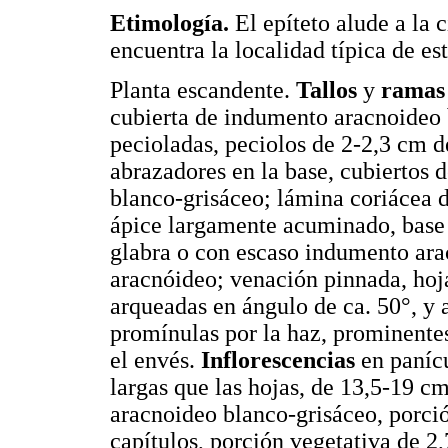
Etimología.
El epíteto alude a la 
encuentra la localidad típica de es
Planta escandente.
Tallos
y
ramas
cubierta de indumento aracnoideo 
pecioladas, peciolos de 2-2,3 cm d
abrazadores en la base, cubiertos
blanco-grisáceo; lámina coriácea d
ápice largamente acuminado, base 
glabra o con escaso indumento ar
aracnóideo; venación pinnada, hoja
arqueadas en ángulo de ca. 50°, y
promínulas por la haz, prominente
el envés.
Inflorescencias
en panícu
largas que las hojas, de 13,5-19 c
aracnoideo blanco-grisáceo, porció
capítulos, porción vegetativa de 2