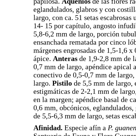
papilosa.
Aquenios
de las flores r
eglandulados, glabros y con costil
largo, con ca. 51 setas escabrosas 
14- 15 por capítulo, angosto infud
5,8-6,2 mm de largo, porción tubu
ensanchada rematada por cinco lób
márgenes engrosadas de 1,5-1,6 x 
ápice.
Anteras
de 1,9-2,8 mm de la
0,7 mm de largo, apéndice apical 
conectivo de 0,5-0,7 mm de largo,
largo.
Pistilo
de 5,5 mm de largo, e
estigmáticas de 2-2,1 mm de largo,
en la margen; apéndice basal de c
0,6 mm, obcónicos, eglandulados, g
de 5,5-6,3 mm de largo, setas esca
Afinidad.
Especie afín a
P. guane