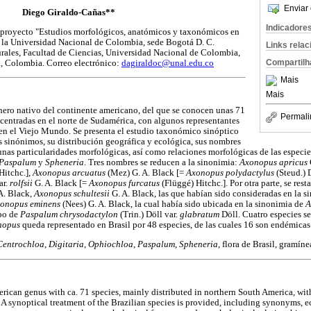
Enviar 
Diego Giraldo-Cañas**
Indicadore
 proyecto "Estudios morfológicos, anatómicos y taxonómicos en
e la Universidad Nacional de Colombia, sede Bogotá D. C.
Links rela
urales, Facultad de Ciencias, Universidad Nacional de Colombia,
Compartilh
, Colombia. Correo electrónico:
dagiraldoc@unal.edu.co
Mais
Mais
nero nativo del continente americano, del que se conocen unas 71
Permali
centradas en el norte de Sudamérica, con algunos representantes
en el Viejo Mundo. Se presenta el estudio taxonómico sinóptico
us sinónimos, su distribución geográfica y ecológica, sus nombres
nas particularidades morfológicas, así como relaciones morfológicas de las especies
Paspalum
y
Spheneria
. Tres nombres se reducen a la sinonimia:
Axonopus apricus
Hitchc.],
Axonopus arcuatus
(Mez) G. A. Black [=
Axonopus polydactylus
(Steud.) 
ar.
rolfsii
G. A. Black [=
Axonopus furcatus
(Flüggé) Hitchc.]. Por otra parte, se rest
A. Black,
Axonopus schultesii
G. A. Black, las que habían sido consideradas en la 
onopus eminens
(Nees) G. A. Black, la cual había sido ubicada en la sinonimia de
A
ipo de
Paspalum chrysodactylon
(Trin.) Döll var.
glabratum
Döll. Cuatro especies se
nopus
queda representado en Brasil por 48 especies, de las cuales 16 son endémicas
Centrochloa
,
Digitaria
,
Ophiochloa
,
Paspalum
,
Spheneria
, flora de Brasil, gramín
erican genus with ca. 71 species, mainly distributed in northern South America, wi
 A synoptical treatment of the Brazilian species is provided, including synonyms, 