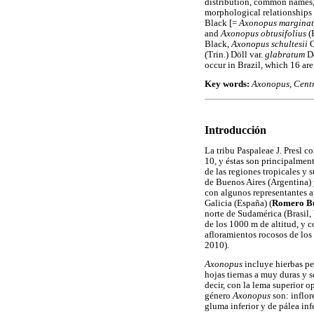
distribution, common names, 
morphological relationships
Black [=
Axonopus marginat
and
Axonopus obtusifolius
(
Black,
Axonopus schultesii
G
(Trin.) Döll var.
glabratum
Dö
occur in Brazil, which 16 ar
Key words:
Axonopus
,
Cent
Introducción
La tribu Paspaleae J. Presl
10, y éstas son principalment
de las regiones tropicales y 
de Buenos Aires (Argentina) y
con algunos representantes ap
Galicia (España) (
Romero Bu
norte de Sudamérica (Brasil,
de los 1000 m de altitud, y c
afloramientos rocosos de lo
2010).
Axonopus
incluye hierbas per
hojas tiernas a muy duras y s
decir, con la lema superior op
género
Axonopus
son: inflor
gluma inferior y de pálea infe