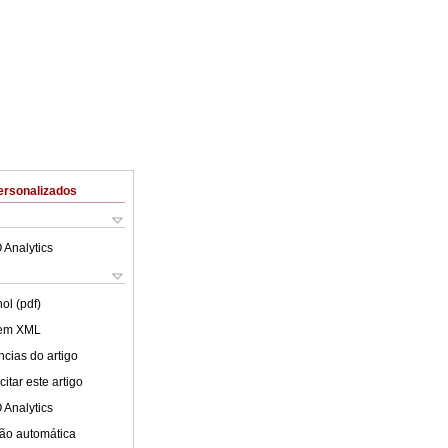
ersonalizados
 Analytics
ol (pdf)
 em XML
cias do artigo
itar este artigo
 Analytics
ão automática