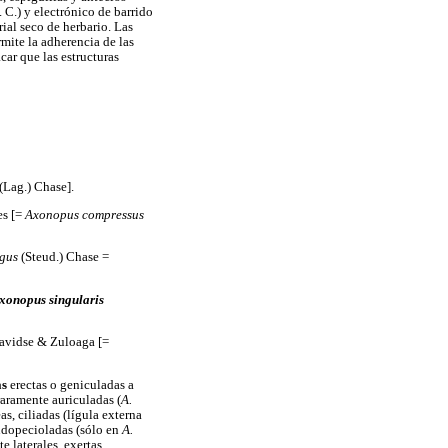
 C.) y electrónico de barrido
al seco de herbario. Las
mite la adherencia de las
car que las estructuras
(Lag.) Chase].
es [=
Axonopus compressus
gus
(Steud.) Chase =
xonopus singularis
Davidse & Zuloaga [=
s
erectas o geniculadas a
aramente auriculadas (
A.
, ciliadas (lígula externa
eudopecioladas (sólo en
A.
e laterales, exertas,