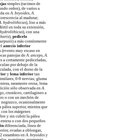
ojas
simples (racimos de
undo orden), de varios a
ada en
A. bryoides
,
A.
florescencia al madurar;
A. hydrolithicus
), liso a más
értil en toda su extensión,
 hydrolithicus
), con una
pharis
);
pedicelo
purpusii
) a más comúnmente
el
antecio inferior
as (evento muy escaso en
pocas panojas de
A. anceps
,
A.
les a cortamente pediceladas,
iculan por debajo de la
culada, con el dorso de la
rior
y
lema inferior
tan
similares, 0-9 nervias; gluma
 entera, raramente erosa; lema
ndición sólo observada en
A.
o, crustáceo, cartilagineo a
labro o con un mechón de
 o negruzco, ocasionalmente
a pálea superior, mientra que
, con los márgenes
bre y sin cubrir la pálea
 entera o con dos pequeños
ón
diferenciada, línea de
erior, ovadas a oblongas,
 (2 estambres en
A. bryoides
y
alelas, purpúreas, raramente