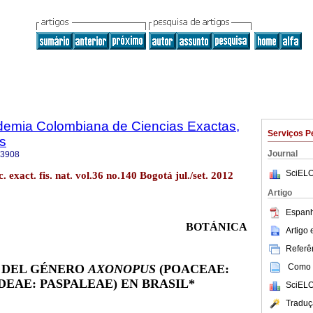
ademia Colombiana de Ciencias Exactas,
Serviços P
es
Journal
-3908
SciELO
. exact. fis. nat. vol.36 no.140 Bogotá jul./set. 2012
Artigo
Espanh
BOTÁNICA
Artigo
Referên
S DEL GÉNERO
AXONOPUS
(POACEAE:
Como c
DEAE: PASPALEAE) EN BRASIL*
SciELO
Traduç