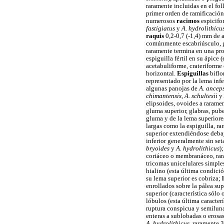
raramente incluidas en el foll
primer orden de ramificación
numerosos
racimos
espicifo
fastigiatus
y
A. hydrolithicu
raquis
0,2-0,7 (-1,4) mm de 
comúnmente escabriúsculo, gl
raramente termina en una pro
espiguilla fértil en su ápice
acetabuliforme, crateriforme 
horizontal.
Espiguillas
biflo
representado por la lema infe
algunas panojas de
A. ancep
chimantensis
,
A. schultesii
y
elipsoides, ovoides a rarame
gluma superior, glabras, pube
gluma y de la lema superiores
largas como la espiguilla, ra
superior extendiéndose deba
inferior generalmente sin se
bryoides
y
A. hydrolithicus
)
coriáceo o membranáceo, rar
tricomas unicelulares simple
hialino (esta última condici
su lema superior es cobriza;
enrollados sobre la pálea sup
superior (característica sólo
lóbulos (esta última caracter
ruptura conspicua y semilun
enteras a sublobadas o erosas
A. hydrolithicus
, raramente 