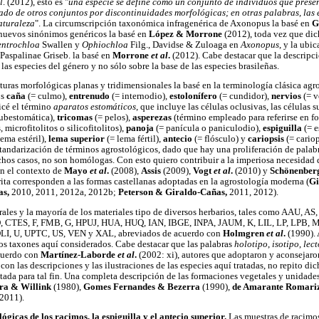
l
. (2012), esto es "
una especie se define como un conjunto de individuos que prese
ado de otros conjuntos por discontinuidades morfológicas; en otras palabras, las 
aturaleza
". La circumscripción taxonómica infragenérica de Axonopus la basé en
G
 nuevos sinónimos genéricos la basé en
López & Morrone
(2012), toda vez que dic
ntrochloa
Swallen y
Ophiochloa
Filg., Davidse & Zuloaga en
Axonopus
, y la ubi
 Paspalinae Griseb. la basé en
Morrone
et al
.
(2012). Cabe destacar que la descripc
 las especies del género y no sólo sobre la base de las especies brasileñas.
turas morfológicas planas y tridimensionales la basé en la terminología clásica agr
os
caña
(= culmo),
entrenudo
(= internodio),
estolonífero
(= cundidor),
nervios
(= v
licé el término
aparatos estomáticos
, que incluye las células oclusivas, las células s
subestomática),
tricomas
(= pelos),
asperezas
(término empleado para referirse en f
, microfitolitos o silicofitolitos),
panoja
(= panícula o paniculodio),
espiguilla
(= e
ema estéril),
lema superior
(= lema fértil),
antecio
(= flósculo) y
cariopsis
(= cariop
standarización de términos agrostológicos, dado que hay una proliferación de palab
chos casos, no son homólogas. Con esto quiero contribuir a la imperiosa necesidad 
n el contexto de
Mayo
et al
.
(2008),
Assis
(2009),
Vogt
et al
.
(2010) y
Schönenber
rita corresponden a las formas castellanas adoptadas en la agrostología moderna (
Gi
as,
2010, 2011, 2012a, 2012b;
Peterson & Giraldo-Cañas,
2011, 2012).
rales y la mayoría de los materiales tipo de diversos herbarios, tales como AAU,
CTES, F, FMB, G, HPUJ, HUA, HUQ, IAN, IBGE, INPA, JAUM, K, LIL, LP, LPB
TOLI, U, UPTC, US, VEN y XAL, abreviados de acuerdo con
Holmgren
et al
.
(1990). 
los taxones aquí considerados. Cabe destacar que las palabras
holotipo
,
isotipo
,
lect
acuerdo con
Martínez-Laborde
et al
.
(2002: xi), autores que adoptaron y aconsejaron
on las descripciones y las ilustraciones de las especies aquí tratadas, no repito di
 citada para tal fin. Una completa descripción de las formaciones vegetales y unidade
ra & Willink
(1980),
Gomes Fernandes & Bezerra
(1990),
de Amarante Romari
2011).
icas de los racimos, la espiguilla y el antecio superior.
Las muestras de racimos