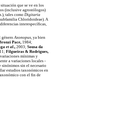
 situación que se ve en los
os (inclusive agrostólogos)
s.), tales como
Digitaria
 subfamilia Chloridoideae). A
iferencias interespecíficas,
el género
Axonopus
, ya bien
Bronzi Pace,
1984;
aga
et al
.,
2003;
Sousa da
11;
Filgueiras & Rodrigues,
n variaciones mínimas y
ente a variaciones locales -
e sinónimos sin el necesario
ollar estudios taxonómicos en
 taxonómico con el fin de