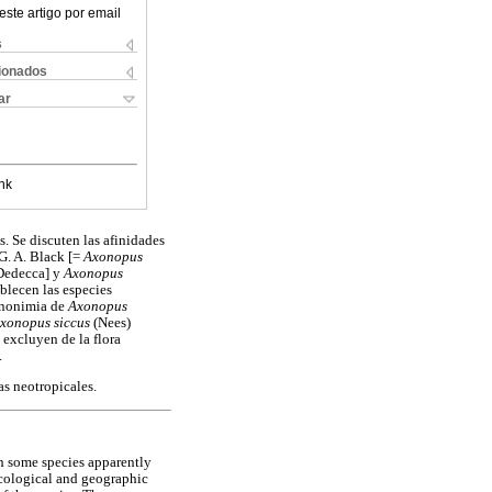
este artigo por email
s
cionados
ar
nk
. Se discuten las afinidades
G. A. Black [=
Axonopus
Dedecca] y
Axonopus
ablecen las especies
sinonimia de
Axonopus
xonopus siccus
(Nees)
 excluyen de la flora
.
eas neotropicales.
th some species apparently
ecological and geographic