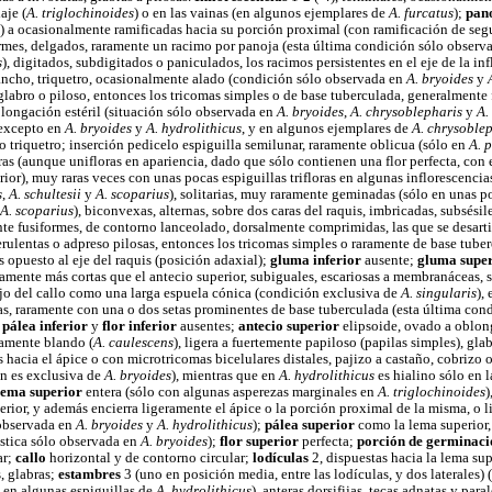
aje (
A. triglochinoides
) o en las vainas (en algunos ejemplares de
A. furcatus
);
pan
) a ocasionalmente ramificadas hacia su porción proximal (con ramificación de seg
rmes, delgados, raramente un racimo por panoja (esta última condición sólo observ
s
), digitados, subdigitados o paniculados, los racimos persistentes en el eje de la in
ancho, triquetro, ocasionalmente alado (condición sólo observada en
A. bryoides
y
abro o piloso, entonces los tricomas simples o de base tuberculada, generalmente f
longación estéril (situación sólo observada en
A. bryoides
,
A. chrysoblepharis
y
A.
 (excepto en
A. bryoides
y
A. hydrolithicus
, y en algunos ejemplares de
A. chrysoble
o triquetro; inserción pedicelo espiguilla semilunar, raramente oblicua (sólo en
A. 
ras (aunque unifloras en apariencia, dado que sólo contienen una flor perfecta, con 
rior), muy raras veces con unas pocas espiguillas trifloras en algunas inflorescenci
s
,
A. schultesii
y
A. scoparius
), solitarias, muy raramente geminadas (sólo en unas 
A. scoparius
), biconvexas, alternas, sobre dos caras del raquis, imbricadas, subsési
nte fusiformes, de contorno lanceolado, dorsalmente comprimidas, las que se desart
rulentas o adpreso pilosas, entonces los tricomas simples o raramente de base tuber
 opuesto al eje del raquis (posición adaxial);
gluma inferior
ausente;
gluma supe
ramente más cortas que el antecio superior, subiguales, escariosas a membranáceas, 
jo del callo como una larga espuela cónica (condición exclusiva de
A. singularis
),
tas, raramente con una o dos setas prominentes de base tuberculada (esta última co
;
pálea inferior
y
flor inferior
ausentes;
antecio superior
elipsoide, ovado a oblong
amente blando (
A. caulescens
), ligera a fuertemente papiloso (papilas simples), g
s hacia el ápice o con microtricomas bicelulares distales, pajizo a castaño, cobrizo
ón es exclusiva de
A. bryoides
), mientras que en
A. hydrolithicus
es hialino sólo en l
lema superior
entera (sólo con algunas asperezas marginales en
A. triglochinoides
)
erior, y además encierra ligeramente el ápice o la porción proximal de la misma, o li
 observada en
A. bryoides
y
A. hydrolithicus
);
pálea superior
como la lema superior,
ística sólo observada en
A. bryoides
);
flor superior
perfecta;
porción de germinaci
ar;
callo
horizontal y de contorno circular;
lodículas
2, dispuestas hacia la lema sup
, glabras;
estambres
3 (uno en posición media, entre las lodículas, y dos laterales)
3 en algunas espiguillas de
A. hydrolithicus
), anteras dorsifijas, tecas adnatas y par