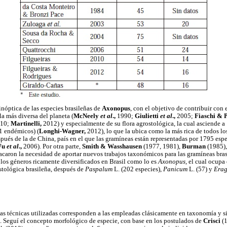
inóptica de las especies brasileñas de
Axonopus
, con el objetivo de contribuir con 
a más diversa del planeta (
McNeely
et al
.,
1990;
Giulietti
et al
.,
2005;
Fiaschi & P
10;
Martinelli,
2012) y especialmente de su flora agrostológica, la cual asciende a
1 endémicos) (
Longhi-Wagner,
2012), lo que la ubica como la más rica de todos lo
pués de la de China, país en el que las gramíneas están representadas por 1795 esp
Wu
et al
.,
2006). Por otra parte,
Smith & Wasshausen
(1977, 1981),
Burman
(1985)
caron la necesidad de aportar nuevos trabajos taxonómicos para las gramíneas bras
os géneros ricamente diversificados en Brasil como lo es
Axonopus
, el cual ocupa
ostológica brasileña, después de
Paspalum
L. (202 especies),
Panicum
L. (57) y
Erag
s técnicas utilizadas corresponden a las empleadas clásicamente en taxonomía y s
 Seguí el concepto morfológico de especie, con base en los postulados de
Crisci
(1