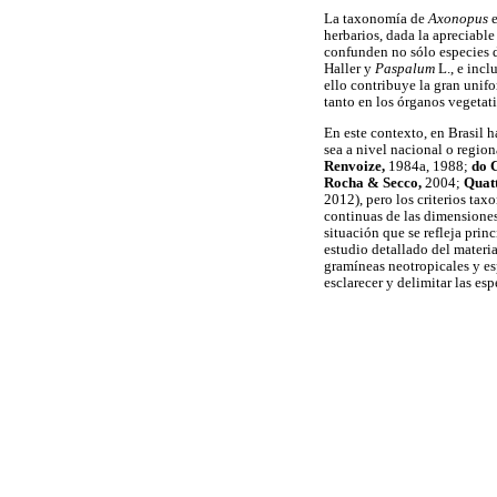
La taxonomía de
Axonopus
e
herbarios, dada la apreciabl
confunden no sólo especies
Haller y
Paspalum
L., e incl
ello contribuye la gran unif
tanto en los órganos vegetati
En este contexto, en Brasil 
sea a nivel nacional o regio
Renvoize,
1984a, 1988;
do 
Rocha & Secco,
2004;
Quatt
2012), pero los criterios ta
continuas de las dimensiones 
situación que se refleja pri
estudio detallado del material
gramíneas neotropicales y esp
esclarecer y delimitar las es