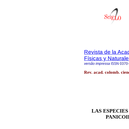
Revista de la Ac
Físicas y Natural
versão impressa
ISSN
0370
Rev. acad. colomb. cienc
LAS ESPECIE
PANICOI