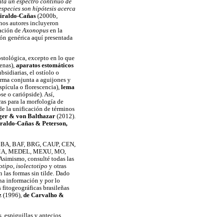
nta un espectro continuo de
especies son hipótesis acerca
iraldo-Cañas
(2000b,
hos autores incluyeron
cación de
Axonopus
en la
ión genérica aquí presentada
ostológica, excepto en lo que
enas),
aparatos estomáticos
ubsidiarias, el ostíolo o
orma conjunta a aguijones y
spícula o florescencia),
lema
se o cariópside). Así,
ras para la morfología de
de la unificación de términos
ger & von Balthazar
(2012).
raldo-Cañas & Peterson,
 AS, BA, BAF, BRG, CAUP, CEN,
, MA, MEDEL, MEXU, MO,
Asimismo, consulté todas las
otipo
,
isolectotipo
y otras
 las formas sin tilde. Dado
cha información y por lo
s fitogeográficas brasileñas
z
(1996),
de Carvalho &
, espiguillas y antecios