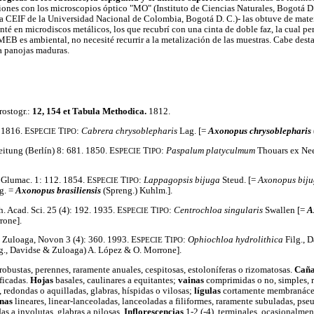
ciones con los microscopios óptico "MO" (Instituto de Ciencias Naturales, Bogotá D.
CEIF de la Universidad Nacional de Colombia, Bogotá D. C.)- las obtuve de materi
té en microdiscos metálicos, los que recubrí con una cinta de doble faz, la cual per
MEB es ambiental, no necesité recurrir a la metalización de las muestras. Cabe desta
a panojas maduras.
rostogr.:
12, 154 et Tabula Methodica.
1812.
. 1816. E
T
:
Cabrera chrysoblepharis
Lag. [=
Axonopus chrysoblepharis
SPECIE
IPO
eitung (Berlín) 8: 681. 1850. E
T
:
Paspalum platyculmum
Thouars ex Ne
SPECIE
IPO
. Glumac. 1: 112. 1854. E
T
:
Lappagopsis bijuga
Steud. [=
Axonopus biju
SPECIE
IPO
g. =
Axonopus brasiliensis
(Spreng.) Kuhlm.].
. Acad. Sci. 25 (4): 192. 1935. E
T
:
Centrochloa singularis
Swallen [=
A
SPECIE
IPO
rone].
 Zuloaga, Novon 3 (4): 360. 1993. E
T
:
Ophiochloa hydrolithica
Filg., 
SPECIE
IPO
g., Davidse & Zuloaga) A. López & O. Morrone].
 robustas, perennes, raramente anuales, cespitosas, estoloníferas o rizomatosas.
Caña
ficadas.
Hojas
basales, caulinares a equitantes;
vainas
comprimidas o no, simples, r
), redondas o aquilladas, glabras, híspidas o vilosas;
lígulas
cortamente membranáceas
nas
lineares, linear-lanceoladas, lanceoladas a filiformes, raramente subuladas, ps
as a involutas, glabras a pilosas.
Inflorescencias
1-2 (-4), terminales, ocasionalment