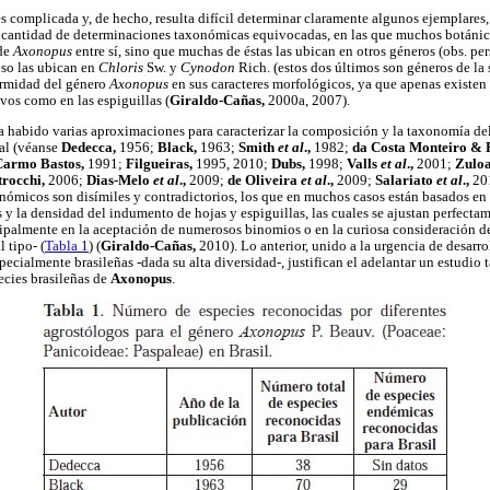
s complicada y, de hecho, resulta difícil determinar claramente algunos ejemplares,
e cantidad de determinaciones taxonómicas equivocadas, en las que muchos botánic
 de
Axonopus
entre sí, sino que muchas de éstas las ubican en otros géneros (obs. per
uso las ubican en
Chloris
Sw. y
Cynodon
Rich. (estos dos últimos son géneros de la
ormidad del género
Axonopus
en sus caracteres morfológicos, ya que apenas existen d
vos como en las espiguillas (
Giraldo-Cañas,
2000a, 2007).
ha habido varias aproximaciones para caracterizar la composición y la taxonomía d
nal (véanse
Dedecca,
1956;
Black,
1963;
Smith
et al
.,
1982;
da Costa Monteiro & 
Carmo Bastos,
1991;
Filgueiras,
1995, 2010;
Dubs,
1998;
Valls
et al
.,
2001;
Zulo
rocchi,
2006;
Dias-Melo
et al
.,
2009;
de Oliveira
et al
.,
2009;
Salariato
et al
.,
20
xonómicos son disímiles y contradictorios, los que en muchos casos están basados e
y la densidad del indumento de hojas y espiguillas, las cuales se ajustan perfectam
ncipalmente en la aceptación de numerosos binomios o en la curiosa consideración d
 tipo- (
Tabla 1
) (
Giraldo-Cañas,
2010). Lo anterior, unido a la urgencia de desarr
ecialmente brasileñas -dada su alta diversidad-, justifican el adelantar un estudio
pecies brasileñas de
Axonopus
.