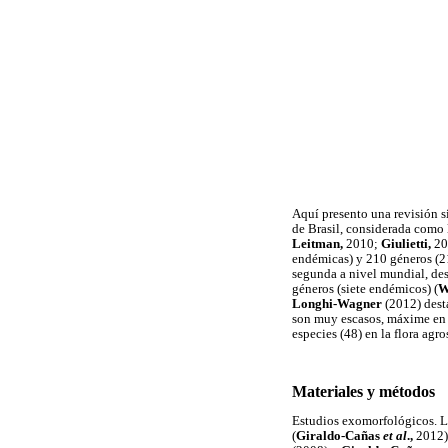
Aquí presento una revisión s
de Brasil, considerada como l
Leitman,
2010;
Giulietti,
20
endémicas) y 210 géneros (2
segunda a nivel mundial, des
géneros (siete endémicos) (
Longhi-Wagner
(2012) desta
son muy escasos, máxime en l
especies (48) en la flora agr
Materiales y métodos
Estudios exomorfológicos. La
(
Giraldo-Cañas
et al
.,
2012).