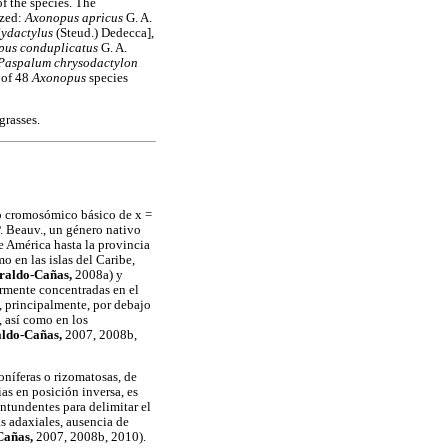
f the species. The
ized:
Axonopus apricus
G. A.
ydactylus
(Steud.) Dedecca],
us conduplicatus
G. A.
Paspalum chrysodactylon
l of 48
Axonopus
species
grasses.
o cromosómico básico de x =
. Beauv., un género nativo
de América hasta la provincia
o en las islas del Caribe,
raldo-Cañas,
2008a) y
ormente concentradas en el
, principalmente, por debajo
, así como en los
ldo-Cañas,
2007, 2008b,
loníferas o rizomatosas, de
ias en posición inversa, es
contundentes para delimitar el
as adaxiales, ausencia de
Cañas,
2007, 2008b, 2010).