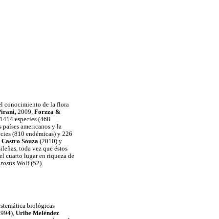
el conocimiento de la flora
irani,
2009,
Forzza &
 1414 especies (468
s países americanos y la
ecies (810 endémicas) y 226
,
Castro Souza
(2010) y
ileñas, toda vez que éstos
 el cuarto lugar en riqueza de
rostis
Wolf (52).
istemática biológicas
994),
Uribe Meléndez