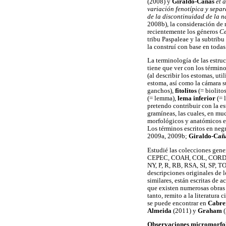
(2008) y
Giraldo-Cañas
et a
variación fenotípica y separ
de la discontinuidad de la n
2008b), la consideración de
recientemente los géneros
Ce
tribu Paspaleae y la subtribu
la construí con base en todas
La terminología de las estruc
tiene que ver con los términ
(al describir los estomas, uti
estoma, así como la cámara 
ganchos),
fitolitos
(= biolitos
(= lemma),
lema inferior
(= l
pretendo contribuir con la e
gramíneas, las cuales, en mu
morfológicos y anatómicos e
Los términos escritos en neg
2009a, 2009b;
Giraldo-Cañ
Estudié las colecciones gene
CEPEC, COAH, COL, CORD, 
NY, P, R, RB, RSA, SI, SP, 
descripciones originales de 
similares, están escritas de 
que existen numerosas obras c
tanto, remito a la literatura
se puede encontrar en
Cabre
Almeida
(2011) y
Graham
(
Observaciones micromorfológ