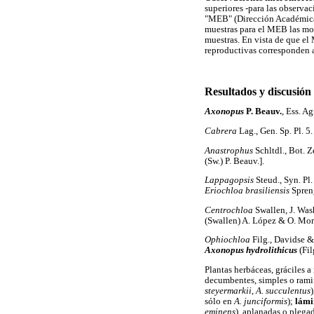
superiores -para las observa
"MEB" (Dirección Académica 
muestras para el MEB las mon
muestras. En vista de que el 
reproductivas corresponden 
Resultados y discusión
Axonopus
P. Beauv.
, Ess. Ag
Cabrera
Lag., Gen. Sp. Pl. 5
Anastrophus
Schltdl., Bot. Z
(Sw.) P. Beauv.].
Lappagopsis
Steud., Syn. Pl
Eriochloa brasiliensis
Spren
Centrochloa
Swallen, J. Wash
(Swallen) A. López & O. Mor
Ophiochloa
Filg., Davidse &
Axonopus hydrolithicus
(Fil
Plantas herbáceas, gráciles a
decumbentes, simples o rami
steyermarkii
,
A. succulentus
sólo en
A. junciformis
);
lámi
eminens
), aplanadas o plegad