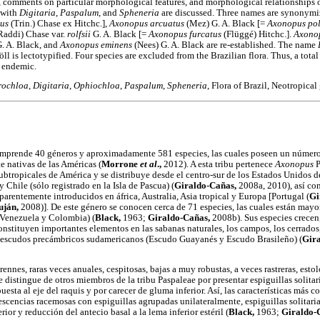
comments on particular morphological features, and morphological relationships o
 with
Digitaria
,
Paspalum
, and
Spheneria
are discussed. Three names are synonym
us
(Trin.) Chase ex Hitchc.],
Axonopus arcuatus
(Mez) G. A. Black [=
Axonopus pol
Raddi) Chase var.
rolfsii
G. A. Black [=
Axonopus furcatus
(Flüggé) Hitchc.].
Axonop
. A. Black, and
Axonopus eminens
(Nees) G. A. Black are re-established. The name
ll is lectotypified. Four species are excluded from the Brazilian flora. Thus, a tota
e endemic.
rochloa
,
Digitaria
,
Ophiochloa
,
Paspalum
,
Spheneria
, Flora of Brazil, Neotropical 
 comprende 40 géneros y aproximadamente 581 especies, las cuales poseen un númer
e nativas de las Américas (
Morrone
et al
.,
2012). A esta tribu pertenece
Axonopus
P
subtropicales de América y se distribuye desde el centro-sur de los Estados Unidos 
 Chile (sólo registrado en la Isla de Pascua) (
Giraldo-Cañas,
2008a, 2010), así com
arentemente introducidos en áfrica, Australia, Asia tropical y Europa [Portugal (
Gi
ján,
2008)]. De este género se conocen cerca de 71 especies, las cuales están may
 Venezuela y Colombia) (
Black,
1963;
Giraldo-Cañas,
2008b). Sus especies crecen
onstituyen importantes elementos en las sabanas naturales, los campos, los cerrados
s escudos precámbricos sudamericanos (Escudo Guayanés y Escudo Brasileño) (
Gira
ennes, raras veces anuales, cespitosas, bajas a muy robustas, a veces rastreras, esto
e distingue de otros miembros de la tribu Paspaleae por presentar espiguillas solitar
uesta al eje del raquis y por carecer de gluma inferior. Así, las características más 
escencias racemosas con espiguillas agrupadas unilateralmente, espiguillas solitari
rior y reducción del antecio basal a la lema inferior estéril (
Black,
1963;
Giraldo-