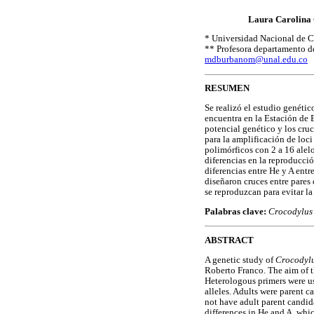
Laura Carolina
* Universidad Nacional de 
** Profesora departamento d
mdburbanom@unal.edu.co
RESUMEN
Se realizó el estudio genéti
encuentra en la Estación de 
potencial genético y los cru
para la amplificación de loc
polimórficos con 2 a 16 alelo
diferencias en la reproducci
diferencias entre He y A entr
diseñaron cruces entre pares
se reproduzcan para evitar l
Palabras clave:
Crocodylus
ABSTRACT
A genetic study of
Crocodylu
Roberto Franco. The aim of th
Heterologous primers were us
alleles. Adults were parent c
not have adult parent candida
differences in He and A, whi