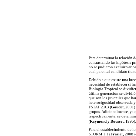
Para determinar la relación d
contrastando las hipótesis pr
no se pudieron excluir vari
cual parental candidato tiene
Debido a que existe una bre
necesidad de establecer si ha
Biología Tropical se dividie
última generación se dividió
que son los juveniles que han
heterocigosidad observada y 
FSTAT 2.9.3 (
Goudet,
2001) 
grupos. Adicionalmente, ya qu
respectivamente, se determinó
(
Raymond y Rousse
t,
1
995).
Para el establecimiento de lo
STORM 1.1 (
Frasier,
2008) 