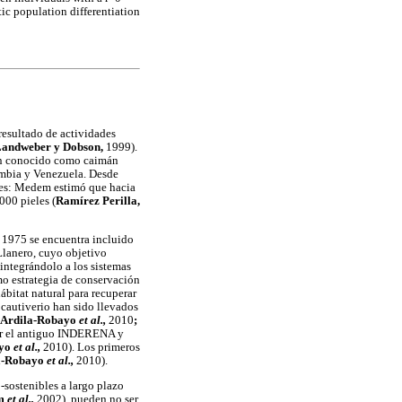
tic population differentiation
resultado de actividades
andweber y Dobson,
1999).
n conocido como caimán
ombia y Venezuela. Desde
eles: Medem estimó que hacia
000 pieles (
Ramírez Perilla,
 1975 se encuentra incluido
Llanero, cuyo objetivo
 integrándolo a los sistemas
mo estrategia de conservación
ábitat natural para recuperar
 cautiverio han sido llevados
Ardila-Robayo
et al.,
2010
;
por el antiguo INDERENA y
ayo
et al.,
2010). Los primeros
a-Robayo
et al.,
2010).
sostenibles a largo plazo
am
et al.,
2002), pueden no ser