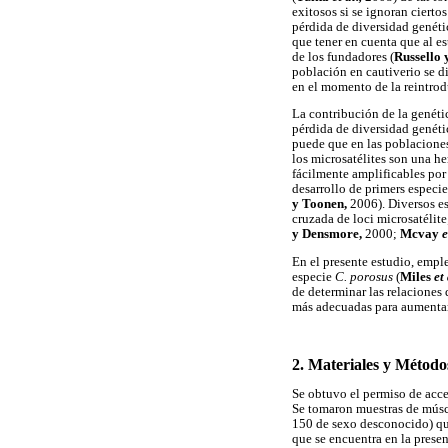
exitosos si se ignoran ciertos
pérdida de diversidad genéti
que tener en cuenta que al e
de los fundadores (
Russello 
población en cautiverio se di
en el momento de la reintrod
La contribución de la genéti
pérdida de diversidad genéti
puede que en las poblaciones
los microsatélites son una h
fácilmente amplificables por
desarrollo de primers especie
y Toonen,
2006). Diversos e
cruzada de loci microsatélite
y Densmore,
2000;
Mcvay
e
En el presente estudio, empl
especie
C. porosus
(
Miles
et
de determinar las relaciones 
más adecuadas para aumentar
2. Materiales y Método
Se obtuvo el permiso de acce
Se tomaron muestras de músc
150 de sexo desconocido) q
que se encuentra en la prese