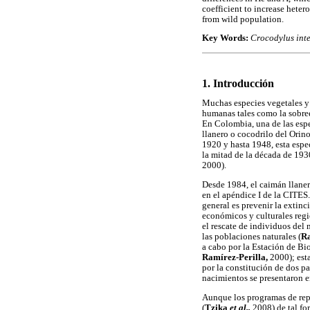
coefficient to increase heter
from wild population.
Key Words:
Crocodylus inte
1. Introducción
Muchas especies vegetales y
humanas tales como la sobree
En Colombia, una de las esp
llanero o cocodrilo del Orin
1920 y hasta 1948, esta espe
la mitad de la década de 193
2000).
Desde 1984, el caimán llaner
en el apéndice I de la CITES
general es prevenir la extin
económicos y culturales regi
el rescate de individuos del 
las poblaciones naturales (
Ra
a cabo por la Estación de B
Ramírez-Perilla,
2000); est
por la constitución de dos p
nacimientos se presentaron e
Aunque los programas de rep
(
Tzika
et al.,
2008) de tal fo