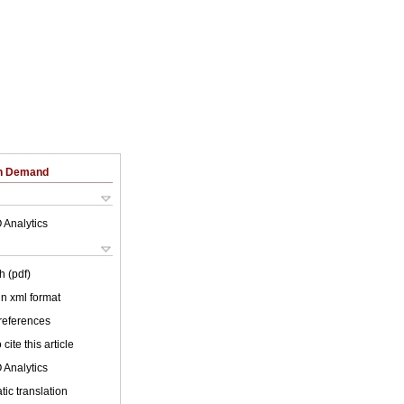
on Demand
 Analytics
h (pdf)
 in xml format
 references
cite this article
 Analytics
ic translation