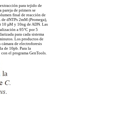
xtracción para tejido de
a pareja de primers se
volumen final de reacción de
µL de dNTPs 2mM (Promega),
mer 10 µM y 10ng de ADN. Las
ralización a 95°C por 5
darizada para cada sistema
minutos. Los productos de
 cámara de electroforesis
la de 10pb. Para la
bo con el programa GenTools.