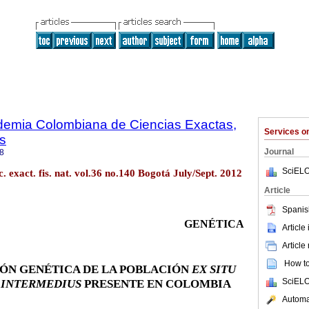
ademia Colombiana de Ciencias Exactas,
Services 
es
Journal
8
SciELO
. exact. fis. nat. vol.36 no.140 Bogotá July/Sept. 2012
Article
Spanis
GENÉTICA
Article
Article
How to 
ÓN GENÉTICA DE LA POBLACIÓN
EX SITU
 INTERMEDIUS
PRESENTE EN COLOMBIA
SciELO
Automat