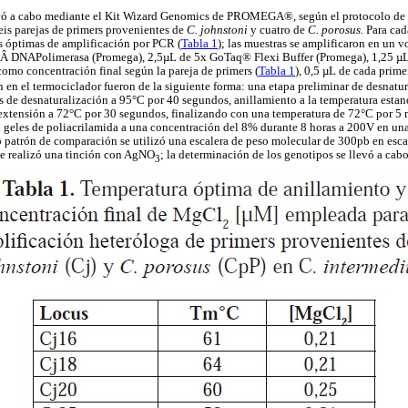
vó a cabo mediante el Kit Wizard Genomics de PROMEGA®, según el protocolo de e
seis parejas de primers provenientes de
C. johnstoni
y cuatro de
C. porosus.
Para cad
s óptimas de amplificación por PCR (
Tabla 1
); las muestras se amplificaron en un 
 DNAPolimerasa (Promega), 2,5µL de 5x GoTaq® Flexi Buffer (Promega), 1,25 
omo concentración final según la pareja de primers (
Tabla 1
), 0,5 µL de cada pri
 en el termociclador fueron de la siguiente forma: una etapa preliminar de desnatu
s de desnaturalización a 95°C por 40 segundos, anillamiento a la temperatura estan
extensión a 72°C por 30 segundos, finalizando con una temperatura de 72°C por 5 
n geles de poliacrilamida a una concentración del 8% durante 8 horas a 200V en una
 patrón de comparación se utilizó una escalera de peso molecular de 300pb en esca
se realizó una tinción con AgNO
; la determinación de los genotipos se llevó a ca
3