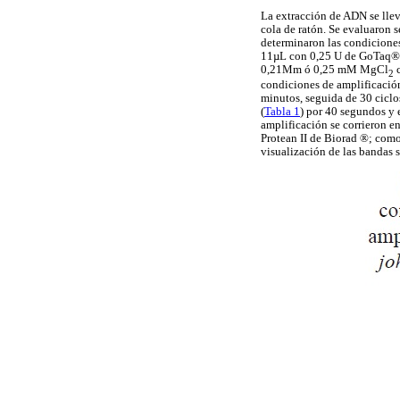
La extracción de ADN se lle
cola de ratón. Se evaluaron 
determinaron las condicione
11µL con 0,25 U de GoTaq®Â
0,21Mm ó 0,25 mM MgCl
c
2
condiciones de amplificación
minutos, seguida de 30 ciclo
(
Tabla 1
) por 40 segundos y 
amplificación se corrieron e
Protean II de Biorad ®; como
visualización de las bandas 