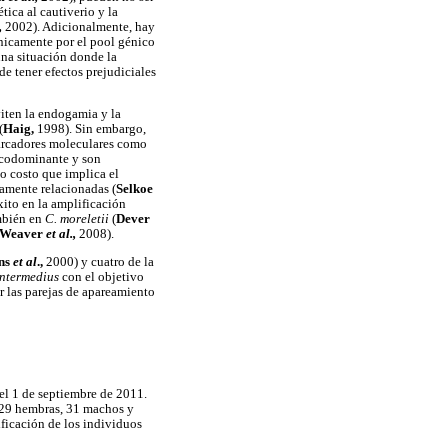
ica al cautiverio y la
.,
2002). Adicionalmente, hay
únicamente por el pool génico
una situación donde la
de tener efectos prejudiciales
viten la endogamia y la
(
Haig,
1998). Sin embargo,
marcadores moleculares como
a codominante y son
to costo que implica el
hamente relacionadas (
Selkoe
xito en la amplificación
mbién en
C. moreletii
(
Dever
Weaver
et al.,
2008).
ns
et al
.,
2000) y cuatro de la
intermedius
con el objetivo
ir las parejas de apareamiento
l 1 de septiembre de 2011.
(29 hembras, 31 machos y
ificación de los individuos