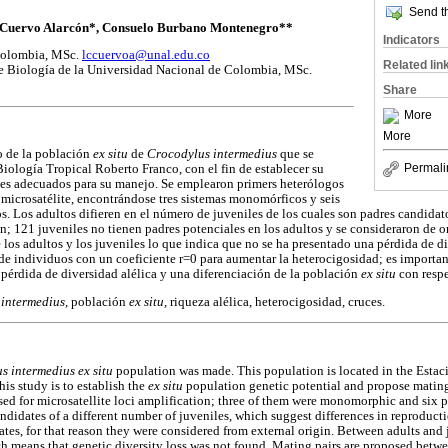
Send th
 Cuervo Alarcón*, Consuelo Burbano Montenegro**
Indicators
Colombia, MSc.
lccuervoa@unal.edu.co
Related lin
e Biología de la Universidad Nacional de Colombia, MSc.
Share
More
More
co de la población
ex situ
de
Crocodylus intermedius
que se
Permali
Biología Tropical Roberto Franco, con el fin de establecer su
ces adecuados para su manejo. Se emplearon primers heterólogos
i microsatélite, encontrándose tres sistemas monomórficos y seis
s. Los adultos difieren en el número de juveniles de los cuales son padres candidat
ón; 121 juveniles no tienen padres potenciales en los adultos y se consideraron de 
e los adultos y los juveniles lo que indica que no se ha presentado una pérdida de d
 de individuos con un coeficiente r=0 para aumentar la heterocigosidad; es importa
a pérdida de diversidad alélica y una diferenciación de la población
ex situ
con respe
 intermedius,
población
ex situ,
riqueza alélica, heterocigosidad, cruces.
s intermedius ex situ
population was made. This population is located in the Estac
is study is to establish the
ex situ
population genetic potential and propose mating
ed for microsatellite loci amplification; three of them were monomorphic and six 
andidates of a different number of juveniles, which suggest differences in reproduct
tes, for that reason they were considered from external origin. Between adults and 
ch means that genetic diversity loss was not found. Mating pairs are proposed betwe