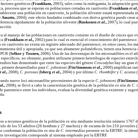
 factores genéticos (
Frankham,
2003), tales como la endogamia, la adaptación genét
ca, procesos que se esperan en poblaciones cerradas en cautiverio (
Frankham
et al
stablecerse una población en cautiverio, la población silvestre estará representada 
y Amatto
,
2004); este efecto fundador combinado con deriva genética puede crear 
ferencia rápidamente de la población silvestre (
Ruokonen
et al.
,
2007), lo cual pue
ucción.
ca al manejo de las poblaciones en cautiverio consiste en el diseño de cruces que e
ca (
Frankham
et al.,
2002) para lo cual es esencial el conocimiento del parentesco 
 en cautiverio no exista un registro adecuado del parentesco; en estos casos, los 
erramienta útil y apropiada, ya que son altamente polimórficos, tienen una herenci
 PCR (
Selkoe y Toonen,
2006). Una de las desventajas de los microsatélites es el al
 específicos; no obstante, pueden utilizarse primers heterólogos de especies estrec
studios han demostrado que entre las especies del género
Crocodylus
hay un gran é
; primers desarrollados para
C. johnstoni
(
FitzSimmons
et al
.,
2000) amplifican ta
t al.,
2008),
C. porosus
(
Isberg
et al.,
2004) y por último
C. rhombifer
y
C. acutus
(
eando nueve loci microsatélite provenientes de la especie
C. johnstoni
(
FitzSimmo
 al.,
2008), se llevó a cabo la caracterización genética de la población
ex situ
de
C. 
de parentesco entre los individuos, evaluar la diversidad genética existente y suger
la.
s
so a recursos genéticos de la población
ex situ
mediante resolución número 1767 de
ulo de los 53 adultos (26 hembras y 27 machos) y de escama de los 210 juveniles 
ue conforman la población
ex situ
de
C. intermedius
presente en la EBTRF; la ident
nte investigación corresponde al sistema empleado por la EBTRF.