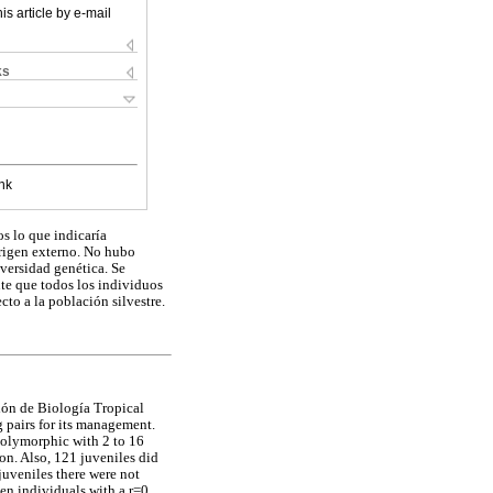
is article by e-mail
ks
nk
os lo que indicaría
origen externo. No hubo
iversidad genética. Se
nte que todos los individuos
cto a la población silvestre.
ión de Biología Tropical
 pairs for its management.
polymorphic with 2 to 16
ion. Also, 121 juveniles did
juveniles there were not
en individuals with a r=0