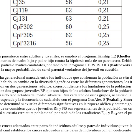
e parentesco entre adultos y juveniles, se empleó el programa Kinship 1.2 (
Queller
imarias de madre-hijo y padre-hijo contra la hipótesis nula de no parentesco. Debid
os padres o madres candidatos, por medio del programa CERVUS 3.0.3 (
Kalinowski
 la mayor probabilidad de ser el parental verdadero del juvenil en cuestión.
cha generacional marcada entre los individuos que conforman la población
ex situ
 habido un cambio en la diversidad genética entre las diferentes generaciones, los 
ron en dos generaciones: adultos, correspondiente a los fundadores de la población
 en dos grupos: juveniles RF, que son hijos de los adultos fundadores de la poblac
 sido recolectados del medio silvestre. Para cada uno de estos grupos, se calculó la 
esperada y la frecuencia de cada alelo con el programa GenAlex 6 (
Peakall y Smo
se determinó si existían diferencias significativas en la riqueza alélica y heterocig
e se considera que los juveniles RF y NS son representantes de la población en caut
 si existía estructura poblacional por medio de los estadísticos F
y R
con el p
ST
ST
s cruces adecuados entre pares de individuos adultos y pares de individuos juvenile
el cual establece los cruces adecuados entre pares de individuos con un coeficiente