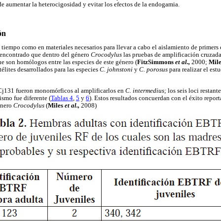
de aumentar la heterocigosidad y evitar los efectos de la endogamia.
ón
 tiempo como en materiales necesarios para llevar a cabo el aislamiento de primers 
 encontrado que dentro del género
Crocodylus
las pruebas de amplificación cruzada
ue son homólogos entre las especies de este género (
FitzSimmons
et al.,
2000;
Mil
élites desarrollados para las especies
C. johnstoni
y
C. porosus
para realizar el es
Cj131 fueron monomórficos al amplificarlos en
C. intermedius;
los seis loci restan
smo fue diferente (
Tablas 4
,
5
y
6
). Estos resultados concuerdan con el éxito repor
énero
Crocodylus
(
Miles
et al.,
2008)