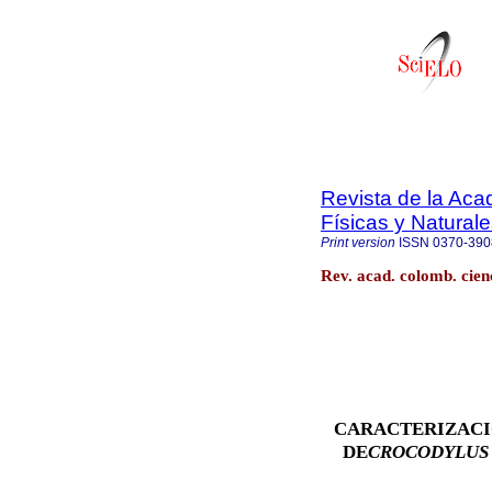
Revista de la Ac
Físicas y Natural
Print version
ISSN
0370-390
Rev. acad. colomb. cienc
CARACTERIZACI
DE
CROCODYLUS