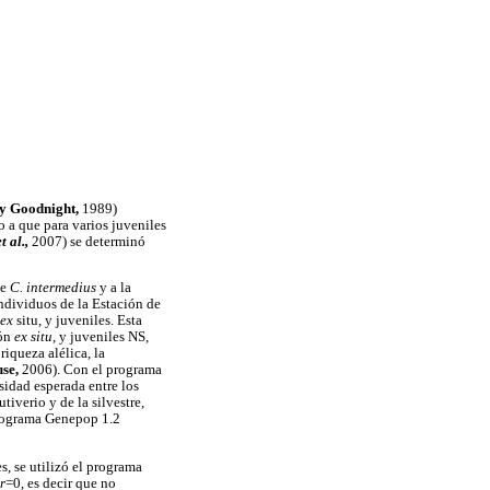
 y Goodnight,
1989)
o a que para varios juveniles
et al.,
2007) se determinó
de
C. intermedius
y a la
individuos de la Estación de
ex
situ, y juveniles. Esta
ión
ex situ
, y juveniles NS,
riqueza alélica, la
use,
2006). Con el programa
osidad esperada entre los
iverio y de la silvestre,
rograma Genepop 1.2
s, se utilizó el programa
r
=0, es decir que no