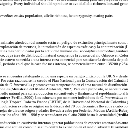
ozigosity. Every individual should reproduce to avoid allelic richness loss and gene
rmedius, ex situ
population, allelic richness, heterozygosity, mating pairs.
 animales alrededor del mundo están en peligro de extinción principalmente como 
xplotación de recursos, la introducción de especies exóticas y la contaminación (
L
ecies más perjudicadas por la actividad humana es
Crocodylus intermedius,
tambié
oco, cuya área de distribución natural comprende la cuenca del río Orinoco en Col
cie estuvo sometida a una intensa caza comercial para satisfacer la demanda de pi
0, período en el que la caza fue más intensa, se comercializaron entre 135200 y 254
o se encuentra catalogado como una especie en peligro crítico por la UICN y desde
. Por estas razones, se ha creado el Plan Nacional para la Conservación del Caimán 
ción de
C. intermedius
y promover su recuperación en el área natural de distribución
onales (
Ministerio del Medio Ambiente,
2002). Para este propósito, se necesita co
medio natural para su reproducción en cautiverio y finalmente el repoblamiento al h
mírez-Perilla,
2000). Los esfuerzos por mantener individuos de
C. intermedius
en
iología Tropical Roberto Franco (EBTRF) de la Universidad Nacional de Colombia (
a población
ex situ
se originó en la década del 70 por decomisos llevados a cabo 
arejas de diverso origen y edades llevada a cabo por Federico Medem (
Ardila-Rob
ntre los años 1991-1996 y se reanudaron en el año 2000 hasta la actualidad (
Ardil
roducción en cautiverio intentan generar poblaciones de especies amenazadas auto-
rma que actúan como un seguro contra la extinción en el medio silvestre (
Frankh