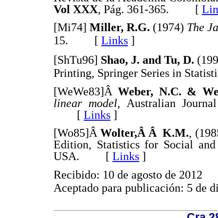
Vol XXX
, Pág. 361-365. [
Lin
[Mi74]
Miller, R.G.
(1974)
The Ja
15. [
Links
]
[ShTu96]
Shao, J. and Tu, D.
(19
Printing, Springer Series in Sta
[WeWe83]Â
Weber, N.C. & We
linear model
, Australian Journa
[
Links
]
[Wo85]Â
Wolter,Â Â K.M.
, (19
Edition, Statistics for Social a
USA. [
Links
]
Recibido: 10 de agosto de 2012
Aceptado para publicación: 5 de 
Cra 2