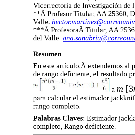
Vicerrectoría de Investigación de l
**Â Profesor Titular, AA 25360, D
Valle.
hector.martinez@correouniv
***Â ProfesoraÂ Titular, AA 2536
del Valle.
ana.sanabria@correouni
Resumen
En este artículo,Â extendemos al
de rango deficiente, el resultado 
m
[3
a
para calcular el estimador jackkni
rango completo.
Palabras Claves
: Estimador jackk
completo, Rango deficiente.