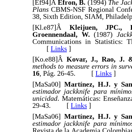
[Ef94]Â
Efron, B.
(1994)
The Jac
Plans
CBMS-NSF Regional Confer
38, Sixth Edition, SIAM, Phila
[Kl.e87]Â
Kleijuen, JPC.,
Groennendaal, W.
(1987)
Jack
Communications in Statistics:
[
Links
]
[Ko.e88]Â
Kovar, J., Rao, J
methods to measure errors in surv
16
, Pág. 26-45. [
Links
]
[MaSa00]
Martínez, H.J. y Sa
estimador jackknife para mínimo
unicidad
. Matemáticas: Enseñanza
29-43. [
Links
]
[MaSa06]
Martínez, H.J. y Sa
estimador jackknife para mínim
Revista de la Academia Colombiana