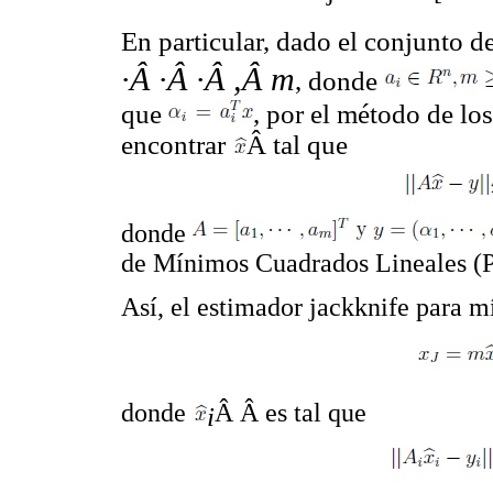
En particular, dado el conjunto 
·Â ·Â ·Â ,Â m
, donde
que
, por el método de lo
encontrar
Â tal que
donde
de Mínimos Cuadrados Lineales 
Así, el estimador jackknife para 
donde
Â Â es tal que
i