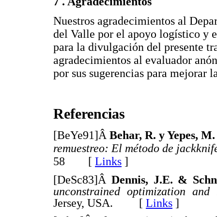
7 . Agradecimientos
Nuestros agradecimientos al Depa
del Valle por el apoyo logístico y
para la divulgación del presente t
agradecimientos al evaluador anóni
por sus sugerencias para mejorar la
Referencias
[BeYe91]Â
Behar, R. y Yepes, M
remuestreo: El método de jackknif
58 [
Links
]
[DeSc83]Â
Dennis, J.E. & Sch
unconstrained optimization and 
Jersey, USA. [
Links
]