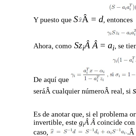
S
Â =
d
Y puesto que
, entonces
Sz
Â Â
=
a
Ahora, como
, se ti
i
i
De aquí que
seráÂ cualquier númeroÂ real, si
Es de anotar que, si el problema o
invertible, este
g
Â Â
coincide con
i
caso,
.Â 