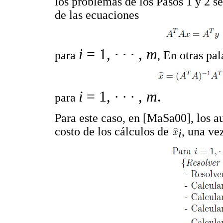
los problemas de los Pasos 1 y 2 s
de las ecuaciones
i
= 1
, ·
·
·
,
m
para
, En otras pal
i
= 1
, ·
·
·
,
m
.
para
Para este caso, en [MaSa00], los a
costo de los cálculos de
, una ve
i