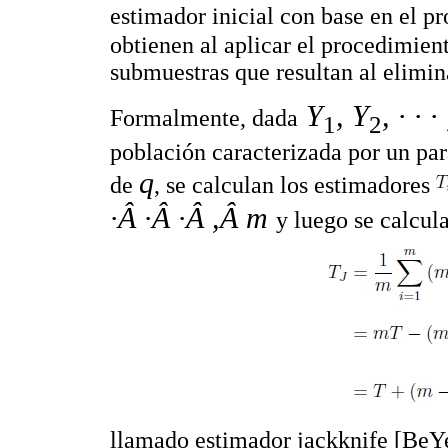
estimador inicial con base en el p
obtienen al aplicar el procedimient
submuestras que resultan al elimin
Y
, Y
, ·
·
·
Formalmente, dada
1
2
población caracterizada por un p
q
de
, se calculan los estimadores
·Â ·Â ·Â ,Â m
y luego se calcul
llamado estimador jackknife [BeYe