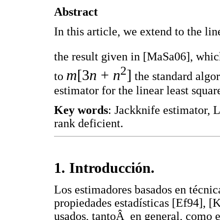
Abstract
In this article, we extend to the li
the result given in [MaSa06], whi
2
m
[3
n
+
n
]
to
the standard algor
estimator for the linear least squar
Key words
: Jackknife estimator, L
rank deficient.
1. Introducción.
Los estimadores basados en técnic
propiedades estadísticas [Ef94], [
usados, tantoÂ en general, como en