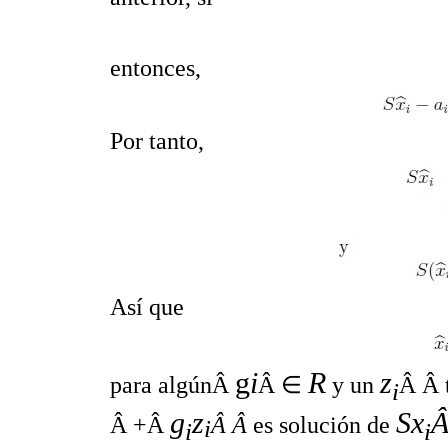
entonces,
Por tanto,
Así que
g
i
R
z
para algúnÂ
Â ∈
y un
Â Â 
i
g
z
Sx
Â +Â
Â Â
es solución de
i
i
i