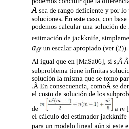
podemos concluir que la diferencia
A
sea de rango deficiente y por lo
soluciones. En este caso, con base
podemos calcular una solución de 
estimación de jackknife, simpleme
a
y un escalar apropiado (ver (2)).
i
Al igual que en [MaSa06], si
s
Â 
i
subproblema tiene infinitas soluc
solución la misma que se tomo par
.Â En consecuencia, comoÂ se dem
el costo de solución de los subpr
de
a
m
[
el cálculo del estimador jackknif
para un modelo lineal aún si este 