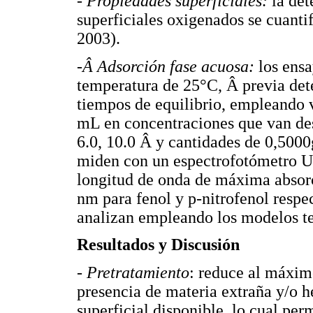
- Propiedades superficiales:
la de
superficiales oxigenados se cuant
2003).
-Â Adsorción fase acuosa:
los ensa
temperatura de 25°C, Â previa det
tiempos de equilibrio, empleando 
mL en concentraciones que van de
6.0, 10.0 Â y cantidades de 0,5000
miden con un espectrofotómetro U
longitud de onda de máxima absorc
nm para fenol y p-nitrofenol respe
analizan empleando los modelos t
Resultados y Discusión
- Pretratamiento
: reduce al máximo
presencia de materia extraña y/o 
superficial disponible, lo cual per