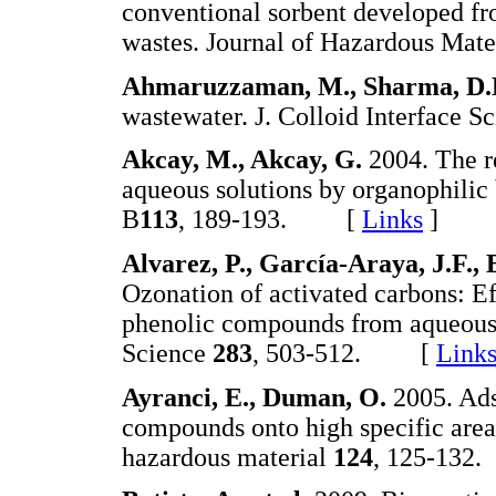
conventional sorbent developed fro
wastes. Journal of Hazardous Mate
Ahmaruzzaman, M., Sharma, D
wastewater. J. Colloid Interface Sc
Akcay, M., Akcay, G.
2004. The 
aqueous solutions by organophilic 
B
113
, 189-193. [
Links
]
Alvarez, P., García-Araya, J.F., 
Ozonation of activated carbons: Eff
phenolic compounds from aqueous s
Science
283
, 503-512. [
Link
Ayranci, E., Duman, O.
2005. Ads
compounds onto high specific area 
hazardous material
124
, 125-13