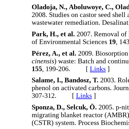
Oladoja, N., Aboluwoye, C., Olad
2008. Studies on castor seed shell
wastewater remediation. Desalina
Park, H., et al.
2007. Removal of 
of Environmental Sciences
19
, 1
Pérez, A., et al.
2009. Biosorption
cinensis
) waste: Batch and contin
155
, 199-206. [
Links
]
Salame, I., Bandosz, T.
2003. Role
phenol on activated carbons. Journ
307-312. [
Links
]
Sponza, D., Selcuk, Ö.
2005. p-ni
migrating blanket reactor (AMBR) /
(CSTR) system. Process Biochemi