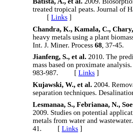
Batista, A., et al.
2009. Biosorptio
treated tropical peats. Journal of
[
Links
]
Chandra, K., Kamala, C., Chary,
heavy metals using a plant biomass
Int. J. Miner. Process
68
, 37-45
Jianfeng, S., et al.
2010. The predi
mass based on proximate analysi
983-987. [
Links
]
Kujawski, W., et al.
2004. Remova
separation techniques. Desalinati
Lesmanaa, S., Febrianaa, N., Soet
2009. Studies on potential applica
metals from water and wastewater
41. [
Links
]