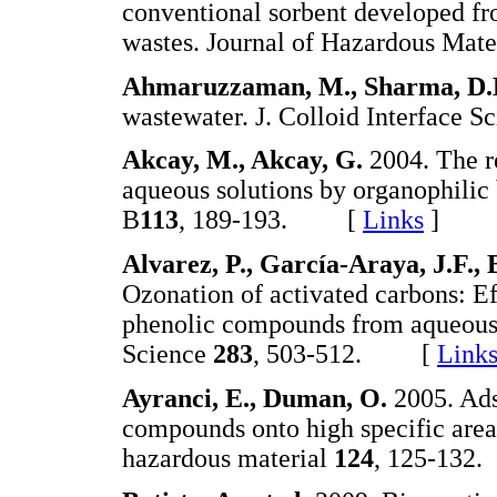
conventional sorbent developed fro
wastes. Journal of Hazardous Mate
Ahmaruzzaman, M., Sharma, D
wastewater. J. Colloid Interface Sc
Akcay, M., Akcay, G.
2004. The 
aqueous solutions by organophilic 
B
113
, 189-193. [
Links
]
Alvarez, P., García-Araya, J.F., 
Ozonation of activated carbons: Eff
phenolic compounds from aqueous s
Science
283
, 503-512. [
Link
Ayranci, E., Duman, O.
2005. Ads
compounds onto high specific area 
hazardous material
124
, 125-13