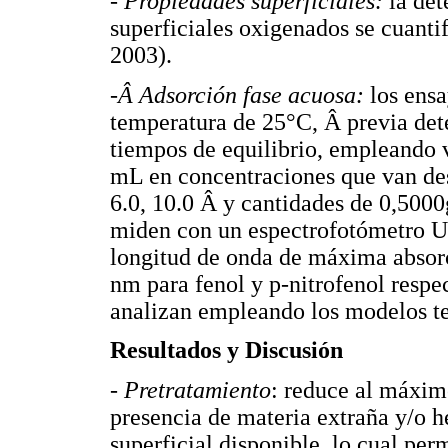
- Propiedades superficiales:
la de
superficiales oxigenados se cuant
2003).
-Â Adsorción fase acuosa:
los ensa
temperatura de 25°C, Â previa det
tiempos de equilibrio, empleando 
mL en concentraciones que van de
6.0, 10.0 Â y cantidades de 0,5000
miden con un espectrofotómetro U
longitud de onda de máxima absorc
nm para fenol y p-nitrofenol respe
analizan empleando los modelos t
Resultados y Discusión
- Pretratamiento
: reduce al máximo
presencia de materia extraña y/o 
superficial disponible, lo cual per