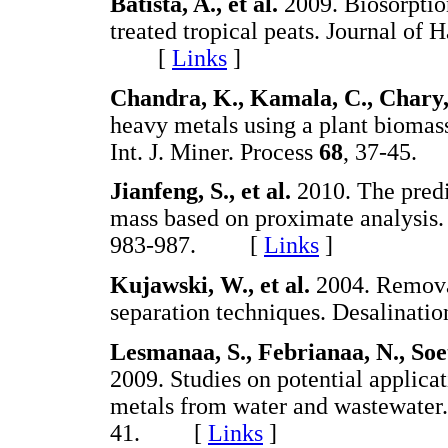
Batista, A., et al.
2009. Biosorptio
treated tropical peats. Journal of
[
Links
]
Chandra, K., Kamala, C., Chary,
heavy metals using a plant biomass
Int. J. Miner. Process
68
, 37-45
Jianfeng, S., et al.
2010. The predi
mass based on proximate analysi
983-987. [
Links
]
Kujawski, W., et al.
2004. Remova
separation techniques. Desalinati
Lesmanaa, S., Febrianaa, N., Soet
2009. Studies on potential applica
metals from water and wastewater
41. [
Links
]