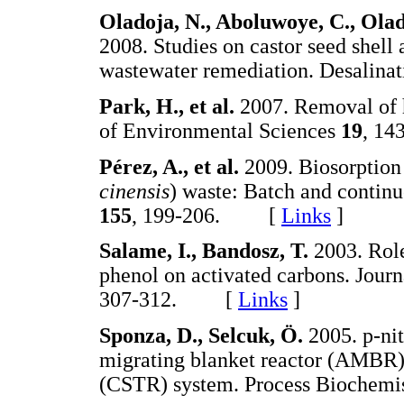
Oladoja, N., Aboluwoye, C., Olad
2008. Studies on castor seed shell
wastewater remediation. Desalina
Park, H., et al.
2007. Removal of 
of Environmental Sciences
19
, 1
Pérez, A., et al.
2009. Biosorption
cinensis
) waste: Batch and contin
155
, 199-206. [
Links
]
Salame, I., Bandosz, T.
2003. Role
phenol on activated carbons. Journ
307-312. [
Links
]
Sponza, D., Selcuk, Ö.
2005. p-ni
migrating blanket reactor (AMBR) /
(CSTR) system. Process Biochemi