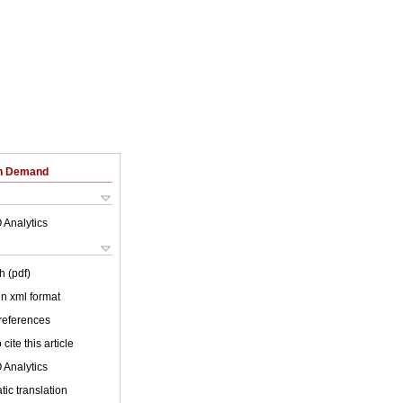
on Demand
 Analytics
h (pdf)
 in xml format
 references
cite this article
 Analytics
ic translation