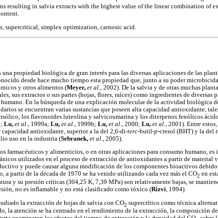
ns resulting in salvia extracts with the highest value of the linear combination of e
content.
is,
supercritical, simplex optimization, carnosic acid.
una propiedad biológica de gran interés para las diversas aplicaciones de las plant
conocido desde hace mucho tiempo esta propiedad que, junto a su poder microbicida
rnicos y otros alimentos (
Meyer,
et al
., 2002). De la salvia y de otras muchas plan
ales, sus extractos o sus partes (hojas, flores, raíces) como ingredientes de diversas
humano. En la búsqueda de una explicación molecular de la actividad biológica de
darios se encuentran varias sustancias que poseen alta capacidad antioxidante, tal
rsólico, los flavonoides luteolina y salvicoumarina y los diterpenos fenólicos ácid
8;
Lu,
et al
., 1999a;
Lu,
et al
., 1999b;
Lu,
et al
., 2000;
Lu,
et al
., 2001). Entre estos
capacidad antioxidante, superior a la del 2,6-di-
terc
-butil-
p
-cresol (BHT) y la del
io uso en la industria (
Sebranek,
et al
., 2005).
os farmacéuticos y alimenticios, o en otras aplicaciones para consumo humano, es 
ánicos utilizados en el proceso de extracción de antioxidantes a partir de material 
oductivo y puede causar alguna modificación de los componentes bioactivos debido 
o, a partir de la década de 1970 se ha venido utilizando cada vez más el CO
en est
2
atura y su presión críticas (304,25 K, 7,39 MPa) son relativamente bajas, se manti
sión, no es inflamable y no está clasificado como tóxico (
Rizvi
, 1994).
tudiado la extracción de hojas de salvia con CO
supercrítico como técnica alternat
2
ido, la atención se ha centrado en el rendimiento de la extracción, la composición de