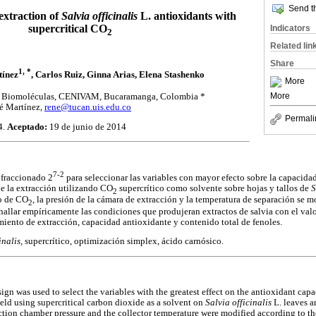
Send th
extraction of
Salvia officinalis
L. antioxidants with
supercritical CO
Indicators
2
Related lin
Share
1, *
tínez
, Carlos Ruiz, Ginna Arias, Elena Stashenko
More
More
en Biomoléculas, CENIVAM, Bucaramanga, Colombia *
é Martínez,
rene@tucan.uis.edu.co
Permali
4.
Aceptado:
19 de junio de 2014
7-2
 fraccionado 2
para seleccionar las variables con mayor efecto sobre la capacida
de la extracción utilizando CO
supercrítico como solvente sobre hojas y tallos de
S
2
jo de CO
, la presión de la cámara de extracción y la temperatura de separación se m
2
allar empíricamente las condiciones que produjeran extractos de salvia con el valo
iento de extracción, capacidad antioxidante y contenido total de fenoles.
inalis,
supercrítico, optimización simplex, ácido carnósico.
sign was used to select the variables with the greatest effect on the antioxidant capa
ield using supercritical carbon dioxide as a solvent on
Salvia officinalis
L. leaves a
action chamber pressure and the collector temperature were modified according to t