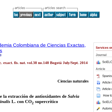
ademia Colombiana de Ciencias Exactas,
Services 
es
Journal
8
SciELO
. exact. fis. nat. vol.38 no.148 Bogotá July/Sept. 2014
Article
Spanis
Ciencias naturales
Article
Article
e la extracción de antioxidantes de
Salvia
How to 
cinalis
L. con CO
supercrítico
SciELO
2
Automat