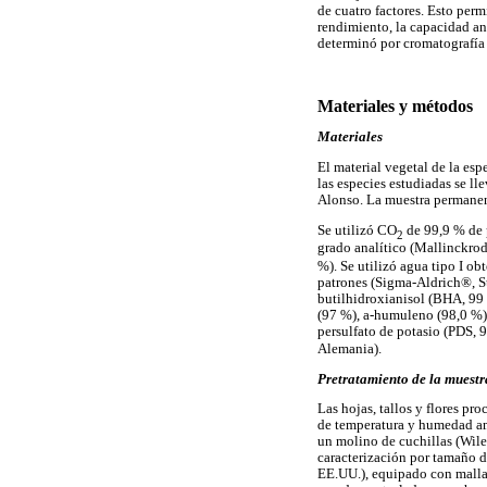
de cuatro factores. Esto per
rendimiento, la capacidad an
determinó por cromatografía 
Materiales y métodos
Materiales
El material vegetal de la es
las especies estudiadas se l
Alonso. La muestra permanen
Se utilizó CO
de 99,9 % de 
2
grado analítico (Mallinckrodt
%). Se utilizó agua tipo I ob
patrones (Sigma-Aldrich®, St
butilhidroxianisol (BHA, 99 
(97 %), a-humuleno (98,0 %),
persulfato de potasio (PDS, 
Alemania).
Pretratamiento de la muestr
Las hojas, tallos y flores p
de temperatura y humedad amb
un molino de cuchillas (Wil
caracterización por tamaño d
EE.UU.), equipado con malla