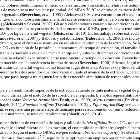
orta examinaron los efectos del tiempo de extracción y la densidad del CO
sobre 
2
co polares predominaron al inicio de la extracción y su cantidad relativa se redu
s de mayor masa molecular y polaridad. A 9 MPa y 50 °C se obtuvo el extracto de h
oxigenados (
Reverchon,
et al
., 1995). Aleksovski y Sovová encontraron el mayor r
o tuvo una composición similar a la del aceite esencial de salvia, pero con un con
) (
Aleksovski
y
Sovová
, 2007). Glisic y colaboradores variaron las condiciones de
 los diterpenos. La mayor selectividad se encontró a 10 MPa, pero el mayor rendimi
 CO
por kg de material vegetal (
Glisic,
et al
., 2010). En los trabajos sobre extracci
2
vanovivic,
et al
., 2007) y Babovic y colaboradores (
Babovic,
et al
., 2010), se inclu
xtracto, pero el énfasis se mantuvo en estudiar el rendimiento de la extracción. Se 
on CO
en función de la presión, la temperatura, el tiempo de extracción, el tamaño de
2
ntar la extracción a escala de manera apropiada y estudiar diferentes condiciones de
que la relación experimental entre rendimiento y tiempo de extracción. Reverchon
xtracción era la transferencia interna de masa (
Reverchon
, 1996). Además, logró m
artículas de material vegetal como losas en lugar de esferas. Aleksovski y Sovová u
presentar los dos períodos que observaron durante el avance de la extracción, cara
o, que pasó luego a un régimen lento de extracción simultánea de terpenoides, cera 
ara un rendimiento superior de la extracción cuando se trata material vegetal de 
 hecho utilizando el método de la superficie de respuesta. Ejemplos representativos
licados sobre
Vetiveria zizanioides
(
Danh,
et al
., 2009),
Myrtus communis
(
Pereira
hajeh
, 2011),
Pimpinella affinis
(
Dashtianeh
, 2013), y
Piper nigrum
(
Bagheri,
et a
ar, se requiere una primera etapa de tamizaje para seleccionar un conjunto reducido
ue, usualmente, se trata del rendimiento (
Sharif,
et al
., 2014).
as condiciones de extracción de hojas y tallos de
Salvia officinalis
con CO
que per
2
rvable el rendimiento de la extracción, el contenido de polifenoles (según el méto
extracto (según el método ORAC,
oxygen radical absorbance capacity
). Se efectuó
7-2
 factorial fraccionado 2
, seguida de la optimización empírica por el método sim