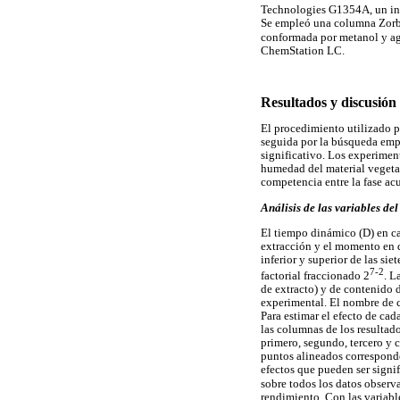
Technologies G1354A, un in
Se empleó una columna Zorb
conformada por metanol y agu
ChemStation LC.
Resultados y discusión
El procedimiento utilizado p
seguida por la búsqueda emp
significativo. Los experimen
humedad del material vegetal
competencia entre la fase ac
Análisis de las variables de
El tiempo dinámico (D) en ca
extracción y el momento en q
inferior y superior de las sie
7-2
factorial fraccionado 2
. L
de extracto) y de contenido d
experimental. El nombre de c
Para estimar el efecto de cad
las columnas de los resultado
primero, segundo, tercero y 
puntos alineados corresponde
efectos que pueden ser signif
sobre todos los datos observa
rendimiento. Con las variabl