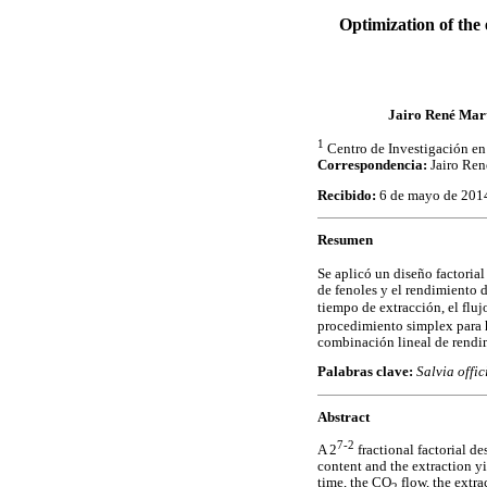
Optimization of the 
Jairo René Mar
1
Centro de Investigación 
Correspondencia:
Jairo Ren
Recibido:
6 de mayo de 201
Resumen
Se aplicó un diseño factorial
de fenoles y el rendimiento 
tiempo de extracción, el flu
procedimiento simplex para h
combinación lineal de rendim
Palabras clave:
Salvia offic
Abstract
7-2
A 2
fractional factorial de
content and the extraction y
time, the CO
flow, the extr