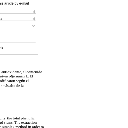
is article by e-mail
ks
nk
d antioxidante, el contenido
alvia officinalis
L. El
odificaron según el
r más alto de la
city, the total phenolic
nd stems. The extraction
he simplex method in order to