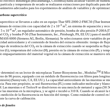
no eléctrico Indumegas (Bucaramanga, Colombia) hasta alcanzar valores de humed
artícula y temperatura de secado se realizaron extracciones por duplicado para de
 parámetros adecuados para los experimentos de análisis de variables y de optimizac
arbono supercrítico
supercrítico se llevaron a cabo en un equipo Thar SFE-2000-2-FMC50 (Thar Instrume
-3
3
ámara de extracción con capacidad de 2 x 10
m
, un sistema de separación y reco
-4
3
 5 x 10
m
, un regulador automático de presión, bomba de alta presión P-200A (Th
 el CO
y bomba P-50 (Thar Instruments, Inc., Pittsburgh, PA, EE.UU.) para el modif
2
MASS 6000 (Siemens AG, Berlín, Alemania). Se seleccionaron siete variables de pro
acidad antioxidante y el contenido de fenoles del extracto obtenido: tiempo de fluj
empo de residencia del CO
en la cámara de extracción cuando se suspendía su flujo 
2
ctor (G), temperatura del colector (H), presión en la cámara de extracción (P), y tem
de empaquetamiento del material vegetal en la cámara de extracción se mantuvo re
TM
e determinó en un lector de microplacas Turner Biosystems Inc., Modulus
II Mic
eno de 96 pozos, equipado con un módulo de fluorescencia con filtros para longit
misión) (Sunnyvale, CA, EE.UU.). La capacidad antioxidante de las muestras se mid
cia. Para este propósito, se usó fluoresceína (FL) como indicador molecular y blanc
. Las muestras o el Trolox® se disolvieron en una mezcla de metanol y agua (50:5
de las muestras en la microplaca, y se agitó e incubó a 310 K. Cuando se alcanzó la 
a medición de la fluorescencia en función del tiempo. Como estándar de control en 
nte la curva de calibración.
 de fenoles