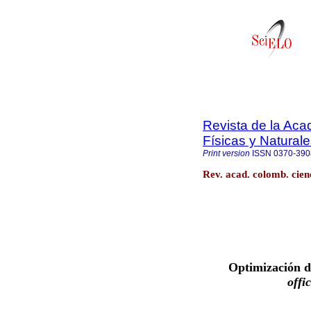
Revista de la Ac
Físicas y Natural
Print version
ISSN
0370-390
Rev. acad. colomb. cienc
Optimización d
offi