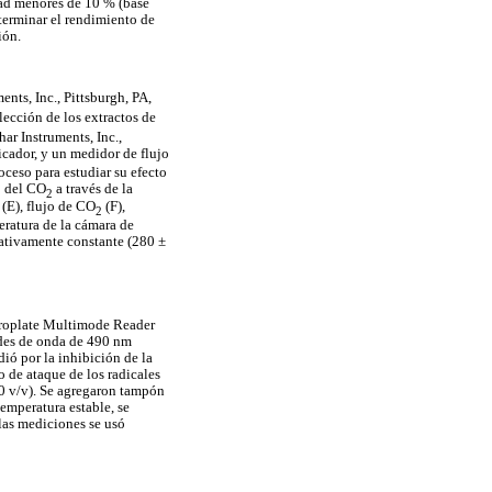
ad menores de 10 % (base
terminar el rendimiento de
ión.
nts, Inc., Pittsburgh, PA,
lección de los extractos de
ar Instruments, Inc.,
icador, y un medidor de flujo
ceso para estudiar su efecto
o del CO
a través de la
2
(E), flujo de CO
(F),
2
peratura de la cámara de
lativamente constante (280 ±
roplate Multimode Reader
udes de onda de 490 nm
ió por la inhibición de la
o de ataque de los radicales
0 v/v). Se agregaron tampón
temperatura estable, se
las mediciones se usó