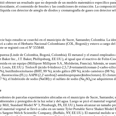
mitió obtener un resultado que no depende de un modelo matemático específico para d
tioxidante, el contenido de fenoles y las condiciones de extracción. La composición
líquida con detector de arreglo de diodos y cromatografía de gases con detector sel
pecie bajo estudio se cosechó en el municipio de Sucre, Santander, Colombia. La id
levó a cabo en el Herbario Nacional Colombiano (COL, Bogotá) y estuvo a cargo del 
te se registró con el N° 555848.
pureza (Linde de Colombia, Bogotá, Colombia). El metanol y el etanol empleados 
 Baker Inc., J.T. Baker, Phillipsburg, EE.UU.), al igual que el reactivo de Folin-Ci
tenida en un equipo (Millipore Millipore S.A., Molsheim, Francia). Además, se usaro
. Louis, EE.UU.): Trolox® (ácido 6-hidroxi-2,5,7,8-tetrametilcroman-2-carbo-xílico
%), butilhidroxitolueno (BHT, 99 %), ácido gálico (99 %), ácido carnósico (98 %),
 fluoresceína (FL) y AAPH (2,2'-azobis(2-amidinopropano)hidrocloruro). El cloruro
97 %), el hidróxido de sodio (NaOH) y el sulfato de sodio (Na
SO
) se adquirieron 
2
4
a
rocedentes de parcelas experimentales ubicadas en el municipio de Sucre, Santander,
ientales y protegidos de la luz solar y del agua. Luego se picó el material veget
ey Mill, Standard Model N° 3, Pitssburgh, PA, EE.UU.), hasta alcanzar un tamaño p
el material vegetal se llevó a cabo en un tamiz Tyler Portable Sieve Shaker Mode
s Sargent-Welch Scientific Company, (Buffalo, NY, EE.UU.). El material molido se 