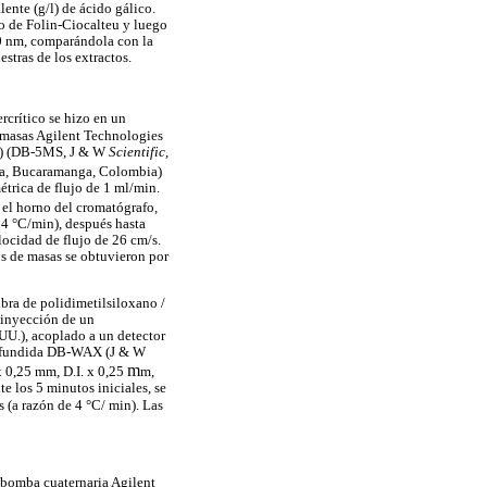
ente (g/l) de ácido gálico.
vo de Folin-Ciocalteu y luego
50 nm, comparándola con la
stras de los extractos.
rcrítico se hizo en un
e masas Agilent Technologies
no) (DB-5MS, J & W
Scientific,
ia, Bucaramanga, Colombia)
étrica de flujo de 1 ml/min.
n el horno del cromatógrafo,
 4 °C/min), después hasta
locidad de flujo de 26 cm/s.
s de masas se obtuvieron por
ibra de polidimetilsiloxano /
 inyección de un
UU.), acoplado a un detector
ce fundida DB-WAX (J & W
m
x 0,25 mm, D.I. x 0,25
m,
e los 5 minutos iniciales, se
 (a razón de 4 °C/ min). Las
a bomba cuaternaria Agilent