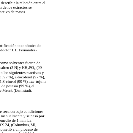
escribir la relación entre el
 de los extractos se
ectivo de masas.
entificación taxonómica de
doctor J. L. Fernández-
como solventes fueron de
ocalteu (2 N) y KH
PO
(99
2
4
n los siguientes reactivos y
; 97 %), a-tocoferol (97 %),
 1,8-cineol (99 %),
cis
- tujona
 de potasio (99 %), el
de Merck (Darmstadt,
 se secaron bajo condiciones
al manualmente y se pasó por
romedio de 1 mm. La
l RX-24, (Columbus, MI,
sometió a un proceso de