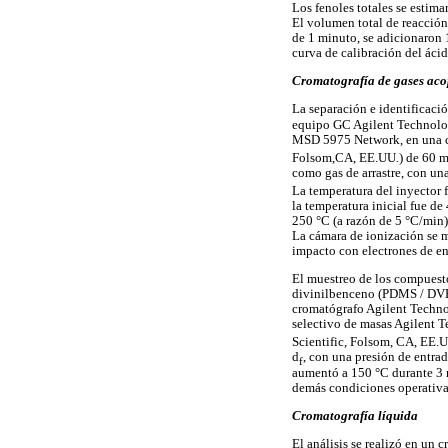
Los fenoles totales se estim
El volumen total de reacción
de 1 minuto, se adicionaron
curva de calibración del áci
Cromatografía de gases aco
La separación e identificaci
equipo GC Agilent Technologi
MSD 5975 Network, en una co
Folsom,CA, EE.UU
.
) de 60 
como gas de arrastre, con un
La temperatura del inyector
la temperatura inicial fue d
250 °C (a razón de 5 °C/min)
La cámara de ionización se m
impacto con electrones de en
El muestreo de los compuestos
divinilbenceno (PDMS / DVB) 
cromatógrafo Agilent Techno
selectivo de masas Agilent 
Scientific
,
Folsom, CA, EE.UU
d
, con una presión de entra
f
aumentó a 150 °C durante 3 m
demás condiciones operativa
Cromatografía líquida
El análisis se realizó en un