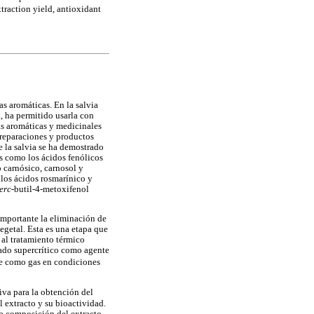
xtraction yield, antioxidant
as aromáticas. En la salvia
, ha permitido usarla con
tas aromáticas y medicinales
 preparaciones y productos
 la salvia se ha demostrado
es como los ácidos fenólicos
o carnósico, carnosol y
, los ácidos rosmarínico y
terc
-butil-4-metoxifenol
importante la eliminación de
vegetal. Esta es una etapa que
al tratamiento térmico
ado supercrítico como agente
ene como gas en condiciones
iva para la obtención del
l extracto y su bioactividad.