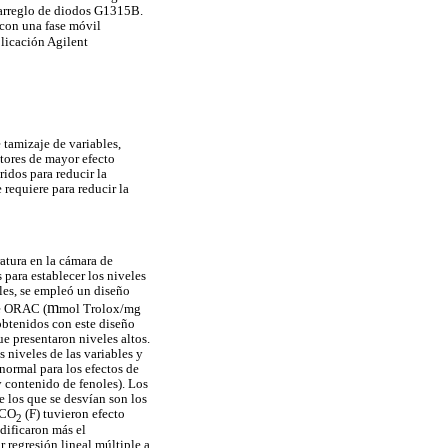
arreglo de diodos G1315B.
con una fase móvil
plicación Agilent
 tamizaje de variables,
tores de mayor efecto
idos para reducir la
requiere para reducir la
atura en la cámara de
para establecer los niveles
bles, se empleó un diseño
m
te ORAC (
mol Trolox/mg
obtenidos con este diseño
e presentaron niveles altos.
 niveles de las variables y
normal para los efectos de
y contenido de fenoles). Los
e los que se desvían son los
 CO
(F) tuvieron efecto
2
odificaron más el
 regresión lineal múltiple a