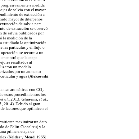
la composición del extracto.
jo progresivamente a medida
ojas de salvia con el mayor
endimiento de extracción a
tenido mayor de diterpenos
 extracción de salvia para
ento de extracción se observó
ón de salvia publicados por
yó la medición de la
ha estudiado la optimización
 las partículas y el flujo o
 operación, se recurre a un
 encontró que la etapa
ejores resultados al
tilizaron un modelo
cterizados por un aumento
cuticular y agua (
Aleksovski
plantas aromáticas con CO
2
 de estos procedimientos los
,
et al
., 2013;
Ghasemi,
et al
.,
l
., 2014). Debido al gran
 de factores que optimicen el
mitieran maximizar un dato
do de Folin-Ciocalteu) y la
 una primera etapa de
plex (
Nelder
y
Mead
, 1965)