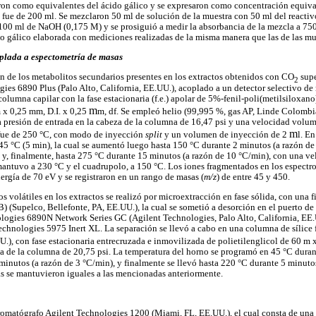
aron como equivalentes del ácido gálico y se expresaron como concentración equival
 fue de 200 ml. Se mezclaron 50 ml de solución de la muestra con 50 ml del reacti
 100 ml de NaOH (0,175 M) y se prosiguió a medir la absorbancia de la mezcla a 7
do gálico elaborada con mediciones realizadas de la misma manera que las de las mue
plada a espectometría de masas
ón de los metabolitos secundarios presentes en los extractos obtenidos con CO
supe
2
es 6890 Plus (Palo Alto, California, EE.UU.), acoplado a un detector selectivo d
lumna capilar con la fase estacionaria (f.e.) apolar de 5%-fenil-poli(metilsiloxa
m
m x 0,25 mm, D.I. x 0,25
m, df. Se empleó helio (99,995 %, gas AP, Linde Colomb
a presión de entrada en la cabeza de la columna de 16,47 psi y una velocidad volum
m
 fue de 250 °C, con modo de inyección
split
y un volumen de inyección de 2
l. E
e 45 °C (5 min), la cual se aumentó luego hasta 150 °C durante 2 minutos (a razón de
 y, finalmente, hasta 275 °C durante 15 minutos (a razón de 10 °C/min), con una ve
antuvo a 230 °C y el cuadrupolo, a 150 °C. Los iones fragmentados en los espectro
ergía de 70 eV y se registraron en un rango de masas (
m/z
) de entre 45 y 450.
 volátiles en los extractos se realizó por microextracción en fase sólida, con una f
(Supelco, Bellefonte, PA, EE.UU.), la cual se sometió a desorción en el puerto de
logies 6890N Network Series GC (Agilent Technologies, Palo Alto, California, EE.
Technologies 5975 Inert XL. La separación se llevó a cabo en una columna de síli
.), con fase estacionaria entrecruzada e inmovilizada de polietilenglicol de 60 m 
da de la columna de 20,75 psi. La temperatura del horno se programó en 45 °C durant
inutos (a razón de 3 °C/min), y finalmente se llevó hasta 220 °C durante 5 minutos
s se mantuvieron iguales a las mencionadas anteriormente.
 cromatógrafo Agilent Technologies 1200 (Miami, FL, EE.UU.), el cual consta de un