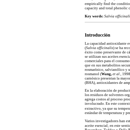
2
empirically find the conditio
capacity and total phenolic 
Key words:
Salvia officinal
Introducción
La capacidad antioxidante es 
(
Salvia officinalis
) se ha re
éxito como preservante de cá
se utilizan sus aceites esenci
comerciales para el consumo 
que en sus metabolitos secun
rosmarínico, salvianólico y u
rosmanol (
Wang,
et al
., 199
carnósico presentan la mayor 
(BHA), antioxidantes de ampl
En la elaboración de product
los residuos de solventes org
agrega costos al proceso pr
involucrado. En este context
extractivo, ya que su temper
estándar de temperatura y pre
Varios investigadores han es
aceite esencial; en este sent