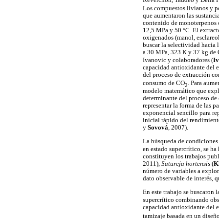
Reverchon, Taddeo y Della P
Los compuestos livianos y po
que aumentaron las sustancia
contenido de monoterpenos 
12,5 MPa y 50 °C. El extract
oxigenados (manol, esclareol
buscar la selectividad hacia
a 30 MPa, 323 K y 37 kg de
Ivanovic y colaboradores (
I
capacidad antioxidante del e
del proceso de extracción c
consumo de CO
. Para aume
2
modelo matemático que expli
determinante del proceso de e
representar la forma de las p
exponencial sencillo para re
inicial rápido del rendimient
y
Sovová
, 2007).
La búsqueda de condiciones p
en estado supercrítico, se ha
constituyen los trabajos pub
2011),
Satureja hortensis
(
K
número de variables a explor
dato observable de interés, q
En este trabajo se buscaron l
supercrítico combinando obse
capacidad antioxidante del 
tamizaje basada en un diseño