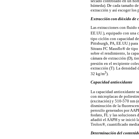
secado controlado en un hor
húmeda). De cada tamaño de p
extracción y así escoger los
Extracción con dióxido de c
Las extracciones con fluido 
EE.UU.), equipado con una c
tipo ciclón con capacidad de
Pittsburgh, PA, EE.UU.) para
Sitrans FC Massflo® de tipo 
sobre el rendimiento, la cap
cámara de extracción (D), ti
presión en el recipiente cole
extracción (T). La densidad 
3
32 kg/m
).
Capacidad antioxidante
La capacidad antioxidante s
con microplacas de poliestir
(excitación) y 510-570 nm (e
disminución de la fluorescen
peroxilo generados por AAPH
fosfato, FL y las soluciones 
añadió el AAPH y se inició l
Trolox®
,
cuantificado media
Determinación del contenido