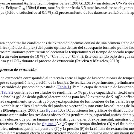
yector manual Agilent Technologies Series 1200 G1328B y un detector UV-Vis de 
ax-Eclipse C
150x4,6 mm, tamaño de partícula 3,5 mm; los analitos se eluyeron 
18
a (ácido ortofosfórico al 0,1 %). El procesamiento de los datos se realizó con la a
ara encontrar las condiciones de extracción óptimas constó de una primera etapa de
írica (método simplex) del punto óptimo dentro del subespacio formado por los fac
tos preliminares permitieron seleccionar la temperatura y el tiempo de secado requer
 a un valor menor de 10 % (40 °C, 8 h o 50 °C, 7 h). Este contenido bajo de agua se 
uosa y el CO
durante el proceso de extracción (
Pereira
y
Meireles
, 2010).
2
l proceso de extracción
da extracción correspondió al intervalo entre el logro de las condiciones de temper
ue se suspendió la operación de la bomba. Se realizaron experimentos preliminares 
te variables de proceso bajo estudio (
Tabla 1
). Para la etapa de tamizaje de las varia
a
Tabla 2
contiene los resultados de rendimiento (% p/p), de capacidad antioxidan
e fenoles (g/l de ácido gálico) determinados para los 32 extractos de
S. officinalis
ada experimento se construyó por yuxtaposición de los nombres de las variables qu
a variable se aplicó el método del producto vectorial punto entre las columnas de los
s (
Montgomery
, 2008). Las
figuras 1
A a
1
C contienen los gráficos de distribución 
cuarto orden sobre los tres datos observables (rendimiento, capacidad antioxidante 
n a efectos que por su tamaño no se distinguen del error experimental, mientras qu
icativos. Se aprecia en las
figuras 1
A a
1
C que el tiempo dinámico (D) y el flujo de
bles, mientras que la temperatura (T) y la presión (P) de la cámara de extracción m
es que presentaron efecto se construyeron modelos polinómicos que se ajustaron por